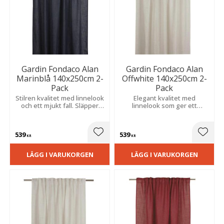
Gardin Fondaco Alan
Gardin Fondaco Alan
Marinblå 140x250cm 2-
Offwhite 140x250cm 2-
Pack
Pack
Stilren kvalitet med linnelook
Elegant kvalitet med
och ett mjukt fall. Släpper
linnelook som ger ett
igenom ljuset på ett
följsamt fall och ett mjukt
behagligt sätt och skapar en
ljusinsläpp.
lugn och harmonisk känsla.
539
539
Lägg till i favoriter
Lägg t
KR
KR
LÄGG I VARUKORGEN
LÄGG I VARUKORGEN