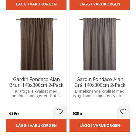
LÄGG I VARUKORGEN
LÄGG I VARUKORGEN
Gardin Fondaco Alan
Gardin Fondaco Alan
Brun 140x300cm 2-Pack
Grå 140x300cm 2-Pack
Kraftigare kvalitet med
Linneliknande kvalitet med
linnelook som ger ett fint fall
tyngd som skapar ett vackert
och ett mjukt ljusinsläpp som
fall och en varm, inbjudande
skapar en varm atmosfär.
känsla.
629
629
Lägg till i favoriter
Lägg t
KR
KR
LÄGG I VARUKORGEN
LÄGG I VARUKORGEN