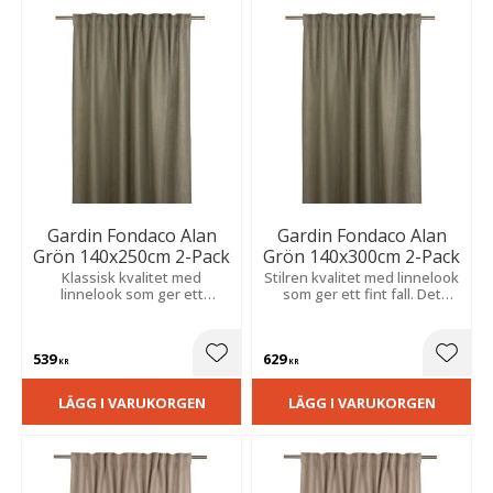
Gardin Fondaco Alan
Gardin Fondaco Alan
Grön 140x250cm 2-Pack
Grön 140x300cm 2-Pack
Klassisk kvalitet med
Stilren kvalitet med linnelook
linnelook som ger ett
som ger ett fint fall. Det
naturligt, vackert fall. Mjukt
mjuka ljusinsläppet bidrar till
ljusinsläpp skapar en trivsam
en lugn och trivsam
och stämningsfull känsla.
atmosfär.
539
629
Lägg till i favoriter
Lägg t
KR
KR
LÄGG I VARUKORGEN
LÄGG I VARUKORGEN