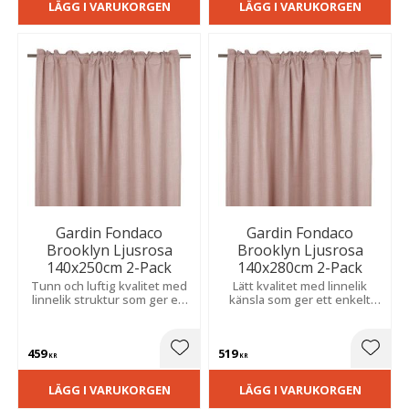
LÄGG I VARUKORGEN
LÄGG I VARUKORGEN
Gardin Fondaco
Gardin Fondaco
Brooklyn Ljusrosa
Brooklyn Ljusrosa
140x250cm 2-Pack
140x280cm 2-Pack
Tunn och luftig kvalitet med
Lätt kvalitet med linnelik
linnelik struktur som ger ett
känsla som ger ett enkelt
stilrent uttryck. Släpper in
och stilrent uttryck. Släpper
ljus och skapar en mjuk
igenom ljus och skapar en
avskildhet.
mjuk avskildhet.
459
519
Lägg till i favoriter
Lägg t
KR
KR
LÄGG I VARUKORGEN
LÄGG I VARUKORGEN