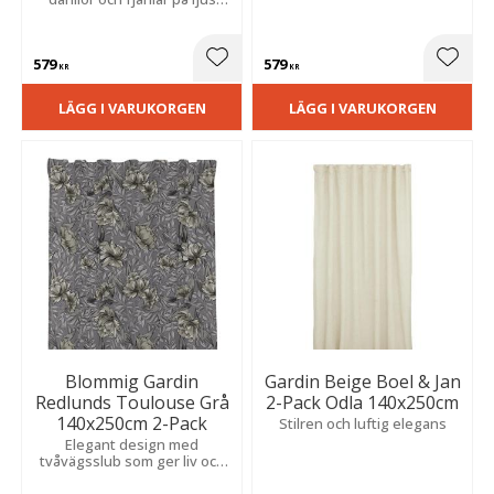
tyget en levande struktur
botten som ger en lantlig,
och ett elegant uttryck.
klassisk känsla. Slubstruktur
ger en vacker och levande
579
579
yta.
Lägg till i favoriter
Lägg t
KR
KR
LÄGG I VARUKORGEN
LÄGG I VARUKORGEN
Blommig Gardin
Gardin Beige Boel & Jan
Redlunds Toulouse Grå
2-Pack Odla 140x250cm
140x250cm 2-Pack
Stilren och luftig elegans
Elegant design med
tvåvägsslub som ger liv och
struktur. Skapar en lugn,