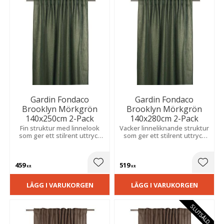
Gardin Fondaco
Gardin Fondaco
Brooklyn Mörkgrön
Brooklyn Mörkgrön
140x250cm 2-Pack
140x280cm 2-Pack
Fin struktur med linnelook
Vacker linneliknande struktur
som ger ett stilrent uttryck
som ger ett stilrent uttryck
och filtrerat ljus, perfekt i
och behagligt ljus, perfekt i
både moderna och klassiska
vardagsrum och sovrum.
miljöer.
459
519
Lägg till i favoriter
Lägg t
KR
KR
LÄGG I VARUKORGEN
LÄGG I VARUKORGEN
SLUTSÅLD