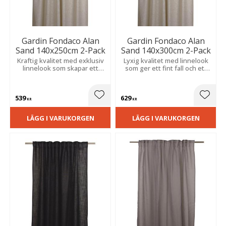
Gardin Fondaco Alan
Gardin Fondaco Alan
Sand 140x250cm 2-Pack
Sand 140x300cm 2-Pack
Kraftig kvalitet med exklusiv
Lyxig kvalitet med linnelook
linnelook som skapar ett
som ger ett fint fall och ett
elegant fall och en
mjukt ljusflöde som skapar
stämningsfull känsla.
en harmonisk och
stämningsfull atmosfär.
539
629
Lägg till i favoriter
Lägg t
KR
KR
LÄGG I VARUKORGEN
LÄGG I VARUKORGEN