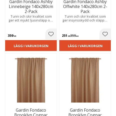
Gardin Fondaco Ashby
Gardin Fondaco Ashby
Linnebeige 140x280cm
Offwhite 140x280cm 2-
2-Pack
Pack
Tunn och skir kvalitet som
Tunn och skir kvalitet som
ger ett mjukt ljusinsläpp och
ger insynsskydd och släpper
diskret insynsskydd, perfekt
in ljus. Skapar en ljus,
för en ljus och luftig känsla i
elegant känsla i rummet.
rummet.
359
251
359
Lägg till i favoriter
Lägg t
KR
KR
KR
LÄGG I VARUKORGEN
LÄGG I VARUKORGEN
Gardin Fondaco
Gardin Fondaco
Brooklyn Cognac
Brooklyn Cognac