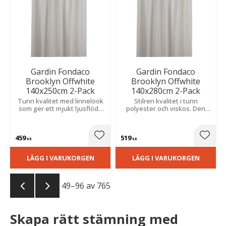
Gardin Fondaco
Gardin Fondaco
Brooklyn Offwhite
Brooklyn Offwhite
140x250cm 2-Pack
140x280cm 2-Pack
Tunn kvalitet med linnelook
Stilren kvalitet i tunn
som ger ett mjukt ljusflöde
polyester och viskos. Den
och elegant fall, passar i olika
linneliknande strukturen ger
inredningsstilar.
ett behagligt
ljusgenomsläpp och ett fint
459
519
fall.
Lägg till i favoriter
Lägg t
KR
KR
LÄGG I VARUKORGEN
LÄGG I VARUKORGEN
49–
96
av
765
Skapa rätt stämning med