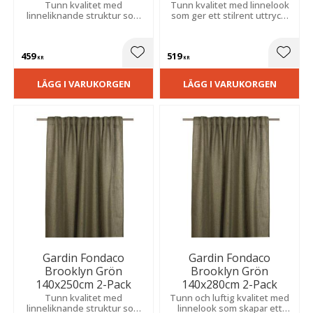
Tunn kvalitet med
Tunn kvalitet med linnelook
linneliknande struktur som
som ger ett stilrent uttryck.
ger ett stilrent uttryck.
Släpper in ljus samtidigt som
Släpper in ljus samtidigt som
den ger ett behagligt
den ger ett behagligt
insynsskydd.
459
519
insynsskydd.
Lägg till i favoriter
Lägg t
KR
KR
LÄGG I VARUKORGEN
LÄGG I VARUKORGEN
Gardin Fondaco
Gardin Fondaco
Brooklyn Grön
Brooklyn Grön
140x250cm 2-Pack
140x280cm 2-Pack
Tunn kvalitet med
Tunn och luftig kvalitet med
linneliknande struktur som
linnelook som skapar ett