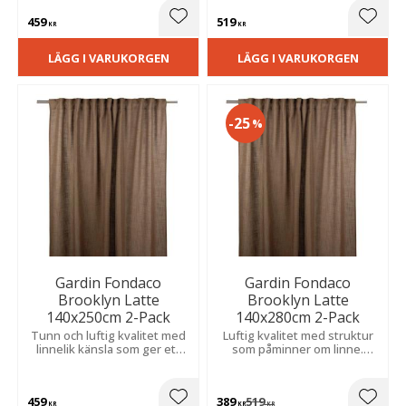
hemmets rum.
vardagsrum och sovrum.
459
519
Lägg till i favoriter
Lägg t
KR
KR
LÄGG I VARUKORGEN
LÄGG I VARUKORGEN
25
%
Gardin Fondaco
Gardin Fondaco
Brooklyn Latte
Brooklyn Latte
140x250cm 2-Pack
140x280cm 2-Pack
Tunn och luftig kvalitet med
Luftig kvalitet med struktur
linnelik känsla som ger ett
som påminner om linne.
mjukt ljusinsläpp och ett
Skapar ett mjukt ljus och ett
elegant, följsamt fall.
vackert fall.
459
389
519
KR
KR
KR