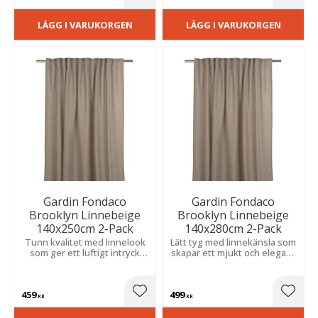
Lägg till i favoriter
Lägg t
LÄGG I VARUKORGEN
LÄGG I VARUKORGEN
Gardin Fondaco
Gardin Fondaco
Brooklyn Linnebeige
Brooklyn Linnebeige
140x250cm 2-Pack
140x280cm 2-Pack
Tunn kvalitet med linnelook
Lätt tyg med linnekänsla som
som ger ett luftigt intryck
skapar ett mjukt och elegant
och mjukt ljusinsläpp.
uttryck, passar fint i både
moderna och klassiska rum
med behagligt ljus.
459
499
Lägg till i favoriter
Lägg t
KR
KR