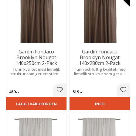
Gardin Fondaco
Gardin Fondaco
Brooklyn Nougat
Brooklyn Nougat
140x250cm 2-Pack
140x280cm 2-Pack
Tunn kvalitet med linnelik
Tunn och luftig kvalitet med
struktur som ger ett stilrent
linnelik struktur som ger ett
uttryck. Släpper in lagom
elegant uttryck. Filtrerar
med ljus och skapar en
ljuset och skapar en mjuk
behaglig känsla av
och harmonisk känsla i
459
519
avskildhet.
rummet.
Lägg till i favoriter
Lägg t
KR
KR
LÄGG I VARUKORGEN
INFO