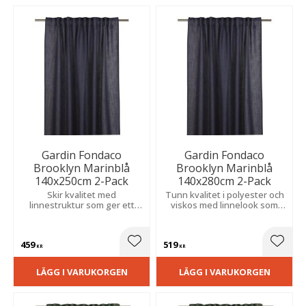
Gardin Fondaco
Gardin Fondaco
Brooklyn Marinblå
Brooklyn Marinblå
140x250cm 2-Pack
140x280cm 2-Pack
Skir kvalitet med
Tunn kvalitet i polyester och
linnestruktur som ger ett
viskos med linnelook som
elegant och luftigt uttryck,
ger ett mjukt ljusinsläpp och
passar i vardagsrum och
ett fint fall, passar i både
sovrum.
moderna och klassiska hem.
459
519
Lägg till i favoriter
Lägg t
KR
KR
LÄGG I VARUKORGEN
LÄGG I VARUKORGEN