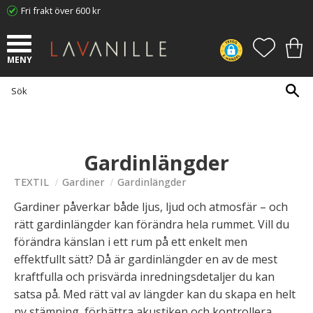
Fri frakt över 600 kr
Meny
FAVORI
KUN
Gardinlängder
TEXTIL
Gardiner
Gardinlängder
Gardiner påverkar både ljus, ljud och atmosfär – och
rätt gardinlängder kan förändra hela rummet. Vill du
förändra känslan i ett rum på ett enkelt men
effektfullt sätt? Då är gardinlängder en av de mest
kraftfulla och prisvärda inredningsdetaljer du kan
satsa på. Med rätt val av längder kan du skapa en helt
ny stämning, förbättra akustiken och kontrollera