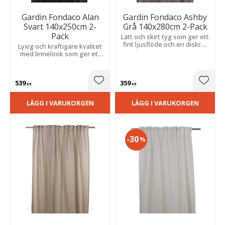
Gardin Fondaco Alan
Gardin Fondaco Ashby
Svart 140x250cm 2-
Grå 140x280cm 2-Pack
Pack
Lätt och skirt tyg som ger ett
fint ljusflöde och en diskret
Lyxig och kraftigare kvalitet
avskildhet, perfekt för att
med linnelook som ger ett
skapa en mjuk och
följsamt fall och ett mjukt
harmonisk atmosfär.
ljus som skapar en varm och
inbjudande känsla.
539
359
Lägg till i favoriter
Lägg t
KR
KR
LÄGG I VARUKORGEN
LÄGG I VARUKORGEN
30
%