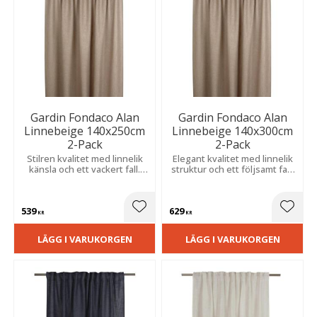
Gardin Fondaco Alan
Gardin Fondaco Alan
Linnebeige 140x250cm
Linnebeige 140x300cm
2-Pack
2-Pack
Stilren kvalitet med linnelik
Elegant kvalitet med linnelik
känsla och ett vackert fall.
struktur och ett följsamt fall.
Släpper in ljus mjukt och
Filtrerar ljuset mjukt och
skapar en lugn och trivsam
skapar en harmonisk och
atmosfär.
behaglig känsla.
539
629
Lägg till i favoriter
Lägg t
KR
KR
LÄGG I VARUKORGEN
LÄGG I VARUKORGEN