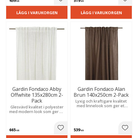
459
519
avskildhet.
atmosfär.
Lägg till i favoriter
Lägg t
KR
KR
LÄGG I VARUKORGEN
LÄGG I VARUKORGEN
Gardin Fondaco Abby
Gardin Fondaco Alan
Offwhite 135x280cm 2-
Brun 140x250cm 2-Pack
Pack
Lyxig och kraftigare kvalitet
med linnelook som ger ett
Glesvävd kvalitet i polyester
vackert fall. Släpper igenom
med modern look som ger en
ljus och skapar en
luftig och stilren känsla och
stämningsfull atmosfär i
släpper in naturligt ljus i
rummet.
rummet.
665
539
Lägg till i favoriter
Lägg t
KR
KR