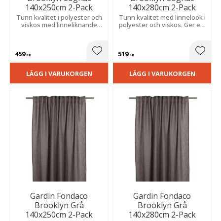
140x250cm 2-Pack
140x280cm 2-Pack
Tunn kvalitet i polyester och
Tunn kvalitet med linnelook i
viskos med linneliknande
polyester och viskos. Ger ett
struktur. Ger mjukt
behagligt ljusinsläpp och ett
ljusinsläpp och ett vackert,
mjukt, vackert fall.
följsamt fall.
459
519
Lägg till i favoriter
Lägg t
KR
KR
LÄGG I VARUKORGEN
LÄGG I VARUKORGEN
Gardin Fondaco
Gardin Fondaco
Brooklyn Grå
Brooklyn Grå
140x250cm 2-Pack
140x280cm 2-Pack