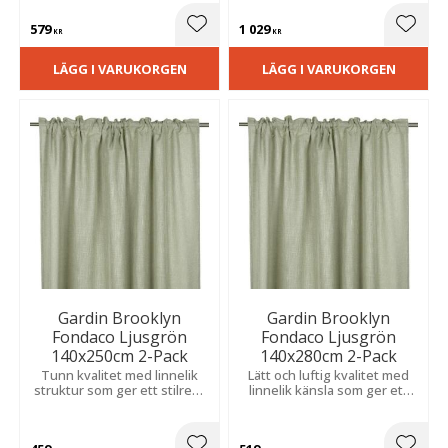
ombonad och stilfull känsla
och passar i alla hem.
579
1 029
Lägg till i favoriter
Lägg t
KR
KR
LÄGG I VARUKORGEN
LÄGG I VARUKORGEN
Gardin Brooklyn
Gardin Brooklyn
Fondaco Ljusgrön
Fondaco Ljusgrön
140x250cm 2-Pack
140x280cm 2-Pack
Tunn kvalitet med linnelik
Lätt och luftig kvalitet med
struktur som ger ett stilrent
linnelik känsla som ger ett
uttryck. Släpper in ljus
elegant uttryck. Släpper in
samtidigt som den ger en
ljus samtidigt som den
behaglig känsla av
skapar en mjuk och ombonad