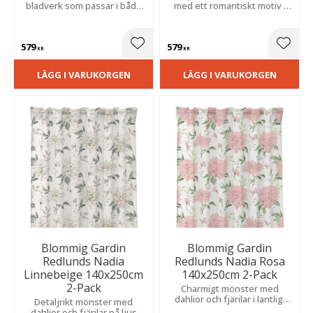
bladverk som passar i både
med ett romantiskt motiv i
moderna och klassiska hem.
varma naturfärger. En tidlös
Slubeffekten skapar en unik
textil detalj som ger rummet
och levande struktur.
en mjuk atmosfär.
579
579
Lägg till i favoriter
Lägg t
KR
KR
LÄGG I VARUKORGEN
LÄGG I VARUKORGEN
Blommig Gardin
Blommig Gardin
Redlunds Nadia
Redlunds Nadia Rosa
Linnebeige 140x250cm
140x250cm 2-Pack
2-Pack
Charmigt mönster med
dahlior och fjärilar i lantlig,
Detaljrikt mönster med
klassisk stil. Slubkvalitet ger
dahlior och fjärilar på ljus