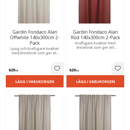
Gardin Fondaco Alan
Gardin Fondaco Alan
Offwhite 140x300cm 2-
Röd 140x300cm 2-Pack
Pack
Kraftigare kvalitet med
linnelook som ger ett
Lyxig och kraftigare kvalitet
elegant fall och ett behagligt
med linnelook som ger ett
ljus som skapar en varm och
vackert fall och ett mjukt
stämningsfull känsla i
ljusinsläpp som skapar en
rummet.
stämningsfull atmosfär.
629
629
Lägg till i favoriter
Lägg t
KR
KR
LÄGG I VARUKORGEN
LÄGG I VARUKORGEN