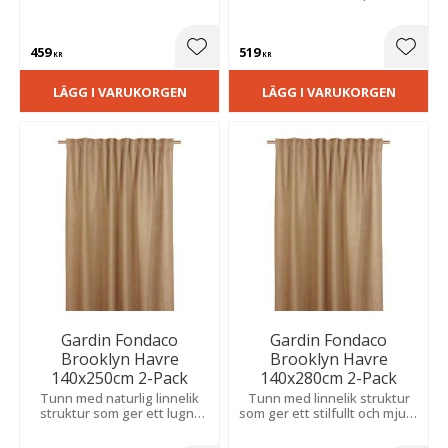
ger ett stilrent uttryck och
mjukt ljusflöde och ett
balanserar ljus och
elegant fall.
insynsskydd.
459
519
Lägg till i favoriter
Lägg t
KR
KR
LÄGG I VARUKORGEN
LÄGG I VARUKORGEN
Gardin Fondaco
Gardin Fondaco
Brooklyn Havre
Brooklyn Havre
140x250cm 2-Pack
140x280cm 2-Pack
Tunn med naturlig linnelik
Tunn med linnelik struktur
struktur som ger ett lugnt
som ger ett stilfullt och mjukt
och tidlöst uttryck. Släpper in
uttryck. Släpper in ljus men
dagsljus och passar i flera av
skärmar av lagom, passar i