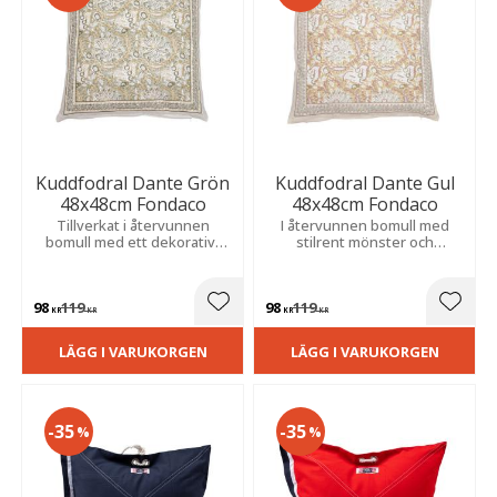
Kuddfodral Dante Grön
Kuddfodral Dante Gul
48x48cm Fondaco
48x48cm Fondaco
Tillverkat i återvunnen
I återvunnen bomull med
bomull med ett dekorativt
stilrent mönster och
mönster och vacker bård. Ger
dekorativ bård. Ger en varm
ett mjukt och inbjudande
och elegant känsla i hemmet.
uttryck.
98
119
98
119
Lägg till i favoriter
Lägg t
KR
KR
KR
KR
LÄGG I VARUKORGEN
LÄGG I VARUKORGEN
35
35
%
%