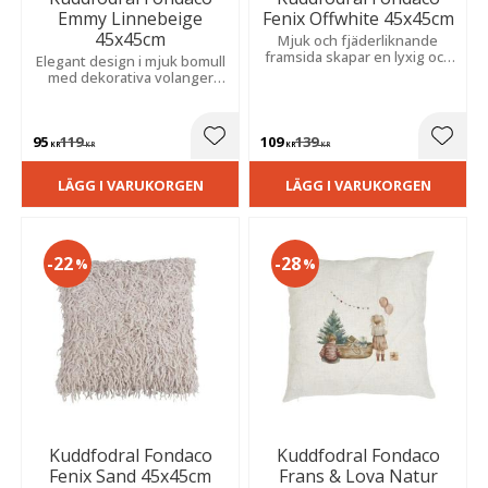
Emmy Linnebeige
Fenix Offwhite 45x45cm
45x45cm
Mjuk och fjäderliknande
framsida skapar en lyxig och
Elegant design i mjuk bomull
ombonad känsla. Den
med dekorativa volanger
melerade mörka baksidan
runtom. De fina detaljerna
ger en stilfull kontrast.
ger karaktär och en personlig
stil.
95
119
109
139
Lägg till i favoriter
Lägg t
KR
KR
KR
KR
LÄGG I VARUKORGEN
LÄGG I VARUKORGEN
22
28
%
%
Kuddfodral Fondaco
Kuddfodral Fondaco
Fenix Sand 45x45cm
Frans & Lova Natur