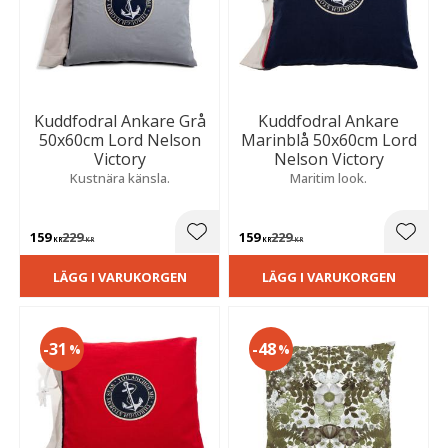
Kuddfodral Ankare Grå
Kuddfodral Ankare
50x60cm Lord Nelson
Marinblå 50x60cm Lord
Victory
Nelson Victory
Kustnära känsla.
Maritim look.
159
229
159
229
Lägg till i favoriter
Lägg t
KR
KR
KR
KR
LÄGG I VARUKORGEN
LÄGG I VARUKORGEN
31
48
%
%