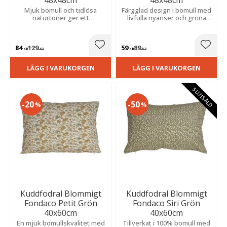
48x48cm
48x48cm
Mjuk bomull och tidlösa
Färgglad design i bomull med
naturtoner ger ett
livfulla nyanser och gröna
harmoniskt uttryck som
detaljer. Perfekt för att ge
passar lika bra i soffan som
soffan eller sängen ett lyft.
på sängen.
84
129
59
89
Lägg till i favoriter
Lägg t
KR
KR
KR
KR
LÄGG I VARUKORGEN
LÄGG I VARUKORGEN
SLUTSÅLD
20
50
%
%
Kuddfodral Blommigt
Kuddfodral Blommigt
Fondaco Petit Grön
Fondaco Siri Grön
40x60cm
40x60cm
En mjuk bomullskvalitet med
Tillverkat i 100% bomull med