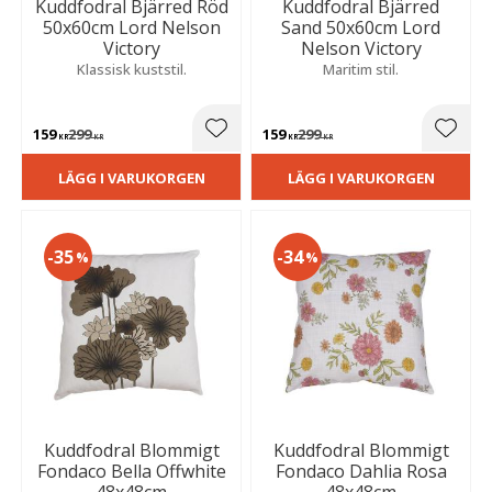
Kuddfodral Bjärred Röd
Kuddfodral Bjärred
50x60cm Lord Nelson
Sand 50x60cm Lord
Victory
Nelson Victory
Klassisk kuststil.
Maritim stil.
159
299
159
299
Lägg till i favoriter
Lägg t
KR
KR
KR
KR
LÄGG I VARUKORGEN
LÄGG I VARUKORGEN
35
34
%
%
Kuddfodral Blommigt
Kuddfodral Blommigt
Fondaco Bella Offwhite
Fondaco Dahlia Rosa