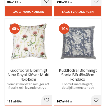
89
119
238
319
passar många stilar.
Lägg till i favoriter
Lägg t
KR
KR
KR
KR
LÄGG I VARUKORGEN
LÄGG I VARUKORGEN
40
10
%
%
Kuddfodral Blommigt
Kuddfodral Blommigt
Nina Royal Klöver Multi
Sonia Blå 48x48cm
45x45cm
Fondaco
Somrigt mönster som ger ett
I bomull med elegant,
fräscht och levande uttryck.
detaljrikt mönster och
Den enfärgade baksidan
dekorativ bård som ramar in
skapar en stilren kontrast.
designen och ger ett stilfullt
intryck.
119
199
107
119
Lägg till i favoriter
Lägg t
KR
KR
KR
KR