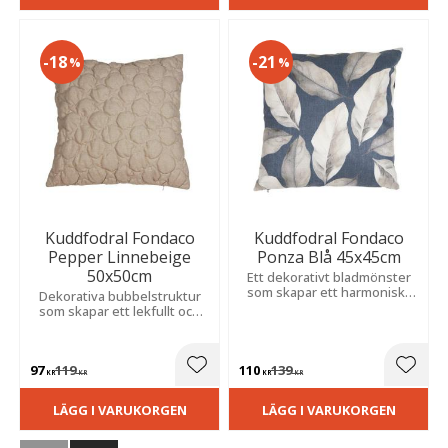
18
21
%
%
Kuddfodral Fondaco
Kuddfodral Fondaco
Pepper Linnebeige
Ponza Blå 45x45cm
50x50cm
Ett dekorativt bladmönster
som skapar ett harmoniskt
Dekorativa bubbelstruktur
och naturnära uttryck. Passar
som skapar ett lekfullt och
fint i soffan, fåtöljen eller på
modernt uttryck. De
sängen.
upphöjda detaljerna ger
tyget djup och karaktär.
97
119
110
139
Lägg till i favoriter
Lägg t
KR
KR
KR
KR
LÄGG I VARUKORGEN
LÄGG I VARUKORGEN