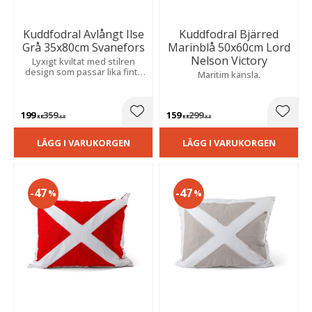
Kuddfodral Avlångt Ilse
Kuddfodral Bjärred
Grå 35x80cm Svanefors
Marinblå 50x60cm Lord
Nelson Victory
Lyxigt kviltat med stilren
design som passar lika fint i
Maritim känsla.
soffan som i sängen för en
hotellinspirerad känsla.
199
359
159
299
Lägg till i favoriter
Lägg t
KR
KR
KR
KR
LÄGG I VARUKORGEN
LÄGG I VARUKORGEN
47
47
%
%