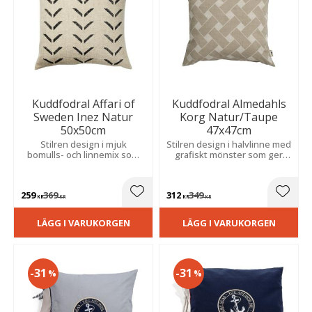
Kuddfodral Affari of
Kuddfodral Almedahls
Sweden Inez Natur
Korg Natur/Taupe
50x50cm
47x47cm
Stilren design i mjuk
Stilren design i halvlinne med
bomulls- och linnemix som
grafiskt mönster som ger
ger en naturlig och
hemmet en varm och
avslappnad känsla. Smälter
naturnära känsla.
fint in och skapar tidlös
259
369
312
349
elegans.
Lägg till i favoriter
Lägg t
KR
KR
KR
KR
LÄGG I VARUKORGEN
LÄGG I VARUKORGEN
31
31
%
%