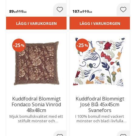
designen och ger ett elegant
vacker bård som framhäver
uttryck.
designens eleganta detaljer.
89
119
107
119
Lägg till i favoriter
Lägg t
KR
KR
KR
KR
LÄGG I VARUKORGEN
LÄGG I VARUKORGEN
25
25
%
%
Kuddfodral Blommigt
Kuddfodral Blommigt
Fondaco Sonia Vinröd
José Blå 45x45cm
48x48cm
Svanefors
Mjuk bomullskvalitet med ett
I 100% bomull med vackert
stilfullt mönster och
mönster och blad i livfulla
dekorativ bård runtom. En
nyanser. Den ljusa botten
tidlös detalj som passar i
ger ett fräscht och
både soffan och sängen.
inbjudande uttryck som