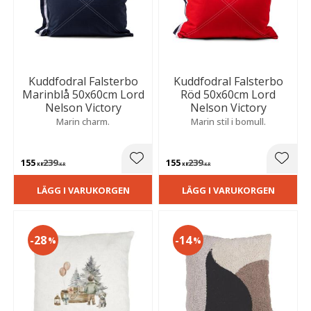
Kuddfodral Falsterbo
Kuddfodral Falsterbo
Marinblå 50x60cm Lord
Röd 50x60cm Lord
Nelson Victory
Nelson Victory
Marin charm.
Marin stil i bomull.
155
239
155
239
Lägg till i favoriter
Lägg t
KR
KR
KR
KR
LÄGG I VARUKORGEN
LÄGG I VARUKORGEN
28
14
%
%