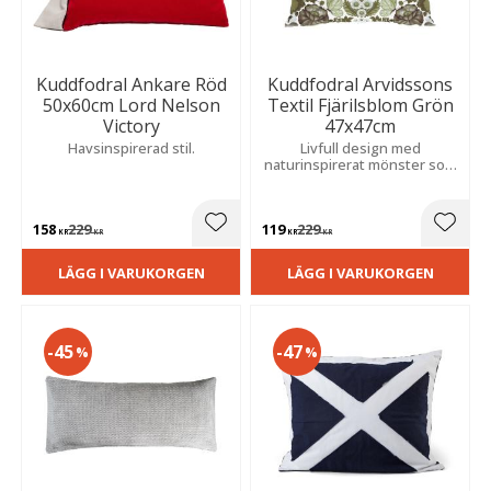
Kuddfodral Ankare Röd
Kuddfodral Arvidssons
50x60cm Lord Nelson
Textil Fjärilsblom Grön
Victory
47x47cm
Havsinspirerad stil.
Livfull design med
naturinspirerat mönster som
skapar en harmonisk känsla i
hemmet.
158
229
119
229
Lägg till i favoriter
Lägg t
KR
KR
KR
KR
LÄGG I VARUKORGEN
LÄGG I VARUKORGEN
45
47
%
%