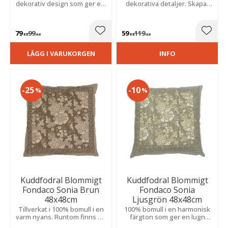
dekorativ design som ger ett
dekorativa detaljer. Skapar
fräscht och personligt
en harmonisk känsla och
uttryck. Passar lika fint i
passar fint i både
moderna som lantliga miljöer.
vardagsrum och sovrum.
79
99
59
119
Lägg till i favoriter
Lägg t
KR
KR
KR
KR
LÄGG I VARUKORGEN
INFO
25
10
%
%
Kuddfodral Blommigt
Kuddfodral Blommigt
Fondaco Sonia Brun
Fondaco Sonia
48x48cm
Ljusgrön 48x48cm
Tillverkat i 100% bomull i en
100% bomull i en harmonisk
varm nyans. Runtom finns en
färgton som ger en lugn
vacker bård som ramar in
känsla. Runtom löper en