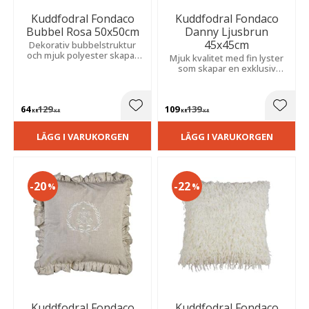
Kuddfodral Fondaco
Kuddfodral Fondaco
Bubbel Rosa 50x50cm
Danny Ljusbrun
45x45cm
Dekorativ bubbelstruktur
och mjuk polyester skapar
Mjuk kvalitet med fin lyster
ett modernt uttryck som
som skapar en exklusiv
passar lika fint i soffan som
känsla. Den nätta fransen
på sängen
runtom ger ett trendigt och
ombonat intryck.
64
129
109
139
Lägg till i favoriter
Lägg t
KR
KR
KR
KR
LÄGG I VARUKORGEN
LÄGG I VARUKORGEN
20
22
%
%
Kuddfodral Fondaco
Kuddfodral Fondaco