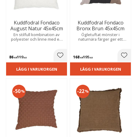
Kuddfodral Fondaco
Kuddfodral Fondaco
August Natur 45x45cm
Bronx Brun 45x45cm
En stilfull kombination av
Ögletuftat mönster i
polyester och linne med ett
naturnära färger ger ett
charmigt mönster som
modernt och trendigt
skapar en ombonad känsla i
uttryck. Den enfärgade
hemmets olika rum.
baksidan i canvas skapar en
86
119
168
195
stilren kontrast.
Lägg till i favoriter
Lägg t
KR
KR
KR
KR
LÄGG I VARUKORGEN
LÄGG I VARUKORGEN
50
22
%
%