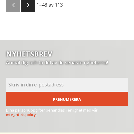
1–
48
av
113
NYHETSBREV
Anmäl dig och ta del av de senaste nyheterna!
PRENUMERERA
Dina personuppgifter behandlas i enlighet med vår
integritetspolicy
.