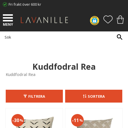
Fri frakt över 600 kr
Meny
FAVORI
KUN
Kuddfodral Rea
Kuddfodral Rea
FILTRERA
SORTERA
30
11
%
%