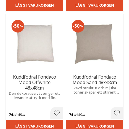
LÄGG I VARUKORGEN
LÄGG I VARUKORGEN
50
50
%
%
Kuddfodral Fondaco
Kuddfodral Fondaco
Mood Offwhite
Mood Sand 48x48cm
48x48cm
Vävd struktur och mjuka
toner skapar ett stilrent
Den dekorativa väven ger ett
uttryck med lugn och
levande uttryck med fin
harmoni. Lätt att matcha med
struktur och karaktär. En
andra textilier och färger.
stilfull detalj för soffan eller
sängen.
74
149
74
149
Lägg till i favoriter
Lägg t
KR
KR
KR
KR
LÄGG I VARUKORGEN
LÄGG I VARUKORGEN