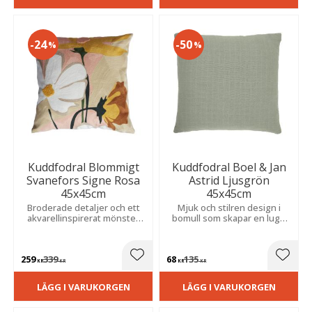
24
50
%
%
Kuddfodral Blommigt
Kuddfodral Boel & Jan
Svanefors Signe Rosa
Astrid Ljusgrön
45x45cm
45x45cm
Broderade detaljer och ett
Mjuk och stilren design i
akvarellinspirerat mönster
bomull som skapar en lugn
ger ett elegant uttryck.
och ombonad känsla i
Perfekt för soffan, fåtöljen
hemmet. Perfekt för soffan,
eller sängen i hemmet.
sängen eller favoritfåtöljen.
259
339
68
135
Lägg till i favoriter
Lägg t
KR
KR
KR
KR
LÄGG I VARUKORGEN
LÄGG I VARUKORGEN