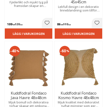
45x45cm
Fjäderlikt och mjukt tyg på
framsidan skapar en
Lekfull design i en dekorativ
ombonad känsla, medan den
linneblandning som tillför
melerade baksidan i mörkare
personlighet, värme och
ton ger en stilfull kontrast.
charm till barnrummet eller
läshörnan.
109
139
86
119
Lägg till i favoriter
Lägg t
KR
KR
KR
KR
LÄGG I VARUKORGEN
LÄGG I VARUKORGEN
40
60
%
%
Kuddfodral Fondaco
Kuddfodral Fondaco
Java Havre 48x48cm
Kosmo Havre 48x48cm
Mjuk bomull och dekorativa
Mjuk kvalitet med dekorativt
tofsar skapar ett ombonat
tuftat mönster som ger