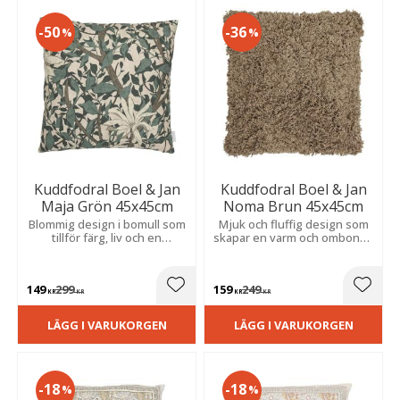
50
36
%
%
Kuddfodral Boel & Jan
Kuddfodral Boel & Jan
Maja Grön 45x45cm
Noma Brun 45x45cm
Blommig design i bomull som
Mjuk och fluffig design som
tillför färg, liv och en
skapar en varm och ombonad
ombonad känsla till hemmets
känsla i hemmet. En stilren
alla rum.
detalj som passar i många
inredningsstilar.
149
299
159
249
Lägg till i favoriter
Lägg t
KR
KR
KR
KR
LÄGG I VARUKORGEN
LÄGG I VARUKORGEN
18
18
%
%