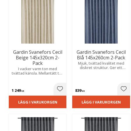
Gardin Svanefors Cecil
Gardin Svanefors Cecil
Beige 145x320cm 2-
Blå 145x260cm 2-Pack
Pack
Mjuk, tvättad kvalitet med
diskret struktur. Ger ett
I vacker varm ton med
stilrent och harmoniskt
tvättad känsla. Mellantätt tyg
uttryck med en ombonad
med fint ljusinsläpp och
känsla.
avslappnat, elegant uttryck.
1 249
839
Lägg till i favoriter
Lägg
KR
KR
LÄGG I VARUKORGEN
LÄGG I VARUKORGEN