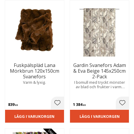
Fuskpälspläd Lana
Gardin Svanefors Adam
Mörkbrun 120x150cm
& Eva Beige 145x250cm
Svanefors
2-Pack
Varm & lyxig.
I bomull med tryckt mönster
av blad och frukter i varma
toner. Skapar en varm,
ombonad och hemtrevlig
känsla i rummet.
839
1 384
 till i favoriter
Lägg till i favoriter
Lägg t
KR
KR
LÄGG I VARUKORGEN
LÄGG I VARUKORGEN