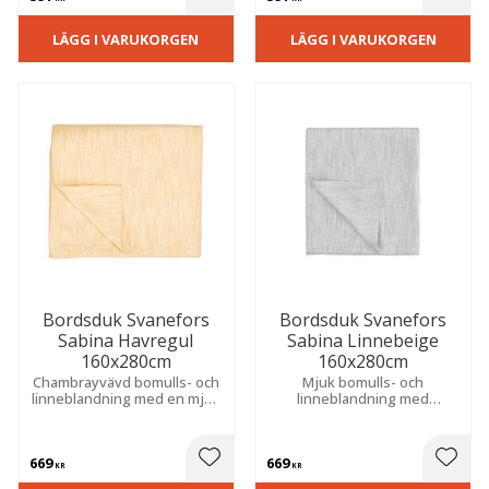
 till i favoriter
Lägg till i favoriter
Lägg t
LÄGG I VARUKORGEN
LÄGG I VARUKORGEN
Bordsduk Svanefors
Bordsduk Svanefors
Sabina Havregul
Sabina Linnebeige
160x280cm
160x280cm
Chambrayvävd bomulls- och
Mjuk bomulls- och
linneblandning med en mjuk
linneblandning med
och exklusiv känsla. Skapar
chambraykänsla som ger ett
en varm och inbjudande
tidlöst uttryck. Skapar en
atmosfär vid både vardag
inbjudande atmosfär vid
669
669
och fest.
varje måltid.
 till i favoriter
Lägg till i favoriter
Lägg t
KR
KR