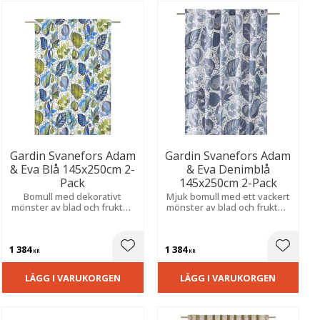
Gardin Svanefors Adam
Gardin Svanefors Adam
& Eva Blå 145x250cm 2-
& Eva Denimblå
Pack
145x250cm 2-Pack
Bomull med dekorativt
Mjuk bomull med ett vackert
mönster av blad och frukter.
mönster av blad och frukter.
Ger en mjuk och inbjudande
Ett uttrycksfullt mönster
känsla, passar fint i kök eller
som ger rummet liv och en
vardagsrum.
ombonad känsla.
1 384
1 384
ill i favoriter
Lägg till i favoriter
Lägg til
KR
KR
LÄGG I VARUKORGEN
LÄGG I VARUKORGEN