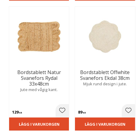
Bordstablett Natur
Bordstablett Offwhite
Svanefors Rydal
Svanefors Ekdal 38cm
33x48cm
Mjuk rund design i jute.
Jute med vågig kant.
129
89
Lägg till i favoriter
Lägg
KR
KR
LÄGG I VARUKORGEN
LÄGG I VARUKORGEN