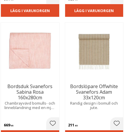
ill i favoriter
Lägg till i favoriter
Lägg til
LÄGG I VARUKORGEN
LÄGG I VARUKORGEN
Bordsduk Svanefors
Bordslöpare Offwhite
Sabina Rosa
Svanefors Adam
160x280cm
33x120cm
Chambrayvävd bomulls- och
Randig design i bomull och
linneblandning med en mjuk
jute.
och sofistikerad känsla.
Skapar en stilfull och
inbjudande atmosfär vid
669
211
både vardag och fest.
ill i favoriter
Lägg till i favoriter
Lägg til
KR
KR