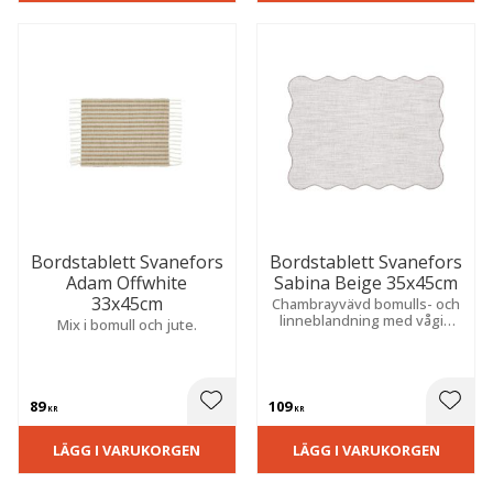
Bordstablett Svanefors
Bordstablett Svanefors
Adam Offwhite
Sabina Beige 35x45cm
33x45cm
Chambrayvävd bomulls- och
linneblandning med vågig
Mix i bomull och jute.
kant och färgad overlock.
Ger en mjuk och stilfull
känsla till dukningen.
89
109
 till i favoriter
Lägg till i favoriter
Lägg t
KR
KR
LÄGG I VARUKORGEN
LÄGG I VARUKORGEN