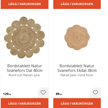
LÄGG I VARUKORGEN
LÄGG I VARUKORGEN
Bordstablett Natur
Bordstablett Natur
Svanefors Dal 40cm
Svanefors Ekdal 38cm
Rund och flätad i jute.
Flätad jute i rund form.
129
89
ill i favoriter
Lägg till i favoriter
Lägg til
KR
KR
LÄGG I VARUKORGEN
LÄGG I VARUKORGEN