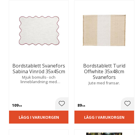
Bordstablett Svanefors
Bordstablett Turid
Sabina Vinröd 35x45cm
Offwhite 35x48cm
Svanefors
Mjuk bomulls- och
linneblandning med
Jute med fransar.
chambraykänsla, vågig kant
och dekorativ overlock.
Skapar en varm och
välkomnande helhet.
109
89
Lägg till i favoriter
Lägg
KR
KR
LÄGG I VARUKORGEN
LÄGG I VARUKORGEN