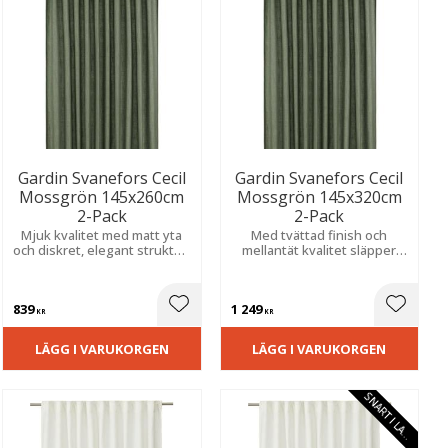
Gardin Svanefors Cecil
Gardin Svanefors Cecil
Mossgrön 145x260cm
Mossgrön 145x320cm
2-Pack
2-Pack
Mjuk kvalitet med matt yta
Med tvättad finish och
och diskret, elegant struktur.
mellantät kvalitet släpper
Skapar ett naturligt ljusflöde
den igenom ljus på ett
och ett lugnt, stilrent uttryck
behagligt sätt. Extra lång för
i hemmet.
en stilren helhet.
839
1 249
ill i favoriter
Lägg till i favoriter
Lägg til
KR
KR
LÄGG I VARUKORGEN
LÄGG I VARUKORGEN
S
N
A
R
T
I
L
A
E
G
R