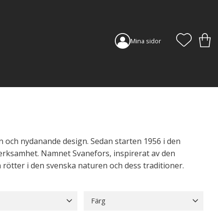
FAVORI
KUN
Mina sidor
on och nydanande design. Sedan starten 1956 i den
tverksamhet. Namnet Svanefors, inspirerat av den
rötter i den svenska naturen och dess traditioner.
Färg
Bomull
160
Beige
105
Blå
42