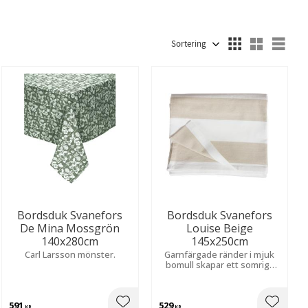
Fuskpäls
16
Brun
65
Grå
57
Visa fler
Välj sortering
Välj
Bordsduk Svanefors
Bordsduk Svanefors
De Mina Mossgrön
Louise Beige
140x280cm
145x250cm
Carl Larsson mönster.
Garnfärgade ränder i mjuk
bomull skapar ett somrigt
uttryck. Lätt tvättad effekt
för en avslappnad känsla.
591
529
KR
KR