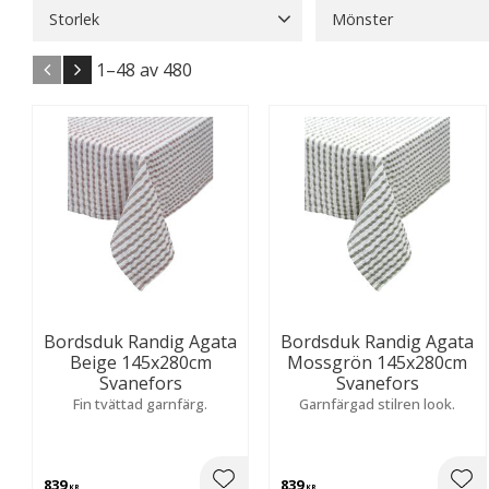
Storlek
Mönster
100x90
2
120x150
1
Blommigt
13
Enfär
1–
48
av
480
120x90
2
125x150
1
Natur & Botaniskt
25
Visa fler
Bordsduk Randig Agata
Bordsduk Randig Agata
Beige 145x280cm
Mossgrön 145x280cm
Svanefors
Svanefors
Fin tvättad garnfärg.
Garnfärgad stilren look.
839
839
KR
KR