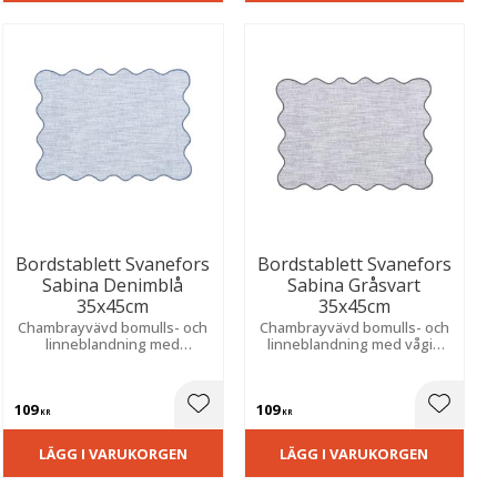
Bordstablett Svanefors
Bordstablett Svanefors
Sabina Denimblå
Sabina Gråsvart
35x45cm
35x45cm
Chambrayvävd bomulls- och
Chambrayvävd bomulls- och
linneblandning med
linneblandning med vågig
dekorativ vågig kant och
kant och färgad overlock. För
färgad overlock. Skapar en
en naturlig och tidlös
mjuk och harmonisk
dukning.
109
109
atmosfär vid din dukning.
ill i favoriter
Lägg till i favoriter
Lägg til
KR
KR
LÄGG I VARUKORGEN
LÄGG I VARUKORGEN