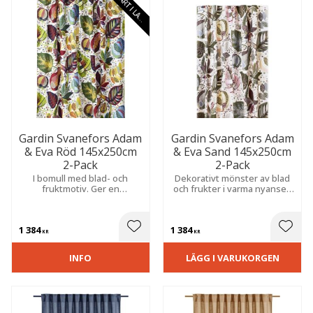
S
N
A
R
T
I
L
A
E
G
R
Gardin Svanefors Adam
Gardin Svanefors Adam
& Eva Röd 145x250cm
& Eva Sand 145x250cm
2-Pack
2-Pack
I bomull med blad- och
Dekorativt mönster av blad
fruktmotiv. Ger en
och frukter i varma nyanser.
hemtrevlig känsla och passar
Ger rummet en ombonad
utmärkt i kök, matplats eller
och harmonisk känsla med
vardagsrum.
en hemtrevlig känsla.
1 384
1 384
 till i favoriter
Lägg till i favoriter
Lägg t
KR
KR
INFO
LÄGG I VARUKORGEN