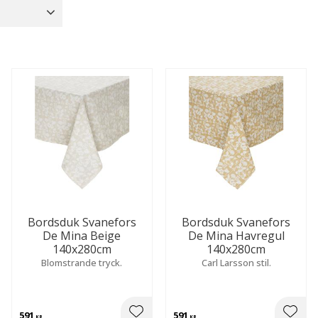
Bordsdukar
30
Fjäder
9
gat
77
Bordslöpare
5
Visa fler
Visa fler
Bordsduk Svanefors
Bordsduk Svanefors
De Mina Beige
De Mina Havregul
140x280cm
140x280cm
Blomstrande tryck.
Carl Larsson stil.
591
591
KR
KR