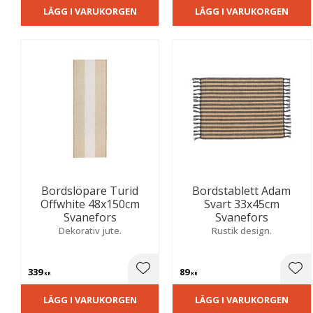
LÄGG I VARUKORGEN
LÄGG I VARUKORGEN
Bordslöpare Turid
Bordstablett Adam
Offwhite 48x150cm
Svart 33x45cm
Svanefors
Svanefors
Dekorativ jute.
Rustik design.
339
89
Lägg till i favoriter
Lägg
KR
KR
LÄGG I VARUKORGEN
LÄGG I VARUKORGEN