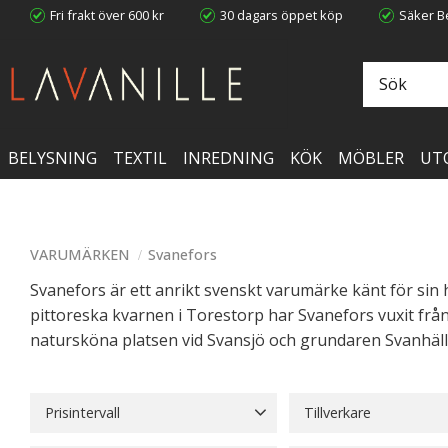
Fri frakt över 600 kr
30 dagars öppet köp
Säker Be
BELYSNING
TEXTIL
INREDNING
KÖK
MÖBLER
UT
VARUMÄRKEN
Svanefors
Svanefors är ett anrikt svenskt varumärke känt för sin
pittoreska kvarnen i Torestorp har Svanefors vuxit frå
natursköna platsen vid Svansjö och grundaren Svanhäll,
Prisintervall
Tillverkare
19
2 499
Svanefors
480