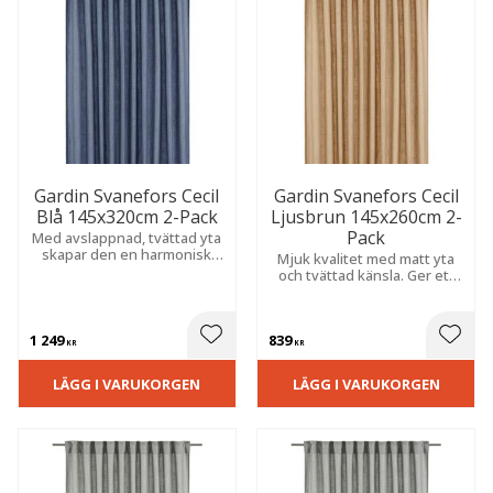
Gardin Svanefors Cecil
Gardin Svanefors Cecil
Blå 145x320cm 2-Pack
Ljusbrun 145x260cm 2-
Pack
Med avslappnad, tvättad yta
skapar den en harmonisk
Mjuk kvalitet med matt yta
känsla. Extra lång modell
och tvättad känsla. Ger ett
som passar perfekt i matsal
avslappnat uttryck med fin
eller vardagsrum.
struktur och ett behagligt
insynsskydd.
1 249
839
 till i favoriter
Lägg till i favoriter
Lägg t
KR
KR
LÄGG I VARUKORGEN
LÄGG I VARUKORGEN