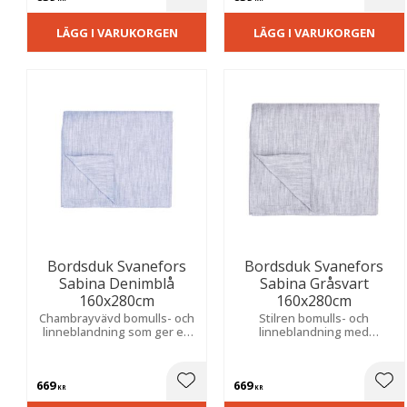
Lägg till i favoriter
Lägg
LÄGG I VARUKORGEN
LÄGG I VARUKORGEN
Bordsduk Svanefors
Bordsduk Svanefors
Sabina Denimblå
Sabina Gråsvart
160x280cm
160x280cm
Chambrayvävd bomulls- och
Stilren bomulls- och
linneblandning som ger en
linneblandning med
lyxig känsla. Skapar en
chambrayväv som ger en
trivsam och ombonad
exklusiv touch. Passar lika
atmosfär till både vardagliga
bra till vardagliga middagar
669
669
och festliga måltider.
som till festliga tillfällen.
Lägg till i favoriter
Lägg
KR
KR