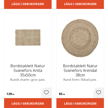
LÄGG I VARUKORGEN
LÄGG I VARUKORGEN
Bordstablett Natur
Bordstablett Natur
Svanefors Anita
Svanefors Arendal
35x50cm
38cm
Rustik charm i grov jute.
Rund form i flätad jute.
129
83
 till i favoriter
Lägg till i favoriter
Lägg t
KR
KR
LÄGG I VARUKORGEN
LÄGG I VARUKORGEN