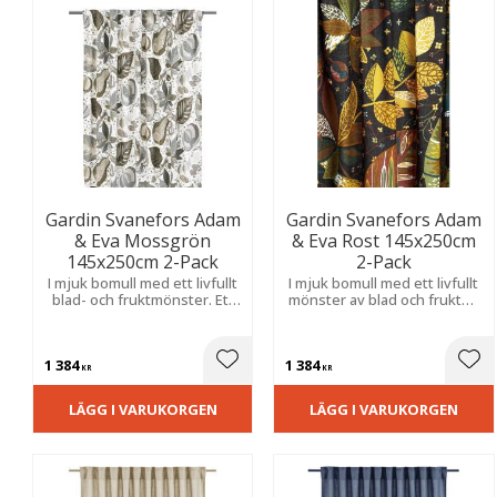
Gardin Svanefors Adam
Gardin Svanefors Adam
& Eva Mossgrön
& Eva Rost 145x250cm
145x250cm 2-Pack
2-Pack
I mjuk bomull med ett livfullt
I mjuk bomull med ett livfullt
blad- och fruktmönster. Ett
mönster av blad och frukter.
dekorativt mönster med
Ett mönster med karaktär
karaktär som skapar en
som lyfter rummet och
varm, ombonad och stilfull
skapar en varm, ombonad
1 384
1 384
känsla i rummet.
känsla.
Lägg till i favoriter
Lägg
KR
KR
LÄGG I VARUKORGEN
LÄGG I VARUKORGEN