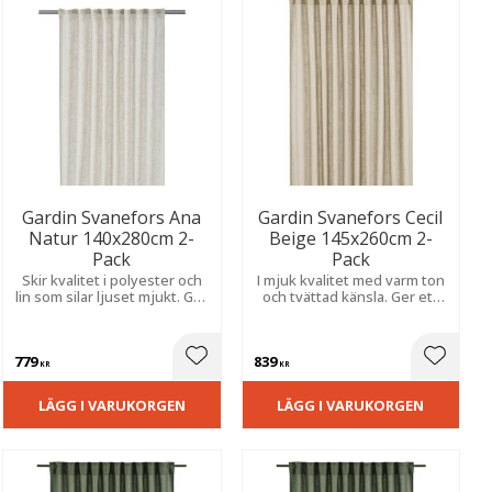
Gardin Svanefors Ana
Gardin Svanefors Cecil
Natur 140x280cm 2-
Beige 145x260cm 2-
Pack
Pack
Skir kvalitet i polyester och
I mjuk kvalitet med varm ton
lin som silar ljuset mjukt. Ger
och tvättad känsla. Ger ett
en levande struktur och en
avslappnat uttryck med fin
naturlig, harmonisk känsla i
struktur, visst insynsskydd
rummet.
och naturligt ljusinsläpp.
779
839
ill i favoriter
Lägg till i favoriter
Lägg til
KR
KR
LÄGG I VARUKORGEN
LÄGG I VARUKORGEN