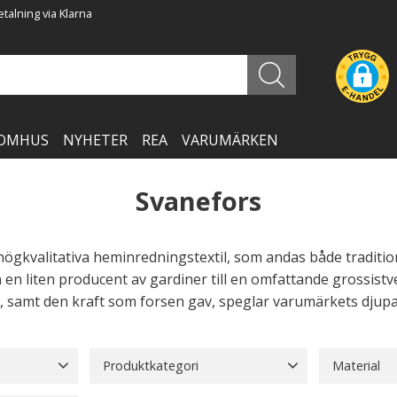
talning via Klarna
OMHUS
NYHETER
REA
VARUMÄRKEN
Svanefors
 högkvalitativa heminredningstextil, som andas både traditi
n en liten producent av gardiner till en omfattande grossis
 samt den kraft som forsen gav, speglar varumärkets djupa 
Produktkategori
Material
Barnförkläden
1
Bonader
3
Akryl
16