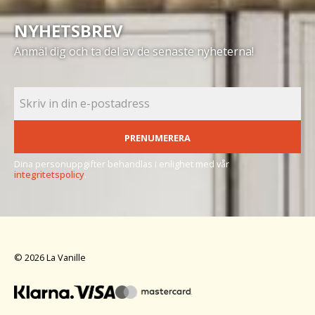
NYHETSBREV
Anmäl dig och ta del av de senaste nyheterna!
PRENUMERERA
Dina personuppgifter behandlas i enlighet med vår
integritetspolicy
.
© 2026 La Vanille