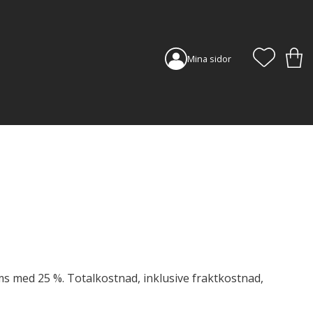
FAVORI
KUN
Mina sidor
ms med 25 %. Totalkostnad, inklusive fraktkostnad,