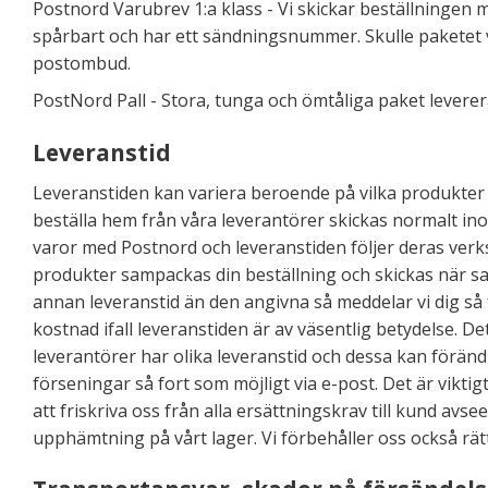
Postnord Varubrev 1:a klass - Vi skickar beställningen 
spårbart och har ett sändningsnummer. Skulle paketet va
postombud.
PostNord Pall - Stora, tunga och ömtåliga paket leverer
Leveranstid
Leveranstiden kan variera beroende på vilka produkter 
beställa hem från våra leverantörer skickas normalt ino
varor med Postnord och leveranstiden följer deras verksa
produkter sampackas din beställning och skickas när samt
annan leveranstid än den angivna så meddelar vi dig så
kostnad ifall leveranstiden är av väsentlig betydelse. D
leverantörer har olika leveranstid och dessa kan förändr
förseningar så fort som möjligt via e-post. Det är viktig
att friskriva oss från alla ersättningskrav till kund av
upphämtning på vårt lager. Vi förbehåller oss också rätten