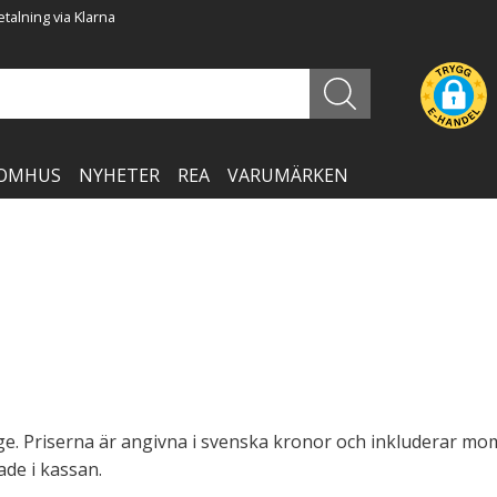
talning via Klarna
OMHUS
NYHETER
REA
VARUMÄRKEN
ge. Priserna är angivna i svenska kronor och inkluderar mo
ade i kassan.