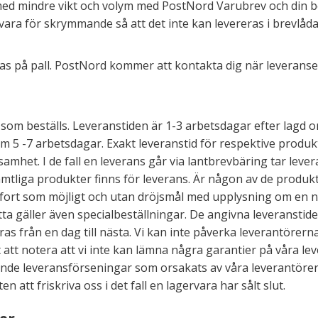
med mindre vikt och volym med PostNord Varubrev och din best
ra för skrymmande så att det inte kan levereras i brevlådan
as på pall. PostNord kommer att kontakta dig när leveransen 
som beställs. Leveranstiden är 1-3 arbetsdagar efter lagd o
m 5 -7 arbetsdagar. Exakt leveranstid för respektive produkt
mhet. I de fall en leverans går via lantbrevbäring tar lever
liga produkter finns för leverans. Är någon av de produkter d
 fort som möjligt och utan dröjsmål med upplysning om en ny
etta gäller även specialbeställningar. De angivna leveranstid
as från en dag till nästa. Vi kan inte påverka leverantörern
t att notera att vi inte kan lämna några garantier på våra le
seende leveransförseningar som orsakats av våra leverantörer,
 att friskriva oss i det fall en lagervara har sålt slut.