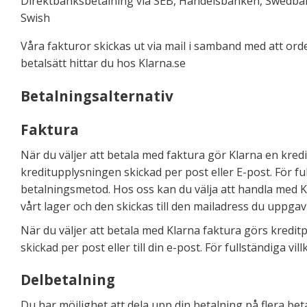
Direktbanksbetalning via SEB, Handelsbanken, Swedba
Swish
Våra fakturor skickas ut via mail i samband med att orde
betalsätt hittar du hos Klarna.se
Betalningsalternativ
Faktura
När du väljer att betala med faktura gör Klarna en kre
kreditupplysningen skickad per post eller E-post. För ful
betalningsmetod. Hos oss kan du välja att handla med Kl
vårt lager och den skickas till den mailadress du uppgav v
När du väljer att betala med Klarna faktura görs kredi
skickad per post eller till din e-post. För fullständiga v
Delbetalning
Du har möjlighet att dela upp din betalning på flera be