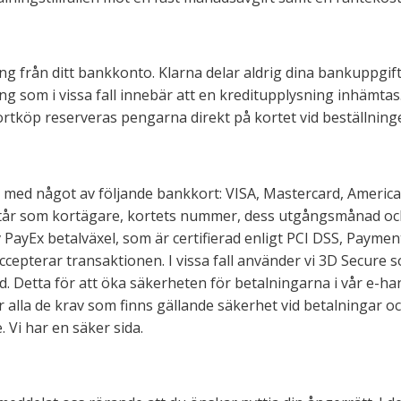
ng från ditt bankkonto. Klarna delar aldrig dina bankuppgi
g som i vissa fall innebär att en kreditupplysning inhämta
ortköp reserveras pengarna direkt på kortet vid beställning
 med något av följande bankkort: VISA, Mastercard, American 
står som kortägare, kortets nummer, dess utgångsmånad och k
 PayEx betalväxel, som är certifierad enligt PCI DSS, Payme
cepterar transaktionen. I vissa fall använder vi 3D Secure 
 Detta för att öka säkerheten för betalningarna i vår e-han
er alla de krav som finns gällande säkerhet vid betalningar 
 Vi har en säker sida.