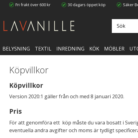
Fri frakt över 600 kr
30 dagars öppet köp
Säker Be
BELYSNING
TEXTIL
INREDNING
KÖK
MÖBLER
UT
Köpvillkor
Köpvillkor
Version 2020:1 gäller från och med 8 januari 2020.
Pris
För att genomföra ett köp måste du vara bosatt i Sveri
eventuella andra avgifter och moms är tydligt specificer