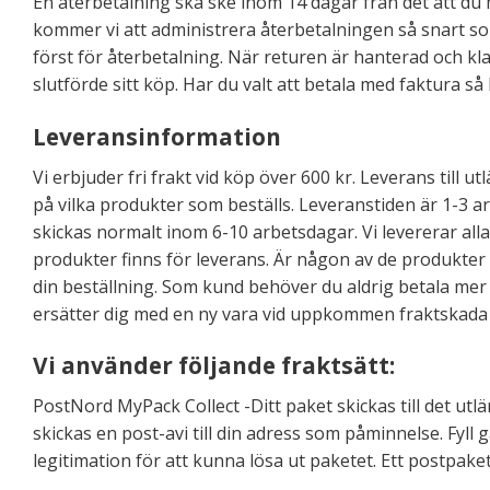
En återbetalning ska ske inom 14 dagar från det att du 
kommer vi att administrera återbetalningen så snart so
först för återbetalning. När returen är hanterad och kl
slutförde sitt köp. Har du valt att betala med faktura s
Leveransinformation
Vi erbjuder fri frakt vid köp över 600 kr. Leverans till
på vilka produkter som beställs. Leveranstiden är 1-3 a
skickas normalt inom 6-10 arbetsdagar. Vi levererar all
produkter finns för leverans. Är någon av de produkter du b
din beställning. Som kund behöver du aldrig betala mer än
ersätter dig med en ny vara vid uppkommen fraktskada ell
Vi använder följande fraktsätt:
PostNord MyPack Collect -Ditt paket skickas till det ut
skickas en post-avi till din adress som påminnelse. Fyll
legitimation för att kunna lösa ut paketet. Ett postpa