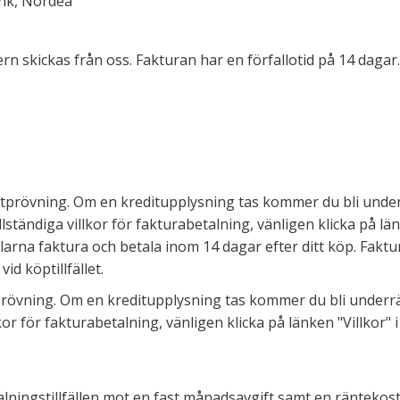
nk, Nordea
rn skickas från oss. Fakturan har en förfallotid på 14 dagar
ditprövning. Om en kreditupplysning tas kommer du bli unde
lständiga villkor för fakturabetalning, vänligen klicka på län
arna faktura och betala inom 14 dagar efter ditt köp. Faktur
id köptillfället.
tprövning. Om en kreditupplysning tas kommer du bli underr
illkor för fakturabetalning, vänligen klicka på länken "Villko
talningstillfällen mot en fast månadsavgift samt en räntekos