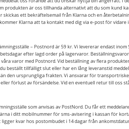
meddelat oss rörande att du önskar nyttja din ångerrätt. I d
m produkten är oss tillhanda alternativt att du som kund ka
ar skickas ett bekräftelsemail från Klarna och en återbetaln
å kommer Klarna att ta kontakt med dig via e-post för vidare
 utlämningsställe – Postnord är 59 kr. Vi levererar endast ino
rbetsdagar efter lagd order på lagervaror. Beställningsvaro
a våra varor med Postnord. Vid beställning av flera produkte
eställt tillfälligt slut eller har en lång leveranstid meddelar
 den ursprungliga frakten. Vi ansvarar för transportrisken vi
er förlust av försändelse. Vid en eventuell retur till oss s
lämningsställe som anvisas av PostNord. Du får ett meddeland
 gärna i ditt mobilnummer för sms-avisering i kassan för kort
ket ligger kvar hos postombudet i 14 dagar från ankomstdatu