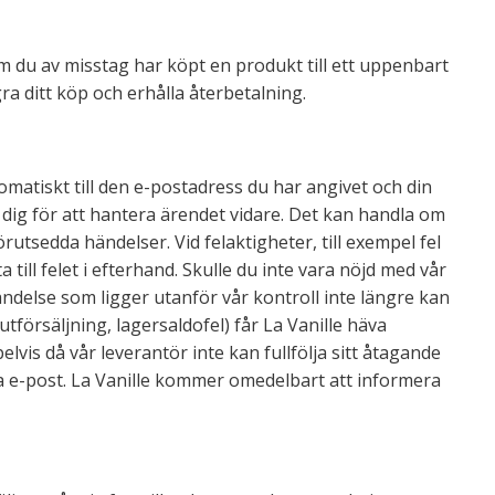
Om du av misstag har köpt en produkt till ett uppenbart
gra ditt köp och erhålla återbetalning.
omatiskt till den e-postadress du har angivet och din
 dig för att hantera ärendet vidare. Det kan handla om
örutsedda händelser. Vid felaktigheter, till exempel fel
a till felet i efterhand. Skulle du inte vara nöjd med vår
händelse som ligger utanför vår kontroll inte längre kan
tförsäljning, lagersaldofel) får La Vanille häva
lvis då vår leverantör inte kan fullfölja sitt åtagande
via e-post. La Vanille kommer omedelbart att informera