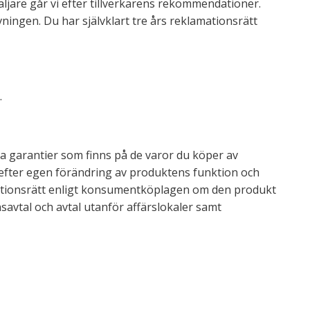
ljare går vi efter tillverkarens rekommendationer.
vningen. Du har självklart tre års reklamationsrätt
.
iga garantier som finns på de varor du köper av
r efter egen förändring av produktens funktion och
mationsrätt enligt konsumentköplagen om den produkt
avtal och avtal utanför affärslokaler samt