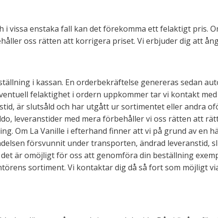
 i vissa enstaka fall kan det förekomma ett felaktigt pris. 
håller oss rätten att korrigera priset. Vi erbjuder dig att ån
eställning i kassan. En orderbekräftelse genereras sedan aut
ventuell felaktighet i ordern uppkommer tar vi kontakt med
stid, är slutsåld och har utgått ur sortimentet eller andra of
saldo, leveranstider med mera förbehåller vi oss rätten att rätt
ning. Om La Vanille i efterhand finner att vi på grund av en 
ndelsen försvunnit under transporten, ändrad leveranstid, slu
 det är omöjligt för oss att genomföra din beställning exempe
rantörens sortiment. Vi kontaktar dig då så fort som möjligt 