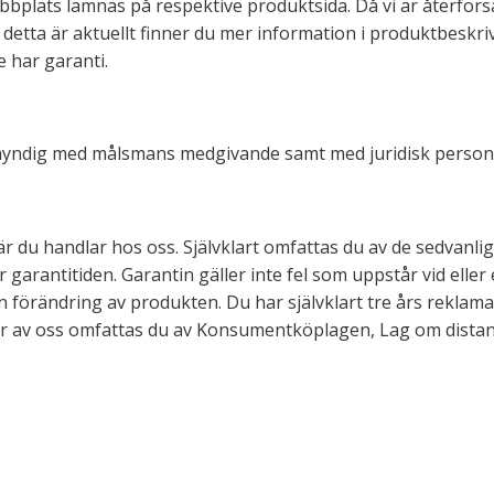
bplats lämnas på respektive produktsida. Då vi är återförsä
l detta är aktuellt finner du mer information i produktbeskri
 har garanti.
 omyndig med målsmans medgivande samt med juridisk person
när du handlar hos oss. Självklart omfattas du av de sedvanl
garantitiden. Garantin gäller inte fel som uppstår vid elle
 förändring av produkten. Du har självklart tre års rekla
r av oss omfattas du av Konsumentköplagen, Lag om distans