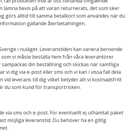
et fall produkten inte är oss tillhanda omgående
n lämna bevis på att varan returnerats, det som sker
ing görs alltid till samma betalkort som användes när du
 information gällande återbetalningen.
m Sverige i nuläget. Leveranstiden kan variera beroende
r som vi måste beställa hem från våra leverantörer
r sampackas din beställning och skickas när samtliga
 vi dig via e-post eller sms och vi kan i vissa fall dela
d leverans till dig vilket betyder att vi kostnadsfritt
tår du som kund för transportrisken.
e via sms och e-post. För eventuellt ej uthämtat paket
ast möjliga leveranstid. Du behöver ha en giltig
met.