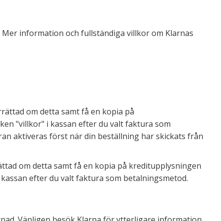
. Mer information och fullständiga villkor om Klarnas
rrättad om detta samt få en kopia på
ken "villkor" i kassan efter du valt faktura som
an aktiveras först när din beställning har skickats från
ättad om detta samt få en kopia på kreditupplysningen
r" i kassan efter du valt faktura som betalningsmetod.
tnad. Vänligen besök Klarna för ytterligare information.