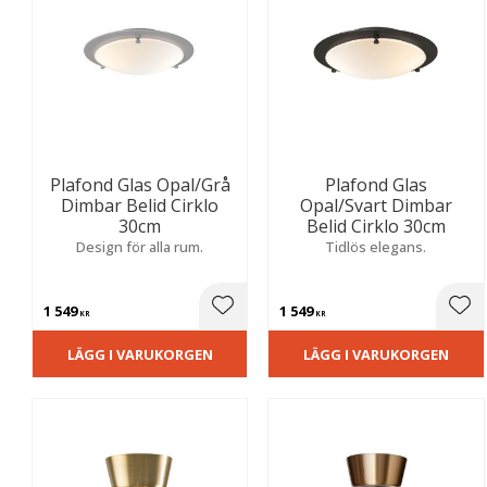
Plafond Glas Opal/Grå
Plafond Glas
Dimbar Belid Cirklo
Opal/Svart Dimbar
30cm
Belid Cirklo 30cm
Design för alla rum.
Tidlös elegans.
1 549
1 549
Lägg till i favoriter
Lägg
KR
KR
LÄGG I VARUKORGEN
LÄGG I VARUKORGEN