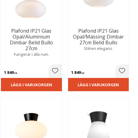
Plafond IP21 Glas
Plafond IP21 Glas
Opal/Aluminium
Opal/Mässing Dimbar
Dimbar Belid Bullo
27cm Belid Bullo
27cm
Stilren elegans.
Fungerar i alla rum.
1 849
1 849
ill i favoriter
Lägg till i favoriter
Lägg til
KR
KR
LÄGG I VARUKORGEN
LÄGG I VARUKORGEN