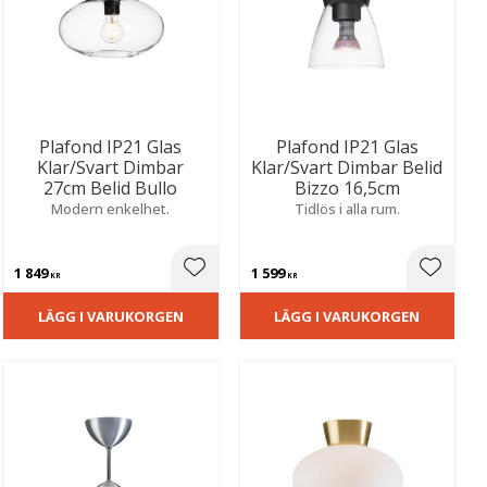
Plafond IP21 Glas
Plafond IP21 Glas
Klar/Svart Dimbar
Klar/Svart Dimbar Belid
27cm Belid Bullo
Bizzo 16,5cm
Modern enkelhet.
Tidlös i alla rum.
1 849
1 599
ill i favoriter
Lägg till i favoriter
Lägg til
KR
KR
LÄGG I VARUKORGEN
LÄGG I VARUKORGEN