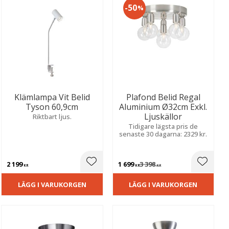
50
%
Klämlampa Vit Belid
Plafond Belid Regal
Tyson 60,9cm
Aluminium Ø32cm Exkl.
Ljuskällor
Riktbart ljus.
Tidigare lägsta pris de
senaste 30 dagarna: 2329 kr.
2 199
1 699
3 398
ill i favoriter
Lägg till i favoriter
Lägg til
KR
KR
KR
LÄGG I VARUKORGEN
LÄGG I VARUKORGEN