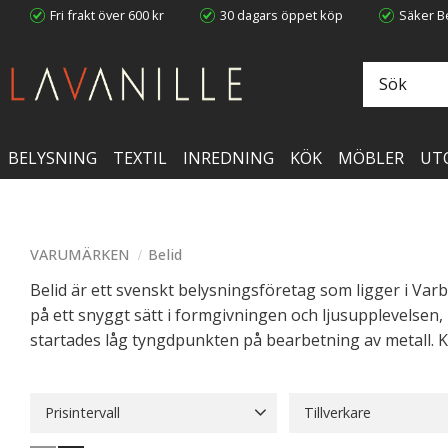
Fri frakt över 600 kr
30 dagars öppet köp
Säker Be
BELYSNING
TEXTIL
INREDNING
KÖK
MÖBLER
UT
VARUMÄRKEN
Belid
Belid är ett svenskt belysningsföretag som ligger i Var
på ett snyggt sätt i formgivningen och ljusupplevelsen
startades låg tyngdpunkten på bearbetning av metall. K
Prisintervall
Tillverkare
999
4 199
Belid
75