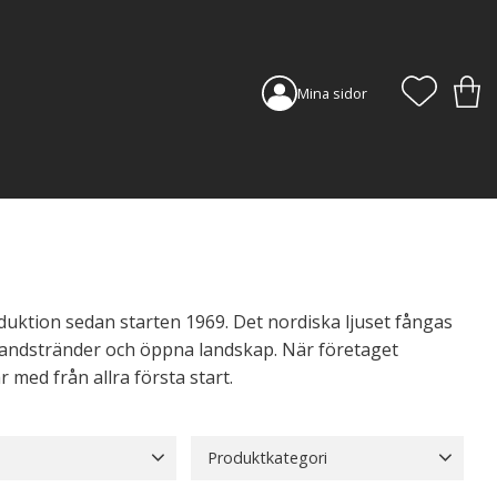
FAVORI
KUN
Mina sidor
duktion sedan starten 1969. Det nordiska ljuset fångas
a sandstränder och öppna landskap. När företaget
 med från allra första start.
Produktkategori
Metall
45
Bordslampor
8