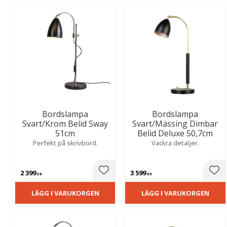
Bordslampa
Bordslampa
Svart/Krom Belid Sway
Svart/Mässing Dimbar
51cm
Belid Deluxe 50,7cm
Perfekt på skrivbord.
Vackra detaljer.
2 399
3 599
Lägg till i favoriter
Lägg
KR
KR
LÄGG I VARUKORGEN
LÄGG I VARUKORGEN