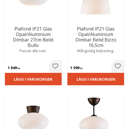
Plafond IP21 Glas
Plafond IP21 Glas
Opal/Aluminium
Opal/Aluminium
Dimbar 27cm Belid
Dimbar Belid Bizzo
Bullo
16,5cm
Passar alla rum.
Mångsidig belysning.
1 849
1 599
 till i favoriter
Lägg till i favoriter
Lägg t
KR
KR
LÄGG I VARUKORGEN
LÄGG I VARUKORGEN