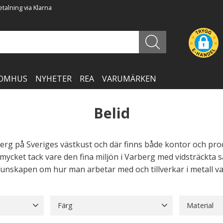
talning via Klarna
OMHUS
NYHETER
REA
VARUMÄRKEN
Belid
berg på Sveriges västkust och där finns både kontor och pro
, mycket tack vare den fina miljön i Varberg med vidsträckt
unskapen om hur man arbetar med och tillverkar i metall var
Färg
Material
Beige
1
Brun
7
Grå
5
Glas
30