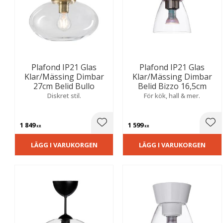
Plafond IP21 Glas
Plafond IP21 Glas
Klar/Mässing Dimbar
Klar/Mässing Dimbar
27cm Belid Bullo
Belid Bizzo 16,5cm
Diskret stil.
För kök, hall & mer.
1 849
1 599
Lägg till i favoriter
Lägg
KR
KR
LÄGG I VARUKORGEN
LÄGG I VARUKORGEN