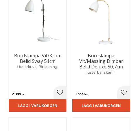
Bordslampa Vit/Krom
Bordslampa
Belid Sway 51cm
Vit/Mässing Dimbar
Belid Deluxe 50,7cm
Utmärkt val för läsning.
Justerbar skärm.
2 399
3 599
Lägg till i favoriter
Lägg
KR
KR
LÄGG I VARUKORGEN
LÄGG I VARUKORGEN