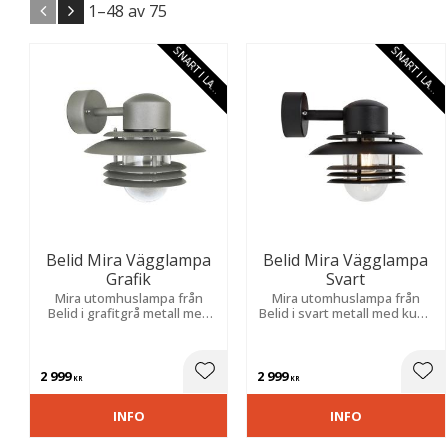
1–
48
av
75
S
N
A
R
T
I
L
A
E
G
R
G
R
Belid Mira Vägglampa
Belid Mira Vägglampa
Grafik
Svart
Mira utomhuslampa från
Mira utomhuslampa från
Belid i grafitgrå metall med
Belid i svart metall med kupa
kupa i klart glas.
i klart glas.
2 999
2 999
Lägg till i favoriter
Lägg
KR
KR
INFO
INFO