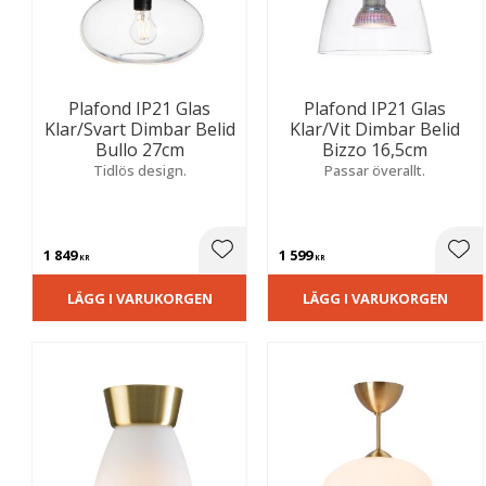
Plafond IP21 Glas
Plafond IP21 Glas
Klar/Svart Dimbar Belid
Klar/Vit Dimbar Belid
Bullo 27cm
Bizzo 16,5cm
Tidlös design.
Passar överallt.
1 849
1 599
Lägg till i favoriter
Lägg
KR
KR
LÄGG I VARUKORGEN
LÄGG I VARUKORGEN