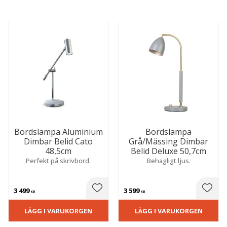
Mässing
11
S
N
A
R
T
I
L
A
E
Visa fler
Bordslampa Aluminium
Bordslampa
Dimbar Belid Cato
Grå/Mässing Dimbar
48,5cm
Belid Deluxe 50,7cm
Perfekt på skrivbord.
Behagligt ljus.
3 499
3 599
 till i favoriter
Lägg till i favoriter
Lägg t
KR
KR
LÄGG I VARUKORGEN
LÄGG I VARUKORGEN