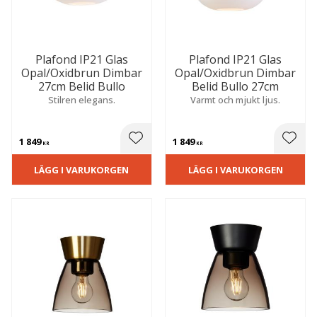
Plafond IP21 Glas
Plafond IP21 Glas
Opal/Oxidbrun Dimbar
Opal/Oxidbrun Dimbar
27cm Belid Bullo
Belid Bullo 27cm
Stilren elegans.
Varmt och mjukt ljus.
1 849
1 849
 till i favoriter
Lägg till i favoriter
Lägg t
KR
KR
LÄGG I VARUKORGEN
LÄGG I VARUKORGEN