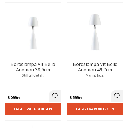
Bordslampa Vit Belid
Bordslampa Vit Belid
Anemon 38,9cm
Anemon 49,7cm
Stilfull detalj.
Varmt ljus.
3 099
3 599
 till i favoriter
Lägg till i favoriter
Lägg t
KR
KR
LÄGG I VARUKORGEN
LÄGG I VARUKORGEN