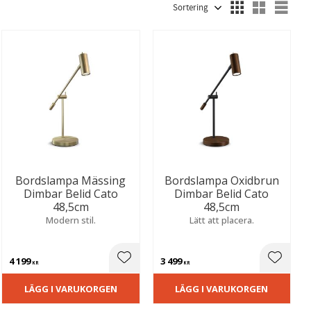
Välj sortering
Välj
Fasadbelysning
2
Fönsterlampor
1
Klämlampor
2
Visa fler
Bordslampa Mässing
Bordslampa Oxidbrun
Dimbar Belid Cato
Dimbar Belid Cato
48,5cm
48,5cm
Modern stil.
Lätt att placera.
4 199
3 499
ill i favoriter
Lägg till i favoriter
Lägg til
KR
KR
LÄGG I VARUKORGEN
LÄGG I VARUKORGEN