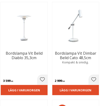
Bordslampa Vit Belid
Bordslampa Vit Dimbar
Diablo 35,3cm
Belid Cato 48,5cm
Kompakt & smidig.
3 599
2 999
ill i favoriter
Lägg till i favoriter
Lägg til
KR
KR
LÄGG I VARUKORGEN
LÄGG I VARUKORGEN