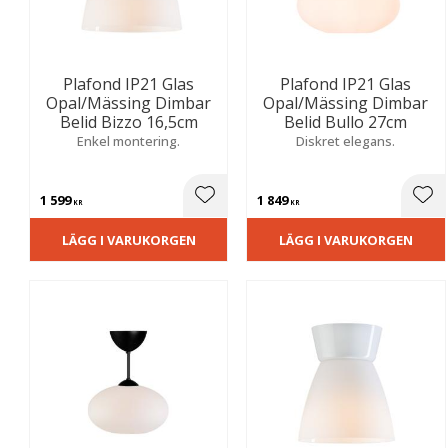
Plafond IP21 Glas
Plafond IP21 Glas
Opal/Mässing Dimbar
Opal/Mässing Dimbar
Belid Bizzo 16,5cm
Belid Bullo 27cm
Enkel montering.
Diskret elegans.
1 599
1 849
Lägg till i favoriter
Lägg
KR
KR
LÄGG I VARUKORGEN
LÄGG I VARUKORGEN