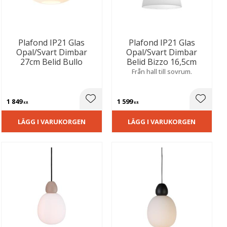
Plafond IP21 Glas
Plafond IP21 Glas
Opal/Svart Dimbar
Opal/Svart Dimbar
27cm Belid Bullo
Belid Bizzo 16,5cm
Från hall till sovrum.
1 849
1 599
ill i favoriter
Lägg till i favoriter
Lägg til
KR
KR
LÄGG I VARUKORGEN
LÄGG I VARUKORGEN