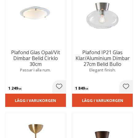
Plafond Glas Opal/Vit
Plafond IP21 Glas
Dimbar Belid Cirklo
Klar/Aluminium Dimbar
30cm
27cm Belid Bullo
Passar i alla rum.
Elegant finish.
1 249
1 849
 till i favoriter
Lägg till i favoriter
Lägg t
KR
KR
LÄGG I VARUKORGEN
LÄGG I VARUKORGEN