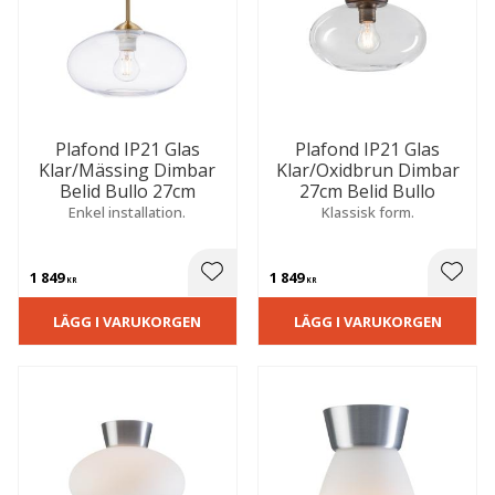
Plafond IP21 Glas
Plafond IP21 Glas
Klar/Mässing Dimbar
Klar/Oxidbrun Dimbar
Belid Bullo 27cm
27cm Belid Bullo
Enkel installation.
Klassisk form.
1 849
1 849
 till i favoriter
Lägg till i favoriter
Lägg t
KR
KR
LÄGG I VARUKORGEN
LÄGG I VARUKORGEN