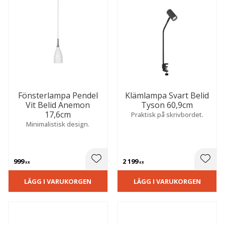
Fönsterlampa Pendel
Klämlampa Svart Belid
Vit Belid Anemon
Tyson 60,9cm
17,6cm
Praktisk på skrivbordet.
Minimalistisk design.
999
2 199
 till i favoriter
Lägg till i favoriter
Lägg t
KR
KR
LÄGG I VARUKORGEN
LÄGG I VARUKORGEN