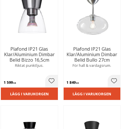
Plafond IP21 Glas
Plafond IP21 Glas
Klar/Aluminium Dimbar
Klar/Aluminium Dimbar
Belid Bizzo 16,5cm
Belid Bullo 27cm
Riktat punktljus.
För hall & vardagsrum.
1 599
1 849
ill i favoriter
Lägg till i favoriter
Lägg til
KR
KR
LÄGG I VARUKORGEN
LÄGG I VARUKORGEN