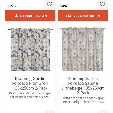
olika hem.
struktur och en stilfull känsla.
509
549
Lägg till i favoriter
Lägg t
KR
KR
LÄGG I VARUKORGEN
LÄGG I VARUKORGEN
Blommig Gardin
Blommig Gardin
Fondaco Pion Grön
Fondaco Sabine
135x250cm 2-Pack
Linnebeige 135x250cm
2-Pack
Kraftigare struktur som ger
ett vackert fall och en lyxig
Livfullt mönster som skapar
känsla. Skapar en romantisk
en naturlig och harmonisk
och livfull atmosfär i rummet.
känsla. Släpper igenom ljus
mjukt och ger en ljus,
inbjudande atmosfär.