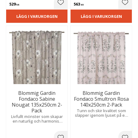
529
563
Lägg till i favoriter
Lägg t
KR
KR
LÄGG I VARUKORGEN
LÄGG I VARUKORGEN
Blommig Gardin
Blommig Gardin
Fondaco Sabine
Fondaco Smultron Rosa
Nougat 135x250cm 2-
140x250cm 2-Pack
Pack
Tunn och skir kvalitet som
släpper igenom ljuset på ett
Livfullt mönster som skapar
mjukt sätt. Ger en romantisk
en naturlig och harmonisk
och lantlig känsla i rummet.
känsla. Släpper igenom ljuset
mjukt och ger en ljus,
inbjudande atmosfär.