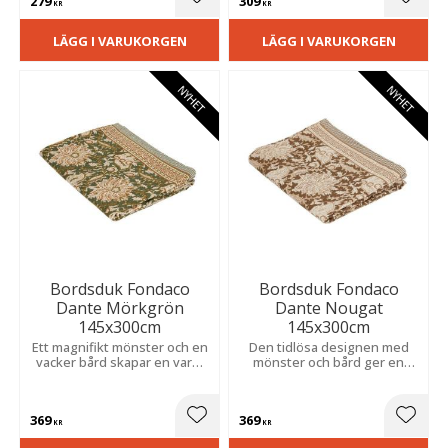
279
309
Lägg till i favoriter
Lägg t
KR
KR
LÄGG I VARUKORGEN
LÄGG I VARUKORGEN
NYHET
NYHET
Bordsduk Fondaco
Bordsduk Fondaco
Dante Mörkgrön
Dante Nougat
145x300cm
145x300cm
Ett magnifikt mönster och en
Den tidlösa designen med
vacker bård skapar en varm
mönster och bård ger en
och ombonad känsla, perfekt
ombonad känsla och passar
för både vardag och fest.
lika fint till vardagsmåltider
som festliga tillfällen.
369
369
Lägg till i favoriter
Lägg t
KR
KR