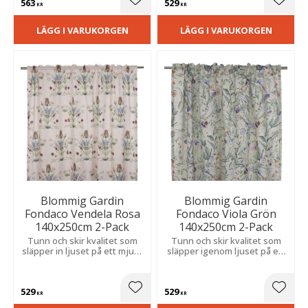
563
529
Lägg till i favoriter
Lägg t
KR
KR
LÄGG I VARUKORGEN
LÄGG I VARUKORGEN
Blommig Gardin
Blommig Gardin
Fondaco Vendela Rosa
Fondaco Viola Grön
140x250cm 2-Pack
140x250cm 2-Pack
Tunn och skir kvalitet som
Tunn och skir kvalitet som
släpper in ljuset på ett mjukt
släpper igenom ljuset på ett
sätt och skapar en romantisk
mjukt sätt. Skapar en
och luftig känsla i rummet.
romantisk och somrig känsla i
rummet.
529
529
Lägg till i favoriter
Lägg t
KR
KR