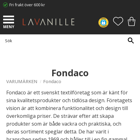
Fri frakt över 600 kr
Meny
FAVORI
KUN
Fondaco
VARUMÄRKEN
Fondaco
Fondaco är ett svenskt textilföretag som är känt för
sina kvalitetsprodukter och tidlösa design. Företagets
vision är att kombinera funktionalitet och design till
överkomliga priser. De strävar efter att skapa
produkter som är både vackra och praktiska, och
deras sortiment speglar detta. De har varit i
branschen sedan 1969 och håller till i en fin gammal