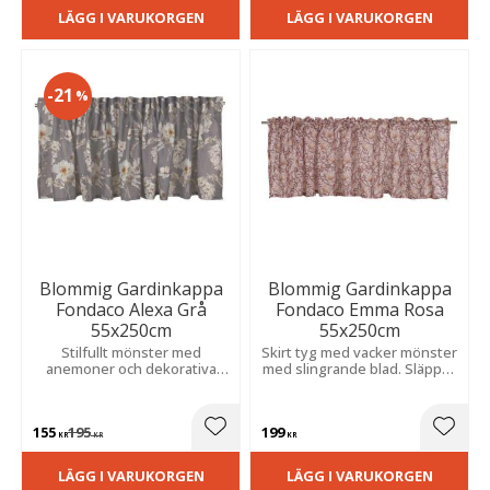
LÄGG I VARUKORGEN
LÄGG I VARUKORGEN
21
%
Blommig Gardinkappa
Blommig Gardinkappa
Fondaco Alexa Grå
Fondaco Emma Rosa
55x250cm
55x250cm
Stilfullt mönster med
Skirt tyg med vacker mönster
anemoner och dekorativa
med slingrande blad. Släpper
hortensiaklasar.
in ljus mjukt och ger en
Slubeffekten skapar vacker
romantisk, somrig känsla i
struktur och en mjuk,
rum som kök eller sovrum.
155
195
199
inbjudande känsla.
Lägg till i favoriter
Lägg t
KR
KR
KR
LÄGG I VARUKORGEN
LÄGG I VARUKORGEN