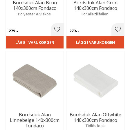
Bordsduk Alan Brun
Bordsduk Alan Grön
140x300cm Fondaco
140x300cm Fondaco
Polyester & viskos.
För alla tillfällen.
279
279
Lägg till i favoriter
Lägg t
KR
KR
LÄGG I VARUKORGEN
LÄGG I VARUKORGEN
Bordsduk Alan
Bordsduk Alan Offwhite
Linnebeige 140x300cm
140x300cm Fondaco
Fondaco
Tidlös look.