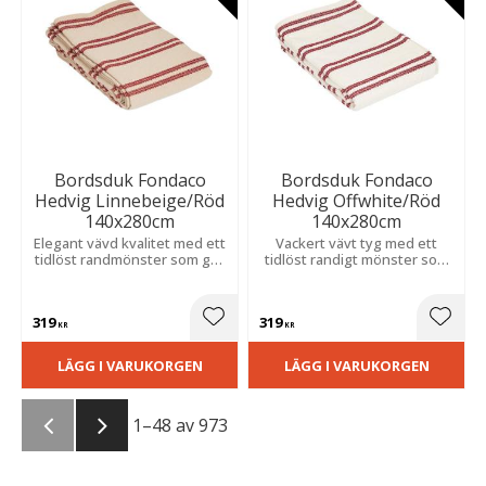
Bordsduk Fondaco
Bordsduk Fondaco
Hedvig Linnebeige/Röd
Hedvig Offwhite/Röd
140x280cm
140x280cm
Elegant vävd kvalitet med ett
Vackert vävt tyg med ett
tidlöst randmönster som ger
tidlöst randigt mönster som
ett klassiskt uttryck och
skapar ett stilrent och
passar både till vardag och
inbjudande uttryck och
fest.
passar både till vardag och
319
319
fest.
Lägg till i favoriter
Lägg t
KR
KR
LÄGG I VARUKORGEN
LÄGG I VARUKORGEN
1–
48
av
973