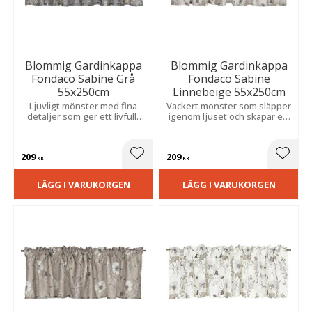
Blommig Gardinkappa
Blommig Gardinkappa
Fondaco Sabine Grå
Fondaco Sabine
55x250cm
Linnebeige 55x250cm
Ljuvligt mönster med fina
Vackert mönster som släpper
detaljer som ger ett livfullt
igenom ljuset och skapar ett
uttryck och släpper in ett
luftigt och trivsamt uttryck,
mjukt, behagligt ljus.
idealiskt i kök eller
vardagsrum.
209
209
Lägg till i favoriter
Lägg t
KR
KR
LÄGG I VARUKORGEN
LÄGG I VARUKORGEN