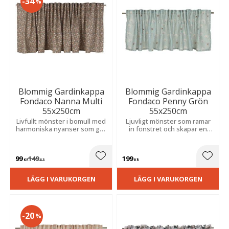
34
%
Blommig Gardinkappa
Blommig Gardinkappa
Fondaco Nanna Multi
Fondaco Penny Grön
55x250cm
55x250cm
Livfullt mönster i bomull med
Ljuvligt mönster som ramar
harmoniska nyanser som ger
in fönstret och skapar en
rummet ett personligt och
varm, trivsam känsla. Perfekt
inbjudande uttryck med
för ett ljust och ombonat
mjuk, ombonad känsla.
hem.
99
149
199
Lägg till i favoriter
Lägg t
KR
KR
KR
LÄGG I VARUKORGEN
LÄGG I VARUKORGEN
20
%