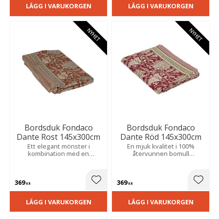
LÄGG I VARUKORGEN
LÄGG I VARUKORGEN
NYHET
NYHET
Bordsduk Fondaco
Bordsduk Fondaco
Dante Rost 145x300cm
Dante Röd 145x300cm
Ett elegant mönster i
En mjuk kvalitet i 100%
kombination med en
återvunnen bomull
dekorativ bård skapar ett
kombinerad med ett
stilfullt uttryck och en
klassiskt mönster och
inbjudande atmosfär.
dekorativ bård.
369
369
Lägg till i favoriter
Lägg t
KR
KR
LÄGG I VARUKORGEN
LÄGG I VARUKORGEN