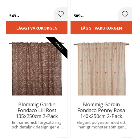
både moderna och klassiska
modernt uttryck.
hem.
Slubeffekten skapar en livfull
struktur och tillför rummet
549
509
elegans.
Lägg till i favoriter
Lägg t
KR
KR
LÄGG I VARUKORGEN
LÄGG I VARUKORGEN
NYHET
Blommig Gardin
Blommig Gardin
Fondaco Lill Rost
Fondaco Penny Rosa
135x250cm 2-Pack
140x250cm 2-Pack
En harmonisk färgsättning
Elegant polyester med ett
och detaljrik design ger en
härligt mönster som ger
varm, ombonad och elegant
rummet karaktär.
känsla som passar i många
Slubeffekten skapar en livfull