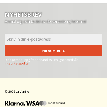
NYHETSBREV
Anmäl dig och ta del av de senaste nyheterna!
PRENUMERERA
Dina personuppgifter behandlas i enlighet med vår
integritetspolicy
.
© 2026 La Vanille