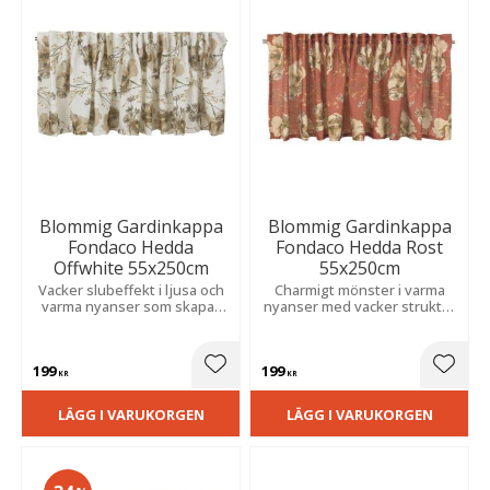
Blommig Gardinkappa
Blommig Gardinkappa
Fondaco Hedda
Fondaco Hedda Rost
Offwhite 55x250cm
55x250cm
Vacker slubeffekt i ljusa och
Charmigt mönster i varma
varma nyanser som skapar
nyanser med vacker struktur
en levande struktur och
som skapar en mysig och
bidrar till en mysig och
inbjudande känsla i hemmet.
ombonad atmosfär i rummet.
199
199
Lägg till i favoriter
Lägg t
KR
KR
LÄGG I VARUKORGEN
LÄGG I VARUKORGEN