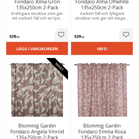
Fondaco Alma Grön
Fondaco Alma Offwhite
135x250cm 2-Pack
135x250cm 2-Pack
Kraftigare struktur som ger
Vackert fall och fylligare
ett vackert fall och en lyxig
struktur som ger ett elegant
känsla. Stort, uttrycksfullt
uttryck. Pionmönstret skapar
mönster med pioner skapar
en romantisk och livfull
en romantisk och livfull
känsla i rummet.
529
529
atmosfär.
Lägg till i favoriter
Lägg t
KR
KR
LÄGG I VARUKORGEN
INFO
NYHET
Blommig Gardin
Blommig Gardin
Fondaco Angela Vinröd
Fondaco Emma Rosa
135x250cm 2-Pack
135x250cm 2-Pack