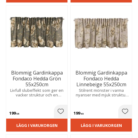
Blommig Gardinkappa
Blommig Gardinkappa
Fondaco Hedda Grön
Fondaco Hedda
55x250cm
Linnebeige 55x250cm
Livfull slubeffekt som ger en
Stilrent mönster i varma
vacker struktur och en
nyanser med mjuk struktur
ombonad, hemtrevlig känsla.
som skapar en varm och
Perfekt för att skapa en
trivsam känsla i kök eller
mysig atmosfär i kök eller
vardagsrum.
199
199
vardagsrum.
Lägg till i favoriter
Lägg t
KR
KR
LÄGG I VARUKORGEN
LÄGG I VARUKORGEN