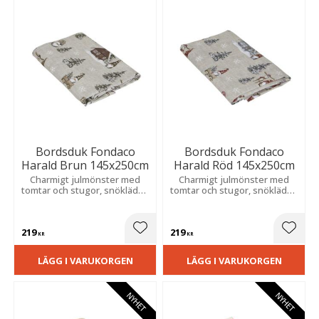
Bordsduk Fondaco
Bordsduk Fondaco
Harald Brun 145x250cm
Harald Röd 145x250cm
Charmigt julmönster med
Charmigt julmönster med
tomtar och stugor, snöklädda
tomtar och stugor, snöklädda
granar och snöfall på en ljus
granar och snöfall på en ljus
botten. Tillverkad i 100%
botten. Tillverkad i 100%
bomull för en mysig
bomull för en mysig
219
219
julkänsla.
julkänsla.
Lägg till i favoriter
Lägg t
KR
KR
LÄGG I VARUKORGEN
LÄGG I VARUKORGEN
NYHET
NYHET