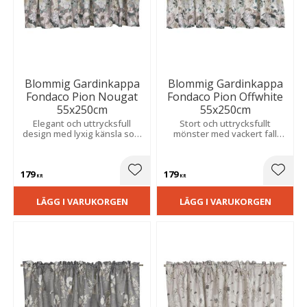
Blommig Gardinkappa
Blommig Gardinkappa
Fondaco Pion Nougat
Fondaco Pion Offwhite
55x250cm
55x250cm
Elegant och uttrycksfull
Stort och uttrycksfullt
design med lyxig känsla som
mönster med vackert fall
skapar en romantisk och
som skapar en romantisk och
livfull atmosfär.
livfull atmosfär i rummet.
179
179
Lägg till i favoriter
Lägg t
KR
KR
LÄGG I VARUKORGEN
LÄGG I VARUKORGEN