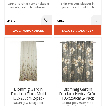
Varma, jordnära toner skapar
Skirt tyg som släpper in
en elegant och ombonad
ljuset på ett mjukt och
känsla som ger rummet ett
behagligt sätt. Skapar en lätt,
harmoniskt och inbjudande
luftig och romantisk känsla i
uttryck.
både sovrum och
439
549
vardagsrum.
Lägg till i favoriter
Lägg t
KR
KR
LÄGG I VARUKORGEN
LÄGG I VARUKORGEN
Blommig Gardin
Blommig Gardin
Fondaco Flora Multi
Fondaco Hedda Grön
135x250cm 2-pack
135x250cm 2-Pack
Naturligt & luftigt fall.
Stilfull polyester med