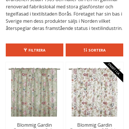
renoverad fabrikslokal med stora glasfönster och
tegelfasad i textilstaden Borås. Företaget har sin bas i
Sverige men dess produkter säljs i Norden vilket
återspeglar deras framstående status i textilindustrin.
FILTRERA
SORTERA
S
N
A
R
T
I
L
A
E
G
R
Blommig Gardin
Blommig Gardin