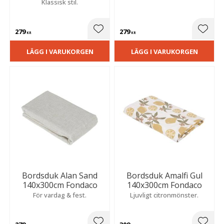
Klassisk stil.
279
279
Lägg till i favoriter
Lägg t
KR
KR
LÄGG I VARUKORGEN
LÄGG I VARUKORGEN
Bordsduk Alan Sand
Bordsduk Amalfi Gul
140x300cm Fondaco
140x300cm Fondaco
För vardag & fest.
Ljuvligt citronmönster.