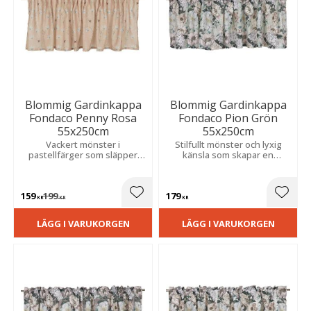
Blommig Gardinkappa
Blommig Gardinkappa
Fondaco Penny Rosa
Fondaco Pion Grön
55x250cm
55x250cm
Vackert mönster i
Stilfullt mönster och lyxig
pastellfärger som släpper
känsla som skapar en
igenom ljuset och skapar en
romantisk och livfull atmosfär
mjuk, luftig känsla i rummet.
i hemmet.
Perfekt för kök och
159
199
179
vardagsrum.
Lägg till i favoriter
Lägg t
KR
KR
KR
LÄGG I VARUKORGEN
LÄGG I VARUKORGEN