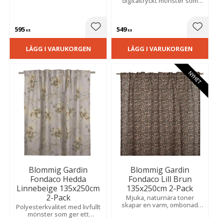
digitaltryckt mönster som
ger ett levande och
uttrycksfullt intryck.
Slubeffekt skapar en unik
595
549
struktur och ett vackert fall.
Lägg till i favoriter
Lägg t
KR
KR
LÄGG I VARUKORGEN
LÄGG I VARUKORGEN
NYHET
Blommig Gardin
Blommig Gardin
Fondaco Hedda
Fondaco Lill Brun
Linnebeige 135x250cm
135x250cm 2-Pack
2-Pack
Mjuka, naturnära toner
skapar en varm, ombonad
Polyesterkvalitet med livfullt
och tidlös känsla som passar
mönster som ger ett