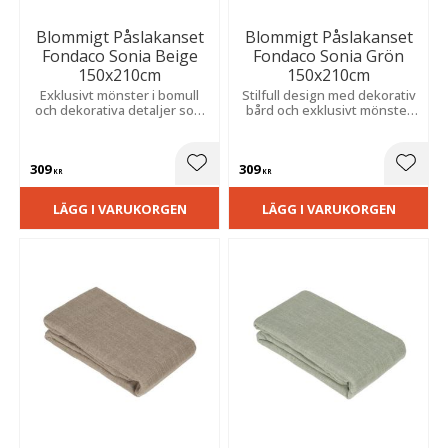
Blommigt Påslakanset
Blommigt Påslakanset
Fondaco Sonia Beige
Fondaco Sonia Grön
150x210cm
150x210cm
Exklusivt mönster i bomull
Stilfull design med dekorativ
och dekorativa detaljer som
bård och exklusivt mönster
skapar en elegant och lyxig
som ger sovrummet ett
känsla i sovrummet.
elegant uttryck.
309
309
Lägg till i favoriter
Lägg t
KR
KR
LÄGG I VARUKORGEN
LÄGG I VARUKORGEN