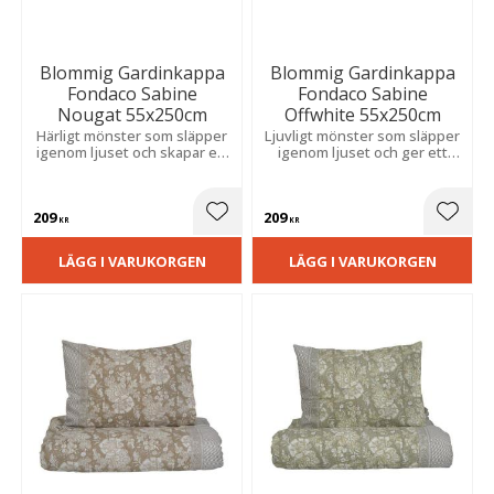
Blommig Gardinkappa
Blommig Gardinkappa
Fondaco Sabine
Fondaco Sabine
Nougat 55x250cm
Offwhite 55x250cm
Härligt mönster som släpper
Ljuvligt mönster som släpper
igenom ljuset och skapar ett
igenom ljuset och ger ett
luftigt och trivsamt uttryck,
luftigt, trivsamt uttryck samt
ett perfekt val för kök och
en mjuk och inbjudande
vardagsrum.
känsla i hemmet.
209
209
Lägg till i favoriter
Lägg t
KR
KR
LÄGG I VARUKORGEN
LÄGG I VARUKORGEN