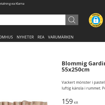
talning via Klarna
OMHUS
NYHETER
REA
VARUMÄRKEN
Blommig Gardi
55x250cm
Vackert mönster i pastel
luftig känsla i rummet. 
Nedsatt pris:
159
KR