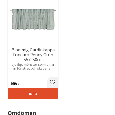
Blommig Gardinkappa
Fondaco Penny Grön
55x250cm
Ljuvligt mönster som ramar
in fönstret och skapar en
varm, trivsam känsla. Perfekt
för ett ljust och ombonat
hem.
199
Lägg till i favoriter
KR
INFO
Omdömen