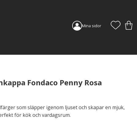
FAVORI
KUN
Mina sidor
nkappa Fondaco Penny Rosa
lfärger som släpper igenom ljuset och skapar en mjuk,
Perfekt för kök och vardagsrum.