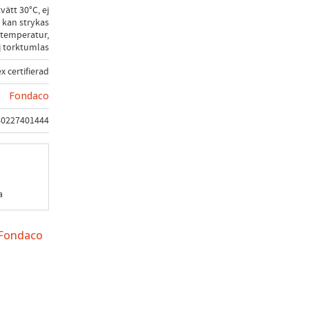
vätt 30°C, ej
 kan strykas
temperatur,
j torktumlas
x certifierad
Fondaco
40227401444
a
 Fondaco