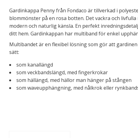
Gardinkappa Penny från Fondaco är tillverkad i polyester
blommönster på en rosa botten. Det vackra och livfull
modern och naturlig känsla. En perfekt inredningsdetalj
ditt hem. Gardinkappan har multiband för enkel upphän
Multibandet är en flexibel lösning som gör att gardine
sätt:
som kanallängd
som veckbandslängd, med fingerkrokar
som hällängd, med hällor man hänger på stången
som waveupphängning, med nålkrok eller rynkband