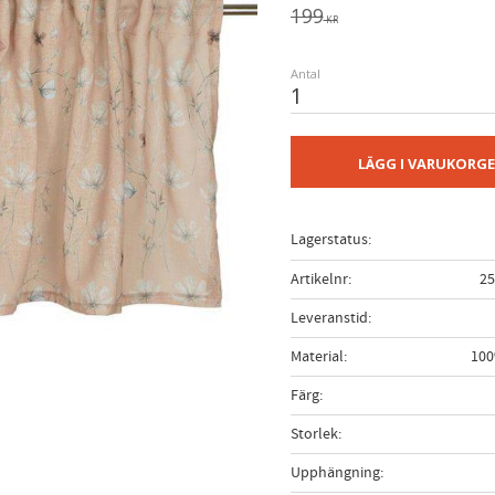
Ordinarie pris:
199
KR
Antal
LÄGG I VARUKORG
Lagerstatus
Artikelnr
25
Leveranstid
Material
100
Färg
Storlek
Upphängning