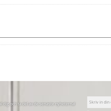
 dig och ta del av de senaste nyheterna!