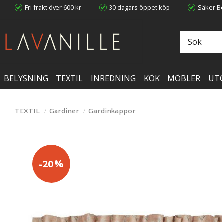
Fri frakt över 600 kr
30 dagars öppet köp
Säker Be
BELYSNING
TEXTIL
INREDNING
KÖK
MÖBLER
UT
TEXTIL
Gardiner
Gardinkappor
%
20