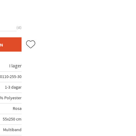
st
Lägg till i favoriter
EN
I lager
0110-255-30
1-3 dagar
% Polyester
Rosa
55x250 cm
Multiband