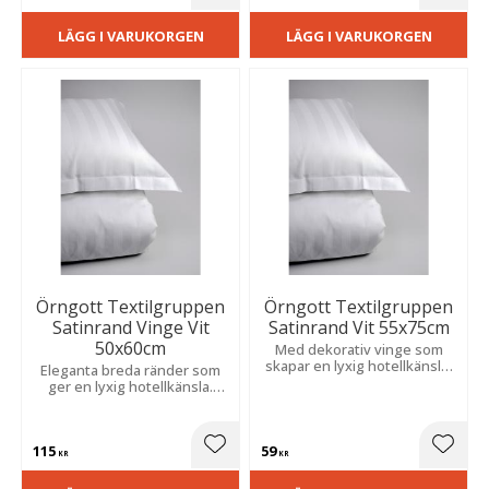
LÄGG I VARUKORGEN
LÄGG I VARUKORGEN
Örngott Textilgruppen
Örngott Textilgruppen
Satinrand Vinge Vit
Satinrand Vit 55x75cm
50x60cm
Med dekorativ vinge som
skapar en lyxig hotellkänsla.
Eleganta breda ränder som
Slitstark bomulls- och
ger en lyxig hotellkänsla.
polyesterblandning för hög
Tillverkat i en slitstark
komfort och lång hållbarhet.
bomulls- och
polyesterblandning med 182
115
59
TC.
Lägg till i favoriter
Lägg t
KR
KR