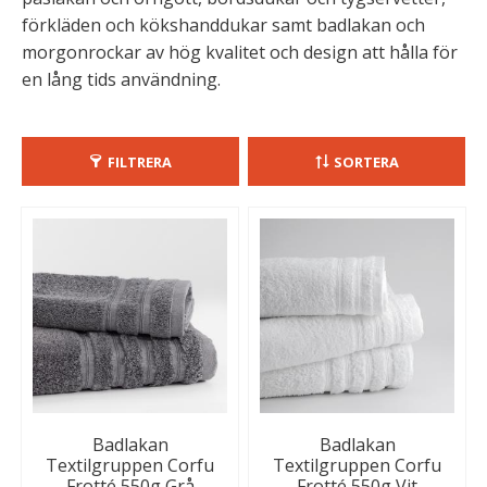
förkläden och kökshanddukar samt badlakan och
morgonrockar av hög kvalitet och design att hålla för
en lång tids användning.
FILTRERA
SORTERA
Badlakan
Badlakan
Textilgruppen Corfu
Textilgruppen Corfu
Frotté 550g Grå
Frotté 550g Vit