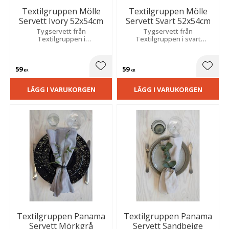
Textilgruppen Mölle
Textilgruppen Mölle
Servett Ivory 52x54cm
Servett Svart 52x54cm
Tygservett från
Tygservett från
Textilgruppen i
Textilgruppen i svart
bomullskvalitet som skapar
bomullskvalitet som skapar
en vacker och modern
en vacker och modern
dukning. Storlek: 52x54 cm.
dukning. Storlek: 52x54 cm.
59
59
Lägg till i favoriter
Lägg t
KR
KR
LÄGG I VARUKORGEN
LÄGG I VARUKORGEN
Textilgruppen Panama
Textilgruppen Panama
Servett Mörkgrå
Servett Sandbeige