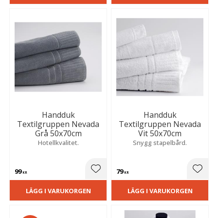
Handduk
Handduk
Textilgruppen Nevada
Textilgruppen Nevada
Grå 50x70cm
Vit 50x70cm
Hotellkvalitet.
Snygg stapelbård.
99
79
Lägg till i favoriter
Lägg t
KR
KR
LÄGG I VARUKORGEN
LÄGG I VARUKORGEN