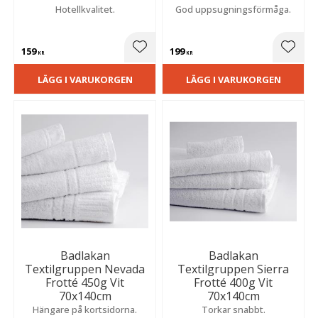
Hotellkvalitet.
God uppsugningsförmåga.
159
199
Lägg till i favoriter
Lägg t
KR
KR
LÄGG I VARUKORGEN
LÄGG I VARUKORGEN
Badlakan
Badlakan
Textilgruppen Nevada
Textilgruppen Sierra
Frotté 450g Vit
Frotté 400g Vit
70x140cm
70x140cm
Hängare på kortsidorna.
Torkar snabbt.