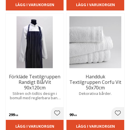
LÄGG I VARUKORGEN
LÄGG I VARUKORGEN
Förkläde Textilgruppen
Handduk
Randigt Blå/Vit
Textilgruppen Corfu Vit
90x120cm
50x70cm
Stilren och tidlös design i
Dekorativa bårder.
bomull med reglerbara band
för bekväm passform och
praktisk användning i köket.
299
99
Lägg till i favoriter
Lägg t
KR
KR
LÄGG I VARUKORGEN
LÄGG I VARUKORGEN