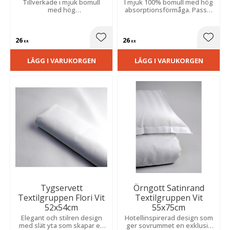
Tillverkade i mjuk bomull
I mjuk 100% bomull med hög
med hög
absorptionsförmåga. Passar
absorptionsförmåga. Lika
utmärkt för hotell, spa och
praktiska i badrummet och på
restaurang, och är lika
resan som ett utmärkt val för
praktisk hemma i badrummet
26
26
hotell, spa och restaurang.
som på resan.
Lägg till i favoriter
Lägg t
KR
KR
LÄGG I VARUKORGEN
LÄGG I VARUKORGEN
Tygservett
Örngott Satinrand
Textilgruppen Flori Vit
Textilgruppen Vit
52x54cm
55x75cm
Elegant och stilren design
Hotellinspirerad design som
med slät yta som skapar en
ger sovrummet en exklusiv