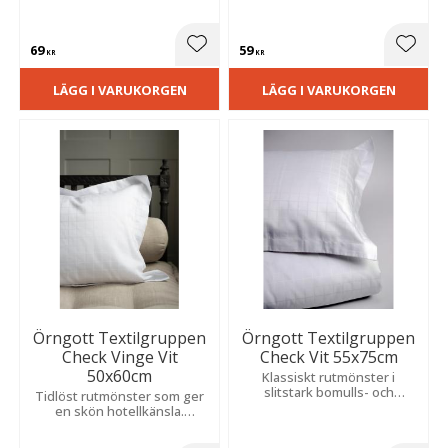
tidlös känsla. Perfekt för
känsla. Lättskött kvalitet med
både vardag och fest och
lång hållbarhet.
passar alla typer av
69
59
dukningar.
Lägg till i favoriter
Lägg t
KR
KR
LÄGG I VARUKORGEN
LÄGG I VARUKORGEN
Örngott Textilgruppen
Örngott Textilgruppen
Check Vinge Vit
Check Vit 55x75cm
50x60cm
Klassiskt rutmönster i
slitstark bomulls- och
Tidlöst rutmönster som ger
polyesterblandning.
en skön hotellkänsla.
Lättskött kvalitet med hög
Tillverkat i slitstark bomulls-
komfort som torkar snabbt
och polyesterblandning med