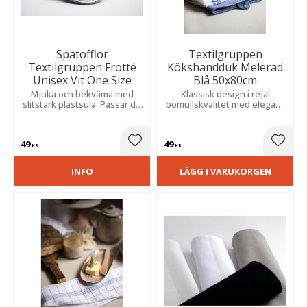
Spatofflor
Textilgruppen
Textilgruppen Frotté
Kökshandduk Melerad
Unisex Vit One Size
Blå 50x80cm
Mjuka och bekväma med
Klassisk design i rejäl
slitstark plastsula. Passar de
bomullskvalitet med elegant
flesta och är perfekta för
fiskbensstruktur som ger ett
spa, hotell, omklädningsrum
tidlöst och stilrent intryck.
och hemmabruk.
49
49
Lägg till i favoriter
Lägg t
KR
KR
INFO
LÄGG I VARUKORGEN