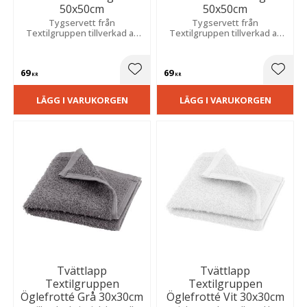
50x50cm
50x50cm
Tygservett från
Tygservett från
Textilgruppen tillverkad av
Textilgruppen tillverkad av
100% bomull och har en slät,
100% bomull och har en slät,
enfärgad design i en fin
enfärgad design i en varm
mörkgrå nyans.
sandbeige nyans.
69
69
Lägg till i favoriter
Lägg t
KR
KR
LÄGG I VARUKORGEN
LÄGG I VARUKORGEN
Tvättlapp
Tvättlapp
Textilgruppen
Textilgruppen
Öglefrotté Grå 30x30cm
Öglefrotté Vit 30x30cm