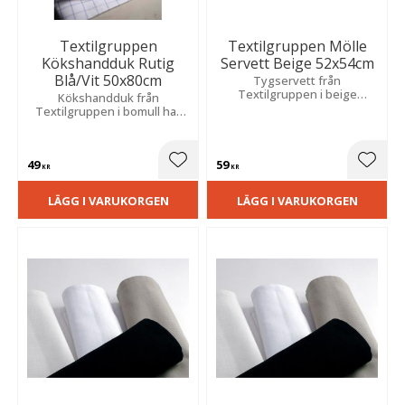
Textilgruppen
Textilgruppen Mölle
Kökshandduk Rutig
Servett Beige 52x54cm
Blå/Vit 50x80cm
Tygservett från
Textilgruppen i beige
Kökshandduk från
bomullskvalitet som skapar
Textilgruppen i bomull har
en vacker och modern
ett klassiskt blått och vitt
dukning. Storlek: 52x54 cm.
rutmönster som ger en tidlös
och fräsch känsla till ditt kök.
49
59
Lägg till i favoriter
Lägg t
KR
KR
LÄGG I VARUKORGEN
LÄGG I VARUKORGEN