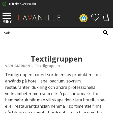
Fri frakt över 600 kr
Meny
FAVORI
KUN
Textilgruppen
VARUMÄRKEN
Textilgruppen
Textilgruppen har ett sortiment av produkter som
används på hotell, spa, badrum, sovrum,
restauranter, dukning och andra professionella
verksamheter men som också passar utmärkt för
hemmabruk när man vill skapa den rätta hotell-, spa-
eller restaurantkänslan hemma. I sortimentet finns
påslakan och örngott, bordsdukar och tygservetter,