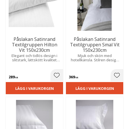
Påslakan Satinrand
Påslakan Satinrand
Textilgruppen Hilton
Textilgruppen Smal Vit
Vit 150x230cm
150x230cm
Elegant och tidlös design i
Mjuk och skön med
slitstark, lättskött kvalitet
hotellkänsla. Stilren design
som ger sovrummet en
och lättskött kvalitet som ger
exklusiv känsla och en stilren
sovrummet ett elegant
bäddning.
uttryck.
289
369
Lägg till i favoriter
Lägg t
KR
KR
LÄGG I VARUKORGEN
LÄGG I VARUKORGEN