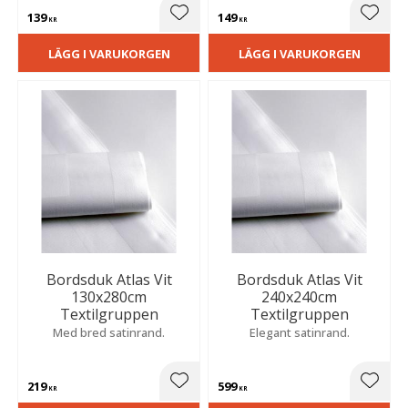
139
149
Lägg till i favoriter
Lägg t
KR
KR
LÄGG I VARUKORGEN
LÄGG I VARUKORGEN
Bordsduk Atlas Vit
Bordsduk Atlas Vit
130x280cm
240x240cm
Textilgruppen
Textilgruppen
Med bred satinrand.
Elegant satinrand.
219
599
Lägg till i favoriter
Lägg t
KR
KR