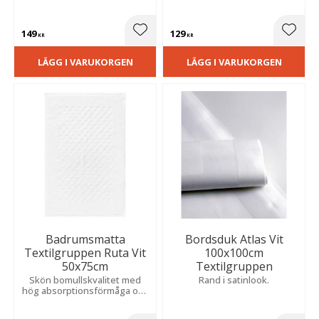
149
129
Lägg till i favoriter
Lägg t
KR
KR
LÄGG I VARUKORGEN
LÄGG I VARUKORGEN
Badrumsmatta
Bordsduk Atlas Vit
Textilgruppen Ruta Vit
100x100cm
50x75cm
Textilgruppen
Skön bomullskvalitet med
Rand i satinlook.
hög absorptionsförmåga och
en tidlös design som passar
många inredningsstilar.