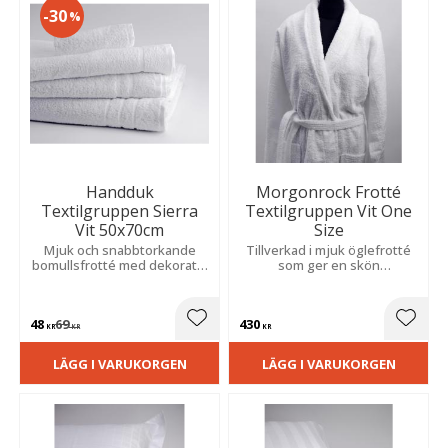
30
%
Handduk
Morgonrock Frotté
Textilgruppen Sierra
Textilgruppen Vit One
Vit 50x70cm
Size
Mjuk och snabbtorkande
Tillverkad i mjuk öglefrotté
bomullsfrotté med dekorativ
som ger en skön
bård som ger ett elegant och
hotellkänsla. Perfekt för
stilrent intryck.
avkoppling hemma eller på
spa.
48
69
430
Lägg till i favoriter
Lägg t
KR
KR
KR
LÄGG I VARUKORGEN
LÄGG I VARUKORGEN