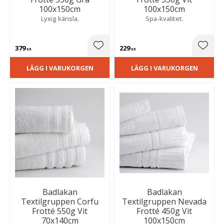
100x150cm
100x150cm
Lyxig känsla.
Spa-kvalitet.
379
229
Lägg till i favoriter
Lägg t
KR
KR
LÄGG I VARUKORGEN
LÄGG I VARUKORGEN
Badlakan
Badlakan
Textilgruppen Corfu
Textilgruppen Nevada
Frotté 550g Vit
Frotté 450g Vit
70x140cm
100x150cm