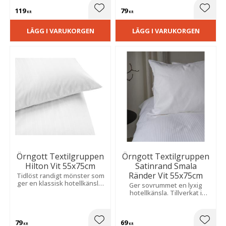
och håller sig fin länge.
praktisk ficköppning.
119
79
Lägg till i favoriter
Lägg t
KR
KR
LÄGG I VARUKORGEN
LÄGG I VARUKORGEN
Örngott Textilgruppen
Örngott Textilgruppen
Hilton Vit 55x75cm
Satinrand Smala
Ränder Vit 55x75cm
Tidlöst randigt mönster som
ger en klassisk hotellkänsla.
Ger sovrummet en lyxig
Tillverkat i en slitstark
hotellkänsla. Tillverkat i
bomulls- och
slitstark polyester- och
polyesterblandning.
bomullssatin med en mjuk
och behaglig känsla.
79
69
Lägg till i favoriter
Lägg t
KR
KR