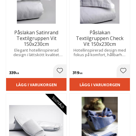
Påslakan Satinrand
Påslakan
Textilgruppen Vit
Textilgruppen Check
150x230cm
Vit 150x230cm
Elegant hotellinspirerad
Hotellinspirerad design med
design i lättskött kvalitet
fokus på komfort, hållbarhet
som ger sovrummet ett
och en stilren bäddning som
stilrent, välbäddat och
håller över tid.
exklusivt uttryck.
339
319
Lägg till i favoriter
Lägg t
KR
KR
LÄGG I VARUKORGEN
LÄGG I VARUKORGEN
SLUTSÅLD