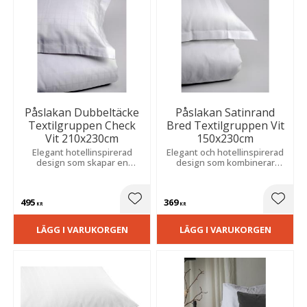
Påslakan Dubbeltäcke
Påslakan Satinrand
Textilgruppen Check
Bred Textilgruppen Vit
Vit 210x230cm
150x230cm
Elegant hotellinspirerad
Elegant och hotellinspirerad
design som skapar en
design som kombinerar
harmonisk och exklusiv
komfort, funktion och ett
känsla i sovrummet,
stilfullt uttryck.
samtidigt som materialet är
495
369
lätt att sköta.
Lägg till i favoriter
Lägg t
KR
KR
LÄGG I VARUKORGEN
LÄGG I VARUKORGEN