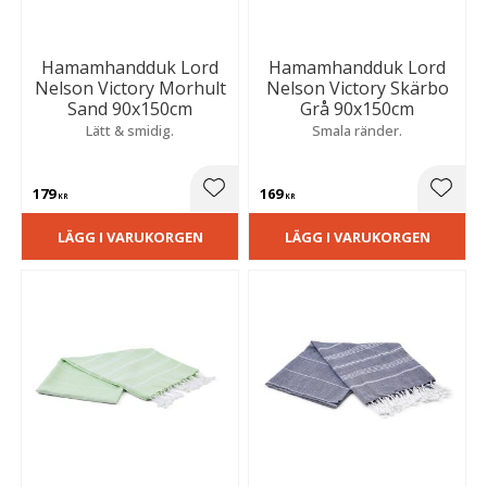
Hamamhandduk Lord
Hamamhandduk Lord
Nelson Victory Morhult
Nelson Victory Skärbo
Sand 90x150cm
Grå 90x150cm
Lätt & smidig.
Smala ränder.
179
169
Lägg till i favoriter
Lägg t
KR
KR
LÄGG I VARUKORGEN
LÄGG I VARUKORGEN