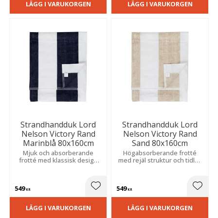
LÄGG I VARUKORGEN
LÄGG I VARUKORGEN
Strandhandduk Lord
Strandhandduk Lord
Nelson Victory Rand
Nelson Victory Rand
Marinblå 80x160cm
Sand 80x160cm
Mjuk och absorberande
Högabsorberande frotté
frotté med klassisk design
med rejäl struktur och tidlös
som ger en bekväm och lyxig
design. Den mjuka kvaliteten
känsla vid vattnet.
ger en lyxig känsla och
passar perfekt för dagar vid
549
549
vattnet.
Lägg till i favoriter
Lägg t
KR
KR
LÄGG I VARUKORGEN
LÄGG I VARUKORGEN