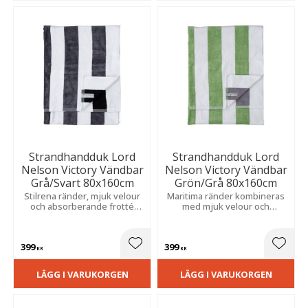
Strandhandduk Lord
Strandhandduk Lord
Nelson Victory Vändbar
Nelson Victory Vändbar
Grå/Svart 80x160cm
Grön/Grå 80x160cm
Stilrena ränder, mjuk velour
Maritima ränder kombineras
och absorberande frotté
med mjuk velour och
skapar en bekväm känsla och
absorberande frotté för en
ett elegant, maritimt uttryck.
skön känsla och hög komfort
efter varje bad.
399
399
Lägg till i favoriter
Lägg t
KR
KR
LÄGG I VARUKORGEN
LÄGG I VARUKORGEN