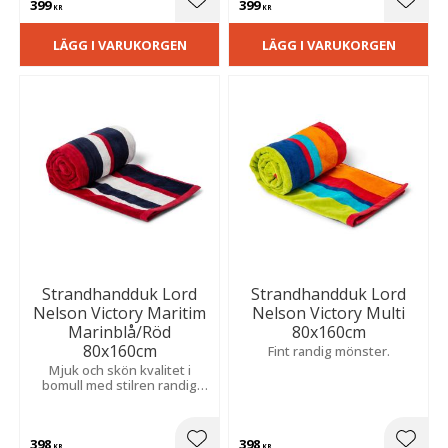
399
399
Lägg till i favoriter
Lägg t
KR
KR
LÄGG I VARUKORGEN
LÄGG I VARUKORGEN
Strandhandduk Lord
Strandhandduk Lord
Nelson Victory Maritim
Nelson Victory Multi
Marinblå/Röd
80x160cm
80x160cm
Fint randig mönster.
Mjuk och skön kvalitet i
bomull med stilren randig
design och härlig
sommarkänsla.
398
398
KR
KR