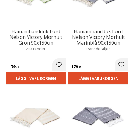
Hamamhandduk Lord
Hamamhandduk Lord
Nelson Victory Morhult
Nelson Victory Morhult
Grön 90x150cm
Marinblå 90x150cm
Vita ränder.
Fransdetaljer.
179
179
Lägg till i favoriter
Lägg t
KR
KR
LÄGG I VARUKORGEN
LÄGG I VARUKORGEN