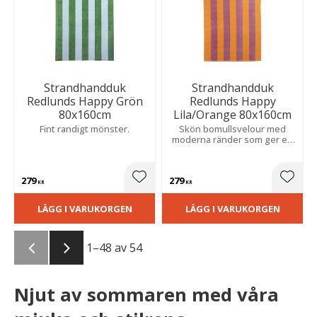
Strandhandduk
Strandhandduk
Redlunds Happy Grön
Redlunds Happy
80x160cm
Lila/Orange 80x160cm
Fint randigt mönster.
Skön bomullsvelour med
moderna ränder som ger en
stilfull känsla vid vattnet.
279
279
Lägg till i favoriter
Lägg t
KR
KR
LÄGG I VARUKORGEN
LÄGG I VARUKORGEN
1–
48
av
54
Njut av sommaren med våra