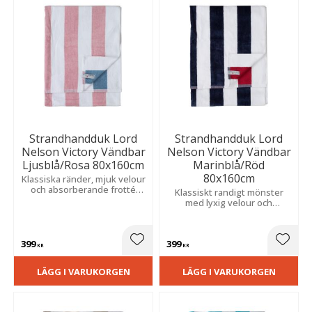
Strandhandduk Lord
Strandhandduk Lord
Nelson Victory Vändbar
Nelson Victory Vändbar
Ljusblå/Rosa 80x160cm
Marinblå/Röd
80x160cm
Klassiska ränder, mjuk velour
och absorberande frotté
Klassiskt randigt mönster
skapar en behaglig känsla
med lyxig velour och
och ett elegant maritimt
absorberande frotté som ger
uttryck.
en mjuk och behaglig känsla
efter badet.
399
399
Lägg till i favoriter
Lägg t
KR
KR
LÄGG I VARUKORGEN
LÄGG I VARUKORGEN