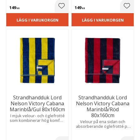
149
149
Lägg till i favoriter
Lägg t
KR
KR
LÄGG I VARUKORGEN
LÄGG I VARUKORGEN
Strandhandduk Lord
Strandhandduk Lord
Nelson Victory Cabana
Nelson Victory Cabana
Marinblå/Gul 80x160cm
Marinblå/Röd
80x160cm
I mjuk velour- och öglefrotté
som kombinerar hög komfort
Velour på ena sidan och
med snabb torktid. Perfekt
absorberande öglefrotté på
för avkopplande stunder.
den andra ger en mjuk
känsla, hög komfort och