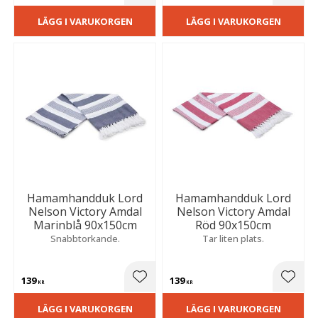
LÄGG I VARUKORGEN
LÄGG I VARUKORGEN
Hamamhandduk Lord
Hamamhandduk Lord
Nelson Victory Amdal
Nelson Victory Amdal
Marinblå 90x150cm
Röd 90x150cm
Snabbtorkande.
Tar liten plats.
139
139
Lägg till i favoriter
Lägg t
KR
KR
LÄGG I VARUKORGEN
LÄGG I VARUKORGEN