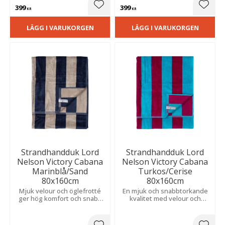
snabb torktid.
399
399
Lägg till i favoriter
Lägg t
KR
KR
LÄGG I VARUKORGEN
LÄGG I VARUKORGEN
Strandhandduk Lord
Strandhandduk Lord
Nelson Victory Cabana
Nelson Victory Cabana
Marinblå/Sand
Turkos/Cerise
80x160cm
80x160cm
Mjuk velour och öglefrotté
En mjuk och snabbtorkande
ger hög komfort och snabb
kvalitet med velour och
torktid. Den randiga
öglefrotté som kombinerar
designen passar perfekt vid
komfort, funktion och tidlös
poolen eller hemma.
design.