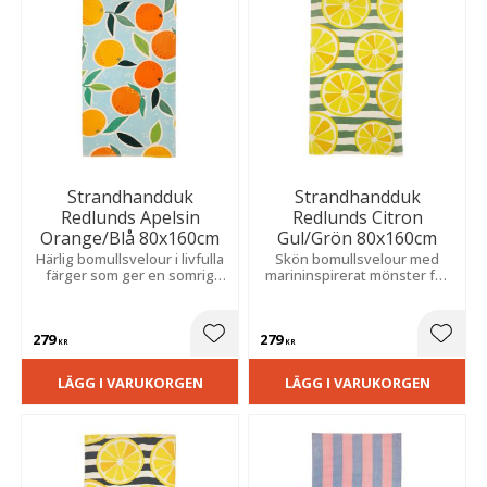
Strandhandduk
Strandhandduk
Redlunds Apelsin
Redlunds Citron
Orange/Blå 80x160cm
Gul/Grön 80x160cm
Härlig bomullsvelour i livfulla
Skön bomullsvelour med
färger som ger en somrig
marininspirerat mönster för
känsla under alla badäventyr.
härliga dagar i solen.
279
279
Lägg till i favoriter
Lägg t
KR
KR
LÄGG I VARUKORGEN
LÄGG I VARUKORGEN