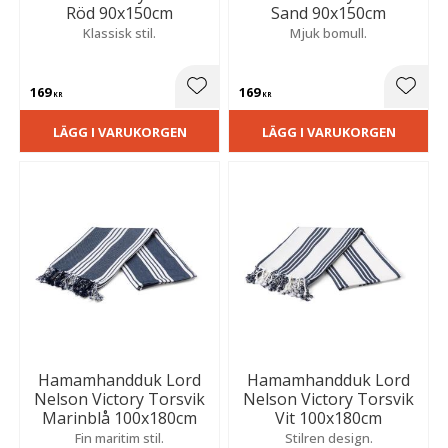
Röd 90x150cm
Sand 90x150cm
Klassisk stil.
Mjuk bomull.
169
169
Lägg till i favoriter
Lägg t
KR
KR
LÄGG I VARUKORGEN
LÄGG I VARUKORGEN
Hamamhandduk Lord
Hamamhandduk Lord
Nelson Victory Torsvik
Nelson Victory Torsvik
Marinblå 100x180cm
Vit 100x180cm
Fin maritim stil.
Stilren design.