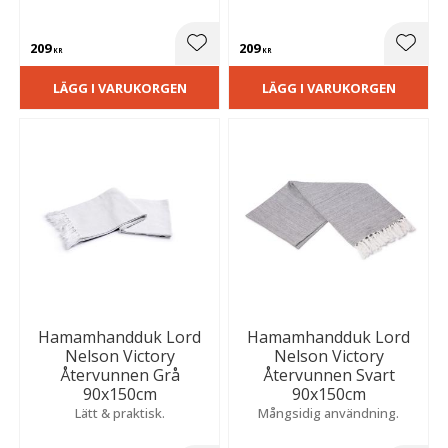
209
209
Lägg till i favoriter
Lägg t
KR
KR
LÄGG I VARUKORGEN
LÄGG I VARUKORGEN
Hamamhandduk Lord
Hamamhandduk Lord
Nelson Victory
Nelson Victory
Återvunnen Grå
Återvunnen Svart
90x150cm
90x150cm
Lätt & praktisk.
Mångsidig användning.