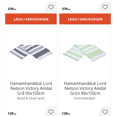
379
379
Lägg till i favoriter
Lägg t
KR
KR
LÄGG I VARUKORGEN
LÄGG I VARUKORGEN
Hamamhandduk Lord
Hamamhandduk Lord
Nelson Victory Amdal
Nelson Victory Amdal
Grå 90x150cm
Grön 90x150cm
Bred & smal rand.
Fransdetaljer.
139
139
Lägg till i favoriter
Lägg t
KR
KR