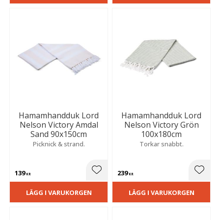
Hamamhandduk Lord
Hamamhandduk Lord
Nelson Victory Amdal
Nelson Victory Grön
Sand 90x150cm
100x180cm
Picknick & strand.
Torkar snabbt.
139
239
Lägg till i favoriter
Lägg t
KR
KR
LÄGG I VARUKORGEN
LÄGG I VARUKORGEN