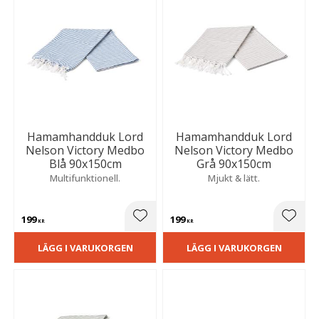
Hamamhandduk Lord
Hamamhandduk Lord
Nelson Victory Medbo
Nelson Victory Medbo
Blå 90x150cm
Grå 90x150cm
Multifunktionell.
Mjukt & lätt.
199
199
Lägg till i favoriter
Lägg t
KR
KR
LÄGG I VARUKORGEN
LÄGG I VARUKORGEN