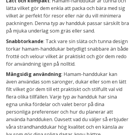
Lätt och kompakt
: Hamam-handdukar är tunna och
lätta vilket gör dem enkla att packa och bära med sig
vilket är perfekt för resor eller när du vill minimera
packningen. Denna typ av handduk passar särskilt bra
på mjuka underlag som gräs eller sand.
Snabbtorkande
: Tack vare sin släta och tunna design
torkar hamam-handdukar betydligt snabbare än både
frotté och velour vilket är praktiskt och gör dem redo
för användning igen på nolltid.
Mångsidig användning
: Hamam-handdukar kan
även användas som saronger, dukar eller som en lätt
filt vilket gör dem till ett praktiskt och stilfullt val vid
flera olika tillfällen. Varje typ av handduk har sina
egna unika fördelar och valet beror på dina
personliga preferenser och hur du planerar att
använda handduken. Oavsett vad du väljer så erbjuder
våra strandhanddukar hög kvalitet och en känsla av
lyx som gör dina soliga dagar ännu bättre