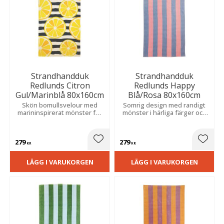
Strandhandduk
Strandhandduk
Redlunds Citron
Redlunds Happy
Gul/Marinblå 80x160cm
Blå/Rosa 80x160cm
Skön bomullsvelour med
Somrig design med randigt
marininspirerat mönster för
mönster i härliga färger och
härliga dagar i solen.
mjuk bomullsvelour.
279
279
Lägg till i favoriter
Lägg t
KR
KR
LÄGG I VARUKORGEN
LÄGG I VARUKORGEN