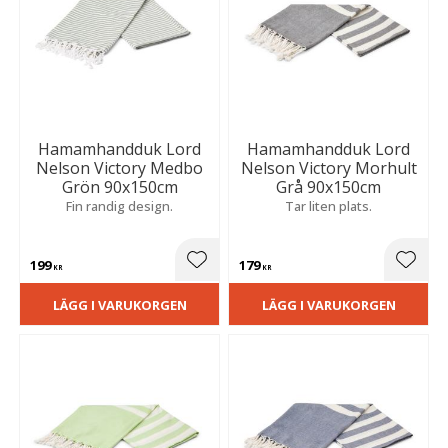
Hamamhandduk Lord
Hamamhandduk Lord
Nelson Victory Medbo
Nelson Victory Morhult
Grön 90x150cm
Grå 90x150cm
Fin randig design.
Tar liten plats.
199
179
Lägg till i favoriter
Lägg t
KR
KR
LÄGG I VARUKORGEN
LÄGG I VARUKORGEN