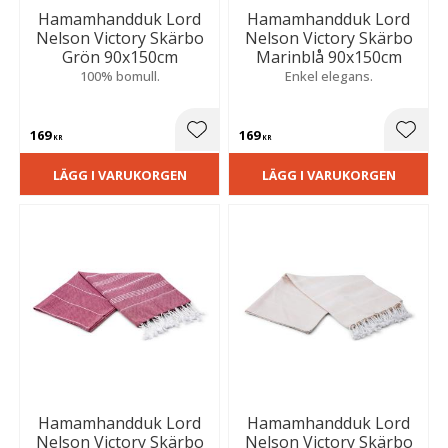
Hamamhandduk Lord
Hamamhandduk Lord
Nelson Victory Skärbo
Nelson Victory Skärbo
Grön 90x150cm
Marinblå 90x150cm
100% bomull.
Enkel elegans.
169
169
Lägg till i favoriter
Lägg t
KR
KR
LÄGG I VARUKORGEN
LÄGG I VARUKORGEN
Hamamhandduk Lord
Hamamhandduk Lord
Nelson Victory Skärbo
Nelson Victory Skärbo