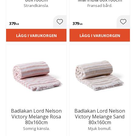
Strandkänsla.
Fransad bård.
379
379
Lägg till i favoriter
Lägg t
KR
KR
LÄGG I VARUKORGEN
LÄGG I VARUKORGEN
Badlakan Lord Nelson
Badlakan Lord Nelson
Victory Melange Rosa
Victory Melange Sand
80x160cm
80x160cm
Somrig känsla.
Mjuk bomull.