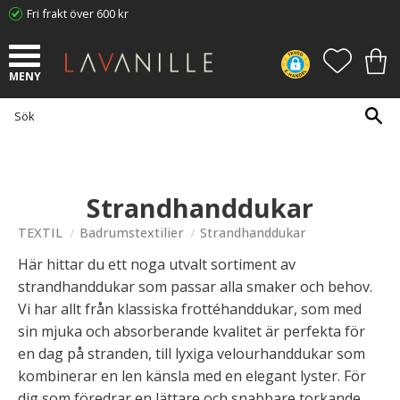
Fri frakt över 600 kr
Meny
FAVORI
KUN
Strandhanddukar
TEXTIL
Badrumstextilier
Strandhanddukar
Här hittar du ett noga utvalt sortiment av
strandhanddukar som passar alla smaker och behov.
Vi har allt från klassiska frottéhanddukar, som med
sin mjuka och absorberande kvalitet är perfekta för
en dag på stranden, till lyxiga velourhanddukar som
kombinerar en len känsla med en elegant lyster. För
dig som föredrar en lättare och snabbare torkande