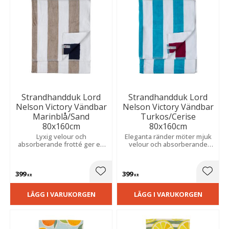
Strandhandduk Lord
Strandhandduk Lord
Nelson Victory Vändbar
Nelson Victory Vändbar
Marinblå/Sand
Turkos/Cerise
80x160cm
80x160cm
Lyxig velour och
Eleganta ränder möter mjuk
absorberande frotté ger en
velour och absorberande
mjuk och behaglig känsla,
frotté för en bekväm känsla
medan de stilrena ränderna
och ett stilrent maritimt
skapar en tidlös look.
uttryck.
399
399
Lägg till i favoriter
Lägg t
KR
KR
LÄGG I VARUKORGEN
LÄGG I VARUKORGEN