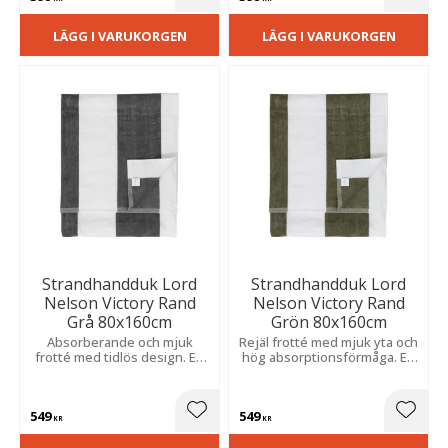
Lägg till i favoriter
Lägg t
LÄGG I VARUKORGEN
LÄGG I VARUKORGEN
Strandhandduk Lord
Strandhandduk Lord
Nelson Victory Rand
Nelson Victory Rand
Grå 80x160cm
Grön 80x160cm
Absorberande och mjuk
Rejäl frotté med mjuk yta och
frotté med tidlös design. En
hög absorptionsförmåga. En
perfekt följeslagare för
stilren följeslagare för
dagar vid vattnet.
sommarens bad.
549
549
Lägg till i favoriter
Lägg t
KR
KR