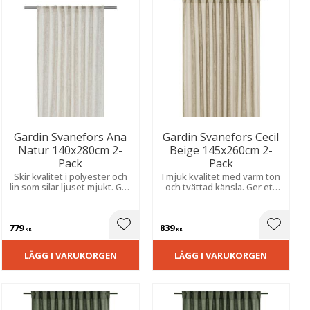
Gardin Svanefors Ana
Gardin Svanefors Cecil
Natur 140x280cm 2-
Beige 145x260cm 2-
Pack
Pack
Skir kvalitet i polyester och
I mjuk kvalitet med varm ton
lin som silar ljuset mjukt. Ger
och tvättad känsla. Ger ett
en levande struktur och en
avslappnat uttryck med fin
naturlig, harmonisk känsla i
struktur, visst insynsskydd
rummet.
och naturligt ljusinsläpp.
779
839
ill i favoriter
Lägg till i favoriter
Lägg til
KR
KR
LÄGG I VARUKORGEN
LÄGG I VARUKORGEN