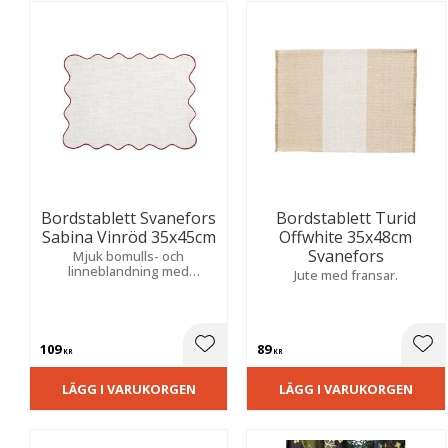
Bordstablett Svanefors
Bordstablett Turid
Sabina Vinröd 35x45cm
Offwhite 35x48cm
Svanefors
Mjuk bomulls- och
linneblandning med
Jute med fransar.
chambraykänsla, vågig kant
och dekorativ overlock.
Skapar en varm och
välkomnande helhet.
109
89
Lägg till i favoriter
Lägg
KR
KR
LÄGG I VARUKORGEN
LÄGG I VARUKORGEN