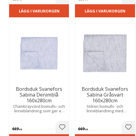
Lägg till i favoriter
Lägg
LÄGG I VARUKORGEN
LÄGG I VARUKORGEN
Bordsduk Svanefors
Bordsduk Svanefors
Sabina Denimblå
Sabina Gråsvart
160x280cm
160x280cm
Chambrayvävd bomulls- och
Stilren bomulls- och
linneblandning som ger en
linneblandning med
lyxig känsla. Skapar en
chambrayväv som ger en
trivsam och ombonad
exklusiv touch. Passar lika
atmosfär till både vardagliga
bra till vardagliga middagar
669
669
och festliga måltider.
som till festliga tillfällen.
Lägg till i favoriter
Lägg
KR
KR