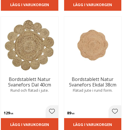
LÄGG I VARUKORGEN
LÄGG I VARUKORGEN
Bordstablett Natur
Bordstablett Natur
Svanefors Dal 40cm
Svanefors Ekdal 38cm
Rund och flätad i jute.
Flätad jute i rund form.
129
89
ill i favoriter
Lägg till i favoriter
Lägg til
KR
KR
LÄGG I VARUKORGEN
LÄGG I VARUKORGEN