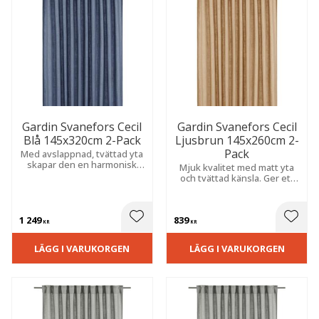
Gardin Svanefors Cecil
Gardin Svanefors Cecil
Blå 145x320cm 2-Pack
Ljusbrun 145x260cm 2-
Pack
Med avslappnad, tvättad yta
skapar den en harmonisk
Mjuk kvalitet med matt yta
känsla. Extra lång modell
och tvättad känsla. Ger ett
som passar perfekt i matsal
avslappnat uttryck med fin
eller vardagsrum.
struktur och ett behagligt
insynsskydd.
1 249
839
 till i favoriter
Lägg till i favoriter
Lägg t
KR
KR
LÄGG I VARUKORGEN
LÄGG I VARUKORGEN