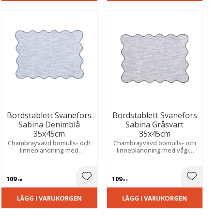
Bordstablett Svanefors
Bordstablett Svanefors
Sabina Denimblå
Sabina Gråsvart
35x45cm
35x45cm
Chambrayvävd bomulls- och
Chambrayvävd bomulls- och
linneblandning med
linneblandning med vågig
dekorativ vågig kant och
kant och färgad overlock. För
färgad overlock. Skapar en
en naturlig och tidlös
mjuk och harmonisk
dukning.
109
109
atmosfär vid din dukning.
ill i favoriter
Lägg till i favoriter
Lägg til
KR
KR
LÄGG I VARUKORGEN
LÄGG I VARUKORGEN