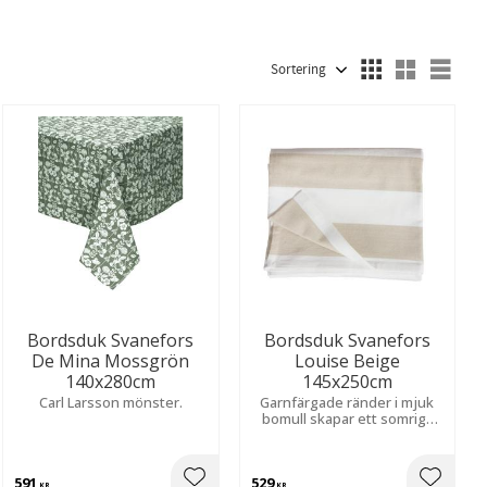
Fuskpäls
16
Brun
65
Grå
57
Visa fler
Välj sortering
Välj
Bordsduk Svanefors
Bordsduk Svanefors
De Mina Mossgrön
Louise Beige
140x280cm
145x250cm
Carl Larsson mönster.
Garnfärgade ränder i mjuk
bomull skapar ett somrigt
uttryck. Lätt tvättad effekt
för en avslappnad känsla.
591
529
KR
KR