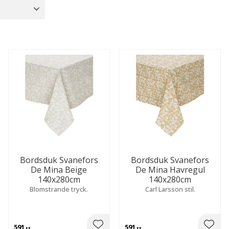
Bordsdukar
30
Fjäder
9
gat
77
Bordslöpare
5
Visa fler
Visa fler
Bordsduk Svanefors
Bordsduk Svanefors
De Mina Beige
De Mina Havregul
140x280cm
140x280cm
Blomstrande tryck.
Carl Larsson stil.
591
591
KR
KR