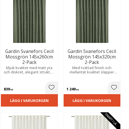
Gardin Svanefors Cecil
Gardin Svanefors Cecil
Mossgrön 145x260cm
Mossgrön 145x320cm
2-Pack
2-Pack
Mjuk kvalitet med matt yta
Med tvättad finish och
och diskret, elegant struktur.
mellantät kvalitet släpper
Skapar ett naturligt ljusflöde
den igenom ljus på ett
och ett lugnt, stilrent uttryck
behagligt sätt. Extra lång för
i hemmet.
en stilren helhet.
839
1 249
ill i favoriter
Lägg till i favoriter
Lägg til
KR
KR
LÄGG I VARUKORGEN
LÄGG I VARUKORGEN
S
N
A
R
T
I
L
A
E
G
R