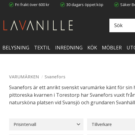
Fri frakt över 600 kr
30 dagars öppet köp
Säker Be
BELYSNING
TEXTIL
INREDNING
KÖK
MÖBLER
UT
VARUMÄRKEN
Svanefors
Svanefors är ett anrikt svenskt varumärke känt för sin
pittoreska kvarnen i Torestorp har Svanefors vuxit frå
natursköna platsen vid Svansjö och grundaren Svanhäll,
Prisintervall
Tillverkare
19
2 499
Svanefors
480