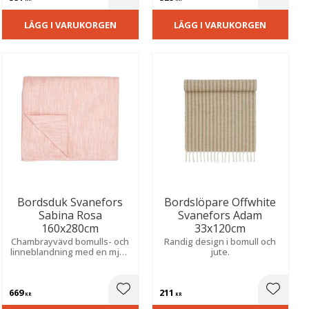
ill i favoriter
Lägg till i favoriter
Lägg til
LÄGG I VARUKORGEN
LÄGG I VARUKORGEN
Bordsduk Svanefors
Bordslöpare Offwhite
Sabina Rosa
Svanefors Adam
160x280cm
33x120cm
Chambrayvävd bomulls- och
Randig design i bomull och
linneblandning med en mjuk
jute.
och sofistikerad känsla.
Skapar en stilfull och
inbjudande atmosfär vid
669
211
både vardag och fest.
ill i favoriter
Lägg till i favoriter
Lägg til
KR
KR