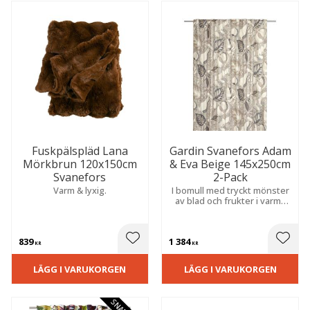
Fuskpälspläd Lana
Gardin Svanefors Adam
Mörkbrun 120x150cm
& Eva Beige 145x250cm
Svanefors
2-Pack
Varm & lyxig.
I bomull med tryckt mönster
av blad och frukter i varma
toner. Skapar en varm,
ombonad och hemtrevlig
känsla i rummet.
839
1 384
 till i favoriter
Lägg till i favoriter
Lägg t
KR
KR
LÄGG I VARUKORGEN
LÄGG I VARUKORGEN