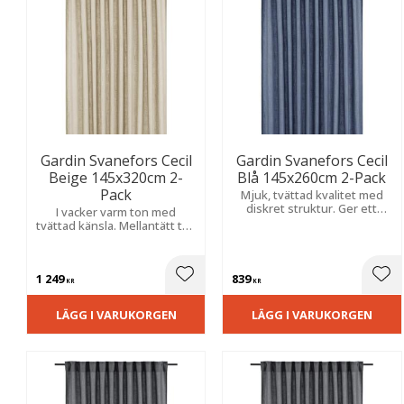
Gardin Svanefors Cecil
Gardin Svanefors Cecil
Beige 145x320cm 2-
Blå 145x260cm 2-Pack
Pack
Mjuk, tvättad kvalitet med
diskret struktur. Ger ett
I vacker varm ton med
stilrent och harmoniskt
tvättad känsla. Mellantätt tyg
uttryck med en ombonad
med fint ljusinsläpp och
känsla.
avslappnat, elegant uttryck.
1 249
839
Lägg till i favoriter
Lägg
KR
KR
LÄGG I VARUKORGEN
LÄGG I VARUKORGEN