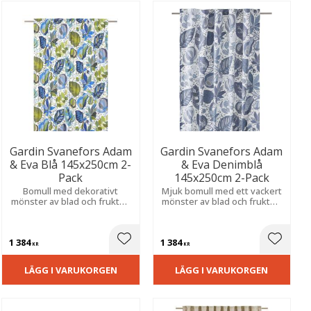
Gardin Svanefors Adam
Gardin Svanefors Adam
& Eva Blå 145x250cm 2-
& Eva Denimblå
Pack
145x250cm 2-Pack
Bomull med dekorativt
Mjuk bomull med ett vackert
mönster av blad och frukter.
mönster av blad och frukter.
Ger en mjuk och inbjudande
Ett uttrycksfullt mönster
känsla, passar fint i kök eller
som ger rummet liv och en
vardagsrum.
ombonad känsla.
1 384
1 384
ill i favoriter
Lägg till i favoriter
Lägg til
KR
KR
LÄGG I VARUKORGEN
LÄGG I VARUKORGEN