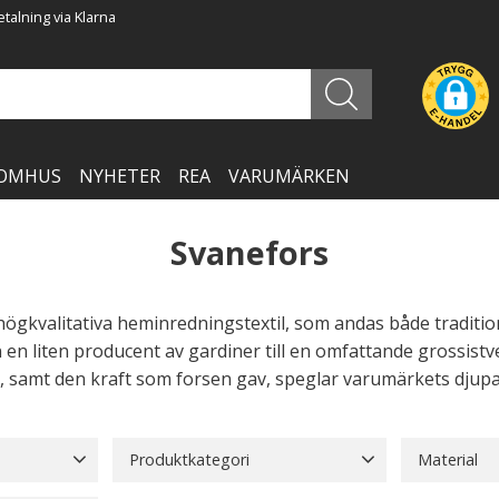
talning via Klarna
OMHUS
NYHETER
REA
VARUMÄRKEN
Svanefors
 högkvalitativa heminredningstextil, som andas både traditi
n en liten producent av gardiner till en omfattande grossis
 samt den kraft som forsen gav, speglar varumärkets djupa 
Produktkategori
Material
Barnförkläden
1
Bonader
3
Akryl
16