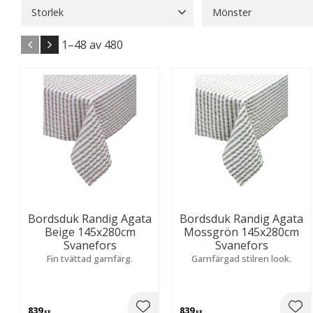
Storlek
Mönster
100x90
2
120x150
1
Blommigt
13
Enfär
1–
48
av
480
120x90
2
125x150
1
Natur & Botaniskt
25
Visa fler
Bordsduk Randig Agata
Bordsduk Randig Agata
Beige 145x280cm
Mossgrön 145x280cm
Svanefors
Svanefors
Fin tvättad garnfärg.
Garnfärgad stilren look.
839
839
KR
KR