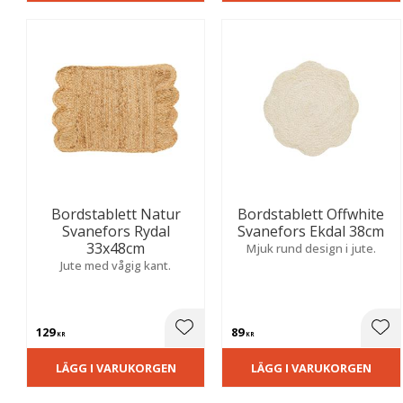
Bordstablett Natur
Bordstablett Offwhite
Svanefors Rydal
Svanefors Ekdal 38cm
33x48cm
Mjuk rund design i jute.
Jute med vågig kant.
129
89
Lägg till i favoriter
Lägg
KR
KR
LÄGG I VARUKORGEN
LÄGG I VARUKORGEN