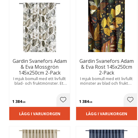
Gardin Svanefors Adam
Gardin Svanefors Adam
& Eva Mossgrön
& Eva Rost 145x250cm
145x250cm 2-Pack
2-Pack
I mjuk bomull med ett livfullt
I mjuk bomull med ett livfullt
blad- och fruktmönster. Ett
mönster av blad och frukter.
dekorativt mönster med
Ett mönster med karaktär
karaktär som skapar en
som lyfter rummet och
varm, ombonad och stilfull
skapar en varm, ombonad
1 384
1 384
känsla i rummet.
känsla.
Lägg till i favoriter
Lägg
KR
KR
LÄGG I VARUKORGEN
LÄGG I VARUKORGEN