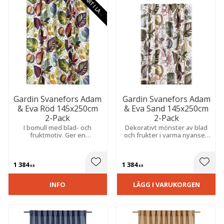
S
N
A
R
T
I
L
A
E
G
R
Gardin Svanefors Adam
Gardin Svanefors Adam
& Eva Röd 145x250cm
& Eva Sand 145x250cm
2-Pack
2-Pack
I bomull med blad- och
Dekorativt mönster av blad
fruktmotiv. Ger en
och frukter i varma nyanser.
hemtrevlig känsla och passar
Ger rummet en ombonad
utmärkt i kök, matplats eller
och harmonisk känsla med
vardagsrum.
en hemtrevlig känsla.
1 384
1 384
 till i favoriter
Lägg till i favoriter
Lägg t
KR
KR
INFO
LÄGG I VARUKORGEN