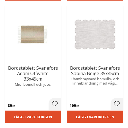
Bordstablett Svanefors
Bordstablett Svanefors
Adam Offwhite
Sabina Beige 35x45cm
33x45cm
Chambrayvävd bomulls- och
linneblandning med vågig
Mix i bomull och jute.
kant och färgad overlock.
Ger en mjuk och stilfull
känsla till dukningen.
89
109
 till i favoriter
Lägg till i favoriter
Lägg t
KR
KR
LÄGG I VARUKORGEN
LÄGG I VARUKORGEN