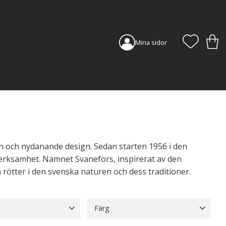
FAVORI
KUN
Mina sidor
on och nydanande design. Sedan starten 1956 i den
tverksamhet. Namnet Svanefors, inspirerat av den
rötter i den svenska naturen och dess traditioner.
Färg
Bomull
160
Beige
105
Blå
42