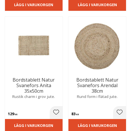
LÄGG I VARUKORGEN
LÄGG I VARUKORGEN
Bordstablett Natur
Bordstablett Natur
Svanefors Anita
Svanefors Arendal
35x50cm
38cm
Rustik charm i grov jute.
Rund form i flätad jute.
129
83
 till i favoriter
Lägg till i favoriter
Lägg t
KR
KR
LÄGG I VARUKORGEN
LÄGG I VARUKORGEN