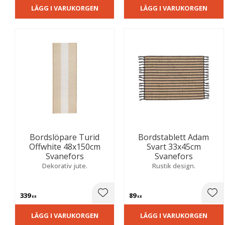
LÄGG I VARUKORGEN
LÄGG I VARUKORGEN
Bordslöpare Turid
Bordstablett Adam
Offwhite 48x150cm
Svart 33x45cm
Svanefors
Svanefors
Dekorativ jute.
Rustik design.
339
89
Lägg till i favoriter
Lägg
KR
KR
LÄGG I VARUKORGEN
LÄGG I VARUKORGEN