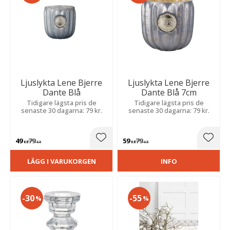
Ljuslykta Lene Bjerre
Ljuslykta Lene Bjerre
Dante Blå
Dante Blå 7cm
Tidigare lägsta pris de
Tidigare lägsta pris de
senaste 30 dagarna: 79 kr.
senaste 30 dagarna: 79 kr.
49
79
59
79
Lägg till i favoriter
Lägg t
KR
KR
KR
KR
LÄGG I VARUKORGEN
INFO
30
55
%
%