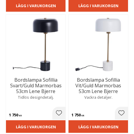
LÄGG I VARUKORGEN
LÄGG I VARUKORGEN
Bordslampa Sofillia
Bordslampa Sofillia
Svart/Guld Marmorbas
Vit/Guld Marmorbas
53cm Lene Bjerre
53cm Lene Bjerre
Tidlös designdetalj.
Vackra detaljer.
1 750
1 750
Lägg till i favoriter
Lägg t
KR
KR
LÄGG I VARUKORGEN
LÄGG I VARUKORGEN