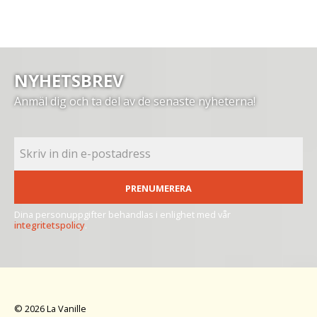
NYHETSBREV
Anmäl dig och ta del av de senaste nyheterna!
PRENUMERERA
Dina personuppgifter behandlas i enlighet med vår
integritetspolicy
.
© 2026 La Vanille