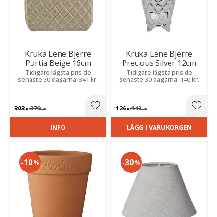
Kruka Lene Bjerre
Kruka Lene Bjerre
Portia Beige 16cm
Precious Silver 12cm
Tidigare lägsta pris de
Tidigare lägsta pris de
senaste 30 dagarna: 341 kr.
senaste 30 dagarna: 140 kr.
303
379
126
140
Lägg till i favoriter
Lägg t
KR
KR
KR
KR
INFO
LÄGG I VARUKORGEN
10
30
%
%