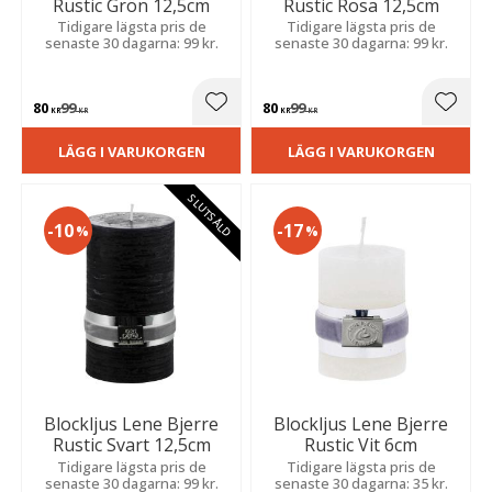
Rustic Grön 12,5cm
Rustic Rosa 12,5cm
Tidigare lägsta pris de
Tidigare lägsta pris de
senaste 30 dagarna: 99 kr.
senaste 30 dagarna: 99 kr.
80
99
80
99
Lägg till i favoriter
Lägg t
KR
KR
KR
KR
LÄGG I VARUKORGEN
LÄGG I VARUKORGEN
SLUTSÅLD
10
17
%
%
Blockljus Lene Bjerre
Blockljus Lene Bjerre
Rustic Svart 12,5cm
Rustic Vit 6cm
Tidigare lägsta pris de
Tidigare lägsta pris de
senaste 30 dagarna: 99 kr.
senaste 30 dagarna: 35 kr.