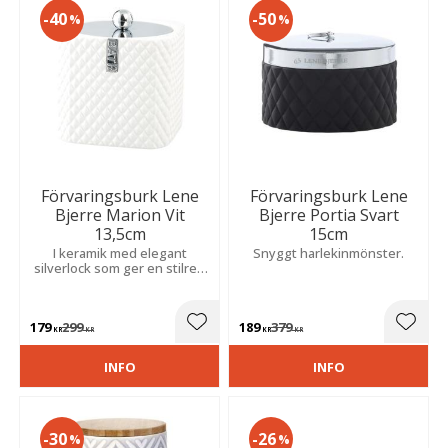
40
50
%
%
Förvaringsburk Lene
Förvaringsburk Lene
Bjerre Marion Vit
Bjerre Portia Svart
13,5cm
15cm
I keramik med elegant
Snyggt harlekinmönster.
silverlock som ger en stilren
och exklusiv känsla. Perfekt
för småförvaring i
badrummet.
179
299
189
379
Lägg till i favoriter
Lägg t
KR
KR
KR
KR
INFO
INFO
30
26
%
%