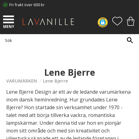
Fri frakt över 600 kr
Meny
FAVORI
KUN
Lene Bjerre
VARUMÄRKEN
Lene Bjerre
Lene Bjerre Design är ett av de ledande varumärkena
inom dansk heminredning. Hur grundades Lene
Bjerre? Hon startade sin verksamhet under 1970 -
talet med att börja tillverka vackra, romantiska
lampskärmar. Under denna tid var hon en pionjär
inom sitt område och med sin kreativitet och
viljestyrka skapade ett av de ledande företagen i