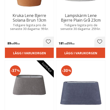
Kruka Lene Bjerre
Lampskärm Lene
Solana Brun 13cm
Bjerre Plain Grå 23cm
Tidigare lägsta pris de
Tidigare lägsta pris de
senaste 30 dagarna: 99 kr.
senaste 30 dagarna: 259 kr.
89
99
181
259
Lägg till i favoriter
Lägg t
KR
KR
KR
KR
LÄGG I VARUKORGEN
LÄGG I VARUKORGEN
SLUTSÅLD
37
30
%
%