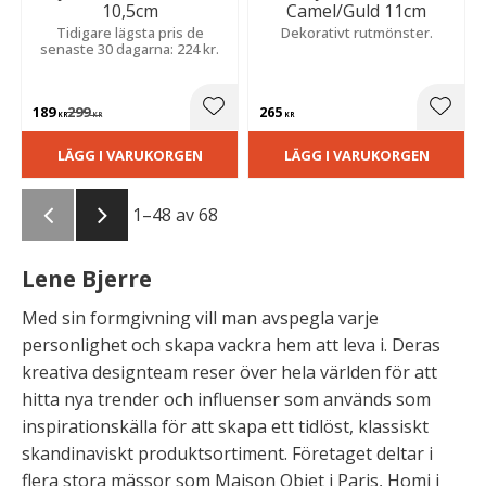
10,5cm
Camel/Guld 11cm
Tidigare lägsta pris de
Dekorativt rutmönster.
senaste 30 dagarna: 224 kr.
189
299
265
Lägg till i favoriter
Lägg t
KR
KR
KR
LÄGG I VARUKORGEN
LÄGG I VARUKORGEN
1–
48
av
68
Lene Bjerre
Med sin formgivning vill man avspegla varje
personlighet och skapa vackra hem att leva i. Deras
kreativa designteam reser över hela världen för att
hitta nya trender och influenser som används som
inspirationskälla för att skapa ett tidlöst, klassiskt
skandinaviskt produktsortiment. Företaget deltar i
flera stora mässor som Maison Objet i Paris, Homi i