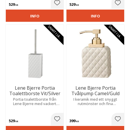
guldfärgade detaljer.
529
529
Lägg till i favoriter
Lägg t
KR
KR
INFO
INFO
S
N
A
R
T
I
L
A
E
S
N
A
R
T
I
L
A
E
G
R
G
R
Lene Bjerre Portia
Lene Bjerre Portia
Toalettborste Vit/Silver
Tvålpump Camel/Guld
Portia toalettborste från
I keramik med ett snyggt
Lene Bjerre med vackert
rutmönster och fina
harlekinmönster i en fin vit
guldfärgade detaljer som blir
färg med silverfärgade
en fin detalj i badrummet.
detaljer.
529
399
Lägg till i favoriter
Lägg t
KR
KR