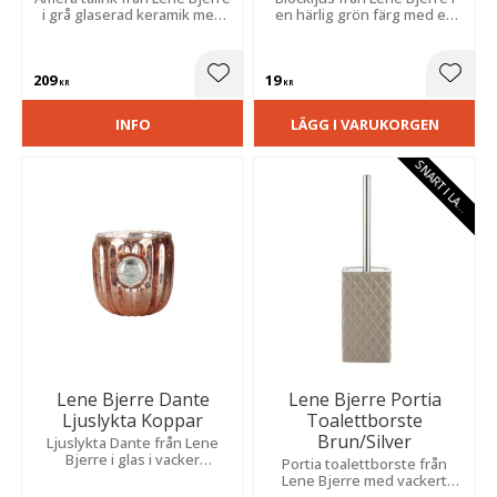
i grå glaserad keramik med
en härlig grön färg med en
rustik design som skapar en
höjd på 9 cm.
härlig känsla vid matbordet.
Tallrikens diameter är 26 cm.
209
19
Lägg till i favoriter
Lägg t
KR
KR
INFO
LÄGG I VARUKORGEN
S
N
A
R
T
I
L
A
E
G
R
Lene Bjerre Dante
Lene Bjerre Portia
Ljuslykta Koppar
Toalettborste
Brun/Silver
Ljuslykta Dante från Lene
Bjerre i glas i vacker
Portia toalettborste från
kopparfärg med ett
Lene Bjerre med vackert
dekorativt silveremblem som
harlekinmönster i en fin brun