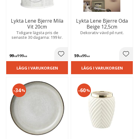
Lykta Lene Bjerre Mila
Lykta Lene Bjerre Oda
Vit 20cm
Beige 12,5cm
Tidigare lägsta pris de
Dekorativ vävd pil runt.
senaste 30 dagarna: 199 kr.
99
199
59
99
Lägg till i favoriter
Lägg t
KR
KR
KR
KR
LÄGG I VARUKORGEN
LÄGG I VARUKORGEN
34
60
%
%