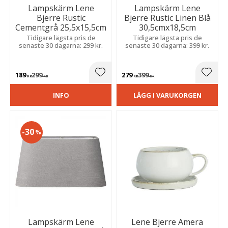
Lampskärm Lene
Lampskärm Lene
Bjerre Rustic
Bjerre Rustic Linen Blå
Cementgrå 25,5x15,5cm
30,5cmx18,5cm
Tidigare lägsta pris de
Tidigare lägsta pris de
senaste 30 dagarna: 299 kr.
senaste 30 dagarna: 399 kr.
189
299
279
399
Lägg till i favoriter
Lägg t
KR
KR
KR
KR
INFO
LÄGG I VARUKORGEN
30
%
Lampskärm Lene
Lene Bjerre Amera