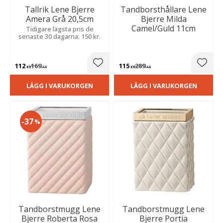
Tallrik Lene Bjerre
Tandborsthållare Lene
Amera Grå 20,5cm
Bjerre Milda
Camel/Guld 11cm
Tidigare lägsta pris de
senaste 30 dagarna: 150 kr.
112
169
115
289
Lägg till i favoriter
Lägg t
KR
KR
KR
KR
LÄGG I VARUKORGEN
LÄGG I VARUKORGEN
37
%
Tandborstmugg Lene
Tandborstmugg Lene
Bjerre Roberta Rosa
Bjerre Portia