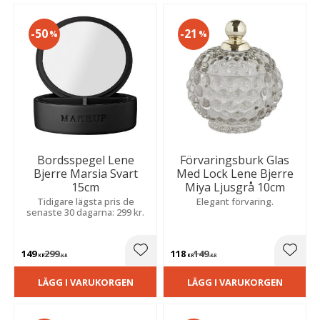
50
21
%
%
Bordsspegel Lene
Förvaringsburk Glas
Bjerre Marsia Svart
Med Lock Lene Bjerre
15cm
Miya Ljusgrå 10cm
Tidigare lägsta pris de
Elegant förvaring.
senaste 30 dagarna: 299 kr.
149
299
118
149
Lägg till i favoriter
Lägg t
KR
KR
KR
KR
LÄGG I VARUKORGEN
LÄGG I VARUKORGEN