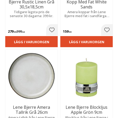
Bjerre Rustic Linen Grå
Kopp Med Fat White
30,5x18,5cm
Sands
Tidigare lägsta pris de
Amera koppar från Lene
senaste 30 dagarna: 399 kr.
Bjerre med fat i sandfärgad
keramik som ger ett vackert
och trivsamt intryck.
279
399
159
Lägg till i favoriter
Lägg t
KR
KR
KR
LÄGG I VARUKORGEN
LÄGG I VARUKORGEN
Lene Bjerre Amera
Lene Bjerre Blockljus
Tallrik Grå 26cm
Apple Grön 9cm
Amera tallrik från Lene Bjerre
Blockljus från Lene Bjerre i