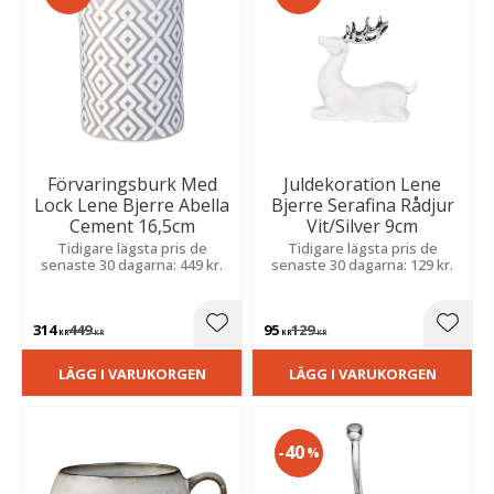
Förvaringsburk Med
Juldekoration Lene
Lock Lene Bjerre Abella
Bjerre Serafina Rådjur
Cement 16,5cm
Vit/Silver 9cm
Tidigare lägsta pris de
Tidigare lägsta pris de
senaste 30 dagarna: 449 kr.
senaste 30 dagarna: 129 kr.
314
449
95
129
Lägg till i favoriter
Lägg t
KR
KR
KR
KR
LÄGG I VARUKORGEN
LÄGG I VARUKORGEN
40
%