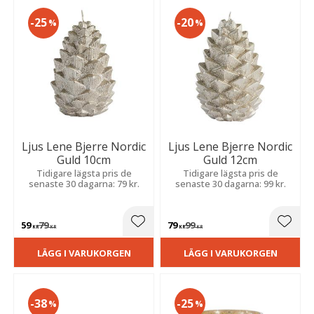
25
20
%
%
Ljus Lene Bjerre Nordic
Ljus Lene Bjerre Nordic
Guld 10cm
Guld 12cm
Tidigare lägsta pris de
Tidigare lägsta pris de
senaste 30 dagarna: 79 kr.
senaste 30 dagarna: 99 kr.
59
79
79
99
Lägg till i favoriter
Lägg t
KR
KR
KR
KR
LÄGG I VARUKORGEN
LÄGG I VARUKORGEN
38
25
%
%