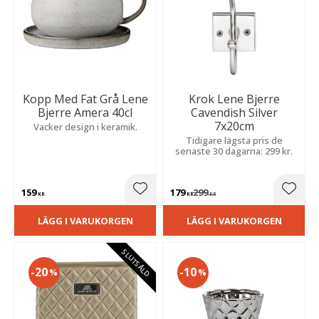
Kopp Med Fat Grå Lene
Krok Lene Bjerre
Bjerre Amera 40cl
Cavendish Silver
7x20cm
Vacker design i keramik.
Tidigare lägsta pris de
senaste 30 dagarna: 299 kr.
159
179
299
Lägg till i favoriter
Lägg t
KR
KR
KR
LÄGG I VARUKORGEN
LÄGG I VARUKORGEN
SLUTSÅLD
20
10
%
%