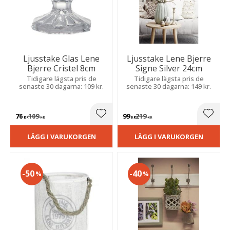
Ljusstake Glas Lene
Ljusstake Lene Bjerre
Bjerre Cristel 8cm
Signe Silver 24cm
Tidigare lägsta pris de
Tidigare lägsta pris de
senaste 30 dagarna: 109 kr.
senaste 30 dagarna: 149 kr.
76
109
99
219
Lägg till i favoriter
Lägg t
KR
KR
KR
KR
LÄGG I VARUKORGEN
LÄGG I VARUKORGEN
50
40
%
%