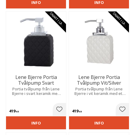
INFO
INFO
S
N
A
R
T
I
L
A
E
S
N
A
R
T
I
L
A
E
G
R
G
R
Lene Bjerre Portia
Lene Bjerre Portia
Tvålpump Svart
Tvålpump Vit/Silver
Portia tvålpump från Lene
Portia tvålpump från Lene
Bjerre i svart keramik med
Bjerre i vit keramik med ett
ett snyggt rutmönster och
snyggt rutmönster och fina
fina silverfärgade detaljer
silverfärgade detaljer som
som blir en fin detalj i
blir en fin detalj i badrummet.
419
419
badrummet.
Lägg till i favoriter
Lägg t
KR
KR
INFO
INFO