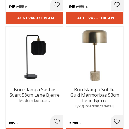
dekorativt sätt.
349
499
349
699
Lägg till i favoriter
Lägg t
KR
KR
KR
KR
LÄGG I VARUKORGEN
LÄGG I VARUKORGEN
Bordslampa Sashie
Bordslampa Sofillia
Svart 58cm Lene Bjerre
Guld Marmorbas 53cm
Lene Bjerre
Modern kontrast.
Lyxig inredningsdetalj.
895
2 299
Lägg till i favoriter
Lägg t
KR
KR