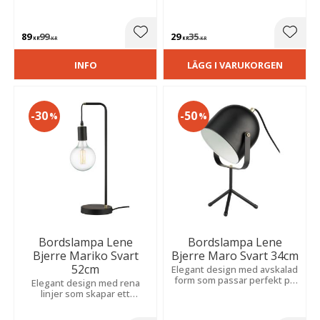
89
99
29
35
Lägg till i favoriter
Lägg t
KR
KR
KR
KR
INFO
LÄGG I VARUKORGEN
30
50
%
%
Bordslampa Lene
Bordslampa Lene
Bjerre Mariko Svart
Bjerre Maro Svart 34cm
52cm
Elegant design med avskalad
form som passar perfekt på
Elegant design med rena
nattduksbordet, i
linjer som skapar ett
vardagsrummet eller i
modernt uttryck och
fönstret.
framhäver ljuskällan på ett