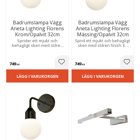
Badrumslampa Vägg
Badrumslampa Vägg
Aneta Lighting Florens
Aneta Lighting Florens
Krom/Opalvit 32cm
Mässing/Opalvit 32cm
Sprider ett mjukt och
Sprid ett mjukt och behagligt
behagligt sken med stilren
sken med stilren finish. En
finish. Elegant design som
elegant detalj för fast
passar i både moderna och
montage som passar fint i
klassiska våtmiljöer.
både moderna och klassiska
749
749
våtmiljöer.
Lägg till i favoriter
Lägg t
KR
KR
LÄGG I VARUKORGEN
LÄGG I VARUKORGEN