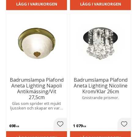
LÄGG I VARUKORGEN
LÄGG I VARUKORGEN
Badrumslampa Plafond
Badrumslampa Plafond
Aneta Lighting Napoli
Aneta Lighting Nicoline
Antikmässing/Vit
Krom/Klar 26cm
27,5cm
Gnistrande prismor.
Glas som sprider ett mjukt
ljussken och skapar en varm
atmosfär. Tidlös design som
kombinerar klassisk stil med
hög fukttålighet.
698
1 079
Lägg till i favoriter
Lägg t
KR
KR