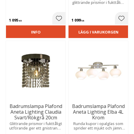
glittrande prismor i fukttåligt
utförande. Stilren modell
som sprider ett gnistrande
ljusspel och förhöjer
1 095
1 099
rummets atmosfär.
Lägg till i favoriter
Lägg t
KR
KR
INFO
LÄGG I VARUKORGEN
Badrumslampa Plafond
Badrumslampa Plafond
Aneta Lighting Claudia
Aneta Lighting Elba 4L
Svart/Rökgrå 20cm
Krom
Glittrande prismor i fukttåligt
Runda kupor i opalglas som
utförande ger ett gnistrande
sprider ett mjukt och jämnt
ljusspel och ett elegant
ljus utan bländning. Stilren