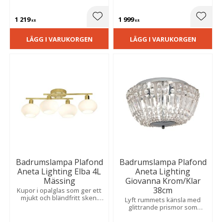
uttryck. Den stilrena
och fukttålig modell i blank
modellen förhöjer rummets
metall som lyfter rummets
1 219
1 999
atmosfär.
stil.
Lägg till i favoriter
Lägg t
KR
KR
LÄGG I VARUKORGEN
LÄGG I VARUKORGEN
Badrumslampa Plafond
Badrumslampa Plafond
Aneta Lighting Elba 4L
Aneta Lighting
Mässing
Giovanna Krom/Klar
38cm
Kupor i opalglas som ger ett
mjukt och bländfritt sken.
Lyft rummets känsla med
Elegant finish i borstad
glittrande prismor som
metall som tillför värme och
sprider ett magiskt ljussken.
en lyxig känsla till