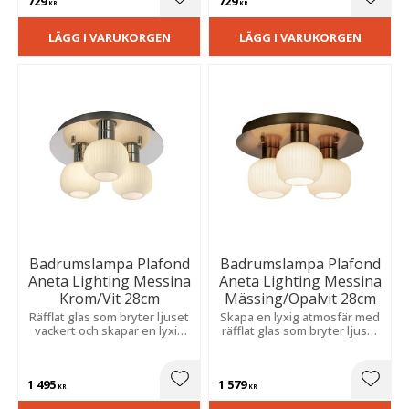
729
729
modern elegans i våtrum.
Lägg till i favoriter
Lägg t
KR
KR
LÄGG I VARUKORGEN
LÄGG I VARUKORGEN
Badrumslampa Plafond
Badrumslampa Plafond
Aneta Lighting Messina
Aneta Lighting Messina
Krom/Vit 28cm
Mässing/Opalvit 28cm
Räfflat glas som bryter ljuset
Skapa en lyxig atmosfär med
vackert och skapar en lyxig
räfflat glas som bryter ljuset
känsla. Tidlös design som
vackert. Tidlös design som
kombinerar klassisk elegans
förenar klassisk elegans med
med modern funktion i
modern funktion i
1 495
1 579
våtutrymmen.
våtutrymmen
Lägg till i favoriter
Lägg t
KR
KR