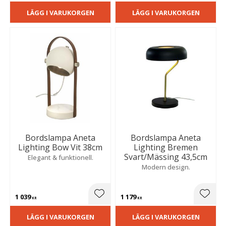
LÄGG I VARUKORGEN
LÄGG I VARUKORGEN
Bordslampa Aneta
Bordslampa Aneta
Lighting Bow Vit 38cm
Lighting Bremen
Svart/Mässing 43,5cm
Elegant & funktionell.
Modern design.
1 039
1 179
Lägg till i favoriter
Lägg t
KR
KR
LÄGG I VARUKORGEN
LÄGG I VARUKORGEN