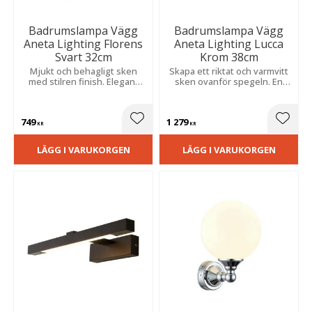
Badrumslampa Vägg
Badrumslampa Vägg
Aneta Lighting Florens
Aneta Lighting Lucca
Svart 32cm
Krom 38cm
Mjukt och behagligt sken
Skapa ett riktat och varmvitt
med stilren finish. Elegant
sken ovanför spegeln. En
design som passar i både
stilren detalj för fast
moderna och klassiska
montage som förenar hög
våtmiljöer.
fuktsäkerhet med effektiv
749
1 279
och jämn belysning.
Lägg till i favoriter
Lägg t
KR
KR
LÄGG I VARUKORGEN
LÄGG I VARUKORGEN