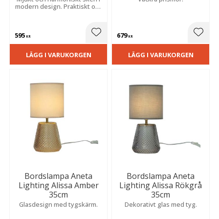
modern design. Praktiskt och
fukttåligt utförande för fast
montage.
595
679
Lägg till i favoriter
Lägg t
KR
KR
LÄGG I VARUKORGEN
LÄGG I VARUKORGEN
Bordslampa Aneta
Bordslampa Aneta
Lighting Alissa Amber
Lighting Alissa Rökgrå
35cm
35cm
Glasdesign med tygskärm.
Dekorativt glas med tyg.