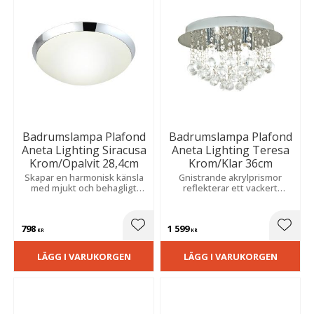
Badrumslampa Plafond
Badrumslampa Plafond
Aneta Lighting Siracusa
Aneta Lighting Teresa
Krom/Opalvit 28,4cm
Krom/Klar 36cm
Skapar en harmonisk känsla
Gnistrande akrylprismor
med mjukt och behagligt
reflekterar ett vackert
sken. Tidlös design med hög
ljusspel. En lyxig detalj som
fukttålighet som kombinerar
sprider elegans och passar i
stilren form och praktisk
miljöer med hög fukttålighet
798
1 599
funktion.
Lägg till i favoriter
Lägg t
KR
KR
LÄGG I VARUKORGEN
LÄGG I VARUKORGEN