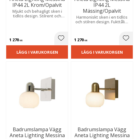
IP44 2L Krom/Opalvit
IP44 2L
Mässing/Opalvit
Mjukt och behagligt sken i
tidlös design. Stilrent och
Harmoniskt sken i en tidlös
fukttåligt utförande som ger
och stilren design. Fukttåligt
en praktisk och elegant
utförande som kombinerar
lösning för fast montage.
funktion och enkel
montering.
1 270
1 270
Lägg till i favoriter
Lägg t
KR
KR
LÄGG I VARUKORGEN
LÄGG I VARUKORGEN
Badrumslampa Vägg
Badrumslampa Vägg
Aneta Lighting Messina
Aneta Lighting Messina