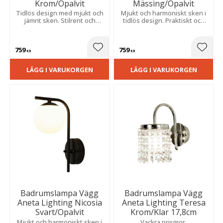
Krom/Opalvit
Mässing/Opalvit
Tidlös design med mjukt och
Mjukt och harmoniskt sken i
jämnt sken. Stilrent och
tidlös design. Praktiskt och
fukttåligt utförande för
fukttåligt utförande för fast
smidig montering i
montage.
våtutrymmen.
759
759
Lägg till i favoriter
Lägg t
KR
KR
LÄGG I VARUKORGEN
LÄGG I VARUKORGEN
Badrumslampa Vägg
Badrumslampa Vägg
Aneta Lighting Nicosia
Aneta Lighting Teresa
Svart/Opalvit
Krom/Klar 17,8cm
Mjukt och harmoniskt sken i
Vackra prismor.