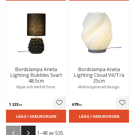
Bordslampa Aneta
Bordslampa Aneta
Lighting Bubbles Svart
Lighting Cloud Vit/Trä
48,5cm
25cm
Mjuk och lekfull form.
Molninspirerad design.
1 223
679
Lägg till i favoriter
Lägg t
KR
KR
LÄGG I VARUKORGEN
LÄGG I VARUKORGEN
1–
48
av
535