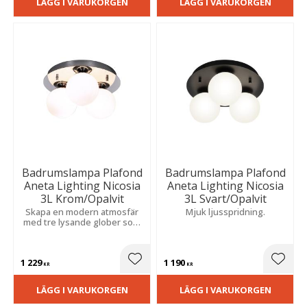
LÄGG I VARUKORGEN
LÄGG I VARUKORGEN
Badrumslampa Plafond
Badrumslampa Plafond
Aneta Lighting Nicosia
Aneta Lighting Nicosia
3L Krom/Opalvit
3L Svart/Opalvit
Skapa en modern atmosfär
Mjuk ljusspridning.
med tre lysande glober som
ger ett mjukt sken. En stilren
design för fast installation
och hög fuktsäkerhet i
1 229
1 190
våtutrymmen.
Lägg till i favoriter
Lägg t
KR
KR
LÄGG I VARUKORGEN
LÄGG I VARUKORGEN