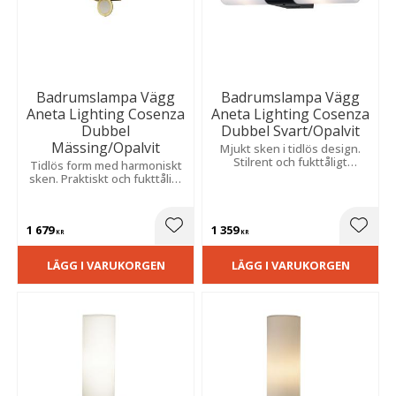
Badrumslampa Vägg
Badrumslampa Vägg
Aneta Lighting Cosenza
Aneta Lighting Cosenza
Dubbel
Dubbel Svart/Opalvit
Mässing/Opalvit
Mjukt sken i tidlös design.
Stilrent och fukttåligt
Tidlös form med harmoniskt
utförande för smidig fast
sken. Praktiskt och fukttåligt
installation.
utförande anpassat för fast
montage
1 679
1 359
Lägg till i favoriter
Lägg t
KR
KR
LÄGG I VARUKORGEN
LÄGG I VARUKORGEN