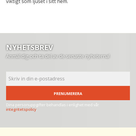
viktigt som ljuset i sitt hem.
NYHETSBREV
Anmäl dig och ta del av de senaste nyheterna!
PRENUMERERA
Dina personuppgifter behandlas i enlighet med vår
integritetspolicy
.