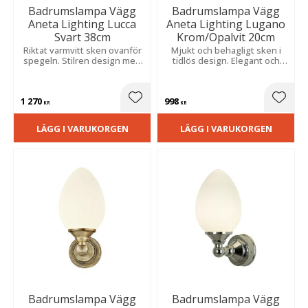
Badrumslampa Vägg
Badrumslampa Vägg
Aneta Lighting Lucca
Aneta Lighting Lugano
Svart 38cm
Krom/Opalvit 20cm
Riktat varmvitt sken ovanför
Mjukt och behagligt sken i
spegeln. Stilren design med
tidlös design. Elegant och
hög fukttålighet och jämn
fukttåligt utförande för fast
fördelning.
montage.
1 270
998
Lägg till i favoriter
Lägg t
KR
KR
LÄGG I VARUKORGEN
LÄGG I VARUKORGEN
Badrumslampa Vägg
Badrumslampa Vägg