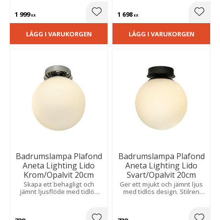
IP44-klassad och perfekt för
inredningen.
fuktiga miljöer och lyxig
1 999
1 698
avkoppling.
Lägg till i favoriter
Lägg t
KR
KR
LÄGG I VARUKORGEN
LÄGG I VARUKORGEN
Badrumslampa Plafond
Badrumslampa Plafond
Aneta Lighting Lido
Aneta Lighting Lido
Krom/Opalvit 20cm
Svart/Opalvit 20cm
Skapa ett behagligt och
Ger ett mjukt och jämnt ljus
jämnt ljusflöde med tidlös
med tidlös design. Stilren
design. En stilren lösning för
modell för fast montage som
fast montage som
förenar funktion och modern
kombinerar funktion med
elegans i våtrum.