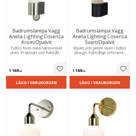
Badrumslampa Vägg
Badrumslampa Vägg
Aneta Lighting Cosenza
Aneta Lighting Cosenza
Krom/Opalvit
Svart/Opalvit
Tidlös form med harmoniskt
Mjukt och jämnt sken i tidlös
sken. Praktiskt och fukttåligt
design. Fukttåligt utförande
utförande anpassat för fast
för fast montage i
montage.
våtutrymmen.
1 169
1 169
Lägg till i favoriter
Lägg t
KR
KR
LÄGG I VARUKORGEN
LÄGG I VARUKORGEN