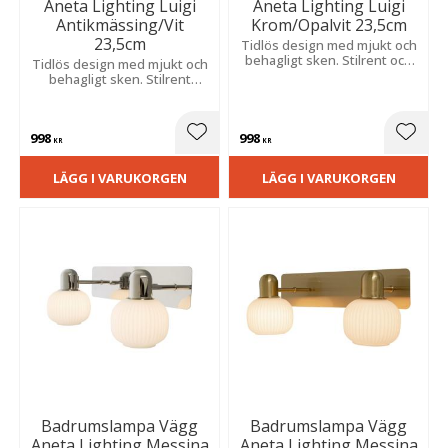
Aneta Lighting Luigi
Aneta Lighting Luigi
Antikmässing/Vit
Krom/Opalvit 23,5cm
23,5cm
Tidlös design med mjukt och
behagligt sken. Stilrent och
Tidlös design med mjukt och
fukttåligt utförande som
behagligt sken. Stilrent
kombinerar klassisk form
utförande med hög
med praktisk funktion för
fukttålighet.
fast montage.
998
998
Lägg till i favoriter
Lägg t
KR
KR
LÄGG I VARUKORGEN
LÄGG I VARUKORGEN
Badrumslampa Vägg
Badrumslampa Vägg
Aneta Lighting Messina
Aneta Lighting Messina