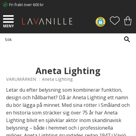
Fri frakt över 600 kr
Meny
FAVORI
KUN
Aneta Lighting
VARUMÄRKEN
Aneta Lighting
Letar du efter belysning som kombinerar funktion,
design och hållbarhet? Då är Aneta Lighting ett namn
du bör lägga på minnet. Med sina rötter i Småland och
en historia som sträcker sig över 75 år har Aneta
Lighting blivit en självklar aktör inom skandinavisk
belysning – både i hemmet och i professionella
miljöer. Aneta Lighting grundades redan 1947 i Växjö