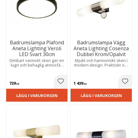
Badrumslampa Plafond
Badrumslampa Vägg
Aneta Lighting Veroli
Aneta Lighting Cosenza
LED Svart 30cm
Dubbel Krom/Opalvit
Dimbart varmvitt sken ger en
Mjukt och harmoniskt sken i
lugn och behaglig atmosfär.
modern design. Praktiskt och
Tidlös design för fast
fukttåligt utförande för fast
montage i våtutrymmen.
montage.
729
1 439
Lägg till i favoriter
Lägg t
KR
KR
LÄGG I VARUKORGEN
LÄGG I VARUKORGEN