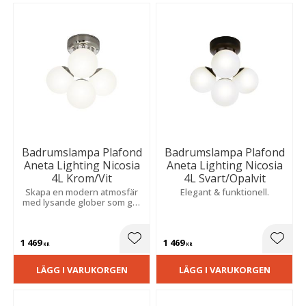
Badrumslampa Plafond
Badrumslampa Plafond
Aneta Lighting Nicosia
Aneta Lighting Nicosia
4L Krom/Vit
4L Svart/Opalvit
Skapa en modern atmosfär
Elegant & funktionell.
med lysande glober som ger
ett mjukt sken. Stilren
design för fast installation
med hög fuktsäkerhet i
1 469
1 469
våtutrymmen.
Lägg till i favoriter
Lägg t
KR
KR
LÄGG I VARUKORGEN
LÄGG I VARUKORGEN