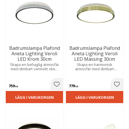
Badrumslampa Plafond
Badrumslampa Plafond
Aneta Lighting Veroli
Aneta Lighting Veroli
LED Krom 30cm
LED Mässing 30cm
Skapa en behaglig atmosfär
Skapa en harmonisk
med dimbart varmvitt sken.
atmosfär med dimbart
Stilren design för fast
varmvitt sken. En stilren
montage som ger ett jämnt
detalj för fast montage som
och bländfritt ljus i
ger en jämn och bländfri
759
779
våtutrymmen
allmänbelysning i
Lägg till i favoriter
Lägg t
KR
KR
våtutrymmen.
LÄGG I VARUKORGEN
LÄGG I VARUKORGEN