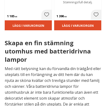
Stämningsfull detalj.
1 185
1 390
Lägg till i favoriter
Lägg t
KR
KR
LÄGG I VARUKORGEN
LÄGG I VARUKORGEN
Skapa en fin stämning
utomhus med batteridrivna
lampor
Med rätt belysning kan du förvandla din trädgård eller
uteplats till en förlängning av ditt hem där du kan
njuta av sköna kvällar och trevliga stunder med familj
och vänner. Våra batteridrivna lampor för
utomhusbruk är inte bara funktionella utan även ett
dekorativt element som skapar atmosfär och
förstärker stilen på din uteplats. De är enkla att