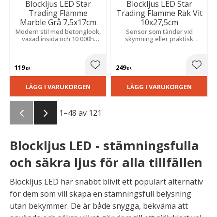
Blockljus LED Star
Blockljus LED Star
Trading Flamme
Trading Flamme Rak Vit
Marble Grå 7,5x17cm
10x27,5cm
Modern stil med betonglook,
Sensor som tänder vid
vaxad insida och 10 000h
skymning eller praktisk
livslängd. Elegant höjd med
timerfunktion. Tålig
naturtrogen låga och 6h
konstruktion för lyktor som
timer. 0,03W effekt. Drivs av
sprider ett varmt, behagligt
119
249
2xAAA.
och inbjudande sken.
Lägg till i favoriter
Lägg t
KR
KR
LÄGG I VARUKORGEN
LÄGG I VARUKORGEN
1–
48
av
121
Blockljus LED - stämningsfulla
och säkra ljus för alla tillfällen
Blockljus LED har snabbt blivit ett populärt alternativ
för dem som vill skapa en stämningsfull belysning
utan bekymmer. De är både snygga, bekväma att