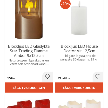
20
%
Blockljus LED Glaslykta
Blockljus LED House
Star Trading Flamme
Doctor Vit 12,5cm
Amber 9x12,5cm
Tidigare lägsta pris de
senaste 30 dagarna: 99 kr.
Naturtrogen låga skapar en
varm och ombonad känsla
med praktisk timer för enkel
och stämningsfull belysning.
159
79
99
Lägg till i favoriter
Lägg t
KR
KR
KR
LÄGG I VARUKORGEN
LÄGG I VARUKORGEN