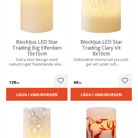
Blockljus LED Star
Blockljus LED Star
Trading Big Elfenben
Trading Clary Vit
10x15cm
8x10cm
Extra stor design med
Dekorativt mönstrad yta som
naturtroget flammande sken.
ger ett unikt och
Inbyggd timer skapar enkelt
stämningsfullt sken. Inbyggd
en trygg och stämningsfull
timer sköter belysningen
atmosfär i hemmet.
automatiskt för en trygg och
129
69
mysig miljö.
Lägg till i favoriter
Lägg t
KR
KR
LÄGG I VARUKORGEN
LÄGG I VARUKORGEN