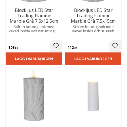
Blockljus LED Star
Blockljus LED Star
Trading Flamme
Trading Flamme
Marble Grå 7,5x12,5cm
Marble Grå 7,5x15cm
Stilren betonglook med
Stilren betonglook med
vaxad insida och naturtrogen
vaxad insida och 10 000h
låga. Inbyggd 6h timer som
livslängd. Naturtrogen låga
sköter sig själv. Med 0,03W
som sköter sig själv med 6h
effekt och drivs av 2xAAA.
timer. 0,03W effekt. Drivs av
108
112
2xAAA.
Lägg till i favoriter
Lägg t
KR
KR
LÄGG I VARUKORGEN
LÄGG I VARUKORGEN