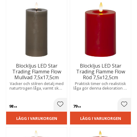
Blockljus LED Star
Blockljus LED Star
Trading Flamme Flow
Trading Flamme Flow
Mullvad 7,5x17,5cm
Röd 7,5x12,5cm
Vacker och stilren detalj med
Praktisk timer och realistisk
naturtrogen låga, varmt sken
låga gör denna dekoration till
och en yta som efterliknar
ett enkelt sätt att skapa en
smält vax.
varm atmosfär.
98
79
Lägg till i favoriter
Lägg t
KR
KR
LÄGG I VARUKORGEN
LÄGG I VARUKORGEN