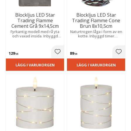
Blockljus LED Star
Blockljus LED Star
Trading Flamme
Trading Flamme Cone
Cement Grå 9x14,5cm
Brun 8x10,5cm
Fyrkantig modell med rå yta
Naturtrogen låga i form av en
och vaxad insida. Inbyggd
kotte. Inbyggd timer
timer och naturtroget sken
automatiserar belysningen
skapar enkelt en trygg och
för en trygg och vacker
dekorativ atmosfär i hela
atmosfär. Batteri medföljer
129
89
hemmet.
vid köp.
Lägg till i favoriter
Lägg t
KR
KR
LÄGG I VARUKORGEN
LÄGG I VARUKORGEN