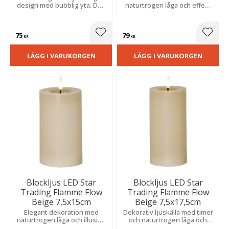
design med bubblig yta. Den
naturtrogen låga och effekt
naturtrogna lågan och timern
av flytande vax. Fin i grupp
ger ett varmt sken och blir en
och sprider ett varmt sken.
vacker dekoration.
Med inbyggd timer.
75
79
Lägg till i favoriter
Lägg t
KR
KR
LÄGG I VARUKORGEN
LÄGG I VARUKORGEN
Blockljus LED Star
Blockljus LED Star
Trading Flamme Flow
Trading Flamme Flow
Beige 7,5x15cm
Beige 7,5x17,5cm
Elegant dekoration med
Dekorativ ljuskälla med timer
naturtrogen låga och illusion
och naturtrogen låga och
av rinnande vax. Vacker att
realistisk vaxeffekt. Ger ett