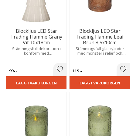
Blockljus LED Star
Blockljus LED Star
Trading Flamme Grany
Trading Flamme Leaf
Vit 10x18cm
Brun 8,5x10cm
Stämningsfull dekoration i
Stämningsfull glascylinder
konform med
med mönster i relief och
verklighetstrogen låga och
naturtrogen låga. Den
varmt sken. Inbyggd timer
inbyggda timern sköter
gör den både praktisk och
tändningen för en trygg och
99
119
dekorativ i grupp.
ombonad atmosfär.
Lägg till i favoriter
Lägg t
KR
KR
LÄGG I VARUKORGEN
LÄGG I VARUKORGEN