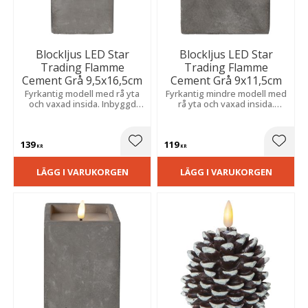
Blockljus LED Star
Blockljus LED Star
Trading Flamme
Trading Flamme
Cement Grå 9,5x16,5cm
Cement Grå 9x11,5cm
Fyrkantig modell med rå yta
Fyrkantig mindre modell med
och vaxad insida. Inbyggd
rå yta och vaxad insida.
timer och naturtroget sken
Inbyggd timer och
skapar enkelt en trygg och
naturtroget sken skapar
dekorativ atmosfär i hela
enkelt en trygg och
139
119
hemmet.
dekorativ atmosfär i hela
Lägg till i favoriter
Lägg t
KR
KR
hemmet.
LÄGG I VARUKORGEN
LÄGG I VARUKORGEN