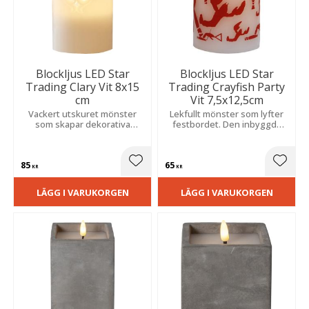
Blockljus LED Star
Blockljus LED Star
Trading Clary Vit 8x15
Trading Crayfish Party
cm
Vit 7,5x12,5cm
Vackert utskuret mönster
Lekfullt mönster som lyfter
som skapar dekorativa
festbordet. Den inbyggda
skuggor. Inbyggd timer
timern sköter allt
automatiserar belysningen
automatiskt för en enkel och
för en trygg och
trygg och kväll.
85
65
stämningsfull miljö varje dag.
Lägg till i favoriter
Lägg t
KR
KR
LÄGG I VARUKORGEN
LÄGG I VARUKORGEN