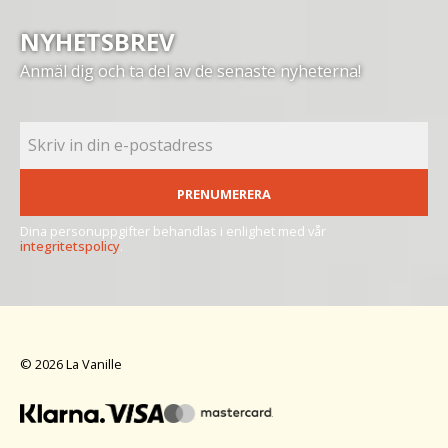
NYHETSBREV
Anmäl dig och ta del av de senaste nyheterna!
PRENUMERERA
Dina personuppgifter behandlas i enlighet med vår
integritetspolicy
.
© 2026 La Vanille