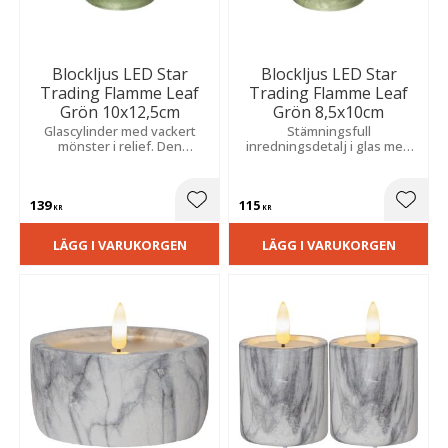
Blockljus LED Star
Blockljus LED Star
Trading Flamme Leaf
Trading Flamme Leaf
Grön 10x12,5cm
Grön 8,5x10cm
Glascylinder med vackert
Stämningsfull
mönster i relief. Den
inredningsdetalj i glas med
naturtrogna lågan sprider ett
vitt vax och reliefmönster.
mjukt sken varje kväll tack
Den praktiska timern sköter
vare den inbyggda timern.
tändningen för en trygg och
139
115
genuin atmosfär.
Lägg till i favoriter
Lägg t
KR
KR
LÄGG I VARUKORGEN
LÄGG I VARUKORGEN