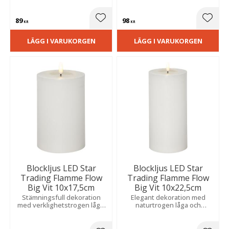
placera tillsammans med
varmt sken och passar extra
flera och ger ett behagligt
bra i grupp.
89
98
varmt sken.
Lägg till i favoriter
Lägg t
KR
KR
LÄGG I VARUKORGEN
LÄGG I VARUKORGEN
Blockljus LED Star
Blockljus LED Star
Trading Flamme Flow
Trading Flamme Flow
Big Vit 10x17,5cm
Big Vit 10x22,5cm
Stämningsfull dekoration
Elegant dekoration med
med verklighetstrogen låga,
naturtrogen låga och
timer och vaxliknande yta. Fin
realistisk vaxeffekt. Inbyggd
att placera ensam eller i
timer sprider ett varmt sken
grupp.
och skapar dynamik i grupp.