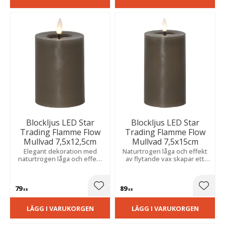
Blockljus LED Star
Blockljus LED Star
Trading Flamme Flow
Trading Flamme Flow
Mullvad 7,5x12,5cm
Mullvad 7,5x15cm
Elegant dekoration med
Naturtrogen låga och effekt
naturtrogen låga och effekt
av flytande vax skapar ett
av flytande vax som ger ett
mjukt, varmt sken med
varmt och stämningsfullt
elegant uttryck.
sken.
79
89
Lägg till i favoriter
Lägg t
KR
KR
LÄGG I VARUKORGEN
LÄGG I VARUKORGEN