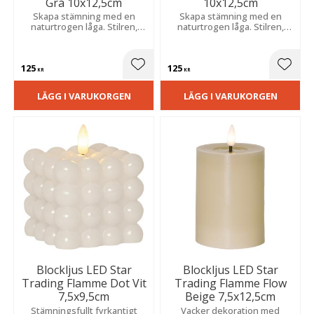
Grå 10x12,5cm
10x12,5cm
Skapa stämning med en
Skapa stämning med en
naturtrogen låga. Stilren,
naturtrogen låga. Stilren,
bubblig vaxfinish och smart
bubblig vaxfinish och smart
timer för ett tryggt, varmt
timer för ett tryggt, varmt
sken.
sken.
125
125
Lägg till i favoriter
Lägg t
KR
KR
LÄGG I VARUKORGEN
LÄGG I VARUKORGEN
Blockljus LED Star
Blockljus LED Star
Trading Flamme Dot Vit
Trading Flamme Flow
7,5x9,5cm
Beige 7,5x12,5cm
Stämningsfullt fyrkantigt
Vacker dekoration med