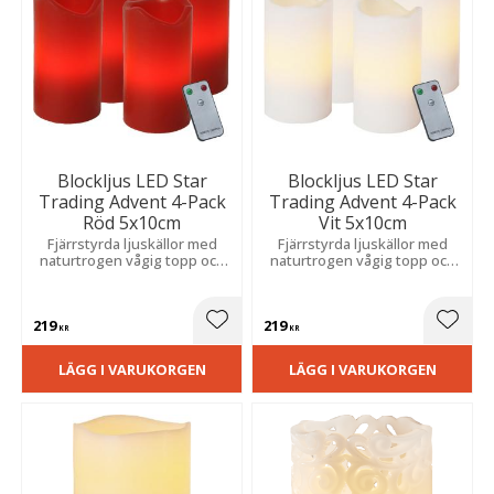
Blockljus LED Star
Blockljus LED Star
Trading Advent 4-Pack
Trading Advent 4-Pack
Röd 5x10cm
Vit 5x10cm
Fjärrstyrda ljuskällor med
Fjärrstyrda ljuskällor med
naturtrogen vågig topp och
naturtrogen vågig topp och
flammande sken. Skapar en
flammande sken. Skapar en
mysig atmosfär i hemmet.
trygg, mysig atmosfär i
Praktiska batterier medföljer.
hemmet. Praktiska batterier
219
219
medföljer.
Lägg till i favoriter
Lägg t
KR
KR
LÄGG I VARUKORGEN
LÄGG I VARUKORGEN