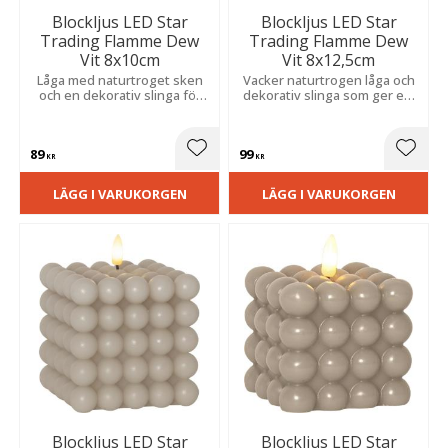
Blockljus LED Star
Blockljus LED Star
Trading Flamme Dew
Trading Flamme Dew
Vit 8x10cm
Vit 8x12,5cm
Låga med naturtroget sken
Vacker naturtrogen låga och
och en dekorativ slinga för
dekorativ slinga som ger ett
en stämningsfull känsla.
mjukt, varmt sken och en
Skapar en säker och varm
mysig känsla i hemmet.
atmosfär i stearin.
89
99
Lägg till i favoriter
Lägg t
KR
KR
LÄGG I VARUKORGEN
LÄGG I VARUKORGEN
Blockljus LED Star
Blockljus LED Star