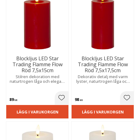
Blockljus LED Star
Blockljus LED Star
Trading Flamme Flow
Trading Flamme Flow
Röd 7,5x15cm
Röd 7,5x17,5cm
Stilren dekoration med
Dekorativ detalj med varm
naturtrogen låga och elegant
lyster, naturtrogen låga och
yta som skapar ett varmt och
ett uttryck inspirerat av
inbjudande sken.
flytande vax.
89
98
Lägg till i favoriter
Lägg t
KR
KR
LÄGG I VARUKORGEN
LÄGG I VARUKORGEN