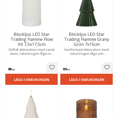
Blockljus LED Star
Blockljus LED Star
Trading Flamme Flow
Trading Flamme Grany
Vit 7,5x17,5cm
Grön 7x15cm
Stilfull dekoration med varmt
Konformad dekoration med
sken, naturtrogen låga och
naturtrogen låga och
realistisk vaxeffekt som ger
varmvitt sken. Inbyggd timer
en inbjudande känsla i
sprider stämning och skapar
rummet.
ett vackert blickfång i grupp.
98
89
Lägg till i favoriter
Lägg t
KR
KR
LÄGG I VARUKORGEN
LÄGG I VARUKORGEN