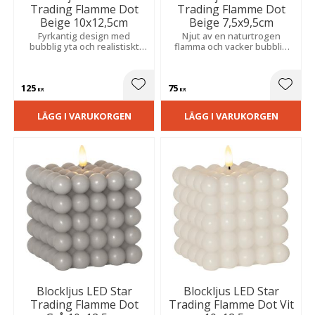
Trading Flamme Dot
Trading Flamme Dot
Beige 10x12,5cm
Beige 7,5x9,5cm
Fyrkantig design med
Njut av en naturtrogen
bubblig yta och realistiskt
flamma och vacker bubblig
flammande sken. Praktisk
struktur. Inbyggd timer gör
timerfunktion automatiserar
det enkelt att skapa
belysningen i hemmets alla
stämning varje dag.
125
75
rum.
Lägg till i favoriter
Lägg t
KR
KR
LÄGG I VARUKORGEN
LÄGG I VARUKORGEN
Blockljus LED Star
Blockljus LED Star
Trading Flamme Dot
Trading Flamme Dot Vit