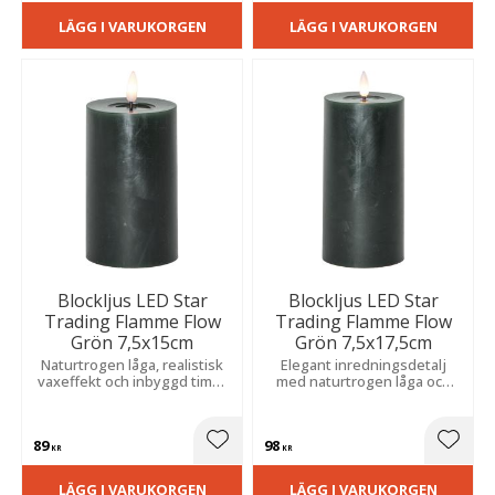
LÄGG I VARUKORGEN
LÄGG I VARUKORGEN
Blockljus LED Star
Blockljus LED Star
Trading Flamme Flow
Trading Flamme Flow
Grön 7,5x15cm
Grön 7,5x17,5cm
Naturtrogen låga, realistisk
Elegant inredningsdetalj
vaxeffekt och inbyggd timer
med naturtrogen låga och
gör denna dekoration till en
realistisk vaxyta. Den
varm och stämningsfull detalj
inbyggda timern bidrar till ett
i grupp.
varmt sken och en fin helhet
89
98
i grupp.
Lägg till i favoriter
Lägg t
KR
KR
LÄGG I VARUKORGEN
LÄGG I VARUKORGEN