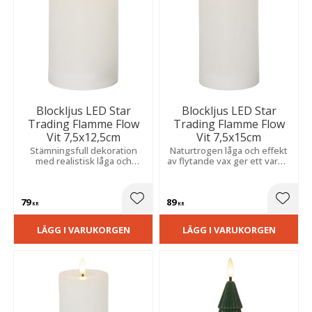
Blockljus LED Star
Blockljus LED Star
Trading Flamme Flow
Trading Flamme Flow
Vit 7,5x12,5cm
Vit 7,5x15cm
Stämningsfull dekoration
Naturtrogen låga och effekt
med realistisk låga och
av flytande vax ger ett varmt,
elegant finish som passar
stämningsfullt sken som
fint både ensam och i grupp.
passar fint både ensam och i
grupp.
79
89
Lägg till i favoriter
Lägg t
KR
KR
LÄGG I VARUKORGEN
LÄGG I VARUKORGEN