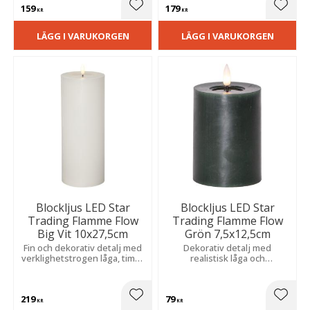
159
179
Lägg till i favoriter
Lägg t
KR
KR
LÄGG I VARUKORGEN
LÄGG I VARUKORGEN
Blockljus LED Star
Blockljus LED Star
Trading Flamme Flow
Trading Flamme Flow
Big Vit 10x27,5cm
Grön 7,5x12,5cm
Fin och dekorativ detalj med
Dekorativ detalj med
verklighetstrogen låga, timer
realistisk låga och
och naturtrogen vaxkänsla.
vaxliknande yta. Med
Extra fin tillsammans med
inbyggd timer är den enkel
flera.
att använda och passar extra
219
79
fint i grupp.
Lägg till i favoriter
Lägg t
KR
KR