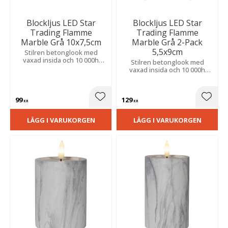
Blockljus LED Star
Blockljus LED Star
Trading Flamme
Trading Flamme
Marble Grå 10x7,5cm
Marble Grå 2-Pack
5,5x9cm
Stilren betonglook med
vaxad insida och 10 000h
Stilren betonglook med
livslängd. Ger en modern stil
vaxad insida och 10 000h
till hemmet med naturtrogen
livslängd. Perfekt för lyktor
låga och 6h timer. 0,03W
och små arrangemang.
effekt.
Inbyggd timer. Batterier ingår
99
129
(4xCR2032).
Lägg till i favoriter
Lägg t
KR
KR
LÄGG I VARUKORGEN
LÄGG I VARUKORGEN