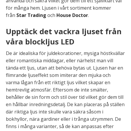
använda och säkra vilket gör dem till ett självklart val
för många hem. Ljusen i vårt sortiment kommer
från
Star Trading
och
House Doctor
.
Upptäck det vackra ljuset från
våra blockljus LED
De är idealiska för juldekorationer, mysiga höstkvällar
eller romantiska middagar, eller närhelst man vill
tända ett ljus, utan att behöva bytas ut. Ljusen har en
flimrande ljuseffekt som imiterar den mjuka och
varma lågan från ett riktigt ljus vilket skapar en
hemtrevlig atmosfär. Eftersom de inte smälter,
behåller de sin form och stil över tid vilket gör dem till
en hållbar inredningsdetalj. De kan placeras på ställen
där riktiga ljus inte skulle vara säkra såsom i
bokhyllor, nära gardiner eller i trånga utrymmen. De
finns i många varianter, så de kan anpassas efter