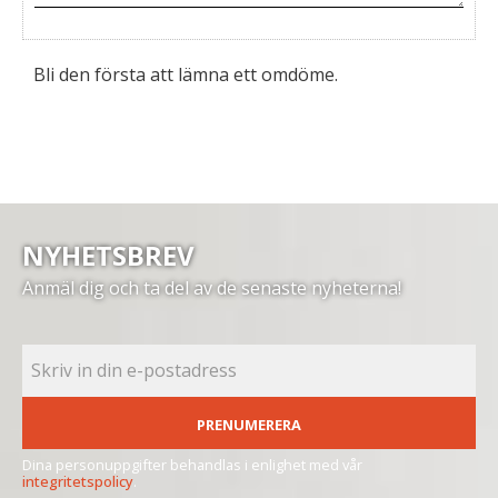
Bli den första att lämna ett omdöme.
NYHETSBREV
Anmäl dig och ta del av de senaste nyheterna!
PRENUMERERA
Dina personuppgifter behandlas i enlighet med vår
integritetspolicy
.