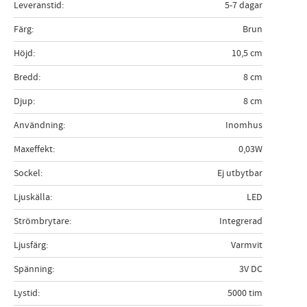
Leveranstid
5-7 dagar
Färg
Brun
Höjd
10,5 cm
Bredd
8 cm
Djup
8 cm
Användning
Inomhus
Maxeffekt
0,03W
Sockel
Ej utbytbar
Ljuskälla
LED
Strömbrytare
Integrerad
Ljusfärg
Varmvit
Spänning
3V DC
Lystid
5000 tim