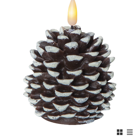
Rutnäts
List