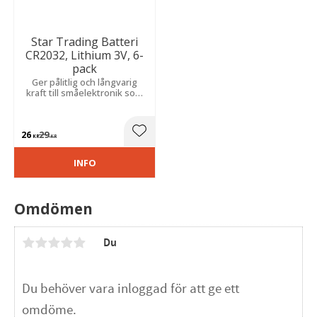
Star Trading Batteri
CR2032, Lithium 3V, 6-
pack
Ger pålitlig och långvarig
kraft till småelektronik som
fjärrkontroller och LED-
produkter.
26
29
Lägg till i favoriter
KR
KR
INFO
Omdömen
Du