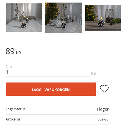
89
KR
Antal
st
Lägg till i fa
LÄGG I VARUKORGEN
Lagerstatus
I lager
Artikelnr
062-68