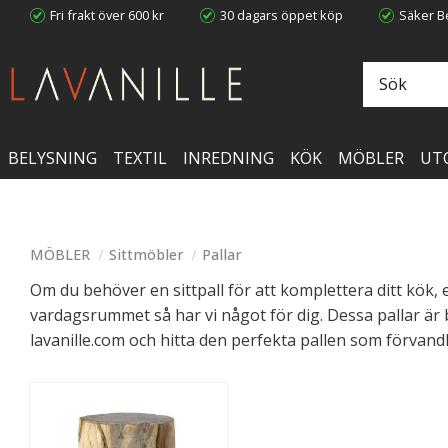
Fri frakt över 600 kr
30 dagars öppet köp
Säker Be
BELYSNING
TEXTIL
INREDNING
KÖK
MÖBLER
UT
MÖBLER
Sittmöbler
Pallar
Om du behöver en sittpall för att komplettera ditt kök, 
vardagsrummet så har vi något för dig. Dessa pallar är
lavanille.com och hitta den perfekta pallen som förvandla