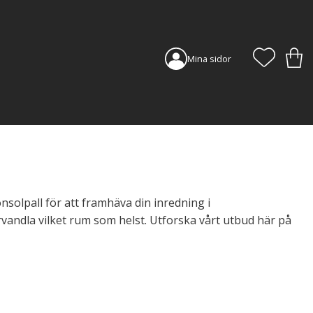
FAVORI
KUN
Mina sidor
nsolpall för att framhäva din inredning i
vandla vilket rum som helst. Utforska vårt utbud här på