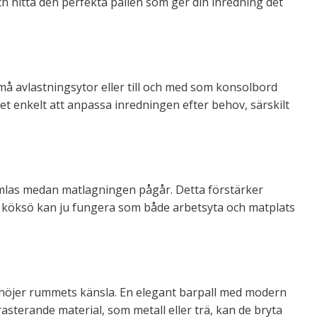
ch hitta den perfekta pallen som ger din inredning det
må avlastningsytor eller till och med som konsolbord
det enkelt att anpassa inredningen efter behov, särskilt
samlas medan matlagningen pågår. Detta förstärker
En köksö kan ju fungera som både arbetsyta och matplats
förhöjer rummets känsla. En elegant barpall med modern
rasterande material, som metall eller trä, kan de bryta