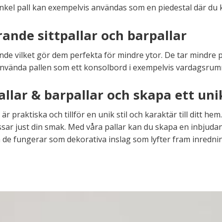
el pall kan exempelvis användas som en piedestal där du ka
nde sittpallar och barpallar
de vilket gör dem perfekta för mindre ytor. De tar mindre p
 använda pallen som ett konsolbord i exempelvis vardagsrumm
allar & barpallar och skapa ett un
 praktiska och tillför en unik stil och karaktär till ditt hem
ssar just din smak. Med våra pallar kan du skapa en inbjuda
m de fungerar som dekorativa inslag som lyfter fram inredn