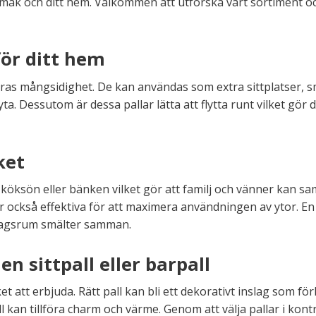
 smak och ditt hem. Välkommen att utforska vårt sortiment o
för ditt hem
eras mångsidighet. De kan användas som extra sittplatser, s
a. Dessutom är dessa pallar lätta att flytta runt vilket gör 
ket
d köksön eller bänken vilket gör att familj och vänner kan 
är också effektiva för att maximera användningen av ytor. 
ardagsrum smälter samman.
 sittpall eller barpall
t att erbjuda. Rätt pall kan bli ett dekorativt inslag som 
ll kan tillföra charm och värme. Genom att välja pallar i kont