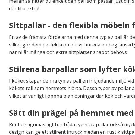
mellan så hittar du enkelt den pall som passar just din
där lilla extra!
Sittpallar - den flexibla möbeln 
En av de främsta fördelarna med denna typ av pall är d
vilket gör dem perfekta om du vill inreda en begränsad yt
när ni är många och extra sittplatser snabbt behövs.
Stilrena barpallar som lyfter kö
I köket skapar denna typ av pall en inbjudande miljö vi
kökets roll som hemmets hjärta. Dessa typer av pallar 
vilket är vanligt i öppna planlösningar där kök och v
Sätt din prägel på hemmet med en
Rent designmässigt har båda typer av pallar också mycke
design kan ge ett stilrent intryck medan en rustik sittpa