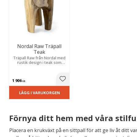
Nordal Raw Träpall
Teak
Träpall Raw från Nordal med
rustik design i teak som
passar lika bra som pall eller
som sidobord.
1 906
Lägg till i favoriter
KR
LÄGG I VARUKORGEN
Förnya ditt hem med våra stilful
Placera en krukväxt på en sittpall för att ge liv åt ditt