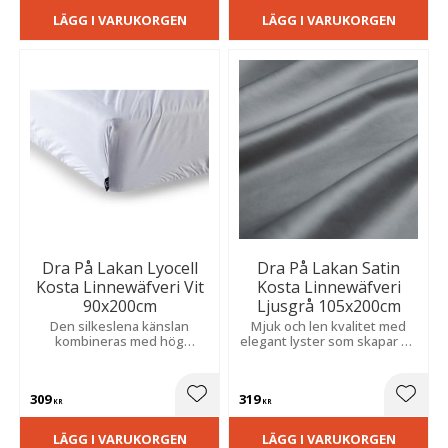
LÄGG I VARUKORGEN
LÄGG I VARUKORGEN
Dra På Lakan Lyocell
Dra På Lakan Satin
Kosta Linnewäfveri Vit
Kosta Linnewäfveri
90x200cm
Ljusgrå 105x200cm
Den silkeslena känslan
Mjuk och len kvalitet med
kombineras med hög
elegant lyster som skapar en
fuktabsorption för en sval
lyxig hotellkänsla och ger
och komfortabel natts sömn.
hög komfort natt efter natt.
309
319
Lägg till i favoriter
Lägg t
KR
KR
LÄGG I VARUKORGEN
LÄGG I VARUKORGEN