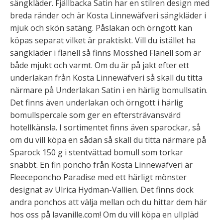
sängkläder. Fjällbacka Satin har en stilren design med
breda ränder och är Kosta Linnewäfveri sängkläder i
mjuk och skön satäng. Påslakan och örngott kan
köpas separat vilket är praktiskt. Vill du istället ha
sängkläder i flanell så finns Mosshed Flanell som är
både mjukt och varmt. Om du är på jakt efter ett
underlakan från Kosta Linnewäfveri så skall du titta
närmare på Underlakan Satin i en härlig bomullsatin.
Det finns även underlakan och örngott i härlig
bomullspercale som ger en eftersträvansvärd
hotellkänsla. I sortimentet finns även sparockar, så
om du vill köpa en sådan så skall du titta närmare på
Sparock 150 g i stentvättad bomull som torkar
snabbt. En fin poncho från Kosta Linnewäfveri är
Fleeceponcho Paradise med ett härligt mönster
designat av Ulrica Hydman-Vallien. Det finns dock
andra ponchos att välja mellan och du hittar dem här
hos oss på lavanille.com! Om du vill köpa en ullpläd