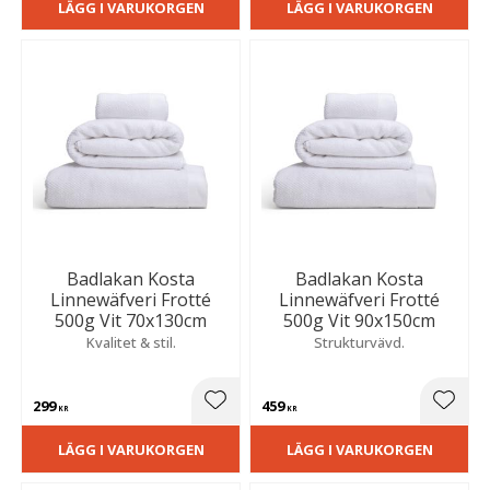
LÄGG I VARUKORGEN
LÄGG I VARUKORGEN
Badlakan Kosta
Badlakan Kosta
Linnewäfveri Frotté
Linnewäfveri Frotté
500g Vit 70x130cm
500g Vit 90x150cm
Kvalitet & stil.
Strukturvävd.
299
459
Lägg till i favoriter
Lägg t
KR
KR
LÄGG I VARUKORGEN
LÄGG I VARUKORGEN