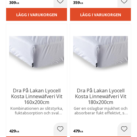
309
359
Lägg till i favoriter
Lägg t
KR
KR
LÄGG I VARUKORGEN
LÄGG I VARUKORGEN
Dra På Lakan Lyocell
Dra På Lakan Lyocell
Kosta Linnewäfveri Vit
Kosta Linnewäfveri Vit
160x200cm
180x200cm
Kombinationen av slitstyrka,
Ger en oslagbar mjukhet och
fuktabsorption och sval
absorberar fukt effektivt, så
komfort gör detta till ett
att sängen håller sig sval och
uppskattat val för
bekväm hela natten.
sovrummet.
429
479
Lägg till i favoriter
Lägg t
KR
KR