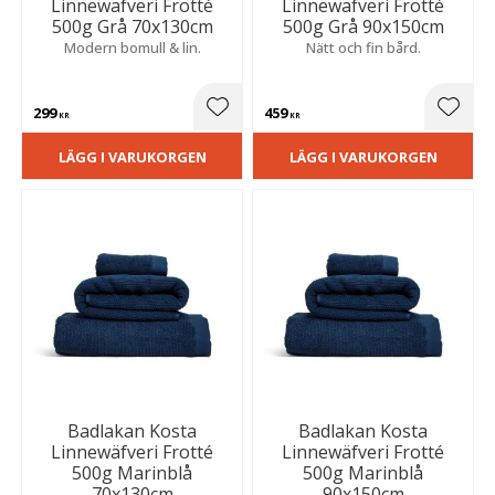
Linnewäfveri Frotté
Linnewäfveri Frotté
500g Grå 70x130cm
500g Grå 90x150cm
Modern bomull & lin.
Nätt och fin bård.
299
459
Lägg till i favoriter
Lägg t
KR
KR
LÄGG I VARUKORGEN
LÄGG I VARUKORGEN
Badlakan Kosta
Badlakan Kosta
Linnewäfveri Frotté
Linnewäfveri Frotté
500g Marinblå
500g Marinblå
70x130cm
90x150cm