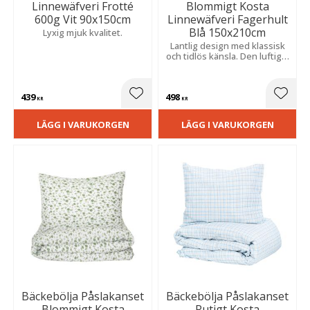
Linnewäfveri Frotté
Blommigt Kosta
600g Vit 90x150cm
Linnewäfveri Fagerhult
Blå 150x210cm
Lyxig mjuk kvalitet.
Lantlig design med klassisk
och tidlös känsla. Den luftiga,
veckade strukturen känns
sval och behaglig under
varma sommarnätter.
439
498
Lägg till i favoriter
Lägg t
KR
KR
LÄGG I VARUKORGEN
LÄGG I VARUKORGEN
Bäckebölja Påslakanset
Bäckebölja Påslakanset
Blommigt Kosta
Rutigt Kosta