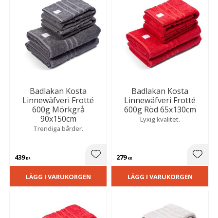
Badlakan Kosta
Badlakan Kosta
Linnewäfveri Frotté
Linnewäfveri Frotté
600g Mörkgrå
600g Röd 65x130cm
90x150cm
Lyxig kvalitet.
Trendiga bårder.
439
279
Lägg till i favoriter
Lägg t
KR
KR
LÄGG I VARUKORGEN
LÄGG I VARUKORGEN