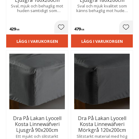
Sval, mjuk och behaglig mot
Sval och mjuk kvalitet som
huden samtidigt som
känns behaglig mot huden,
materialet effektivt
skrynklar mindre och bidrar
absorberar fukt för ökad
till en hög sovkomfort.
komfort.
429
479
Lägg till i favoriter
Lägg t
KR
KR
LÄGG I VARUKORGEN
LÄGG I VARUKORGEN
Dra På Lakan Lyocell
Dra På Lakan Lyocell
Kosta Linnewäfveri
Kosta Linnewäfveri
Ljusgrå 90x200cm
Mörkgrå 120x200cm
Ett mjukt och slitstarkt
Slitstarkt material med hög