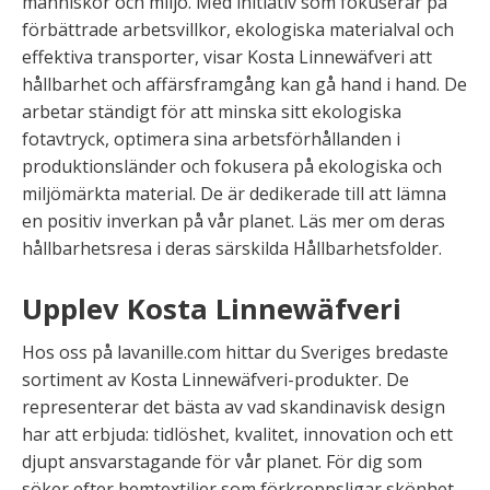
människor och miljö. Med initiativ som fokuserar på
förbättrade arbetsvillkor, ekologiska materialval och
effektiva transporter, visar Kosta Linnewäfveri att
hållbarhet och affärsframgång kan gå hand i hand. De
arbetar ständigt för att minska sitt ekologiska
fotavtryck, optimera sina arbetsförhållanden i
produktionsländer och fokusera på ekologiska och
miljömärkta material. De är dedikerade till att lämna
en positiv inverkan på vår planet. Läs mer om deras
hållbarhetsresa i deras särskilda Hållbarhetsfolder.
Upplev Kosta Linnewäfveri
Hos oss på lavanille.com hittar du Sveriges bredaste
sortiment av Kosta Linnewäfveri-produkter. De
representerar det bästa av vad skandinavisk design
har att erbjuda: tidlöshet, kvalitet, innovation och ett
djupt ansvarstagande för vår planet. För dig som
söker efter hemtextilier som förkroppsligar skönhet