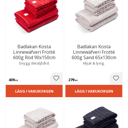
Badlakan Kosta
Badlakan Kosta
Linnewäfveri Frotté
Linnewäfveri Frotté
600g Röd 90x150cm
600g Sand 65x130cm
Snygg detaljbård.
Mjuk & lyxig.
439
279
Lägg till i favoriter
Lägg t
KR
KR
LÄGG I VARUKORGEN
LÄGG I VARUKORGEN