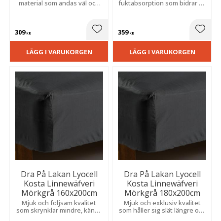
material som andas väl och
fuktabsorption som bidrar till
skapar en optimal, sval
en fräsch, sval och
sovmiljö för bästa möjliga
komfortabel sovmiljö.
vila.
309
359
Lägg till i favoriter
Lägg t
KR
KR
LÄGG I VARUKORGEN
LÄGG I VARUKORGEN
Dra På Lakan Lyocell
Dra På Lakan Lyocell
Kosta Linnewäfveri
Kosta Linnewäfveri
Mörkgrå 160x200cm
Mörkgrå 180x200cm
Mjuk och följsam kvalitet
Mjuk och exklusiv kvalitet
som skrynklar mindre, känns
som håller sig slät längre och
sval mot huden och erbjuder
erbjuder sval komfort natt