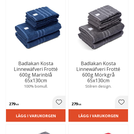
Badlakan Kosta
Badlakan Kosta
Linnewäfveri Frotté
Linnewäfveri Frotté
600g Marinblå
600g Mörkgrå
65x130cm
65x130cm
100% bomull.
Stilren design.
279
279
Lägg till i favoriter
Lägg t
KR
KR
LÄGG I VARUKORGEN
LÄGG I VARUKORGEN