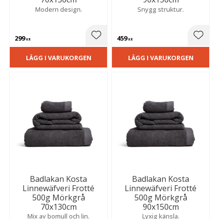
Modern design.
Snygg struktur.
299
459
Lägg till i favoriter
Lägg t
KR
KR
LÄGG I VARUKORGEN
LÄGG I VARUKORGEN
Badlakan Kosta
Badlakan Kosta
Linnewäfveri Frotté
Linnewäfveri Frotté
500g Mörkgrå
500g Mörkgrå
70x130cm
90x150cm
Mix av bomull och lin.
Lyxig känsla.