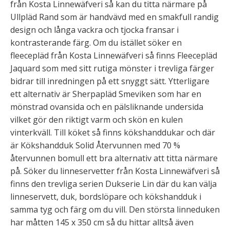
från Kosta Linnewäfveri så kan du titta närmare på
Ullpläd Rand som är handvävd med en smakfull randig
design och långa vackra och tjocka fransar i
kontrasterande färg. Om du istället söker en
fleecepläd från Kosta Linnewäfveri så finns Fleecepläd
Jaquard som med sitt rutiga mönster i trevliga färger
bidrar till inredningen på ett snyggt sätt. Ytterligare
ett alternativ är Sherpapläd Smeviken som har en
mönstrad ovansida och en pälsliknande undersida
vilket gör den riktigt varm och skön en kulen
vinterkväll. Till köket så finns kökshanddukar och där
är Kökshandduk Solid Återvunnen med 70 %
återvunnen bomull ett bra alternativ att titta närmare
på. Söker du linneservetter från Kosta Linnewäfveri så
finns den trevliga serien Dukserie Lin där du kan välja
linneservett, duk, bordslöpare och kökshandduk i
samma tyg och färg om du vill. Den största linneduken
har måtten 145 x 350 cm så du hittar alltså även