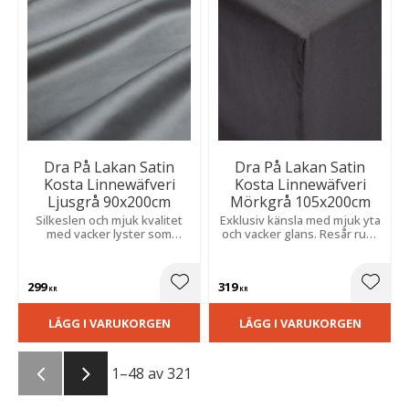
Dra På Lakan Satin
Dra På Lakan Satin
Kosta Linnewäfveri
Kosta Linnewäfveri
Ljusgrå 90x200cm
Mörkgrå 105x200cm
Silkeslen och mjuk kvalitet
Exklusiv känsla med mjuk yta
med vacker lyster som
och vacker glans. Resår runt
skapar en exklusiv känsla
om gör att passformen sitter
och skön komfort hela
på plats hela natten.
natten.
299
319
Lägg till i favoriter
Lägg t
KR
KR
LÄGG I VARUKORGEN
LÄGG I VARUKORGEN
1–
48
av
321