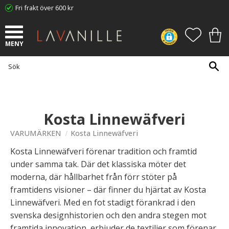
Fri frakt över 600 kr
Meny
FAVORI
KUN
Kosta Linnewäfveri
VARUMÄRKEN
Kosta Linnewäfveri
Kosta Linnewäfveri förenar tradition och framtid
under samma tak. Där det klassiska möter det
moderna, där hållbarhet från förr stöter på
framtidens visioner – där finner du hjärtat av Kosta
Linnewäfveri. Med en fot stadigt förankrad i den
svenska designhistorien och den andra stegen mot
framtida innovation, erbjuder de textilier som förenar