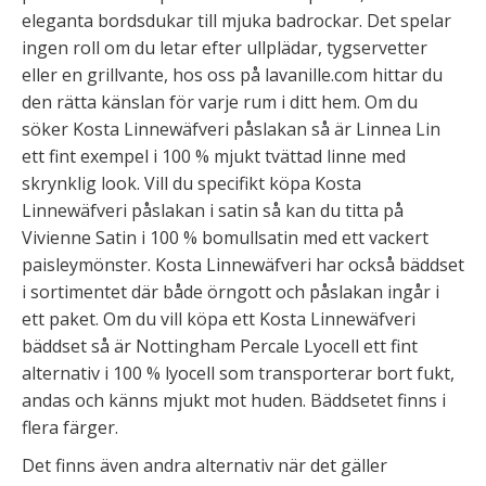
eleganta bordsdukar till mjuka badrockar. Det spelar
ingen roll om du letar efter ullplädar, tygservetter
eller en grillvante, hos oss på lavanille.com hittar du
den rätta känslan för varje rum i ditt hem. Om du
söker Kosta Linnewäfveri påslakan så är Linnea Lin
ett fint exempel i 100 % mjukt tvättad linne med
skrynklig look. Vill du specifikt köpa Kosta
Linnewäfveri påslakan i satin så kan du titta på
Vivienne Satin i 100 % bomullsatin med ett vackert
paisleymönster. Kosta Linnewäfveri har också bäddset
i sortimentet där både örngott och påslakan ingår i
ett paket. Om du vill köpa ett Kosta Linnewäfveri
bäddset så är Nottingham Percale Lyocell ett fint
alternativ i 100 % lyocell som transporterar bort fukt,
andas och känns mjukt mot huden. Bäddsetet finns i
flera färger.
Det finns även andra alternativ när det gäller