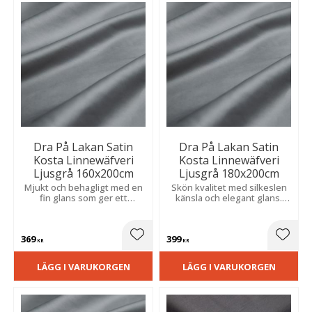
Dra På Lakan Satin
Dra På Lakan Satin
Kosta Linnewäfveri
Kosta Linnewäfveri
Ljusgrå 160x200cm
Ljusgrå 180x200cm
Mjukt och behagligt med en
Skön kvalitet med silkeslen
fin glans som ger ett
känsla och elegant glans.
exklusivt intryck. Resåren
Resår runt om ger en säker
säkerställer en snygg och
passform och håller det på
slät bäddning.
plats.
369
399
Lägg till i favoriter
Lägg t
KR
KR
LÄGG I VARUKORGEN
LÄGG I VARUKORGEN