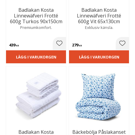
Badlakan Kosta
Badlakan Kosta
Linnewäfveri Frotté
Linnewäfveri Frotté
600g Turkos 90x150cm
600g Vit 65x130cm
Premiumkomfort.
Exklusiv känsla.
439
279
Lägg till i favoriter
Lägg t
KR
KR
LÄGG I VARUKORGEN
LÄGG I VARUKORGEN
Badlakan Kosta
Bäckebölja Påslakanset