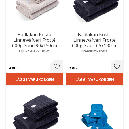
Badlakan Kosta
Badlakan Kosta
Linnewäfveri Frotté
Linnewäfveri Frotté
600g Sand 90x150cm
600g Svart 65x130cm
Mjukt & exklusivt.
Premiumkänsla.
439
279
Lägg till i favoriter
Lägg t
KR
KR
LÄGG I VARUKORGEN
LÄGG I VARUKORGEN