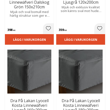
Linnewäfveri Dalskog
Ljusgrå 120x200cm
Grön 150x210cm
Mjuk och exklusiv kvalitet
som känns sval mot huden
Mjuk och sval bomull med
och bidrar till en behaglig
härlig struktur som ger en
sovkomfort hela natten.
avslappnad och ombonad
känsla. Perfekt för ett ljust
och somrigt sovrum.
398
359
Lägg till i favoriter
Lägg t
KR
KR
LÄGG I VARUKORGEN
LÄGG I VARUKORGEN
Dra På Lakan Lyocell
Dra På Lakan Lyocell
Kosta Linnewäfveri
Kosta Linnewäfveri
Ljusgrå 160x200cm
Ljusgrå 180x200cm