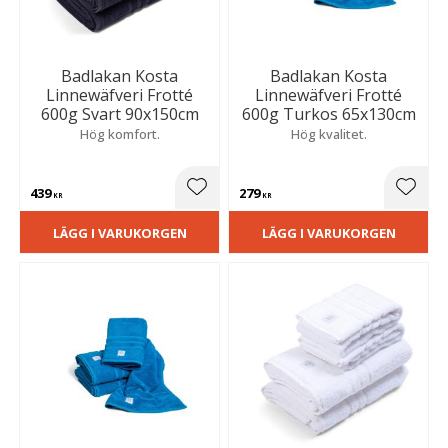
Badlakan Kosta
Badlakan Kosta
Linnewäfveri Frotté
Linnewäfveri Frotté
600g Svart 90x150cm
600g Turkos 65x130cm
Hög komfort.
Hög kvalitet.
439
279
Lägg till i favoriter
Lägg t
KR
KR
LÄGG I VARUKORGEN
LÄGG I VARUKORGEN