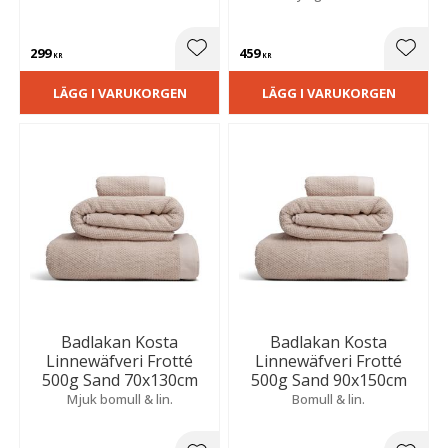
299
459
Lägg till i favoriter
Lägg t
KR
KR
LÄGG I VARUKORGEN
LÄGG I VARUKORGEN
Badlakan Kosta
Badlakan Kosta
Linnewäfveri Frotté
Linnewäfveri Frotté
500g Sand 70x130cm
500g Sand 90x150cm
Mjuk bomull & lin.
Bomull & lin.