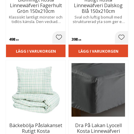
Linnewäfveri Fagerhult
Linnewäfveri Dalskog
Grön 150x210cm
Blå 150x210cm
Klassiskt lantligt mönster och
Sval och luftig bomull med
tidlös känsla. Den veckade
strukturerad yta som ger en
strukturen ger en sval och
avslappnad och ombonad
behaglig känsla under varma
känsla. Passar perfekt i
sommarnätter.
sovrum, gästrum eller
498
398
sommarhus.
Lägg till i favoriter
Lägg t
KR
KR
LÄGG I VARUKORGEN
LÄGG I VARUKORGEN
Bäckebölja Påslakanset
Dra På Lakan Lyocell
Rutigt Kosta
Kosta Linnewäfveri