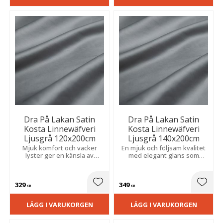
Dra På Lakan Satin
Dra På Lakan Satin
Kosta Linnewäfveri
Kosta Linnewäfveri
Ljusgrå 120x200cm
Ljusgrå 140x200cm
Mjuk komfort och vacker
En mjuk och följsam kvalitet
lyster ger en känsla av
med elegant glans som
vardagslyx och en behaglig
skapar en lyxig känsla och
sovmiljö varje natt.
hög sovkomfort.
329
349
Lägg till i favoriter
Lägg t
KR
KR
LÄGG I VARUKORGEN
LÄGG I VARUKORGEN