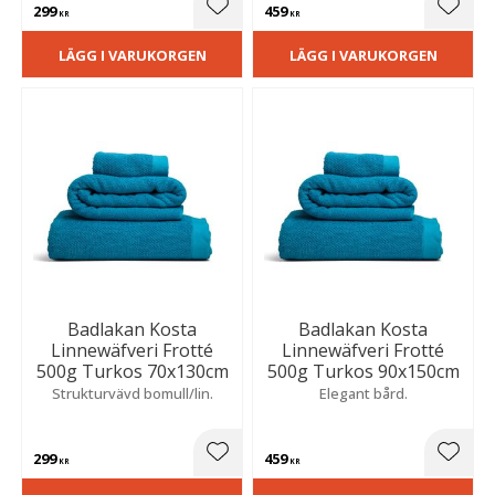
299
459
Lägg till i favoriter
Lägg t
KR
KR
LÄGG I VARUKORGEN
LÄGG I VARUKORGEN
Badlakan Kosta
Badlakan Kosta
Linnewäfveri Frotté
Linnewäfveri Frotté
500g Turkos 70x130cm
500g Turkos 90x150cm
Strukturvävd bomull/lin.
Elegant bård.
299
459
Lägg till i favoriter
Lägg t
KR
KR