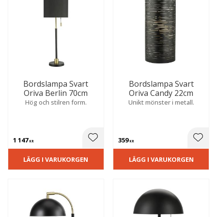
Bordslampa Svart
Bordslampa Svart
Oriva Berlin 70cm
Oriva Candy 22cm
Hög och stilren form.
Unikt mönster i metall.
1 147
359
 till i favoriter
Lägg till i favoriter
Lägg t
KR
KR
LÄGG I VARUKORGEN
LÄGG I VARUKORGEN