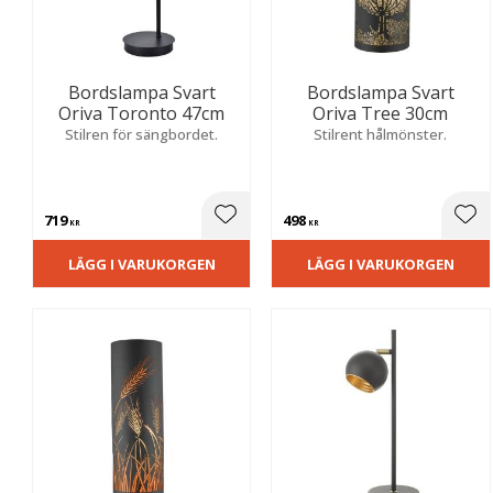
Bordslampa Svart
Bordslampa Svart
Oriva Toronto 47cm
Oriva Tree 30cm
Stilren för sängbordet.
Stilrent hålmönster.
719
498
Lägg till i favoriter
Lägg
KR
KR
LÄGG I VARUKORGEN
LÄGG I VARUKORGEN