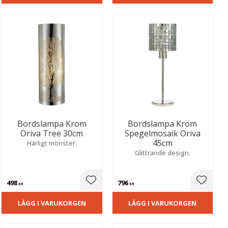
Bordslampa Krom
Bordslampa Krom
Oriva Tree 30cm
Spegelmosaik Oriva
45cm
Härligt mönster.
Glittrande design.
498
796
ill i favoriter
Lägg till i favoriter
Lägg til
KR
KR
LÄGG I VARUKORGEN
LÄGG I VARUKORGEN