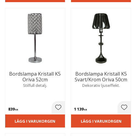
Bordslampa Kristall K5
Bordslampa Kristall K5
Oriva 52cm
Svart/Krom Oriva 50cm
Stilfull detalj.
Dekorativ ljuseffekt.
839
1 139
 till i favoriter
Lägg till i favoriter
Lägg t
KR
KR
LÄGG I VARUKORGEN
LÄGG I VARUKORGEN