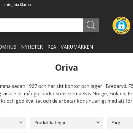
talning via Klarna
OMHUS
NYHETER
REA
VARUMÄRKEN
Oriva
amma sedan 1967 och har sitt kontor och lager i Bredaryd. F
g vidare till många länder som exempelvis Norge, Finland, P
kt och god kvalitet och de arbetar kontinuerligt med att för
Produktkategori
Färg
Bordslampor
58
Antik
8