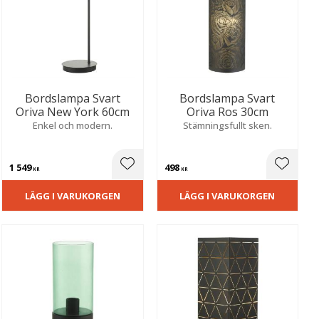
Bordslampa Svart
Bordslampa Svart
Oriva New York 60cm
Oriva Ros 30cm
Enkel och modern.
Stämningsfullt sken.
1 549
498
ill i favoriter
Lägg till i favoriter
Lägg til
KR
KR
LÄGG I VARUKORGEN
LÄGG I VARUKORGEN