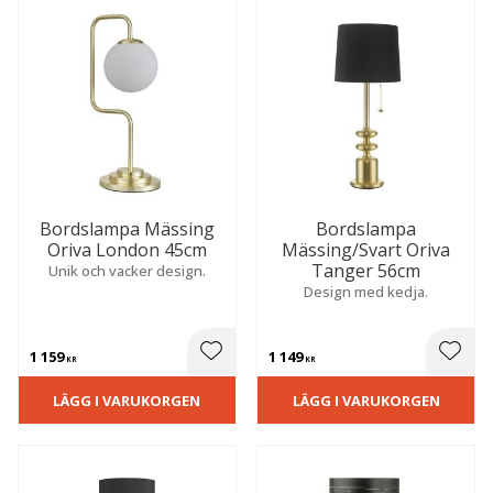
Bordslampa Mässing
Bordslampa
Oriva London 45cm
Mässing/Svart Oriva
Tanger 56cm
Unik och vacker design.
Design med kedja.
1 159
1 149
 till i favoriter
Lägg till i favoriter
Lägg t
KR
KR
LÄGG I VARUKORGEN
LÄGG I VARUKORGEN