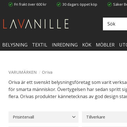
Fri frakt över 600 kr
30 dagars öppet köp
Säker Be
BELYSNING
TEXTIL
INREDNING
KÖK
MÖBLER
UT
VARUMÄRKEN
Oriva
Oriva är ett svenskt belysningsföretag som varit verks
för smarta människor. Övertygelsen har sedan spritt si
flera. Orivas produkter kännetecknas av god design star
Prisintervall
Tillverkare
104
2 549
Oriva
307