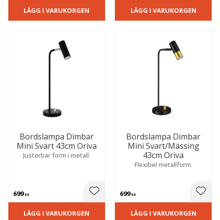
LÄGG I VARUKORGEN
LÄGG I VARUKORGEN
Bordslampa Dimbar
Bordslampa Dimbar
Mini Svart 43cm Oriva
Mini Svart/Mässing
43cm Oriva
Justerbar form i metall.
Flexibel metallform.
699
699
 till i favoriter
Lägg till i favoriter
Lägg t
KR
KR
LÄGG I VARUKORGEN
LÄGG I VARUKORGEN