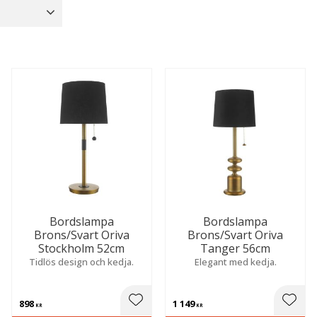
Fönsterlampor
62
Brun
9
Golvlampor
24
Visa fler
Klämlampor
17
Visa fler
Bordslampa
Bordslampa
Brons/Svart Oriva
Brons/Svart Oriva
Stockholm 52cm
Tanger 56cm
Tidlös design och kedja.
Elegant med kedja.
898
1 149
 till i favoriter
Lägg till i favoriter
Lägg t
KR
KR