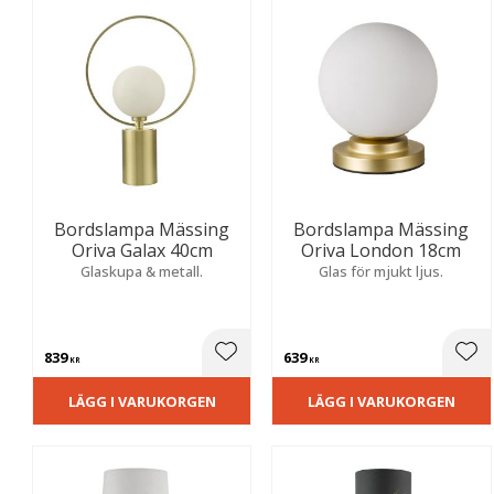
Bordslampa Mässing
Bordslampa Mässing
Oriva Galax 40cm
Oriva London 18cm
Glaskupa & metall.
Glas för mjukt ljus.
839
639
Lägg till i favoriter
Lägg
KR
KR
LÄGG I VARUKORGEN
LÄGG I VARUKORGEN