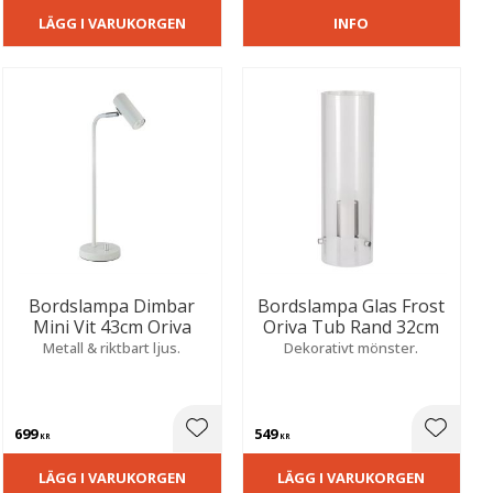
LÄGG I VARUKORGEN
INFO
Bordslampa Dimbar
Bordslampa Glas Frost
Mini Vit 43cm Oriva
Oriva Tub Rand 32cm
Metall & riktbart ljus.
Dekorativt mönster.
699
549
ill i favoriter
Lägg till i favoriter
Lägg til
KR
KR
LÄGG I VARUKORGEN
LÄGG I VARUKORGEN