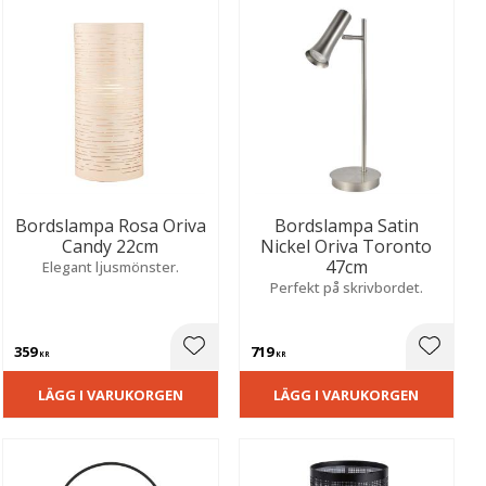
Bordslampa Rosa Oriva
Bordslampa Satin
Candy 22cm
Nickel Oriva Toronto
47cm
Elegant ljusmönster.
Perfekt på skrivbordet.
359
719
ill i favoriter
Lägg till i favoriter
Lägg til
KR
KR
LÄGG I VARUKORGEN
LÄGG I VARUKORGEN