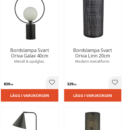
Bordslampa Svart
Bordslampa Svart
Oriva Galax 40cm
Oriva Linn 20cm
Metall & opalglas.
Modern metallform.
839
329
ill i favoriter
Lägg till i favoriter
Lägg til
KR
KR
LÄGG I VARUKORGEN
LÄGG I VARUKORGEN