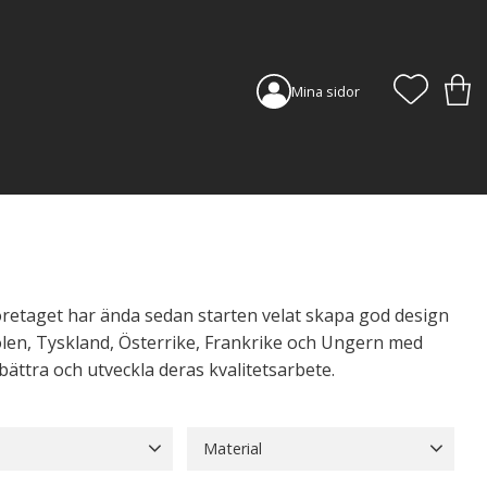
FAVORI
KUN
Mina sidor
öretaget har ända sedan starten velat skapa god design
olen, Tyskland, Österrike, Frankrike och Ungern med
bättra och utveckla deras kvalitetsarbete.
Material
Beige
5
Blå
2
Glas
40
Kristall
3