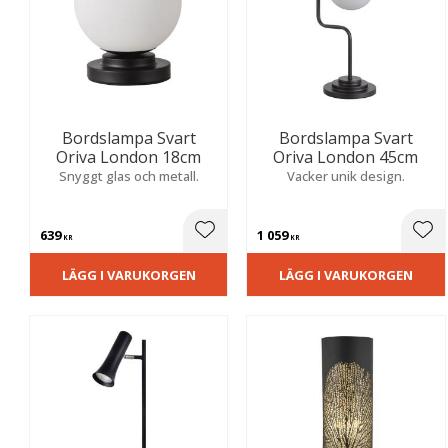
Bordslampa Svart
Bordslampa Svart
Oriva London 18cm
Oriva London 45cm
Snyggt glas och metall.
Vacker unik design.
639
1 059
Lägg till i favoriter
Lägg
KR
KR
LÄGG I VARUKORGEN
LÄGG I VARUKORGEN