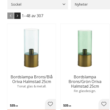
Sockel
Nyheter
Klofäste
19
Nyheter
7
1–
48
av
307
Bordslampa Brons/Blå
Bordslampa
Oriva Halmstad 25cm
Brons/Grön Oriva
Halmstad 25cm
Tonat glas & metall.
Fin glasdesign.
535
535
Lägg till i favoriter
Lägg
KR
KR