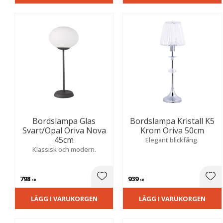
Bordslampa Glas
Bordslampa Kristall K5
Svart/Opal Oriva Nova
Krom Oriva 50cm
45cm
Elegant blickfång.
Klassisk och modern.
798
939
Lägg till i favoriter
Lägg
KR
KR
LÄGG I VARUKORGEN
LÄGG I VARUKORGEN