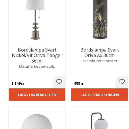
Bordslampa Svart
Bordslampa Svart
Nickel/Vit Oriva Tanger
Oriva Ax 30cm
56cm
Laserskuret mönster.
Metall & kedjedetalj.
1 149
489
Lägg till i favoriter
Lägg
KR
KR
LÄGG I VARUKORGEN
LÄGG I VARUKORGEN