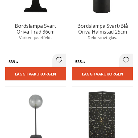
Bordslampa Svart
Bordslampa Svart/Blå
Oriva Träd 36cm
Oriva Halmstad 25cm
Vacker ljuseffekt.
Dekorativt glas.
839
535
 till i favoriter
Lägg till i favoriter
Lägg t
KR
KR
LÄGG I VARUKORGEN
LÄGG I VARUKORGEN