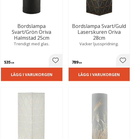
Bordslampa
Bordslampa Svart/Guld
Svart/Grön Oriva
Laserskuren Oriva
Halmstad 25cm
28cm
Trendigt med glas.
Vacker ljusspridning.
535
789
ill i favoriter
Lägg till i favoriter
Lägg til
KR
KR
LÄGG I VARUKORGEN
LÄGG I VARUKORGEN