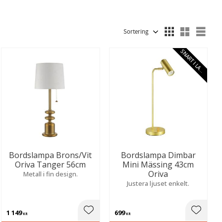
Linne
8
Metall
237
Visa fler
Välj sortering
Välj
S
N
A
R
T
I
L
A
E
G
R
Bordslampa Brons/Vit
Bordslampa Dimbar
Oriva Tanger 56cm
Mini Mässing 43cm
Oriva
Metall i fin design.
Justera ljuset enkelt.
1 149
699
ill i favoriter
Lägg till i favoriter
Lägg til
KR
KR