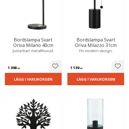
Bordslampa Svart
Bordslampa Svart
Oriva Milano 40cm
Oriva Milazzo 31cm
Justerbart metallhuvud.
Fin modern design.
1 098
1 139
 till i favoriter
Lägg till i favoriter
Lägg t
KR
KR
LÄGG I VARUKORGEN
LÄGG I VARUKORGEN