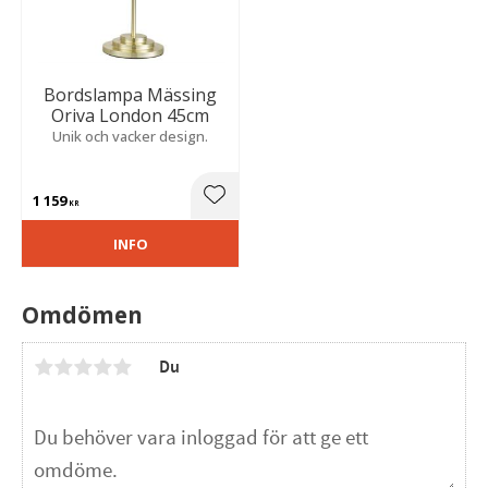
Bordslampa Mässing
Oriva London 45cm
Unik och vacker design.
1 159
Lägg till i favoriter
KR
INFO
Omdömen
Du