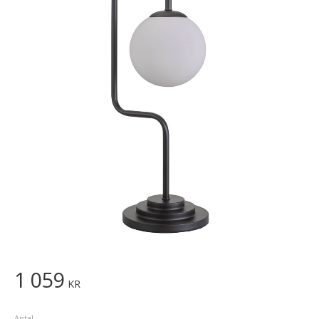
1 059
KR
Antal