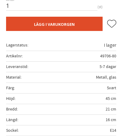
st
Lägg till i fa
LÄGG I VARUKORGEN
Lagerstatus
I lager
Artikelnr
49706-80
Leveranstid
5-7 dagar
Material
Metall, glas
Färg
Svart
Höjd
45 cm
Bredd
21 cm
Längd
16 cm
Sockel
E14