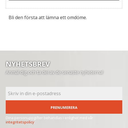
Bli den första att lämna ett omdöme.
NYHETSBREV
Anmäl dig och ta del av de senaste nyheterna!
PRENUMERERA
Dina personuppgifter behandlas i enlighet med vår
integritetspolicy
.