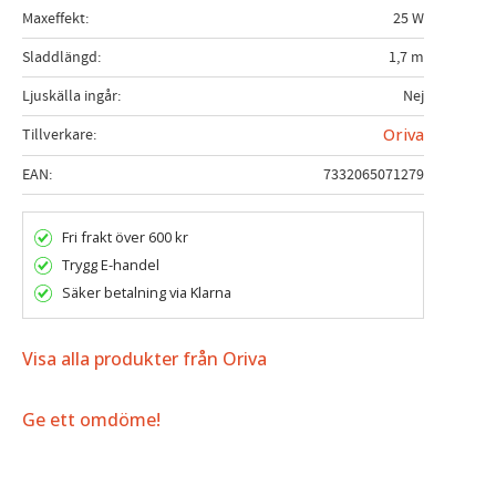
Maxeffekt
25 W
Sladdlängd
1,7 m
Ljuskälla ingår
Nej
Tillverkare
Oriva
EAN
7332065071279
Fri frakt över 600 kr
Trygg E-handel
Säker betalning via Klarna
Visa alla produkter från Oriva
Ge ett omdöme!