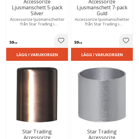
Accessorize
Accessorize
Ljusmanschett 5-pack
Ljusmanschett 7-pack
Silver
Guld
Accessorize ljusmanschetter
Accessorize ljusmanschetter
från Star Trading i
från Star Trading i
silverfärgad metall som ger
guldfärgad metall som ger
din ljusstake en snygg och
din ljusstake en snygg och
modern design.
modern design.
59
59
Lägg till i favoriter
Lägg t
KR
KR
LÄGG I VARUKORGEN
LÄGG I VARUKORGEN
Star Trading
Star Trading
Accessorize
Accessorize