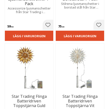
Pack
Stilrena ljusmanschetter i
borstad stål från Star
Accessorize ljusmanschetter
Trading. Perfekta för att
från Star Trading i
dekorera ljusstaken i en
silverfärgad metall som ger
snygg och modern stil.
din ljusstake en snygg och
modern design.
59
75
Lägg till i favoriter
Lägg t
KR
KR
LÄGG I VARUKORGEN
LÄGG I VARUKORGEN
Star Trading Flinga
Star Trading Flinga
Batteridriven
Batteridriven
Toppstjärna Guld
Toppstjärna Vit