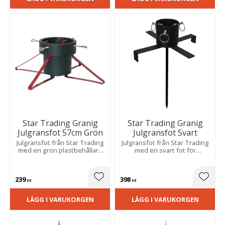
Star Trading Granig
Star Trading Granig
Julgransfot 57cm Grön
Julgransfot Svart
Julgransfot från Star Trading
Julgransfot från Star Trading
med en grön plastbehållare
med en svart fot för
och röda metallben som blir
utomhusbruk som passar för
en fin detalj till julgranen.
granar med diameter mellan
3-9 cm och upp till cirka
239
398
250cm höjd.
Lägg till i favoriter
Lägg t
KR
KR
LÄGG I VARUKORGEN
LÄGG I VARUKORGEN