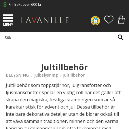
Fri frakt över 600 kr
Meny
FAVORI
KUN
Jultillbehör
BELYSNING
Julbelysning
Jultillbehör
Jultillbehör som toppstjärnor, julgransfötter och
ljusmanschetter spelar en viktig roll när det gäller att
skapa den magiska, festliga stämningen som är så
karaktäristisk för advent och jul. Dessa tillbehör är
inte bara dekorativa detaljer utan de bidrar också till
att väva samman traditioner, minnen och den varma
känslan av gemenskap som ofta förknippas med