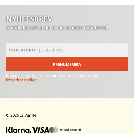
NYHETSBREV
Anmäl dig och ta del av de senaste nyheterna!
PRENUMERERA
Dina personuppgifter behandlas i enlighet med vår
integritetspolicy
.
© 2026 La Vanille