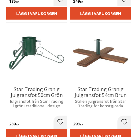
185
349
Lägg till i favoriter
Lägg t
KR
KR
LÄGG I VARUKORGEN
LÄGG I VARUKORGEN
Star Trading Granig
Star Trading Granig
Julgransfot 50cm Grön
Julgransfot 54cm Brun
Julgransfot från Star Trading
Stilren julgransfot från Star
i grön i traditionell design
Trading för konstgjorda
som blir en fin detalj till
julgranar. Passar stam upp till
julgranen.
3 cm i diameter och en höjd
på max 220 cm.
289
298
Lägg till i favoriter
Lägg t
KR
KR
LÄGG I VARUKORGEN
LÄGG I VARUKORGEN