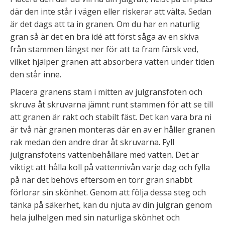
där den inte står i vägen eller riskerar att välta. Sedan
är det dags att ta in granen. Om du har en naturlig
gran så är det en bra idé att först såga av en skiva
från stammen längst ner för att ta fram färsk ved,
vilket hjälper granen att absorbera vatten under tiden
den står inne.
Placera granens stam i mitten av julgransfoten och
skruva åt skruvarna jämnt runt stammen för att se till
att granen är rakt och stabilt fäst. Det kan vara bra ni
är två när granen monteras där en av er håller granen
rak medan den andre drar åt skruvarna. Fyll
julgransfotens vattenbehållare med vatten. Det är
viktigt att hålla koll på vattennivån varje dag och fylla
på när det behövs eftersom en torr gran snabbt
förlorar sin skönhet. Genom att följa dessa steg och
tänka på säkerhet, kan du njuta av din julgran genom
hela julhelgen med sin naturliga skönhet och