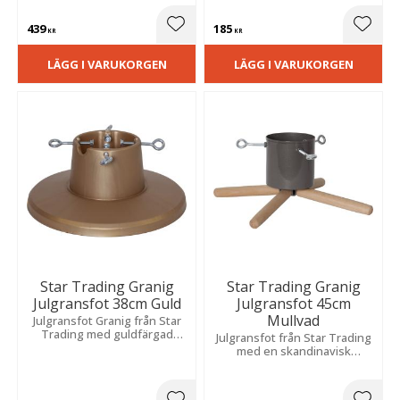
gör sig bra under granen.
blir en fin detalj till julgranen.
439
185
Lägg till i favoriter
Lägg t
KR
KR
LÄGG I VARUKORGEN
LÄGG I VARUKORGEN
Star Trading Granig
Star Trading Granig
Julgransfot 38cm Guld
Julgransfot 45cm
Mullvad
Julgransfot Granig från Star
Trading med guldfärgad
Julgransfot från Star Trading
plastbehållare och bas som
med en skandinavisk
blir en fin detalj till julgranen.
designkänsla som blir en fin
detalj till julgranen.