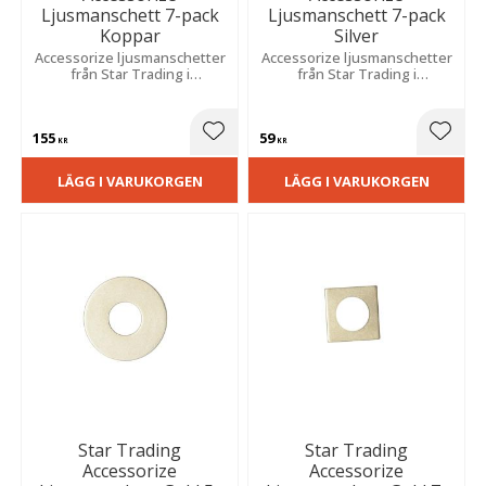
Ljusmanschett 7-pack
Ljusmanschett 7-pack
Koppar
Silver
Accessorize ljusmanschetter
Accessorize ljusmanschetter
från Star Trading i
från Star Trading i
kopparfärgad metall som ger
silverfärgad metall som ger
din ljusstake en snygg och
din ljusstake en snygg och
modern design.
modern design.
155
59
Lägg till i favoriter
Lägg t
KR
KR
LÄGG I VARUKORGEN
LÄGG I VARUKORGEN
Star Trading
Star Trading
Accessorize
Accessorize