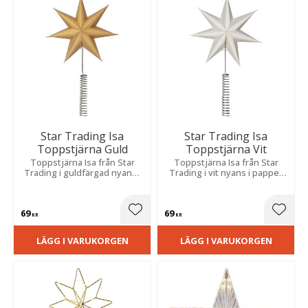
Star Trading Isa
Star Trading Isa
Toppstjärna Guld
Toppstjärna Vit
Toppstjärna Isa från Star
Toppstjärna Isa från Star
Trading i guldfärgad nyans i
Trading i vit nyans i papper
papper med metallspiral som
med metallspiral som fästes i
fästes i grantoppen.
grantoppen.
69
69
Lägg till i favoriter
Lägg t
KR
KR
LÄGG I VARUKORGEN
LÄGG I VARUKORGEN