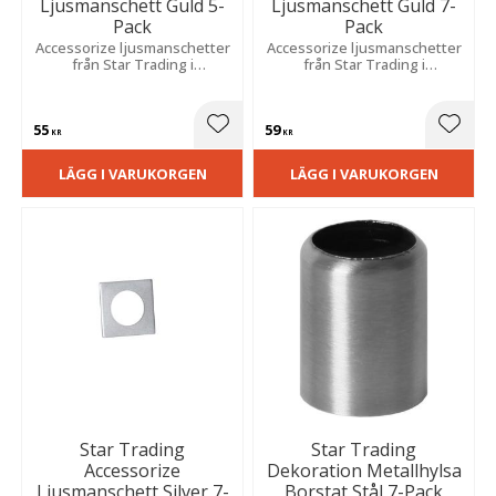
Ljusmanschett Guld 5-
Ljusmanschett Guld 7-
Pack
Pack
Accessorize ljusmanschetter
Accessorize ljusmanschetter
från Star Trading i
från Star Trading i
guldfärgad metall som ger
guldfärgad metall som ger
din ljusstake en snygg och
din ljusstake en snygg och
modern design.
modern design.
55
59
Lägg till i favoriter
Lägg t
KR
KR
LÄGG I VARUKORGEN
LÄGG I VARUKORGEN
Star Trading
Star Trading
Accessorize
Dekoration Metallhylsa
Ljusmanschett Silver 7-
Borstat Stål 7-Pack