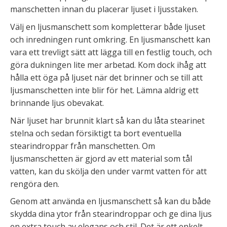
manschetten innan du placerar ljuset i ljusstaken.
Välj en ljusmanschett som kompletterar både ljuset
och inredningen runt omkring. En ljusmanschett kan
vara ett trevligt sätt att lägga till en festlig touch, och
göra dukningen lite mer arbetad. Kom dock ihåg att
hålla ett öga på ljuset när det brinner och se till att
ljusmanschetten inte blir för het. Lämna aldrig ett
brinnande ljus obevakat.
När ljuset har brunnit klart så kan du låta stearinet
stelna och sedan försiktigt ta bort eventuella
stearindroppar från manschetten. Om
ljusmanschetten är gjord av ett material som tål
vatten, kan du skölja den under varmt vatten för att
rengöra den.
Genom att använda en ljusmanschett så kan du både
skydda dina ytor från stearindroppar och ge dina ljus
en extra touch av elegans och stil. Det är ett enkelt