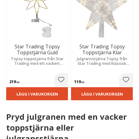
Star Trading Topsy
Star Trading Topsy
Toppstjärna Guld
Toppstjärna Klar
Topsy toppstjärna från Star
Julgransstjärna Topsy från
Trading med ett vackert
Star Trading med klassisk
varmvitt sken och passar
design som passar perfekt
perfekt på julgranen.
som belysning på julgranen.
219
119
Lägg till i favoriter
Lägg t
KR
KR
LÄGG I VARUKORGEN
LÄGG I VARUKORGEN
Pryd julgranen med en vacker
toppstjärna eller
julgransstjärna