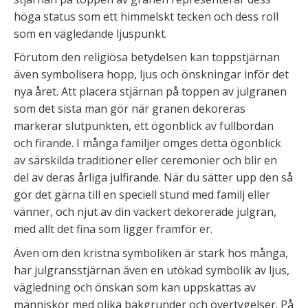
höga status som ett himmelskt tecken och dess roll
som en vägledande ljuspunkt.
Förutom den religiösa betydelsen kan toppstjärnan
även symbolisera hopp, ljus och önskningar inför det
nya året. Att placera stjärnan på toppen av julgranen
som det sista man gör när granen dekoreras
markerar slutpunkten, ett ögonblick av fullbordan
och firande. I många familjer omges detta ögonblick
av särskilda traditioner eller ceremonier och blir en
del av deras årliga julfirande. När du sätter upp den så
gör det gärna till en speciell stund med familj eller
vänner, och njut av din vackert dekorerade julgran,
med allt det fina som ligger framför er.
Även om den kristna symboliken är stark hos många,
har julgransstjärnan även en utökad symbolik av ljus,
vägledning och önskan som kan uppskattas av
människor med olika bakgrunder och övertygelser. På