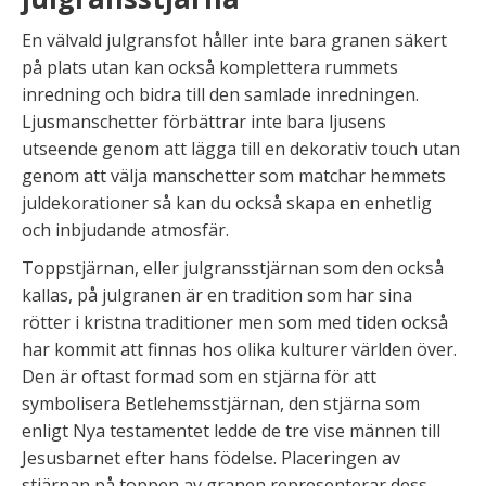
En välvald julgransfot håller inte bara granen säkert
på plats utan kan också komplettera rummets
inredning och bidra till den samlade inredningen.
Ljusmanschetter förbättrar inte bara ljusens
utseende genom att lägga till en dekorativ touch utan
genom att välja manschetter som matchar hemmets
juldekorationer så kan du också skapa en enhetlig
och inbjudande atmosfär.
Toppstjärnan, eller julgransstjärnan som den också
kallas, på julgranen är en tradition som har sina
rötter i kristna traditioner men som med tiden också
har kommit att finnas hos olika kulturer världen över.
Den är oftast formad som en stjärna för att
symbolisera Betlehemsstjärnan, den stjärna som
enligt Nya testamentet ledde de tre vise männen till
Jesusbarnet efter hans födelse. Placeringen av
stjärnan på toppen av granen representerar dess