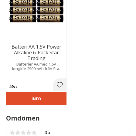
Batteri AA 1,5V Power
Alkaline 6-Pack Star
Trading
Batterier AA med 1,5V
longlife 2900mAh från Star
Trading.
49
Lägg till i favoriter
KR
INFO
Omdömen
Du