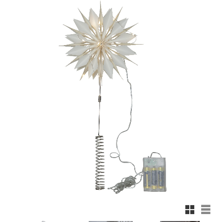
Rutnäts
List