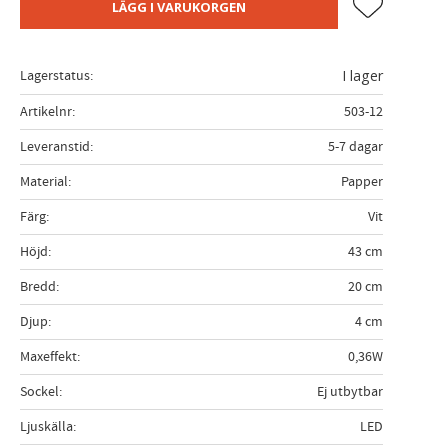
Lägg till i fa
LÄGG I VARUKORGEN
Lagerstatus
I lager
Artikelnr
503-12
Leveranstid
5-7 dagar
Material
Papper
Färg
Vit
Höjd
43 cm
Bredd
20 cm
Djup
4 cm
Maxeffekt
0,36W
Sockel
Ej utbytbar
Ljuskälla
LED