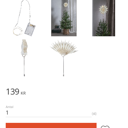
139
KR
Antal
st