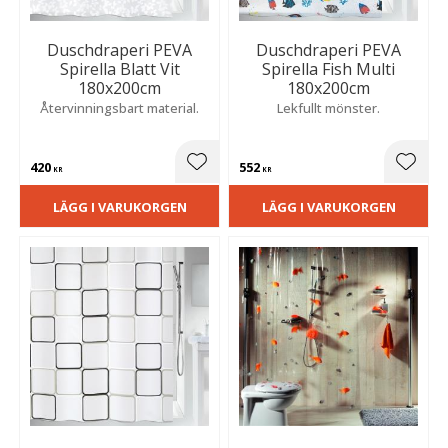
Duschdraperi PEVA
Duschdraperi PEVA
Spirella Blatt Vit
Spirella Fish Multi
180x200cm
180x200cm
Återvinningsbart material.
Lekfullt mönster.
420
552
Lägg till i favoriter
Lägg t
KR
KR
LÄGG I VARUKORGEN
LÄGG I VARUKORGEN