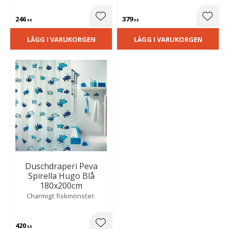
246
379
Lägg till i favoriter
Lägg t
KR
KR
LÄGG I VARUKORGEN
LÄGG I VARUKORGEN
Duschdraperi Peva
Spirella Hugo Blå
180x200cm
Charmigt fiskmönster.
420
Lägg till i favoriter
KR