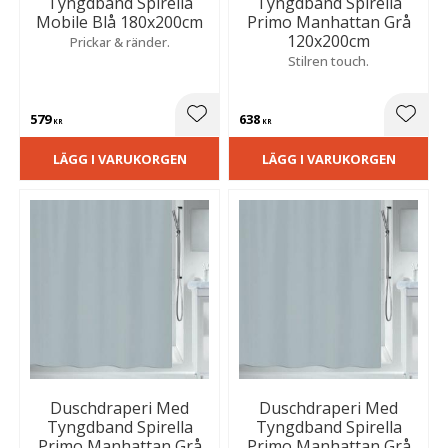
Tyngdband Spirella
Tyngdband Spirella
Mobile Blå 180x200cm
Primo Manhattan Grå
120x200cm
Prickar & ränder.
Stilren touch.
579
638
Lägg till i favoriter
Lägg t
KR
KR
LÄGG I VARUKORGEN
LÄGG I VARUKORGEN
Duschdraperi Med
Duschdraperi Med
Tyngdband Spirella
Tyngdband Spirella
Primo Manhattan Grå
Primo Manhattan Grå