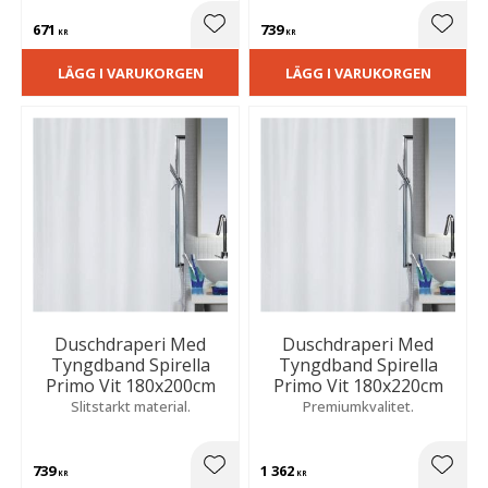
671
739
Lägg till i favoriter
Lägg t
KR
KR
LÄGG I VARUKORGEN
LÄGG I VARUKORGEN
Duschdraperi Med
Duschdraperi Med
Tyngdband Spirella
Tyngdband Spirella
Primo Vit 180x200cm
Primo Vit 180x220cm
Slitstarkt material.
Premiumkvalitet.
739
1 362
Lägg till i favoriter
Lägg t
KR
KR