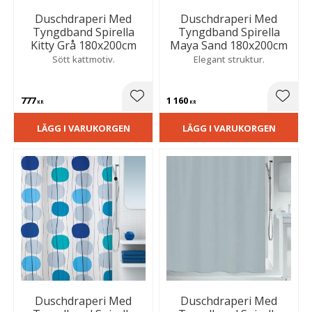
Duschdraperi Med
Duschdraperi Med
Tyngdband Spirella
Tyngdband Spirella
Kitty Grå 180x200cm
Maya Sand 180x200cm
Sött kattmotiv.
Elegant struktur.
777
1 160
Lägg till i favoriter
Lägg t
KR
KR
LÄGG I VARUKORGEN
LÄGG I VARUKORGEN
Duschdraperi Med
Duschdraperi Med