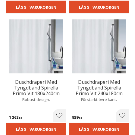
LÄGG I VARUKORGEN
LÄGG I VARUKORGEN
Duschdraperi Med
Duschdraperi Med
Tyngdband Spirella
Tyngdband Spirella
Primo Vit 180x240cm
Primo Vit 240x180cm
Robust design.
Förstärkt övre kant.
1 362
939
Lägg till i favoriter
Lägg t
KR
KR
LÄGG I VARUKORGEN
LÄGG I VARUKORGEN