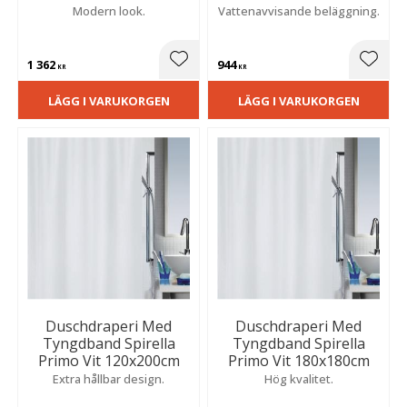
Modern look.
Vattenavvisande beläggning.
1 362
944
Lägg till i favoriter
Lägg t
KR
KR
LÄGG I VARUKORGEN
LÄGG I VARUKORGEN
Duschdraperi Med
Duschdraperi Med
Tyngdband Spirella
Tyngdband Spirella
Primo Vit 120x200cm
Primo Vit 180x180cm
Extra hållbar design.
Hög kvalitet.