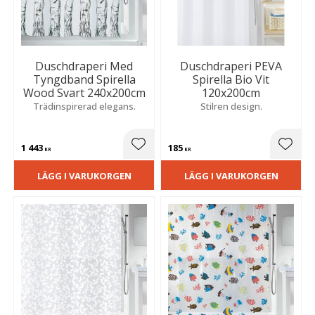
Duschdraperi Med
Duschdraperi PEVA
Tyngdband Spirella
Spirella Bio Vit
Wood Svart 240x200cm
120x200cm
Trädinspirerad elegans.
Stilren design.
1 443
185
Lägg till i favoriter
Lägg t
KR
KR
LÄGG I VARUKORGEN
LÄGG I VARUKORGEN