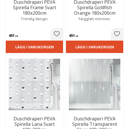
Duschdraperi PEVA
Duschdraperi PEVA
Spirella Frame Svart
Spirella Goldfish
180x200cm
Orange 180x200cm
Trendig design.
Färgglatt mönster.
451
451
Lägg till i favoriter
Lägg t
KR
KR
LÄGG I VARUKORGEN
LÄGG I VARUKORGEN
Duschdraperi PEVA
Duschdraperi PEVA
Spirella Lana Svart
Spirella Transparent