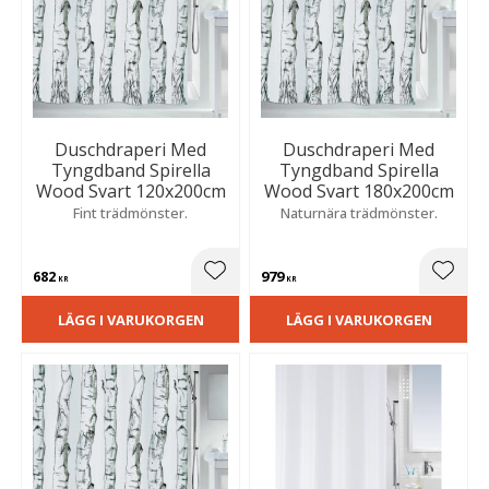
Duschdraperi Med
Duschdraperi Med
Tyngdband Spirella
Tyngdband Spirella
Wood Svart 120x200cm
Wood Svart 180x200cm
Fint trädmönster.
Naturnära trädmönster.
682
979
Lägg till i favoriter
Lägg t
KR
KR
LÄGG I VARUKORGEN
LÄGG I VARUKORGEN