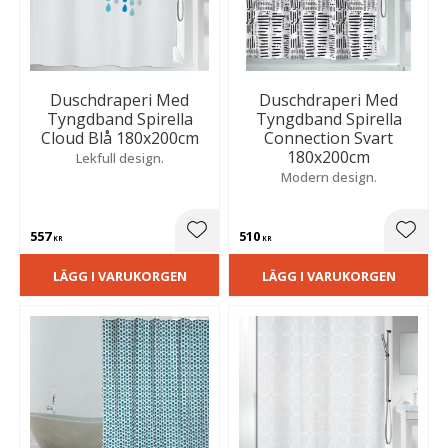
Duschdraperi Med
Duschdraperi Med
Tyngdband Spirella
Tyngdband Spirella
Cloud Blå 180x200cm
Connection Svart
180x200cm
Lekfull design.
Modern design.
557
510
Lägg till i favoriter
Lägg t
KR
KR
LÄGG I VARUKORGEN
LÄGG I VARUKORGEN