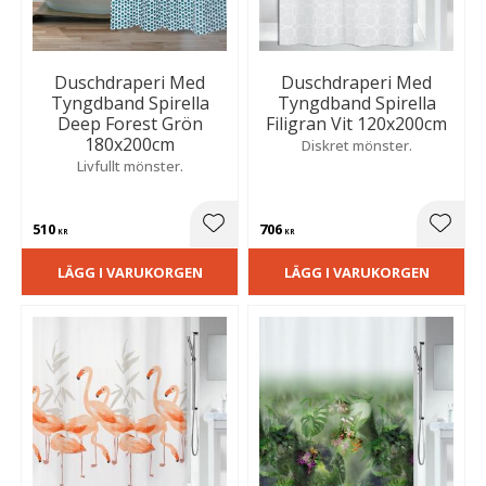
Duschdraperi Med
Duschdraperi Med
Tyngdband Spirella
Tyngdband Spirella
Deep Forest Grön
Filigran Vit 120x200cm
180x200cm
Diskret mönster.
Livfullt mönster.
510
706
Lägg till i favoriter
Lägg t
KR
KR
LÄGG I VARUKORGEN
LÄGG I VARUKORGEN