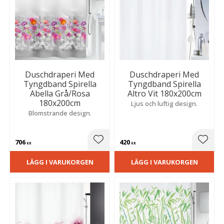
Duschdraperi Med
Duschdraperi Med
Tyngdband Spirella
Tyngdband Spirella
Abella Grå/Rosa
Altro Vit 180x200cm
180x200cm
Ljus och luftig design.
Blomstrande design.
706
420
Lägg till i favoriter
Lägg t
KR
KR
LÄGG I VARUKORGEN
LÄGG I VARUKORGEN