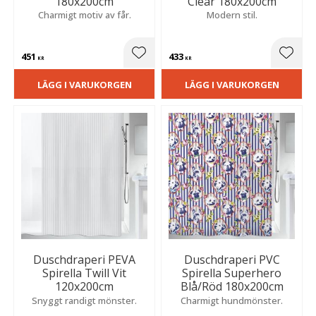
180x200cm
Clear 180x200cm
Charmigt motiv av får.
Modern stil.
451
433
Lägg till i favoriter
Lägg t
KR
KR
LÄGG I VARUKORGEN
LÄGG I VARUKORGEN
Duschdraperi PEVA
Duschdraperi PVC
Spirella Twill Vit
Spirella Superhero
120x200cm
Blå/Röd 180x200cm
Snyggt randigt mönster.
Charmigt hundmönster.