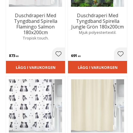
Duschdraperi Med
Duschdraperi Med
Tyngdband Spirella
Tyngdband Spirella
Flamingo Salmon
Jungle Grön 180x200cm
180x200cm
Mjuk polyestertextil.
Tropisk touch.
873
691
Lägg till i favoriter
Lägg t
KR
KR
LÄGG I VARUKORGEN
LÄGG I VARUKORGEN