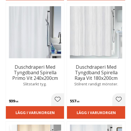
Duschdraperi Med
Duschdraperi Med
Tyngdband Spirella
Tyngdband Spirella
Primo Vit 240x200cm
Raya Vit 180x200cm
Slitstarkt tyg.
Stilrent randigt mönster.
939
557
Lägg till i favoriter
Lägg t
KR
KR
LÄGG I VARUKORGEN
LÄGG I VARUKORGEN