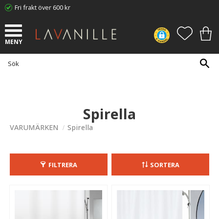
Fri frakt över 600 kr
Meny
FAVORI
KUN
Spirella
VARUMÄRKEN
Spirella
FILTRERA
SORTERA