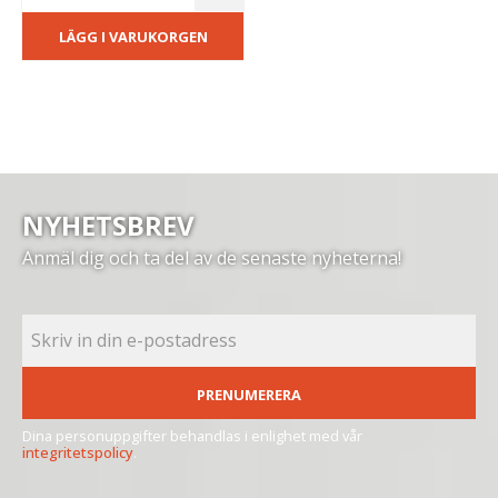
LÄGG I VARUKORGEN
NYHETSBREV
Anmäl dig och ta del av de senaste nyheterna!
PRENUMERERA
Dina personuppgifter behandlas i enlighet med vår
integritetspolicy
.