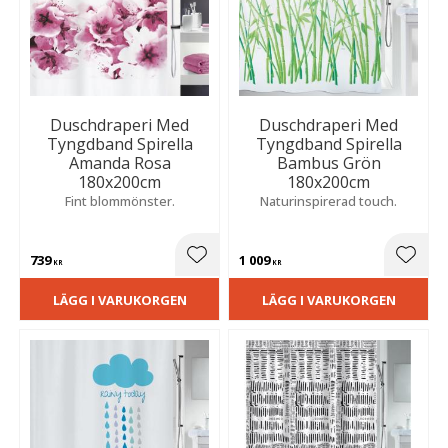
Duschdraperi Med
Duschdraperi Med
Tyngdband Spirella
Tyngdband Spirella
Amanda Rosa
Bambus Grön
180x200cm
180x200cm
Fint blommönster.
Naturinspirerad touch.
739
1 009
Lägg till i favoriter
Lägg t
KR
KR
LÄGG I VARUKORGEN
LÄGG I VARUKORGEN