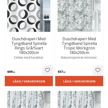
Duschdraperi Med
Duschdraperi Med
Tyngdband Spirella
Tyngdband Spirella
Rings Grå/Svart
Tropic Mörkgrön
180x200cm
180x200cm
Cirklar med karaktär.
Naturinspirerat mönster.
609
557
Lägg till i favoriter
Lägg t
KR
KR
LÄGG I VARUKORGEN
LÄGG I VARUKORGEN