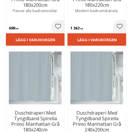
180x200cm
180x220cm
Passar alla badrumsstilar.
Modern badrumskänsla.
699
1 362
Lägg till i favoriter
Lägg t
KR
KR
LÄGG I VARUKORGEN
LÄGG I VARUKORGEN
Duschdraperi Med
Duschdraperi Med
Tyngdband Spirella
Tyngdband Spirella
Primo Manhattan Grå
Primo Manhattan Grå
180x240cm
240x200cm