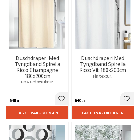
Duschdraperi Med
Duschdraperi Med
Tyngdband Spirella
Tyngdband Spirella
Ricco Champagne
Ricco Vit 180x200cm
180x200cm
Fin textur.
Fin vävd struktur.
640
640
Lägg till i favoriter
Lägg t
KR
KR
LÄGG I VARUKORGEN
LÄGG I VARUKORGEN