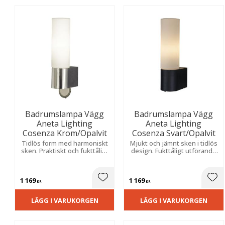
Badrumslampa Vägg
Badrumslampa Vägg
Aneta Lighting
Aneta Lighting
Cosenza Krom/Opalvit
Cosenza Svart/Opalvit
Tidlös form med harmoniskt
Mjukt och jämnt sken i tidlös
sken. Praktiskt och fukttåligt
design. Fukttåligt utförande
utförande anpassat för fast
för fast montage i
montage.
våtutrymmen.
1 169
1 169
Lägg till i favoriter
Lägg
KR
KR
LÄGG I VARUKORGEN
LÄGG I VARUKORGEN