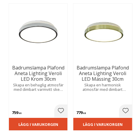
Badrumslampa Plafond
Badrumslampa Plafond
Aneta Lighting Veroli
Aneta Lighting Veroli
LED Krom 30cm
LED Mässing 30cm
Skapa en behaglig atmosfär
Skapa en harmonisk
med dimbart varmvitt sken.
atmosfär med dimbart
Stilren design för fast
varmvitt sken. En stilren
montage som ger ett jämnt
detalj för fast montage som
och bländfritt ljus i
ger en jämn och bländfri
våtutrymmen
allmänbelysning i
våtutrymmen.
759
779
Lägg till i favoriter
Lägg
KR
KR
LÄGG I VARUKORGEN
LÄGG I VARUKORGEN