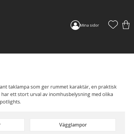
FAVORI
KUN
Mina sidor
egant taklampa som ger rummet karaktär, en praktisk
 har ett stort urval av inomhusbelysning med olika
potlights.
r
Vägglampor