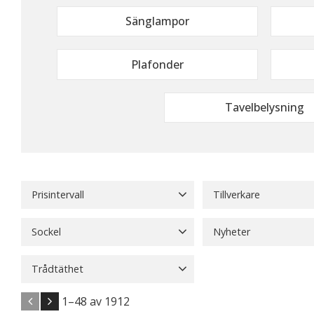
Sänglampor
Plafonder
Tavelbelysning
Prisintervall
Tillverkare
39
4 599
Affari of Sweden
16
Sockel
Nyheter
Aneta Lighting
522
E27
79
Klofäste
31
Nyheter
45
Belid
84
Trådtäthet
Visa fler
100-149
1
1–
48
av
1912