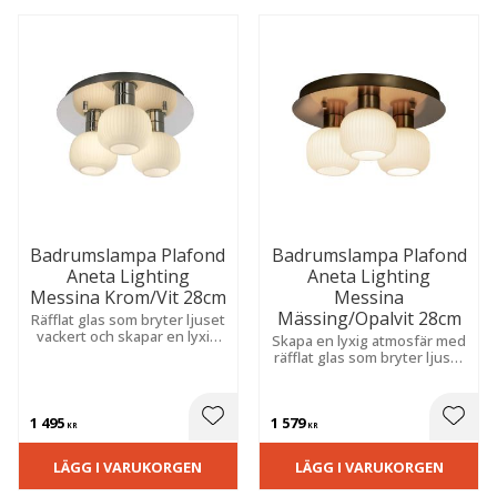
Badrumslampa Plafond
Badrumslampa Plafond
Aneta Lighting
Aneta Lighting
Messina Krom/Vit 28cm
Messina
Mässing/Opalvit 28cm
Räfflat glas som bryter ljuset
vackert och skapar en lyxig
Skapa en lyxig atmosfär med
känsla. Tidlös design som
räfflat glas som bryter ljuset
kombinerar klassisk elegans
vackert. Tidlös design som
med modern funktion i
förenar klassisk elegans
våtutrymmen.
med modern funktion i
1 495
1 579
våtutrymmen
 till i favoriter
Lägg till i favoriter
Lägg t
KR
KR
LÄGG I VARUKORGEN
LÄGG I VARUKORGEN