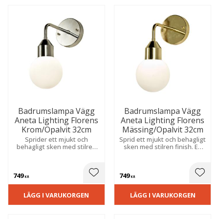
Badrumslampa Vägg
Badrumslampa Vägg
Aneta Lighting Florens
Aneta Lighting Florens
Krom/Opalvit 32cm
Mässing/Opalvit 32cm
Sprider ett mjukt och
Sprid ett mjukt och behagligt
behagligt sken med stilren
sken med stilren finish. En
finish. Elegant design som
elegant detalj för fast
passar i både moderna och
montage som passar fint i
klassiska våtmiljöer.
både moderna och klassiska
749
749
våtmiljöer.
 till i favoriter
Lägg till i favoriter
Lägg t
KR
KR
LÄGG I VARUKORGEN
LÄGG I VARUKORGEN