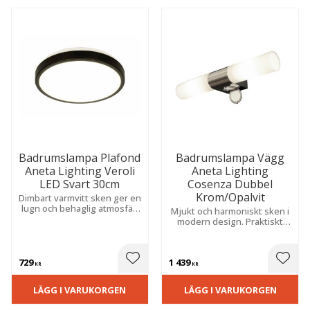
Badrumslampa Plafond
Badrumslampa Vägg
Aneta Lighting Veroli
Aneta Lighting
LED Svart 30cm
Cosenza Dubbel
Krom/Opalvit
Dimbart varmvitt sken ger en
lugn och behaglig atmosfär.
Mjukt och harmoniskt sken i
Tidlös design för fast
modern design. Praktiskt
montage i våtutrymmen.
och fukttåligt utförande för
fast montage.
729
1 439
 till i favoriter
Lägg till i favoriter
Lägg t
KR
KR
LÄGG I VARUKORGEN
LÄGG I VARUKORGEN