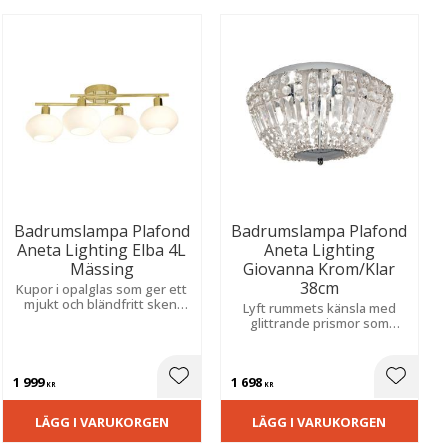
Badrumslampa Plafond
Badrumslampa Plafond
Aneta Lighting Elba 4L
Aneta Lighting
Mässing
Giovanna Krom/Klar
38cm
Kupor i opalglas som ger ett
mjukt och bländfritt sken.
Lyft rummets känsla med
Elegant finish i borstad
glittrande prismor som
metall som tillför värme och
sprider ett magiskt ljussken.
en lyxig känsla till
IP44-klassad och perfekt för
inredningen.
fuktiga miljöer och lyxig
1 999
1 698
avkoppling.
ill i favoriter
Lägg till i favoriter
Lägg til
KR
KR
LÄGG I VARUKORGEN
LÄGG I VARUKORGEN