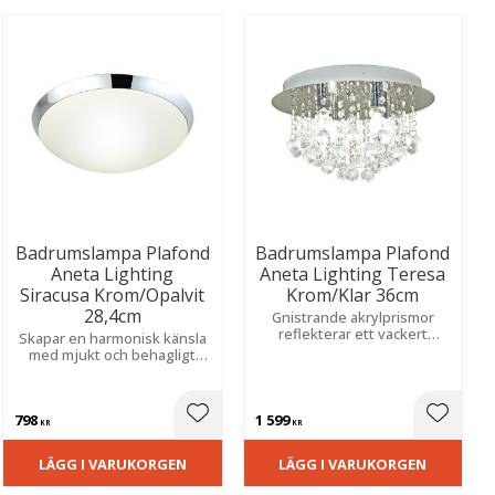
Badrumslampa Plafond
Badrumslampa Plafond
Aneta Lighting
Aneta Lighting Teresa
Siracusa Krom/Opalvit
Krom/Klar 36cm
28,4cm
Gnistrande akrylprismor
reflekterar ett vackert
Skapar en harmonisk känsla
ljusspel. En lyxig detalj som
med mjukt och behagligt
sprider elegans och passar i
sken. Tidlös design med hög
miljöer med hög fukttålighet
fukttålighet som kombinerar
stilren form och praktisk
798
1 599
funktion.
ill i favoriter
Lägg till i favoriter
Lägg til
KR
KR
LÄGG I VARUKORGEN
LÄGG I VARUKORGEN