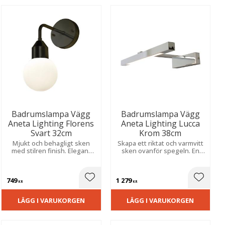
Badrumslampa Vägg
Badrumslampa Vägg
Aneta Lighting Florens
Aneta Lighting Lucca
Svart 32cm
Krom 38cm
Mjukt och behagligt sken
Skapa ett riktat och varmvitt
med stilren finish. Elegant
sken ovanför spegeln. En
design som passar i både
stilren detalj för fast
moderna och klassiska
montage som förenar hög
våtmiljöer.
fuktsäkerhet med effektiv
749
1 279
och jämn belysning.
ill i favoriter
Lägg till i favoriter
Lägg til
KR
KR
LÄGG I VARUKORGEN
LÄGG I VARUKORGEN