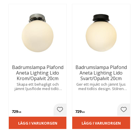
Badrumslampa Plafond
Badrumslampa Plafond
Aneta Lighting Lido
Aneta Lighting Lido
Krom/Opalvit 20cm
Svart/Opalvit 20cm
Skapa ett behagligt och
Ger ett mjukt och jämnt ljus
jämnt ljusflöde med tidlös
med tidlös design. Stilren
design. En stilren lösning för
modell för fast montage som
fast montage som
förenar funktion och modern
kombinerar funktion med
elegans i våtrum.
modern elegans i våtrum.
729
729
Lägg till i favoriter
Lägg
KR
KR
LÄGG I VARUKORGEN
LÄGG I VARUKORGEN