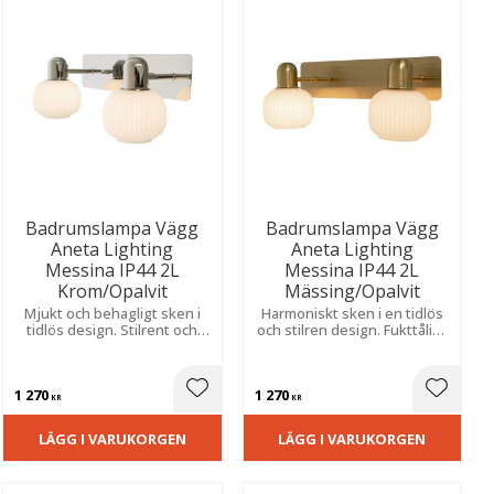
Badrumslampa Vägg
Badrumslampa Vägg
Aneta Lighting
Aneta Lighting
Messina IP44 2L
Messina IP44 2L
Krom/Opalvit
Mässing/Opalvit
Mjukt och behagligt sken i
Harmoniskt sken i en tidlös
tidlös design. Stilrent och
och stilren design. Fukttåligt
fukttåligt utförande som ger
utförande som kombinerar
en praktisk och elegant
funktion och enkel
lösning för fast montage.
montering.
1 270
1 270
ill i favoriter
Lägg till i favoriter
Lägg til
KR
KR
LÄGG I VARUKORGEN
LÄGG I VARUKORGEN