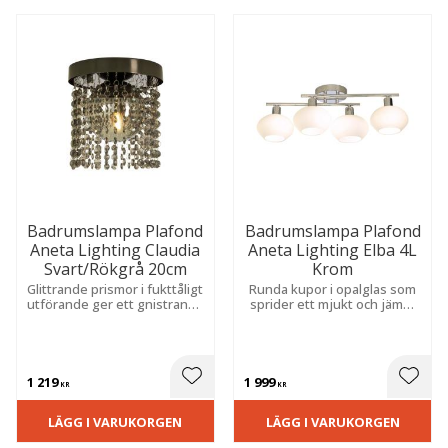
Badrumslampa Plafond
Badrumslampa Plafond
Aneta Lighting Claudia
Aneta Lighting Elba 4L
Svart/Rökgrå 20cm
Krom
Glittrande prismor i fukttåligt
Runda kupor i opalglas som
utförande ger ett gnistrande
sprider ett mjukt och jämnt
ljusspel och ett elegant
ljus utan bländning. Stilren
uttryck. Den stilrena
och fukttålig modell i blank
modellen förhöjer rummets
metall som lyfter rummets
atmosfär.
stil.
1 219
1 999
 till i favoriter
Lägg till i favoriter
Lägg t
KR
KR
LÄGG I VARUKORGEN
LÄGG I VARUKORGEN