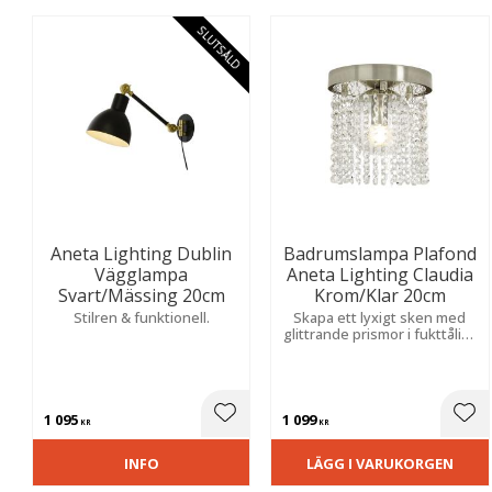
SLUTSÅLD
Aneta Lighting Dublin
Badrumslampa Plafond
Vägglampa
Aneta Lighting Claudia
Svart/Mässing 20cm
Krom/Klar 20cm
Stilren & funktionell.
Skapa ett lyxigt sken med
glittrande prismor i fukttåligt
utförande. Stilren modell
som sprider ett gnistrande
ljusspel och förhöjer
rummets atmosfär.
1 095
1 099
Lägg till i favoriter
Lägg
KR
KR
INFO
LÄGG I VARUKORGEN