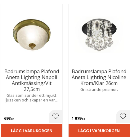
Badrumslampa Plafond
Badrumslampa Plafond
Aneta Lighting Napoli
Aneta Lighting Nicoline
Antikmässing/Vit
Krom/Klar 26cm
27,5cm
Gnistrande prismor.
Glas som sprider ett mjukt
ljussken och skapar en varm
atmosfär. Tidlös design som
kombinerar klassisk stil med
hög fukttålighet.
698
1 079
ill i favoriter
Lägg till i favoriter
Lägg til
KR
KR
LÄGG I VARUKORGEN
LÄGG I VARUKORGEN