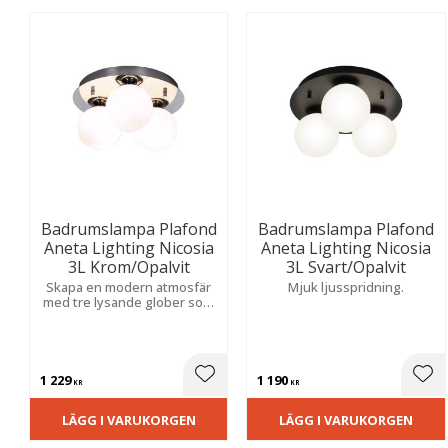
Badrumslampa Plafond
Badrumslampa Plafond
Aneta Lighting Nicosia
Aneta Lighting Nicosia
3L Krom/Opalvit
3L Svart/Opalvit
Skapa en modern atmosfär
Mjuk ljusspridning.
med tre lysande glober som
ger ett mjukt sken. En stilren
design för fast installation
och hög fuktsäkerhet i
våtutrymmen.
1 229
1 190
Lägg till i favoriter
Lägg
KR
KR
LÄGG I VARUKORGEN
LÄGG I VARUKORGEN