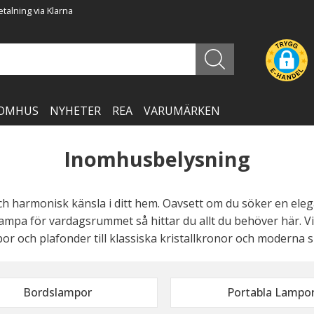
talning via Klarna
OMHUS
NYHETER
REA
VARUMÄRKEN
Inomhusbelysning
och harmonisk känsla i ditt hem. Oavsett om du söker en el
ampa för vardagsrummet så hittar du allt du behöver här. Vi
por och plafonder till klassiska kristallkronor och moderna s
Bordslampor
Portabla Lampo