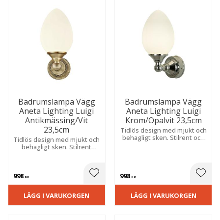
Badrumslampa Vägg
Badrumslampa Vägg
Aneta Lighting Luigi
Aneta Lighting Luigi
Antikmässing/Vit
Krom/Opalvit 23,5cm
23,5cm
Tidlös design med mjukt och
behagligt sken. Stilrent och
Tidlös design med mjukt och
fukttåligt utförande som
behagligt sken. Stilrent
kombinerar klassisk form
utförande med hög
med praktisk funktion för
fukttålighet.
fast montage.
998
998
 till i favoriter
Lägg till i favoriter
Lägg t
KR
KR
LÄGG I VARUKORGEN
LÄGG I VARUKORGEN