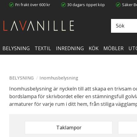
Fri frakt över 600 kr
30 dagars öppet köp
Säker Be
BELYSNING
TEXTIL
INREDNING
KÖK
MÖBLER
UT
BELYSNING
Inomhusbelysning
Inomhusbelysning är nyckeln till att skapa en trivsam 
bordslampa för skrivbordet eller en stämningsfull golvl
armaturer för varje rum i ditt hem, från stiliga vägglam
Taklampor