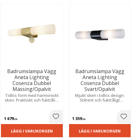
Badrumslampa Vägg
Badrumslampa Vägg
Aneta Lighting
Aneta Lighting
Cosenza Dubbel
Cosenza Dubbel
Mässing/Opalvit
Svart/Opalvit
Tidlös form med harmoniskt
Mjukt sken i tidlös design.
sken. Praktiskt och fukttåligt
Stilrent och fukttåligt
utförande anpassat för fast
utförande för smidig fast
montage
installation.
1 679
1 359
ill i favoriter
Lägg till i favoriter
Lägg til
KR
KR
LÄGG I VARUKORGEN
LÄGG I VARUKORGEN