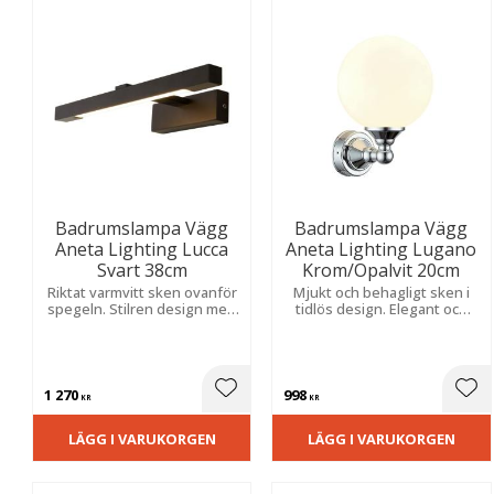
Badrumslampa Vägg
Badrumslampa Vägg
Aneta Lighting Lucca
Aneta Lighting Lugano
Svart 38cm
Krom/Opalvit 20cm
Riktat varmvitt sken ovanför
Mjukt och behagligt sken i
spegeln. Stilren design med
tidlös design. Elegant och
hög fukttålighet och jämn
fukttåligt utförande för fast
fördelning.
montage.
1 270
998
Lägg till i favoriter
Lägg
KR
KR
LÄGG I VARUKORGEN
LÄGG I VARUKORGEN