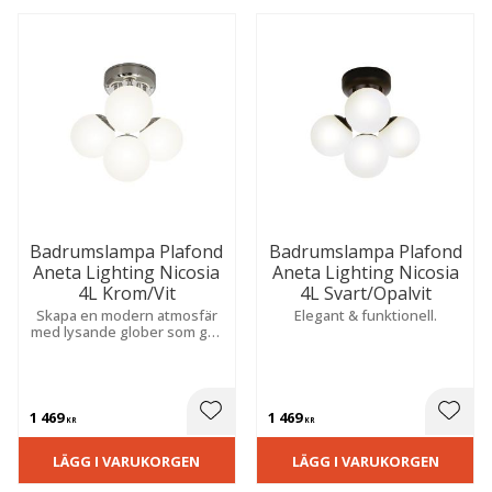
Badrumslampa Plafond
Badrumslampa Plafond
Aneta Lighting Nicosia
Aneta Lighting Nicosia
4L Krom/Vit
4L Svart/Opalvit
Skapa en modern atmosfär
Elegant & funktionell.
med lysande glober som ger
ett mjukt sken. Stilren
design för fast installation
med hög fuktsäkerhet i
våtutrymmen.
1 469
1 469
 till i favoriter
Lägg till i favoriter
Lägg t
KR
KR
LÄGG I VARUKORGEN
LÄGG I VARUKORGEN