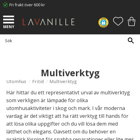
Fri frakt över 600 kr
Meny
FAVORI
KUN
Multiverktyg
Utomhus
Fritid
Multiverktyg
Här hittar du ett representativt urval av multiverktyg
som verkligen är lämpade för olika
utomhusaktiviteter i skog och mark. I vår moderna
vardag är det viktigt att ha rätt verktyg till hands för
att lösa olika uppgifter och du vill lösa dem med
lätthet och elegans. Oavsett om du behöver en
praktisk lösning för snabba reparationer eller lite mer