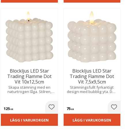
Blockljus LED Star
Blockljus LED Star
Trading Flamme Dot
Trading Flamme Dot
Vit 10x12,5cm
Vit 7,5x9,5cm
Skapa stämning med en
Stämningsfullt fyrkantigt
naturtrogen låga. Stilren,
design med bubblig yta. Den
bubblig vaxfinish och smart
naturtrogna lågan och
timer för ett tryggt, varmt
timern ger ett varmt sken
sken.
och blir en vacker
125
75
dekoration.
ill i favoriter
Lägg till i favoriter
Lägg til
KR
KR
LÄGG I VARUKORGEN
LÄGG I VARUKORGEN