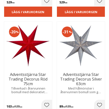
529
529
julkänsla.
till en hemtrevlig julkänsla.
 till i favoriter
Lägg till i favoriter
Lägg t
KR
KR
LÄGG I VARUKORGEN
LÄGG I VARUKORGEN
20
31
%
%
Adventsstjärna Star
Adventsstjärna Star
Trading Decorus Röd
Trading Decorus Silver
75cm
63cm
Tillverkad i återvunnen
Med hålmönster i
bomull med dekorativt
återvunnen bomull som ger
hålmönster och fin struktur
en mjuk, stämningsfull och
för en varm och mysig känsla
ombonad känsla.
i hemmet.
103
129
89
129
 till i favoriter
Lägg till i favoriter
Lägg t
KR
KR
KR
KR