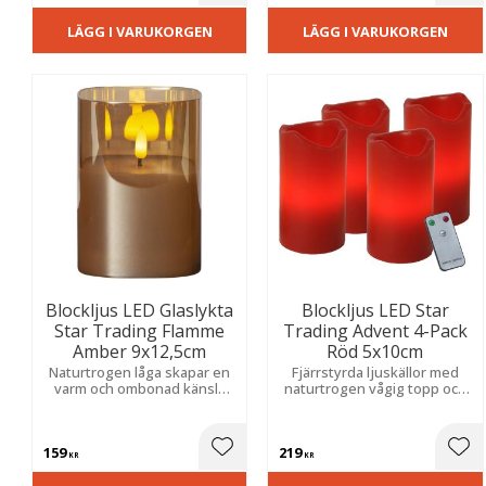
LÄGG I VARUKORGEN
LÄGG I VARUKORGEN
Blockljus LED Glaslykta
Blockljus LED Star
Star Trading Flamme
Trading Advent 4-Pack
Amber 9x12,5cm
Röd 5x10cm
Naturtrogen låga skapar en
Fjärrstyrda ljuskällor med
varm och ombonad känsla
naturtrogen vågig topp och
med praktisk timer för enkel
flammande sken. Skapar en
och stämningsfull belysning.
mysig atmosfär i hemmet.
Praktiska batterier
159
219
medföljer.
Lägg till i favoriter
Lägg
KR
KR