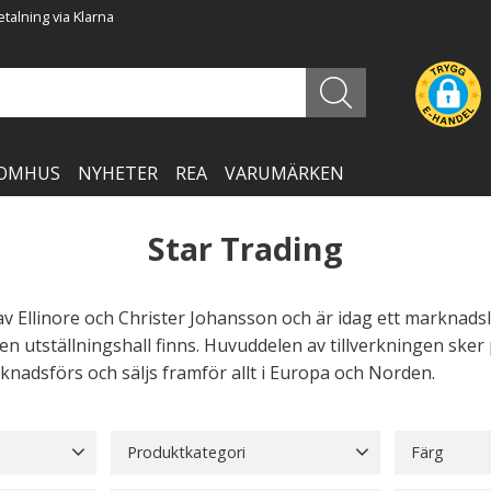
talning via Klarna
OMHUS
NYHETER
REA
VARUMÄRKEN
Star Trading
v Ellinore och Christer Johansson och är idag ett marknadsl
en utställningshall finns. Huvuddelen av tillverkningen sker
knadsförs och säljs framför allt i Europa och Norden.
Produktkategori
Färg
Adventsljusstakar
249
Beige
95