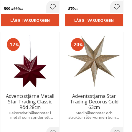
känsla i rummet.
stämningsfullt sken till jul.
599
889
879
ill i favoriter
Lägg till i favoriter
Lägg til
KR
KR
KR
LÄGG I VARUKORGEN
LÄGG I VARUKORGEN
12
20
%
%
Adventsstjärna Metall
Adventsstjärna Star
Star Trading Classic
Trading Decorus Guld
Röd 28cm
63cm
Dekorativt hålmönster i
Med hålmönster och
metall som sprider ett
struktur i återvunnen bomull
stämningsfullt ljus. Skapar
och skapar en mysig
en varm och mysig julkänsla i
julkänsla i hemmet.
hemmet.