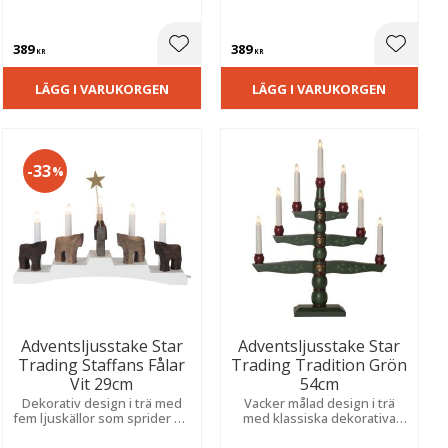
stämningsfullt sken som
inbjudande sken och bidrar
passar lika fint i fönstret som
till en klassisk julkänsla.
på en skänk.
389
389
ill i favoriter
Lägg till i favoriter
Lägg til
KR
KR
LÄGG I VARUKORGEN
LÄGG I VARUKORGEN
33
%
Adventsljusstake Star
Adventsljusstake Star
Trading Staffans Fålar
Trading Tradition Grön
Vit 29cm
54cm
Dekorativ design i trä med
Vacker målad design i trä
fem ljuskällor som sprider en
med klassiska dekorativa
varm och stämningsfull
detaljer som sprider ett