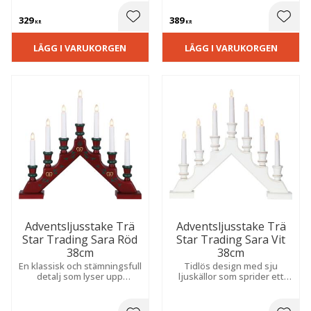
329
389
 till i favoriter
Lägg till i favoriter
Lägg t
KR
KR
LÄGG I VARUKORGEN
LÄGG I VARUKORGEN
Adventsljusstake Trä
Adventsljusstake Trä
Star Trading Sara Röd
Star Trading Sara Vit
38cm
38cm
En klassisk och stämningsfull
Tidlös design med sju
detalj som lyser upp
ljuskällor som sprider ett
hemmet med sju ljuskällor.
mjukt och varmt sken. En
Det varma skenet bidrar till
stämningsfull
en mysig och hemtrevlig
inredningsdetalj som bidrar