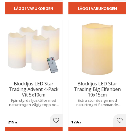
LÄGG I VARUKORGEN
LÄGG I VARUKORGEN
Blockljus LED Star
Blockljus LED Star
Trading Advent 4-Pack
Trading Big Elfenben
Vit 5x10cm
10x15cm
Fjärrstyrda ljuskällor med
Extra stor design med
naturtrogen vågig topp och
naturtroget flammande
flammande sken. Skapar en
sken. Inbyggd timer skapar
trygg, mysig atmosfär i
enkelt en trygg och
hemmet. Praktiska batterier
stämningsfull atmosfär i
219
129
medföljer.
hemmet.
 till i favoriter
Lägg till i favoriter
Lägg t
KR
KR