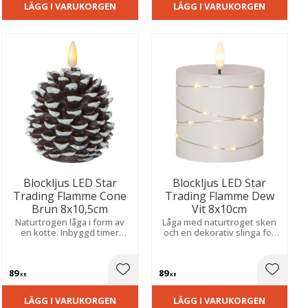
LÄGG I VARUKORGEN
LÄGG I VARUKORGEN
Blockljus LED Star
Blockljus LED Star
Trading Flamme Cone
Trading Flamme Dew
Brun 8x10,5cm
Vit 8x10cm
Naturtrogen låga i form av
Låga med naturtroget sken
en kotte. Inbyggd timer
och en dekorativ slinga för
automatiserar belysningen
en stämningsfull känsla.
för en trygg och vacker
Skapar en säker och varm
atmosfär. Batteri medföljer
atmosfär i stearin.
89
89
vid köp.
ill i favoriter
Lägg till i favoriter
Lägg til
KR
KR
LÄGG I VARUKORGEN
LÄGG I VARUKORGEN