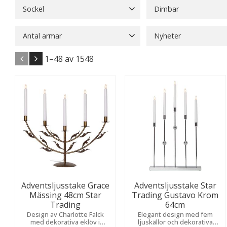
Sockel
Dimbar
B22
10
E10
27
E14
77
Ja
126
Nej
115
Antal armar
Nyheter
E27
126
5
5
7
6
Nyheter
8
Visa fler
1–
48
av
1548
Adventsljusstake Grace
Adventsljusstake Star
Mässing 48cm Star
Trading Gustavo Krom
Trading
64cm
Design av Charlotte Falck
Elegant design med fem
med dekorativa eklöv i
ljuskällor och dekorativa