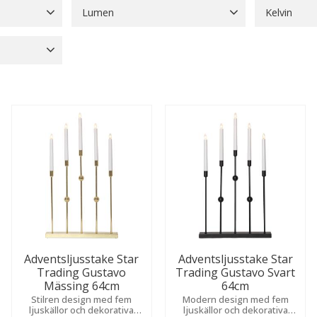
Lumen
Kelvin
Adventsstjärnor
160
Frostad
1
1 lm
1
10 lm
2
100 lm
6
1600 K
2
Batterier
13
Visa fler
1000 lm
1
1900 K
2
Blockljus LED
93
Visa fler
Visa fler
Visa fler
Adventsljusstake Star
Adventsljusstake Star
Trading Gustavo
Trading Gustavo Svart
Mässing 64cm
64cm
Stilren design med fem
Modern design med fem
ljuskällor och dekorativa
ljuskällor och dekorativa