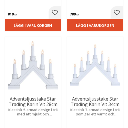
metallkulor som sprider ett
metallkulor som skapar en
varmt och stämningsfullt
varm atmosfär. Placera i ett
sken.
fönster eller på en skänk för
819
789
julkänsla.
 till i favoriter
Lägg till i favoriter
Lägg t
KR
KR
LÄGG I VARUKORGEN
LÄGG I VARUKORGEN
Adventsljusstake Star
Adventsljusstake Star
Trading Karin Vit 28cm
Trading Karin Vit 34cm
Klassisk 5-armad design i trä
Klassisk 7-armad design i trä
med ett mjukt och
som ger ett varmt och
harmoniskt sken som skapar
behagligt sken och blir en
en varm och välkomnande
dekorativ detalj i hemmets
atmosfär till jul.
julinredning.