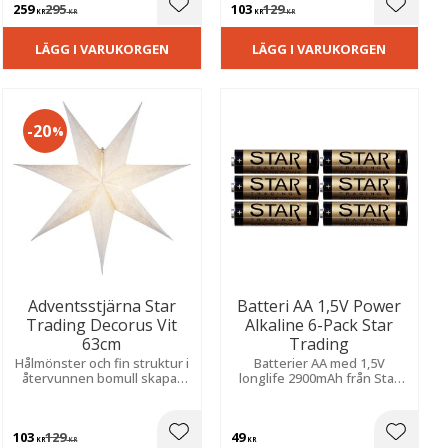
259
295
103
129
ill i favoriter
Lägg till i favoriter
Lägg til
KR
KR
KR
KR
LÄGG I VARUKORGEN
LÄGG I VARUKORGEN
20
%
Adventsstjärna Star
Batteri AA 1,5V Power
Trading Decorus Vit
Alkaline 6-Pack Star
63cm
Trading
Hålmönster och fin struktur i
Batterier AA med 1,5V
återvunnen bomull skapar
longlife 2900mAh från Star
en varm och mysig atmosfär i
Trading.
hemmet.
103
129
49
ill i favoriter
Lägg till i favoriter
Lägg til
KR
KR
KR