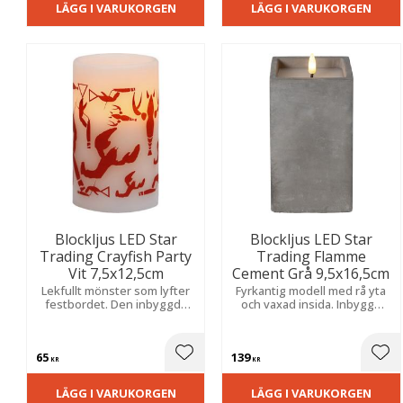
LÄGG I VARUKORGEN
LÄGG I VARUKORGEN
Blockljus LED Star
Blockljus LED Star
Trading Crayfish Party
Trading Flamme
Vit 7,5x12,5cm
Cement Grå 9,5x16,5cm
Lekfullt mönster som lyfter
Fyrkantig modell med rå yta
festbordet. Den inbyggda
och vaxad insida. Inbyggd
timern sköter allt
timer och naturtroget sken
automatiskt för en enkel och
skapar enkelt en trygg och
trygg och kväll.
dekorativ atmosfär i hela
65
139
hemmet.
Lägg till i favoriter
Lägg
KR
KR
LÄGG I VARUKORGEN
LÄGG I VARUKORGEN