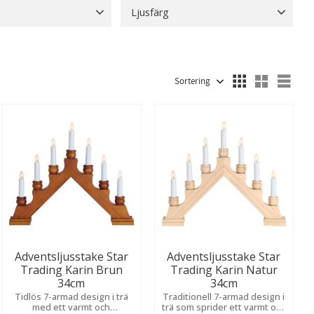
Ljusfärg
6
Keramik
1
Metall
121
1800 K
21
Blå
4
Daylight
2
Visa fler
1900-2700 K
1
Extra varmvit
22
Grön
3
Visa fler
Välj sortering
Välj
Adventsljusstake Star
Adventsljusstake Star
Trading Karin Brun
Trading Karin Natur
34cm
34cm
Tidlös 7-armad design i trä
Traditionell 7-armad design i
med ett varmt och
trä som sprider ett varmt och