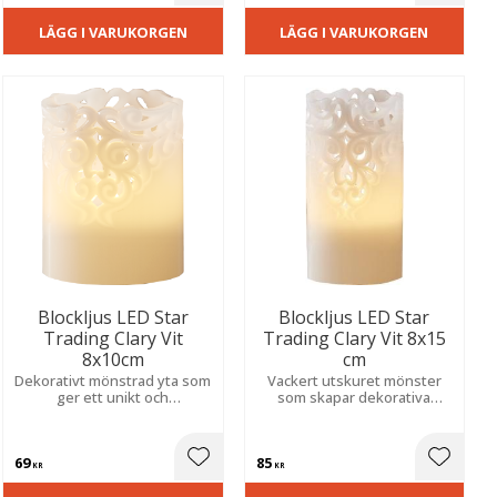
LÄGG I VARUKORGEN
LÄGG I VARUKORGEN
Blockljus LED Star
Blockljus LED Star
Trading Clary Vit
Trading Clary Vit 8x15
8x10cm
cm
Dekorativt mönstrad yta som
Vackert utskuret mönster
ger ett unikt och
som skapar dekorativa
stämningsfullt sken. Inbyggd
skuggor. Inbyggd timer
timer sköter belysningen
automatiserar belysningen
automatiskt för en trygg och
för en trygg och
69
85
mysig miljö.
stämningsfull miljö varje
ill i favoriter
Lägg till i favoriter
Lägg til
KR
KR
dag.