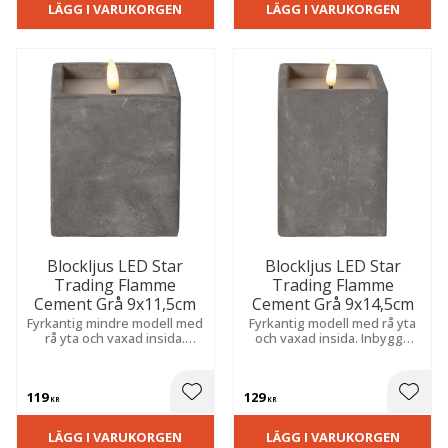
LÄGG I VARUKORGEN
LÄGG I VARUKORGEN
Blockljus LED Star
Blockljus LED Star
Trading Flamme
Trading Flamme
Cement Grå 9x11,5cm
Cement Grå 9x14,5cm
Fyrkantig mindre modell med
Fyrkantig modell med rå yta
rå yta och vaxad insida.
och vaxad insida. Inbyggd
Inbyggd timer och
timer och naturtroget sken
naturtroget sken skapar
skapar enkelt en trygg och
enkelt en trygg och
dekorativ atmosfär i hela
119
129
dekorativ atmosfär i hela
hemmet.
 till i favoriter
Lägg till i favoriter
Lägg t
KR
KR
hemmet.
LÄGG I VARUKORGEN
LÄGG I VARUKORGEN