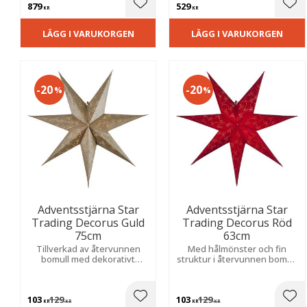
879
529
hemtrevlig julkänsla.
Lägg till i favoriter
Lägg
KR
KR
LÄGG I VARUKORGEN
LÄGG I VARUKORGEN
20
20
%
%
Adventsstjärna Star
Adventsstjärna Star
Trading Decorus Guld
Trading Decorus Röd
75cm
63cm
Tillverkad av återvunnen
Med hålmönster och fin
bomull med dekorativt
struktur i återvunnen bomull
hålmönster och fin struktur
som skapar en mysig och
som skapar en mysig och
stämningsfull känsla i
stämningsfull känsla i
hemmet.
103
129
103
129
hemmet.
Lägg till i favoriter
Lägg
KR
KR
KR
KR