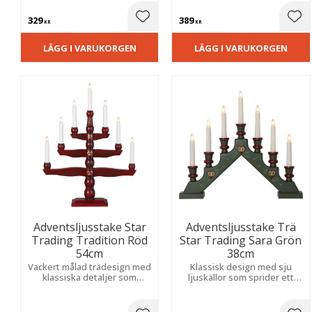
adventsstämning.
advent och jul.
329
389
Lägg till i favoriter
Lägg
KR
KR
LÄGG I VARUKORGEN
LÄGG I VARUKORGEN
Adventsljusstake Star
Adventsljusstake Trä
Trading Tradition Röd
Star Trading Sara Grön
54cm
38cm
Vackert målad trädesign med
Klassisk design med sju
klassiska detaljer som
ljuskällor som sprider ett
skapar en varm och
varmt och behagligt sken. En
stämningsfull julkänsla.
stämningsfull detalj som
skapar en mysig och