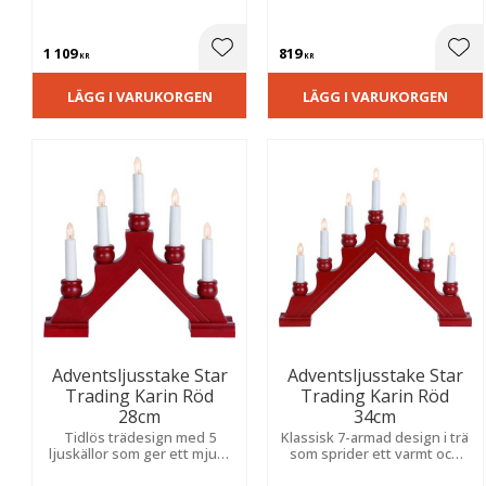
metall. Sprider ett varmt och
metallkulor som sprider ett
mjukt sken i fönstret hela
varmt sken. Placera i ett
vintern.
fönster eller på en skänk till
1 109
819
jul.
Lägg till i favoriter
Lägg
KR
KR
LÄGG I VARUKORGEN
LÄGG I VARUKORGEN
Adventsljusstake Star
Adventsljusstake Star
Trading Karin Röd
Trading Karin Röd
28cm
34cm
Tidlös trädesign med 5
Klassisk 7-armad design i trä
ljuskällor som ger ett mjukt
som sprider ett varmt och
sken och en inbjudande
stämningsfullt sken under