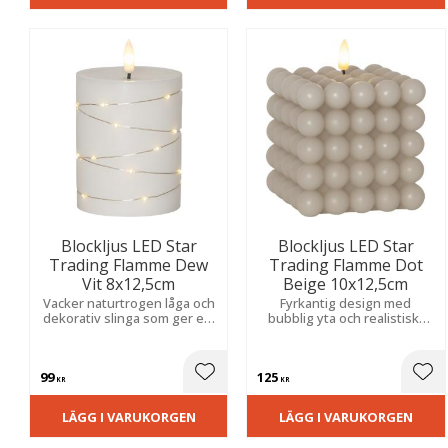
Blockljus LED Star
Blockljus LED Star
Trading Flamme Dew
Trading Flamme Dot
Vit 8x12,5cm
Beige 10x12,5cm
Vacker naturtrogen låga och
Fyrkantig design med
dekorativ slinga som ger ett
bubblig yta och realistiskt
mjukt, varmt sken och en
flammande sken. Praktisk
mysig känsla i hemmet.
timerfunktion automatiserar
belysningen i hemmets alla
99
125
rum.
Lägg till i favoriter
Lägg
KR
KR
LÄGG I VARUKORGEN
LÄGG I VARUKORGEN