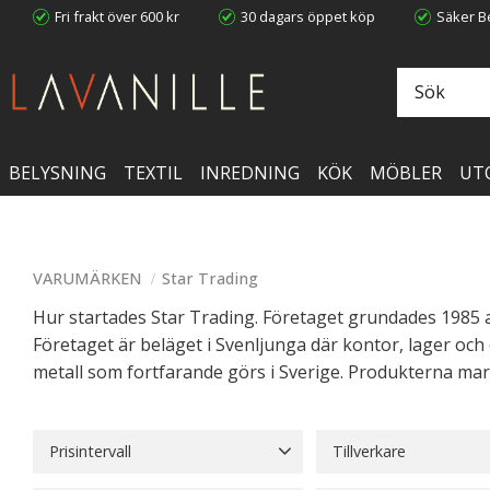
Fri frakt över 600 kr
30 dagars öppet köp
Säker Be
BELYSNING
TEXTIL
INREDNING
KÖK
MÖBLER
UT
VARUMÄRKEN
Star Trading
Hur startades Star Trading. Företaget grundades 1985 a
Företaget är beläget i Svenljunga där kontor, lager och 
metall som fortfarande görs i Sverige. Produkterna mar
Prisintervall
Tillverkare
18
1 798
Star Trading
1542