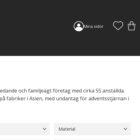
FAVORI
KUN
Mina sidor
edande och familjeägt företag med cirka 55 anställda.
 på fabriker i Asien, med undantag för adventsstjärnan i
Material
Blå
14
Brun
57
Akryl
3
Glas
248