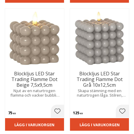
Blockljus LED Star
Blockljus LED Star
Trading Flamme Dot
Trading Flamme Dot
Beige 7,5x9,5cm
Grå 10x12,5cm
Njut av en naturtrogen
Skapa stämning med en
flamma och vacker bubblig
naturtrogen låga. Stilren,
struktur. Inbyggd timer gör
bubblig vaxfinish och smart
det enkelt att skapa
timer för ett tryggt, varmt
stämning varje dag.
sken.
75
125
 till i favoriter
Lägg till i favoriter
Lägg t
KR
KR
LÄGG I VARUKORGEN
LÄGG I VARUKORGEN