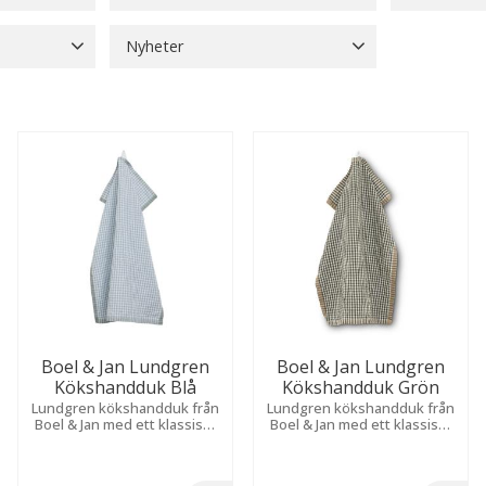
Bordsdukar
2
Beige
13
Nyheter
Bordslöpare
5
Grå
6
Nyheter
1
Bordstabletter
4
Visa fler
Gardinlängder
20
Visa fler
Boel & Jan Lundgren
Boel & Jan Lundgren
Kökshandduk Blå
Kökshandduk Grön
Lundgren kökshandduk från
Lundgren kökshandduk från
Boel & Jan med ett klassiskt
Boel & Jan med ett klassiskt
rutmönster i färgerna blått,
rutmönster i färgerna grönt,
vitt och grönt som ger en
offwhite och beige som ger
hemtrevlig känsla.
en hemtrevlig känsla.