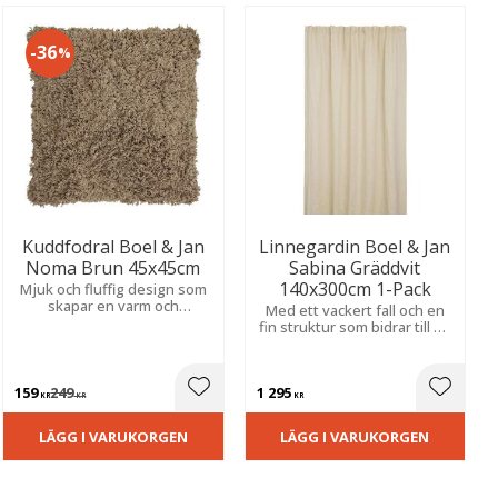
36
%
Kuddfodral Boel & Jan
Linnegardin Boel & Jan
Noma Brun 45x45cm
Sabina Gräddvit
140x300cm 1-Pack
Mjuk och fluffig design som
skapar en varm och
Med ett vackert fall och en
ombonad känsla i hemmet.
fin struktur som bidrar till en
En stilren detalj som passar i
stilfull och modern
många inredningsstilar.
inredning.
159
249
1 295
ill i favoriter
Lägg till i favoriter
Lägg til
KR
KR
KR
LÄGG I VARUKORGEN
LÄGG I VARUKORGEN