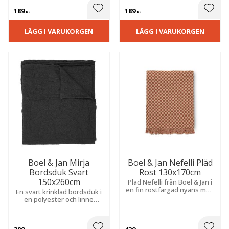
189
189
 till i favoriter
Lägg till i favoriter
Lägg t
KR
KR
LÄGG I VARUKORGEN
LÄGG I VARUKORGEN
Boel & Jan Mirja
Boel & Jan Nefelli Pläd
Bordsduk Svart
Rost 130x170cm
150x260cm
Pläd Nefelli från Boel & Jan i
en fin rostfärgad nyans med
En svart krinklad bordsduk​ i
ett charmigt rutigt mönster
en polyester och linne
som passar perfekt för
blandning från Boel & Jan.
kyliga kvällar.