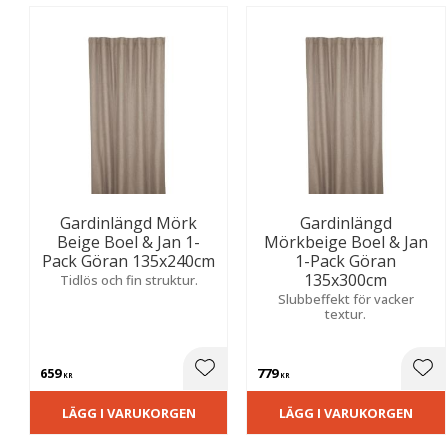
Gardinlängd Mörk
Gardinlängd
Beige Boel & Jan 1-
Mörkbeige Boel & Jan
Pack Göran 135x240cm
1-Pack Göran
135x300cm
Tidlös och fin struktur.
Slubbeffekt för vacker
textur.
659
779
Lägg till i favoriter
Lägg
KR
KR
LÄGG I VARUKORGEN
LÄGG I VARUKORGEN