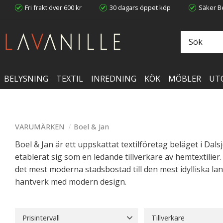
Fri frakt över 600 kr
30 dagars öppet köp
Säker Be
BELYSNING
TEXTIL
INREDNING
KÖK
MÖBLER
UT
VARUMÄRKEN
Boel & Jan
Boel & Jan är ett uppskattat textilföretag beläget i Dals
etablerat sig som en ledande tillverkare av hemtextilie
det mest moderna stadsbostad till den mest idylliska lan
hantverk med modern design.
Prisintervall
Tillverkare