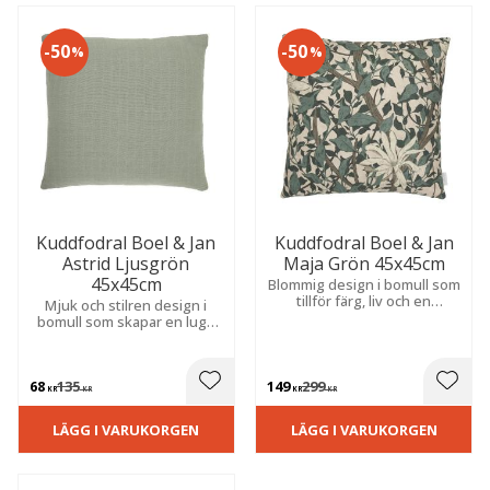
50
50
%
%
Kuddfodral Boel & Jan
Kuddfodral Boel & Jan
Astrid Ljusgrön
Maja Grön 45x45cm
45x45cm
Blommig design i bomull som
tillför färg, liv och en
Mjuk och stilren design i
ombonad känsla till
bomull som skapar en lugn
hemmets alla rum.
och ombonad känsla i
hemmet. Perfekt för soffan,
sängen eller favoritfåtöljen.
68
135
149
299
 till i favoriter
Lägg till i favoriter
Lägg t
KR
KR
KR
KR
LÄGG I VARUKORGEN
LÄGG I VARUKORGEN