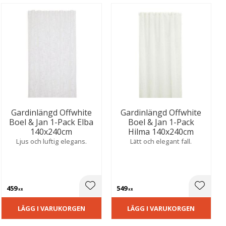
Gardinlängd Offwhite
Gardinlängd Offwhite
Boel & Jan 1-Pack Elba
Boel & Jan 1-Pack
140x240cm
Hilma 140x240cm
Ljus och luftig elegans.
Lätt och elegant fall.
459
549
ill i favoriter
Lägg till i favoriter
Lägg til
KR
KR
LÄGG I VARUKORGEN
LÄGG I VARUKORGEN