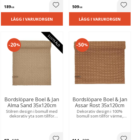
189
509
ill i favoriter
Lägg till i favoriter
Lägg til
KR
KR
LÄGG I VARUKORGEN
LÄGG I VARUKORGEN
SLUTSÅLD
20
50
%
%
Bordslöpare Boel & Jan
Bordslöpare Boel & Jan
Alma Sand 35x120cm
Assar Rost 35x120cm
Stilren design i bomull med
Dekorativ design i 100%
dekorativ yta som tillför
bomull som tillför värme,
karaktär och en naturlig
karaktär och ett inbjudande
känsla till dukningen.
uttryck till bordet