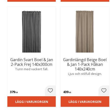
Gardin Svart Boel & Jan
Gardinlängd Beige Boel
2-Pack Frej 140x300cm
& Jan 1-Pack Håkan
140x240cm
Tunn med vackert fall.
Ljus och stilfull design.
379
439
Lägg till i favoriter
Lägg
KR
KR
LÄGG I VARUKORGEN
LÄGG I VARUKORGEN