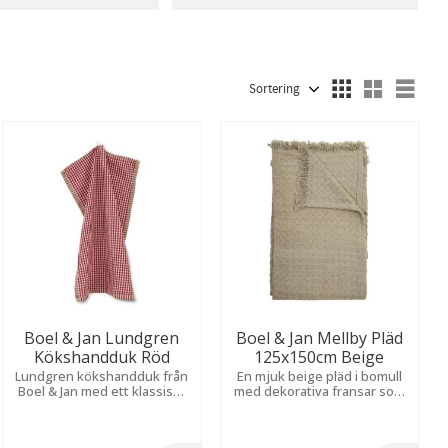
Blå
3
Brun
5
Bomull
28
Jute
3
Linne
1
Polyester
10
Visa fler
Välj sortering
Välj
Boel & Jan Lundgren
Boel & Jan Mellby Pläd
Kökshandduk Röd
125x150cm Beige
Lundgren kökshandduk från
En mjuk beige pläd i bomull
Boel & Jan med ett klassiskt
med dekorativa fransar som
rutmönster i färgerna rött,
ger pläden ett rustikt
beige och offwhite som ger
uttryck.
en hemtrevlig känsla.