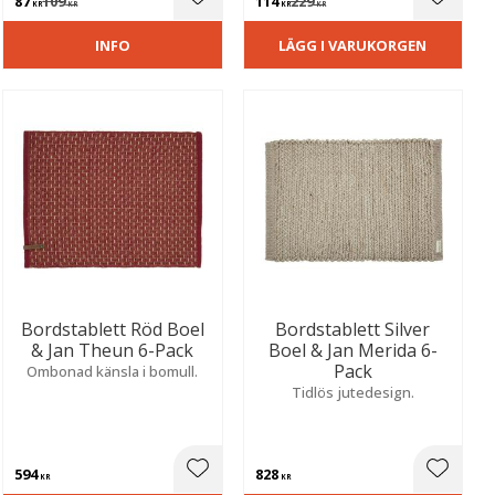
87
109
114
229
ill i favoriter
Lägg till i favoriter
Lägg til
KR
KR
KR
KR
INFO
LÄGG I VARUKORGEN
Bordstablett Röd Boel
Bordstablett Silver
& Jan Theun 6-Pack
Boel & Jan Merida 6-
Pack
Ombonad känsla i bomull.
Tidlös jutedesign.
594
828
ill i favoriter
Lägg till i favoriter
Lägg til
KR
KR