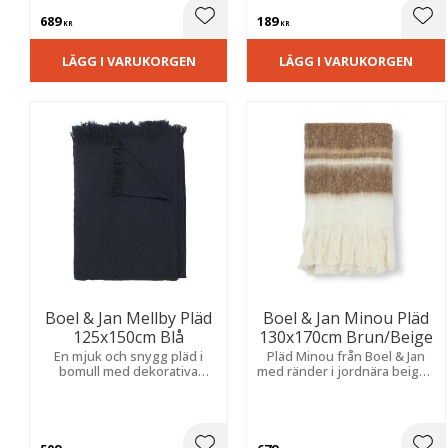
känsla av fint hantverk som
689
189
känns lyxigt i hemmet.
Lägg till i favoriter
Lägg
KR
KR
LÄGG I VARUKORGEN
LÄGG I VARUKORGEN
Boel & Jan Mellby Pläd
Boel & Jan Minou Pläd
125x150cm Blå
130x170cm Brun/Beige
En mjuk och snygg pläd i
Pläd Minou från Boel & Jan
bomull med dekorativa
med ränder i jordnära beigea
fransar som ger pläden ett
och bruna nyanser, som
rustikt uttryck, samtidigt
skapar en inbjudande känsla
som den blåa färgen känns
av värme och mysighet.
mjuk och lugn.