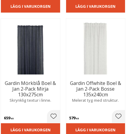
LÄGG I VARUKORGEN
LÄGG I VARUKORGEN
Gardin Mörkblå Boel &
Gardin Offwhite Boel &
Jan 2-Pack Mirja
Jan 2-Pack Bosse
130x275cm
135x240cm
Skrynklig textur i linne.
Melerat tyg med struktur.
659
579
ill i favoriter
Lägg till i favoriter
Lägg til
KR
KR
LÄGG I VARUKORGEN
LÄGG I VARUKORGEN