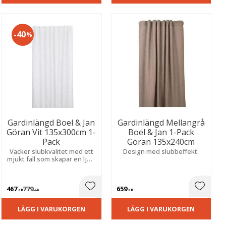
40
%
Gardinlängd Boel & Jan
Gardinlängd Mellangrå
Göran Vit 135x300cm 1-
Boel & Jan 1-Pack
Pack
Göran 135x240cm
Vacker slubkvalitet med ett
Design med slubbeffekt.
mjukt fall som skapar en ljus,
ombonad och inbjudande
känsla i rummet.
467
779
659
ill i favoriter
Lägg till i favoriter
Lägg til
KR
KR
KR
LÄGG I VARUKORGEN
LÄGG I VARUKORGEN