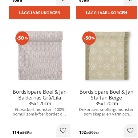
509
679
Lägg till i favoriter
Lägg
KR
KR
LÄGG I VARUKORGEN
LÄGG I VARUKORGEN
50
50
%
%
Bordslöpare Boel & Jan
Bordslöpare Boel & Jan
Baldernäs Grå/Lila
Staffan Beige
35x120cm
35x120cm
Ett vackert mönster i 100%
Dekorativt snöflingemönster
bomull som lyfter bordet och
som skapar en varm och
skapar en varm och
stämningsfull känsla under
inbjudande atmosfär.
vinter- och julsäsongen.
114
229
102
205
Lägg till i favoriter
Lägg
KR
KR
KR
KR