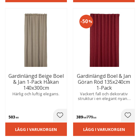
50
%
Gardinlängd Beige Boel
Gardinlängd Boel & Jan
& Jan 1-Pack Håkan
Göran Röd 135x240cm
140x300cm
1-Pack
Härlig och luftig elegans.
Vackert fall och dekorativ
struktur i en elegant nyans.
Skapar ett varmt uttryck och
en ombonad känsla i
vardagsrum, sovrum och
503
389
779
moderna hem.
 till i favoriter
Lägg till i favoriter
Lägg t
KR
KR
KR
LÄGG I VARUKORGEN
LÄGG I VARUKORGEN