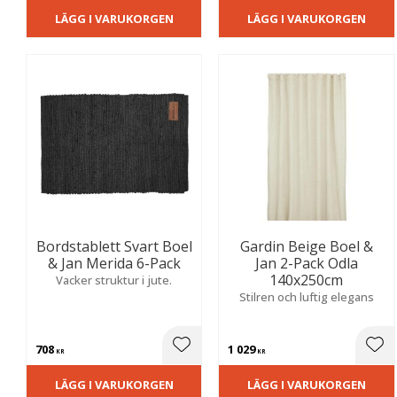
LÄGG I VARUKORGEN
LÄGG I VARUKORGEN
Bordstablett Svart Boel
Gardin Beige Boel &
& Jan Merida 6-Pack
Jan 2-Pack Odla
140x250cm
Vacker struktur i jute.
Stilren och luftig elegans
708
1 029
Lägg till i favoriter
Lägg
KR
KR
LÄGG I VARUKORGEN
LÄGG I VARUKORGEN