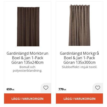
Gardinlängd Mörkbrun
Gardinlängd Mörkgrå
Boel & Jan 1-Pack
Boel & Jan 1-Pack
Göran 135x240cm
Göran 135x300cm
Bomull och
Slubbeffekt i mjuk textil.
polyesterblandning.
659
779
 till i favoriter
Lägg till i favoriter
Lägg t
KR
KR
LÄGG I VARUKORGEN
LÄGG I VARUKORGEN