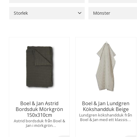
68
1 295
Boel & Jan
45
Storlek
Mönster
125x150
2
130x170
2
Enfärgat
22
Jul
1
130x275
1
135x240
7
Visa fler
Boel & Jan Astrid
Boel & Jan Lundgren
Bordsduk Mörkgrön
Kökshandduk Beige
150x310cm
Lundgren kökshandduk från
Boel & Jan med ett klassiskt
Astrid bordsduk från Boel &
rutmönster i färgerna beige,
Jan i mörkgrön
vit och lila som ger en
bomullsmuslin ​med ett lätt
hemtrevlig känsla.
och breezy intryck. Ger en