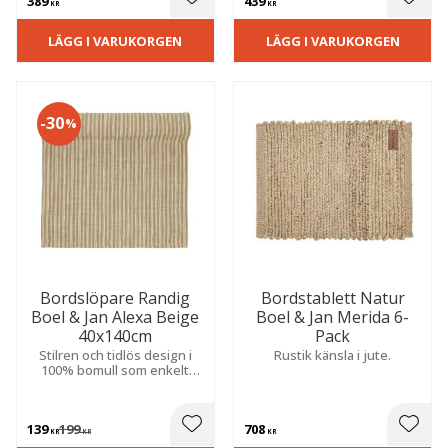
389
439
 till i favoriter
Lägg till i favoriter
Lägg t
KR
KR
LÄGG I VARUKORGEN
LÄGG I VARUKORGEN
30
%
Bordslöpare Randig
Bordstablett Natur
Boel & Jan Alexa Beige
Boel & Jan Merida 6-
40x140cm
Pack
Stilren och tidlös design i
Rustik känsla i jute.
100% bomull som enkelt
passar in i olika dukningar
och inredningsstilar.
139
199
708
 till i favoriter
Lägg till i favoriter
Lägg t
KR
KR
KR