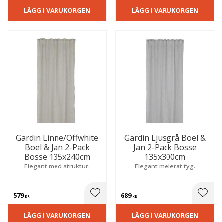
LÄGG I VARUKORGEN
LÄGG I VARUKORGEN
Gardin Linne/Offwhite
Gardin Ljusgrå Boel &
Boel & Jan 2-Pack
Jan 2-Pack Bosse
Bosse 135x240cm
135x300cm
Elegant med struktur.
Elegant melerat tyg.
579
689
 till i favoriter
Lägg till i favoriter
Lägg t
KR
KR
LÄGG I VARUKORGEN
LÄGG I VARUKORGEN