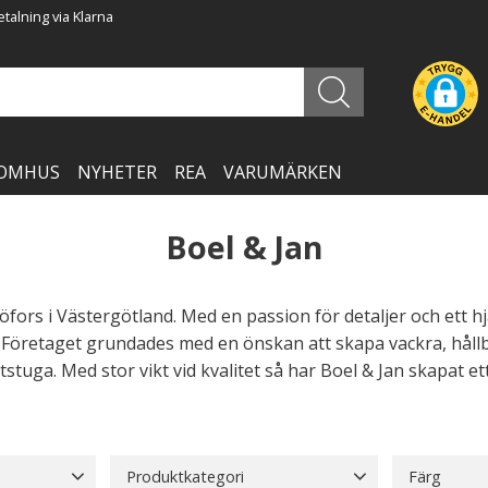
talning via Klarna
OMHUS
NYHETER
REA
VARUMÄRKEN
Boel & Jan
jöfors i Västergötland. Med en passion för detaljer och ett hj
r. Företaget grundades med en önskan att skapa vackra, hållb
tstuga. Med stor vikt vid kvalitet så har Boel & Jan skapat 
Produktkategori
Färg