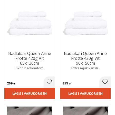
Badlakan Queen Anne
Badlakan Queen Anne
Frotté 420g Vit
Frotté 420g Vit
65x130cm
90x150cm
Skön badkomfort.
Extra mjuk känsla.
209
279
 till i favoriter
Lägg till i favoriter
Lägg t
KR
KR
LÄGG I VARUKORGEN
LÄGG I VARUKORGEN