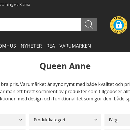
talning via Klarna
OMHUS
NYHETER
REA
VARUMÄRKEN
Queen Anne
bra pris. Varumärket är synonymt med både kvalitet och pri
r man ett brett sortiment av produkter som tillgodoser allt
ktionen med design och funktionalitet som gör dem både spe
Produktkategori
Färg
Badlakan
24
Beige
1