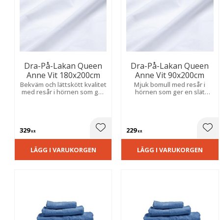
Dra-På-Lakan Queen
Dra-På-Lakan Queen
Anne Vit 180x200cm
Anne Vit 90x200cm
Bekväm och lättskött kvalitet
Mjuk bomull med resår i
med resår i hörnen som ger
hörnen som ger en slät
en jämn och skrynkelfri
passform och håller
bäddning.
bäddningen på plats hela
natten.
329
229
Lägg till i favoriter
Lägg
KR
KR
LÄGG I VARUKORGEN
LÄGG I VARUKORGEN