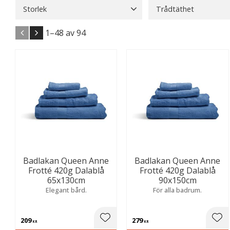
Storlek
Trådtäthet
120x200
2
150x210
2
100-149
18
1–
48
av
94
150x260
2
160x200
2
Visa fler
Badlakan Queen Anne
Badlakan Queen Anne
Frotté 420g Dalablå
Frotté 420g Dalablå
65x130cm
90x150cm
Elegant bård.
För alla badrum.
209
279
Lägg till i favoriter
Lägg
KR
KR