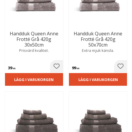
Handduk Queen Anne
Handduk Queen Anne
Frotté Grå 420g
Frotté Grå 420g
30x50cm
50x70cm
Prisvärd kvalitet.
Extra mjuk känsla.
39
99
 till i favoriter
Lägg till i favoriter
Lägg t
KR
KR
LÄGG I VARUKORGEN
LÄGG I VARUKORGEN