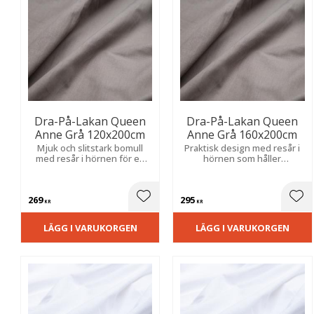
Dra-På-Lakan Queen
Dra-På-Lakan Queen
Anne Grå 120x200cm
Anne Grå 160x200cm
Mjuk och slitstark bomull
Praktisk design med resår i
med resår i hörnen för en
hörnen som håller
bekväm passform och enkel
bäddningen på plats och
bäddning.
minskar veck.
269
295
Lägg till i favoriter
Lägg
KR
KR
LÄGG I VARUKORGEN
LÄGG I VARUKORGEN