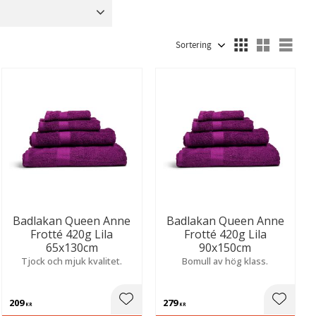
Plast
2
Polyester
11
Välj sortering
Välj
Badlakan Queen Anne
Badlakan Queen Anne
Frotté 420g Lila
Frotté 420g Lila
65x130cm
90x150cm
Tjock och mjuk kvalitet.
Bomull av hög klass.
209
279
ill i favoriter
Lägg till i favoriter
Lägg til
KR
KR