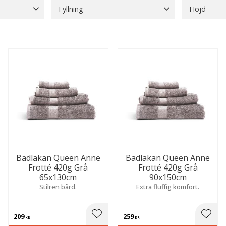
Fyllning
Höjd
Badtermometrar
2
Grön
5
Fjäder
1
Polyesterfiber
5
Låg
1
Dra på Lakan
11
Visa fler
Golfhanddukar
3
Visa fler
Badlakan Queen Anne
Badlakan Queen Anne
Frotté 420g Grå
Frotté 420g Grå
65x130cm
90x150cm
Stilren bård.
Extra fluffig komfort.
209
259
 till i favoriter
Lägg till i favoriter
Lägg t
KR
KR