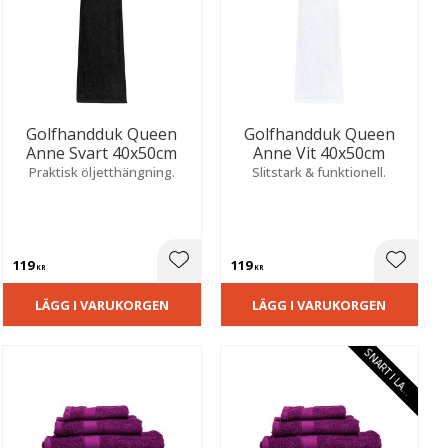
Golfhandduk Queen
Golfhandduk Queen
Anne Svart 40x50cm
Anne Vit 40x50cm
Praktisk öljetthängning.
Slitstark & funktionell.
119
119
ill i favoriter
Lägg till i favoriter
Lägg til
KR
KR
LÄGG I VARUKORGEN
LÄGG I VARUKORGEN
S
N
A
R
T
I
L
A
E
G
R