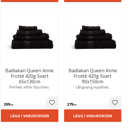
Badlakan Queen Anne
Badlakan Queen Anne
Frotté 420g Svart
Frotté 420g Svart
65x130cm
90x150cm
Perfekt efter duschen.
Långvarig mjukhet.
209
279
ill i favoriter
Lägg till i favoriter
Lägg til
KR
KR
LÄGG I VARUKORGEN
LÄGG I VARUKORGEN