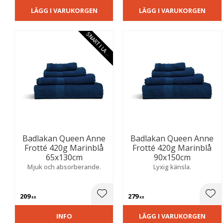
LÄGG I VARUKORGEN
LÄGG I VARUKORGEN
S
N
A
R
T
I
L
A
E
G
R
Badlakan Queen Anne
Badlakan Queen Anne
Frotté 420g Marinblå
Frotté 420g Marinblå
65x130cm
90x150cm
Mjuk och absorberande.
Lyxig känsla.
209
279
Lägg till i favoriter
Lägg
KR
KR
INFO
LÄGG I VARUKORGEN