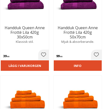
Handduk Queen Anne
Handduk Queen Anne
Frotté Lila 420g
Frotté Lila 420g
30x50cm
50x70cm
Klassisk stil.
Mjuk & absorberande.
39
99
ill i favoriter
Lägg till i favoriter
Lägg til
KR
KR
LÄGG I VARUKORGEN
INFO