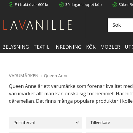
Fri frakt över 600 kr
30 dagars öppet köp
Säker Be
BELYSNING
TEXTIL
INREDNING
KÖK
MÖBLER
UT
VARUMÄRKEN
Queen Anne
Queen Anne är ett varumärke som förenar kvalitet med 
varumärket allt man kan önska sig för hemmet. Här hitta
däremellan. Det finns många populära produkter i kolle
Prisintervall
Tillverkare
39
748
Queen Anne
94