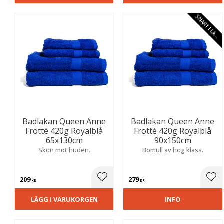
G
R
Badlakan Queen Anne
Badlakan Queen Anne
Frotté 420g Royalblå
Frotté 420g Royalblå
65x130cm
90x150cm
Skön mot huden.
Bomull av hög klass.
209
279
Lägg till i favoriter
Lägg
KR
KR
LÄGG I VARUKORGEN
INFO