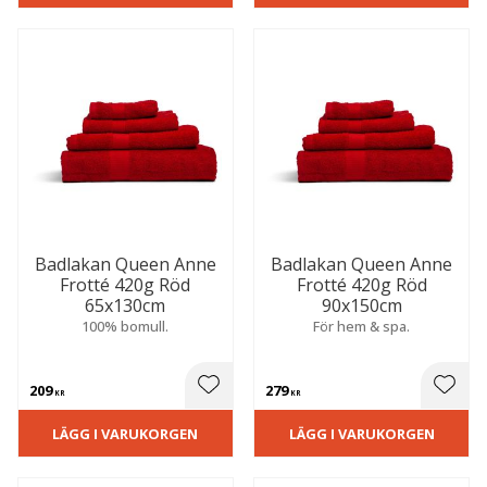
S
N
A
R
T
I
L
A
E
Badlakan Queen Anne
Badlakan Queen Anne
Frotté 420g Röd
Frotté 420g Röd
65x130cm
90x150cm
100% bomull.
För hem & spa.
209
279
 till i favoriter
Lägg till i favoriter
Lägg t
KR
KR
LÄGG I VARUKORGEN
LÄGG I VARUKORGEN