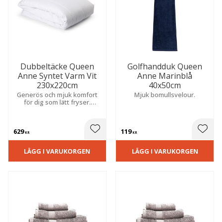
Dubbeltäcke Queen
Golfhandduk Queen
Anne Syntet Varm Vit
Anne Marinblå
230x220cm
40x50cm
Generös och mjuk komfort
Mjuk bomullsvelour.
för dig som lätt fryser.
Praktisk kvalitet som är
allergivänlig och enkel att
tvätta.
629
119
 till i favoriter
Lägg till i favoriter
Lägg t
KR
KR
LÄGG I VARUKORGEN
LÄGG I VARUKORGEN