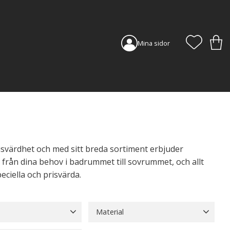
FAVORI
KUN
Mina sidor
svärdhet och med sitt breda sortiment erbjuder
 från dina behov i badrummet till sovrummet, och allt
ciella och prisvärda.
Material
Blå
15
Grå
23
Bomull
80
Fjäder
1