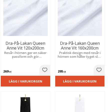
Dra-På-Lakan Queen
Dra-På-Lakan Queen
Anne Vit 120x200cm
Anne Vit 160x200cm
Resår i hörnen ger en säker
Praktisk design med resår i
passform och gör
hörnen som håller tyget slätt
bäddningen snabb, enkel
och stadigt på madrassen.
och bekväm.
269
295
ill i favoriter
Lägg till i favoriter
Lägg til
KR
KR
LÄGG I VARUKORGEN
LÄGG I VARUKORGEN