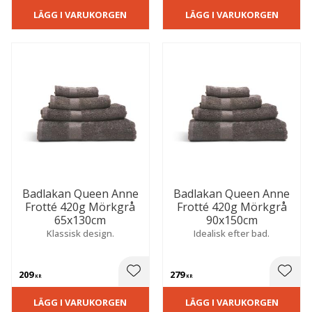
LÄGG I VARUKORGEN
LÄGG I VARUKORGEN
Badlakan Queen Anne
Badlakan Queen Anne
Frotté 420g Mörkgrå
Frotté 420g Mörkgrå
65x130cm
90x150cm
Klassisk design.
Idealisk efter bad.
209
279
 till i favoriter
Lägg till i favoriter
Lägg t
KR
KR
LÄGG I VARUKORGEN
LÄGG I VARUKORGEN