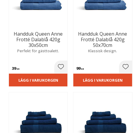
Handduk Queen Anne
Handduk Queen Anne
Frotté Dalablå 420g
Frotté Dalablå 420g
30x50cm
50x70cm
Perfekt för gästtoalett.
Klassisk design.
39
99
Lägg till i favoriter
Lägg
KR
KR
LÄGG I VARUKORGEN
LÄGG I VARUKORGEN