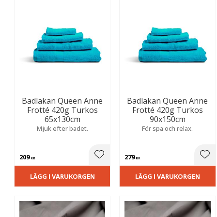
Badlakan Queen Anne
Badlakan Queen Anne
Frotté 420g Turkos
Frotté 420g Turkos
65x130cm
90x150cm
Mjuk efter badet.
För spa och relax.
209
279
Lägg till i favoriter
Lägg
KR
KR
LÄGG I VARUKORGEN
LÄGG I VARUKORGEN