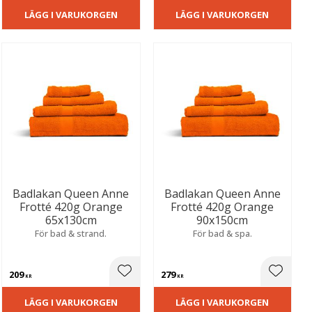
LÄGG I VARUKORGEN
LÄGG I VARUKORGEN
Badlakan Queen Anne
Badlakan Queen Anne
Frotté 420g Orange
Frotté 420g Orange
65x130cm
90x150cm
För bad & strand.
För bad & spa.
209
279
ill i favoriter
Lägg till i favoriter
Lägg til
KR
KR
LÄGG I VARUKORGEN
LÄGG I VARUKORGEN