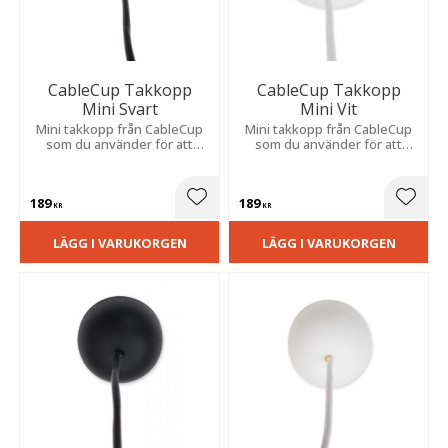
CableCup Takkopp
CableCup Takkopp
Mini Svart
Mini Vit
Mini takkopp från CableCup
Mini takkopp från CableCup
som du använder för att
som du använder för att
diskret dölja takkontakter.
diskret dölja takkontakter.
189
189
Lägg till i favoriter
Lägg t
KR
KR
LÄGG I VARUKORGEN
LÄGG I VARUKORGEN