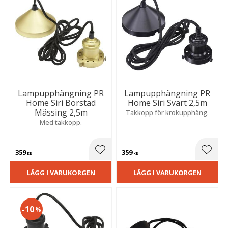
Lampupphängning PR
Lampupphängning PR
Home Siri Borstad
Home Siri Svart 2,5m
Mässing 2,5m
Takkopp för krokupphäng.
Med takkopp.
359
359
Lägg till i favoriter
Lägg t
KR
KR
LÄGG I VARUKORGEN
LÄGG I VARUKORGEN
10
%