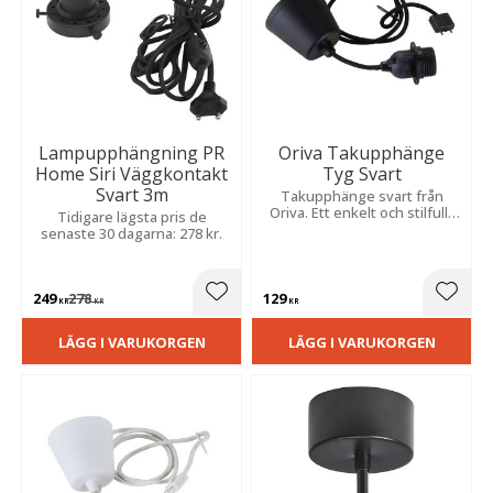
Lampupphängning PR
Oriva Takupphänge
Home Siri Väggkontakt
Tyg Svart
Svart 3m
Takupphänge svart från
Oriva. Ett enkelt och stilfullt
Tidigare lägsta pris de
takupphänge med svart tyg
senaste 30 dagarna: 278 kr.
och med med kabel i textil.
249
278
129
Lägg till i favoriter
Lägg t
KR
KR
KR
LÄGG I VARUKORGEN
LÄGG I VARUKORGEN