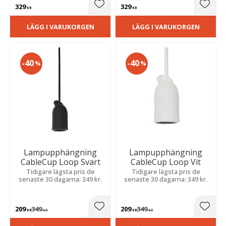
329
329
Lägg till i favoriter
Lägg t
KR
KR
LÄGG I VARUKORGEN
LÄGG I VARUKORGEN
40
40
%
%
Lampupphängning
Lampupphängning
CableCup Loop Svart
CableCup Loop Vit
Tidigare lägsta pris de
Tidigare lägsta pris de
senaste 30 dagarna: 349 kr.
senaste 30 dagarna: 349 kr.
209
349
209
349
Lägg till i favoriter
Lägg t
KR
KR
KR
KR