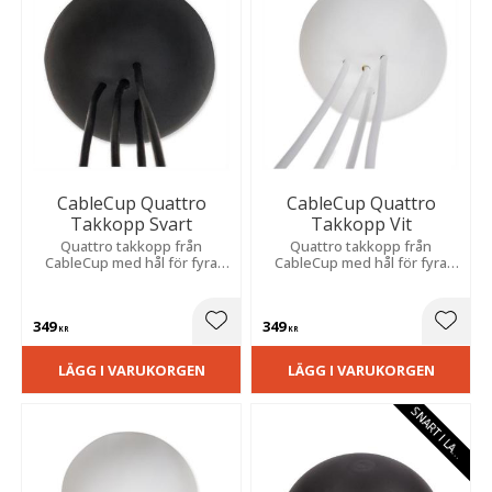
CableCup Quattro
CableCup Quattro
Takkopp Svart
Takkopp Vit
Quattro takkopp från
Quattro takkopp från
CableCup med hål för fyra
CableCup med hål för fyra
sladdar som är anpassad för
sladdar som är anpassad för
att hänga upp lampor i
att hänga upp lampor i
kluster.
kluster.
349
349
Lägg till i favoriter
Lägg t
KR
KR
LÄGG I VARUKORGEN
LÄGG I VARUKORGEN
S
N
A
R
T
I
L
A
E
G
R