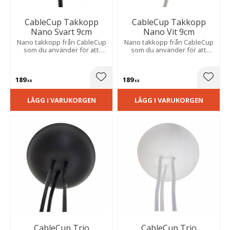
CableCup Takkopp
CableCup Takkopp
Nano Svart 9cm
Nano Vit 9cm
Nano takkopp från CableCup
Nano takkopp från CableCup
som du använder för att
som du använder för att
diskret dölja takkontakter.
diskret dölja takkontakter.
189
189
Lägg till i favoriter
Lägg t
KR
KR
LÄGG I VARUKORGEN
LÄGG I VARUKORGEN
CableCup Trio
CableCup Trio