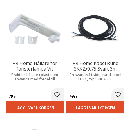
PR Home Hållare för
PR Home Kabel Rund
fönsterlampa Vit
SKK2x0,75 Svart 3m
Praktisk hållare i plast som
En svart två trådig rund kabel
används med fördel till
i PVC, typ SKK 300V,
fönster,
2x0,75mm² ledare. Kabelns
dekorationsbelysning.
yttre diameter är cirka 5,5
mm.
79
49
Lägg till i favoriter
Lägg t
KR
KR
LÄGG I VARUKORGEN
LÄGG I VARUKORGEN