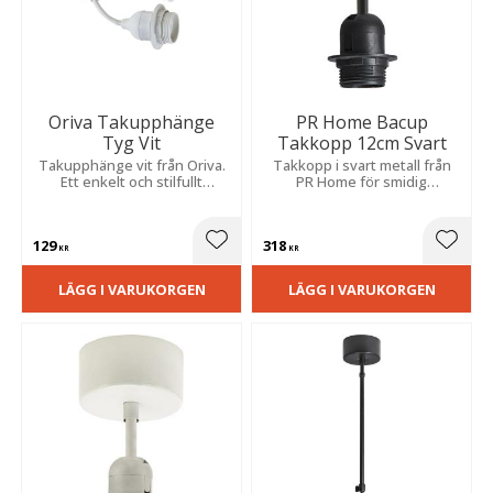
Oriva Takupphänge
PR Home Bacup
Tyg Vit
Takkopp 12cm Svart
Takupphänge vit från Oriva.
Takkopp i svart metall från
Ett enkelt och stilfullt
PR Home för smidig
takupphänge med svart tyg
krokupphängning.
och med med kabel i textil.
129
318
Lägg till i favoriter
Lägg t
KR
KR
LÄGG I VARUKORGEN
LÄGG I VARUKORGEN