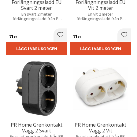
Förlängningssladd EU
Förlängningssladd EU
Svart 2 meter
Vit 2 meter
En svart 2 meter
En vit 2 meter
förlängningssladd från PR
förlängningssladd från PR
Home till väggkontakt.
Home till väggkontakt.
71
71
Lägg till i favoriter
Lägg t
KR
KR
LÄGG I VARUKORGEN
LÄGG I VARUKORGEN
PR Home Grenkontakt
PR Home Grenkontakt
Vägg 2 Svart
Vägg 2 Vit
En svart grenkontakt från PR
En vit grenkontakt från PR