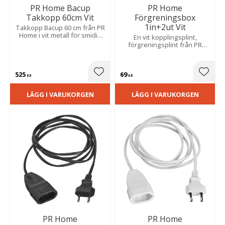
PR Home Bacup
PR Home
Takkopp 60cm Vit
Förgreningsbox
1in+2ut Vit
Takkopp Bacup 60 cm från PR
Home i vit metall för smidig
En vit kopplingsplint,
krokupphängning.
förgreningsplint från PR
Home som passar när du vill
koppla samman 2 stycken
lampor till en sladd. IP20-
525
69
klassad.
Lägg till i favoriter
Lägg t
KR
KR
LÄGG I VARUKORGEN
LÄGG I VARUKORGEN
PR Home
PR Home