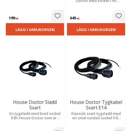
Doctor med sockel i fin
mässingsfinish. Sladden är
3m lång vilket gör det möjligt
att använda den på många
199
645
olika sätt.
Lägg till i favoriter
Lägg t
KR
KR
LÄGG I VARUKORGEN
LÄGG I VARUKORGEN
House Doctor Sladd
House Doctor Tygkabel
Svart
Svart E14
En tygsladd med bred sockel
Klassisk svart tygsladd med
från House Doctor som är 3
en smal rundad sockel från
meter lång, vilket skapar
House Doctor som passar
många
perfekt till en ljuskälla eller
användningsmöjligheter.
till en lampskärm.