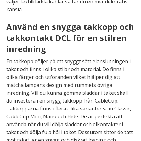
väljer textilklädda kablar så får du en mer dekorativ
känsla.
Använd en snygga takkopp och
takkontakt DCL för en stilren
inredning
En takkopp döljer på ett snyggt sätt elanslutningen i
taket och finns i olika stilar och material. De finns i
olika färger och utföranden vilket hjälper dig att
matcha lampans design med rummets övriga
inredning. Vill du kunna gömma sladdar i taket skall
du investera i en snygg takkopp från CableCup.
Takkopparna finns i flera olika varianter som Classic,
CableCup Mini, Nano och Hide. De är perfekta att
använda när du vill dölja sladdar och elkontakter i
taket och dölja fula hål i taket. Dessutom sitter de tätt
mot taket, är en snygg och diskret lösning och