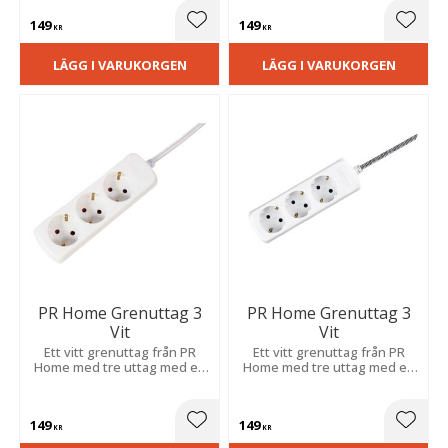
149
149
Lägg till i favoriter
Lägg t
KR
KR
LÄGG I VARUKORGEN
LÄGG I VARUKORGEN
PR Home Grenuttag 3
PR Home Grenuttag 3
Vit
Vit
Ett vitt grenuttag från PR
Ett vitt grenuttag från PR
Home med tre uttag med en
Home med tre uttag med en
vit textilsladd som är 2 meter
2 meter svart-vit textilsladd.
lång.
149
149
Lägg till i favoriter
Lägg t
KR
KR