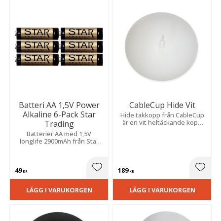
Batteri AA 1,5V Power
CableCup Hide Vit
Alkaline 6-Pack Star
Hide takkopp från CableCup
är en vit heltäckande kopp
Trading
som du använder för att
Batterier AA med 1,5V
diskret dölja takkontakter.
longlife 2900mAh från Star
Trading.
49
189
Lägg till i favoriter
Lägg t
KR
KR
LÄGG I VARUKORGEN
LÄGG I VARUKORGEN