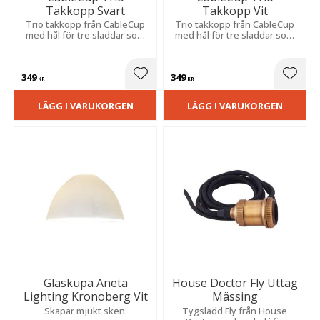
Takkopp Svart
Takkopp Vit
Trio takkopp från CableCup
Trio takkopp från CableCup
med hål för tre sladdar som
med hål för tre sladdar som
är anpassad för att hänga
är anpassad för att hänga
upp lampor i kluster.
upp lampor i kluster.
349
349
Lägg till i favoriter
Lägg t
KR
KR
LÄGG I VARUKORGEN
LÄGG I VARUKORGEN
Glaskupa Aneta
House Doctor Fly Uttag
Lighting Kronoberg Vit
Mässing
Skapar mjukt sken.
Tygsladd Fly från House