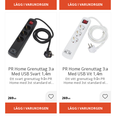
LÄGG I VARUKORGEN
LÄGG I VARUKORGEN
PR Home Grenuttag 3:a
PR Home Grenuttag 3:a
Med USB Svart 1,4m
Med USB Vit 1,4m
Ett svart grenuttag från PR
Ett vitt grenuttag från PR
Home med 3st standard el-
Home med 3st standard el-
uttag med en 1,4 meter
uttag med en 1,4 meter
textilsladd.
textilsladd.
269
269
Lägg till i favoriter
Lägg t
KR
KR
LÄGG I VARUKORGEN
LÄGG I VARUKORGEN