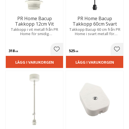
PR Home Bacup
PR Home Bacup
Takkopp 12cm Vit
Takkopp 60cm Svart
Takkopp i vit metall från PR
Takkopp Bacup 60 cm från PR
Home för smidig
Home i svart metall för
krokupphängning.
smidig krokupphängning.
318
525
Lägg till i favoriter
Lägg t
KR
KR
LÄGG I VARUKORGEN
LÄGG I VARUKORGEN