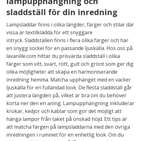
lampupphängning och
sladdställ för din inredning
Lampsladdar finns i olika längder, färger och stilar där
vissa är textilklädda för ett snyggare
intryck. Sladdställen finns i flera olika färger och har
en snygg sockel för en passande ljuskälla. Hos oss på
lavanille.com hittar du prisvärda sladdställ i olika
färger som vitt, svart, rött, gult och grönt som ger dig
olika möjligheter att skapa en harmoniserande
inredning hemma. Matcha upphänget med en vacker
ljuskälla för en fulländad look. De flesta sladdställ går
att justera längden på, vilket är bra om du behöver
korta ner den en aning. Lampupphängning inkluderar
krokar, kedjor och kablar som gör det möjligt att
hänga lampor från taket på önskad höjd. Ett tips är
att matcha färgen på lampsladdarna med den övriga
inredningen i rummet för en enhetlig look. Om du