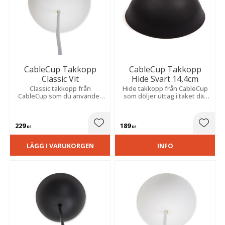
CableCup Takkopp
CableCup Takkopp
Classic Vit
Hide Svart 14,4cm
Classic takkopp från
Hide takkopp från CableCup
CableCup som du använder
som döljer uttag i taket där
för att diskret dölja
du inte har någon lampa.
takkontakter.
229
189
Lägg till i favoriter
Lägg t
KR
KR
LÄGG I VARUKORGEN
INFO