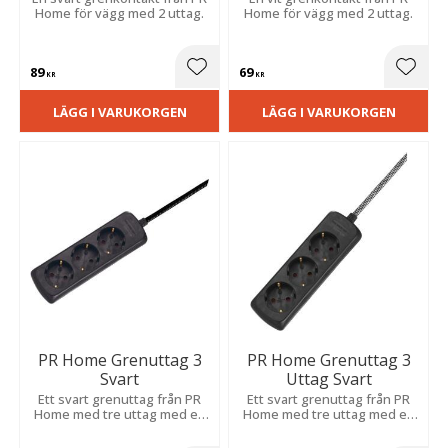
Home för vägg med 2 uttag.
Home för vägg med 2 uttag.
89
69
Lägg till i favoriter
Lägg t
KR
KR
LÄGG I VARUKORGEN
LÄGG I VARUKORGEN
PR Home Grenuttag 3
PR Home Grenuttag 3
Svart
Uttag Svart
Ett svart grenuttag från PR
Ett svart grenuttag från PR
Home med tre uttag med en
Home med tre uttag med en
2 meter textilsladd.
svart-vit textilsladd som är 2
meter lång.