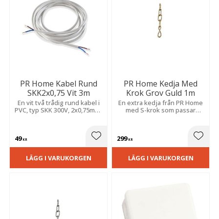
PR Home Kabel Rund
PR Home Kedja Med
SKK2x0,75 Vit 3m
Krok Grov Guld 1m
En vit två trådig rund kabel i
En extra kedja från PR Home
PVC, typ SKK 300V, 2x0,75mm²
med S-krok som passar
ledare. Kabelns yttre
perfekt när du ​behöver
diameter är cirka 5,5 mm.
förlänga eller ändra
utseende på din lampa.
49
299
Lägg till i favoriter
Lägg t
KR
KR
LÄGG I VARUKORGEN
LÄGG I VARUKORGEN