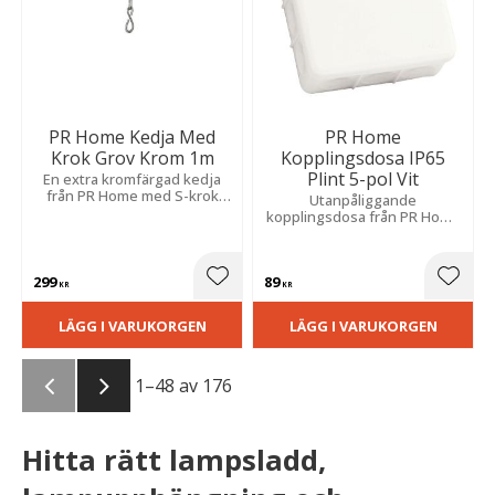
PR Home Kedja Med
PR Home
Krok Grov Krom 1m
Kopplingsdosa IP65
Plint 5-pol Vit
En extra kromfärgad kedja
från PR Home med S-krok
​Utanpåliggande
som passar perfekt när du ​
kopplingsdosa från PR Home
behöver förlänga eller ändra
med snäpplock med 5-polig
utseende på din lampa.
plint. Den är utrustad med 3
st kabelgenomföringar.
299
89
Lägg till i favoriter
Lägg t
KR
KR
LÄGG I VARUKORGEN
LÄGG I VARUKORGEN
1–
48
av
176
Hitta rätt lampsladd,