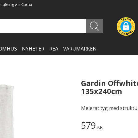
talning via Klarna
OMHUS
NYHETER
REA
VARUMÄRKEN
Gardin Offwhite
135x240cm
Melerat tyg med struktur
579
KR