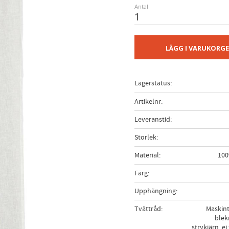
Antal
LÄGG I VARUKORG
Lagerstatus
Artikelnr
Leveranstid
Storlek
Material
100
Färg
Upphängning
Tvättråd
Maskint
blek
strykjärn, e