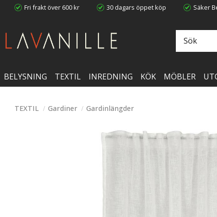
Fri frakt över 600 kr
30 dagars öppet köp
Säker Be
BELYSNING
TEXTIL
INREDNING
KÖK
MÖBLER
UT
TEXTIL
Gardiner
Gardinlängder