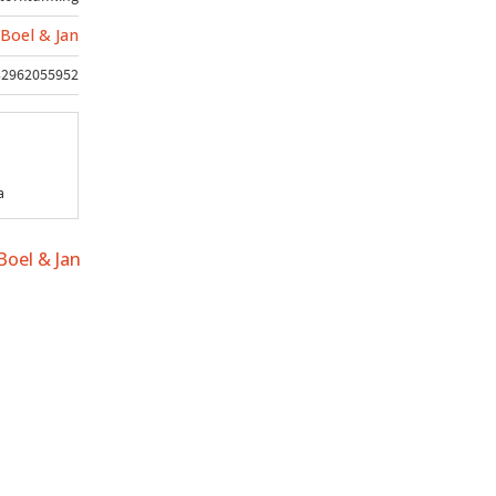
Boel & Jan
32962055952
a
Boel & Jan