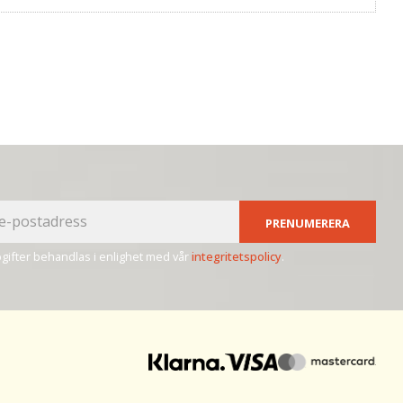
PRENUMERERA
ifter behandlas i enlighet med vår
integritetspolicy
.