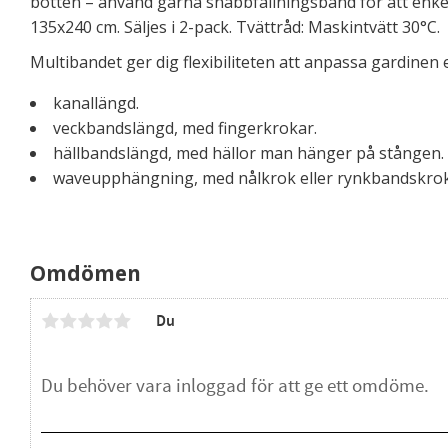
botten – använd gärna snabbfållningsband för att enkelt
135x240 cm. Säljes i 2-pack. Tvättråd: Maskintvätt 30°C.
Multibandet ger dig flexibiliteten att anpassa gardinen
kanallängd.
veckbandslängd, med fingerkrokar.
hällbandslängd, med hällor man hänger på stången.
waveupphängning, med nålkrok eller rynkbandskrok
Omdömen
Du