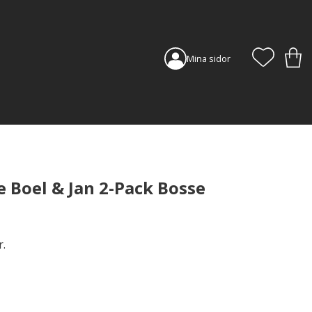
FAVORI
KUN
Mina sidor
 Boel & Jan 2-Pack Bosse
.