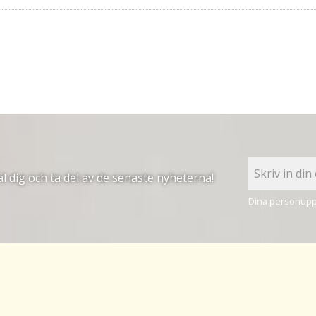
 dig och ta del av de senaste nyheterna!
Dina personuppg