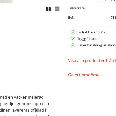
Rutnätsvy
Listvy
Tillverkare
EAN
73
Fri frakt över 600 kr
Trygg E-handel
Säker betalning via Klarn
Visa alla produkter från 
Ge ett omdöme!
 med en vacker melerad
hagligt ljusgenomsläpp och
dinen levereras ofållad i