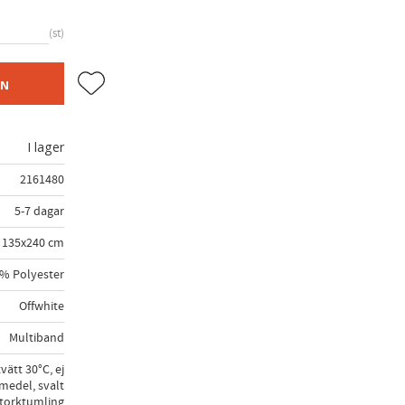
st
Lägg till i favoriter
EN
I lager
2161480
5-7 dagar
135x240 cm
% Polyester
Offwhite
Multiband
vätt 30°C, ej
medel, svalt
j torktumling