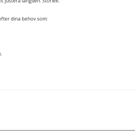
 justera längden. Storlek:
 efter dina behov som:
.