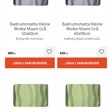
Badrumsmatta Kleine
Badrumsmatta Kleine
Wolke Miami Grå
Wolke Miami Grå
50x60cm
60x90cm
Böljande mönster.
Halkskyddad undersida.
439
620
Lägg till i favoriter
Lägg t
KR
KR
LÄGG I VARUKORGEN
LÄGG I VARUKORGEN