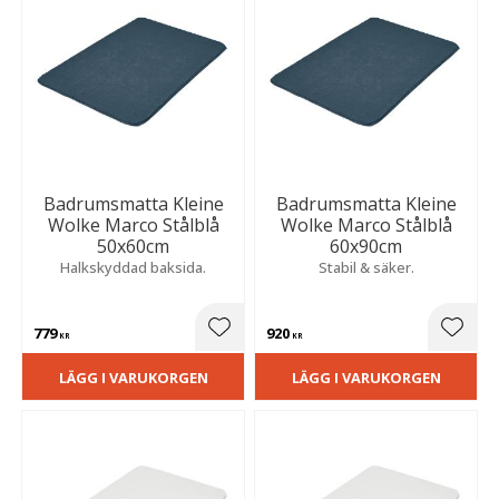
Badrumsmatta Kleine
Badrumsmatta Kleine
Wolke Marco Stålblå
Wolke Marco Stålblå
50x60cm
60x90cm
Halkskyddad baksida.
Stabil & säker.
779
920
Lägg till i favoriter
Lägg t
KR
KR
LÄGG I VARUKORGEN
LÄGG I VARUKORGEN