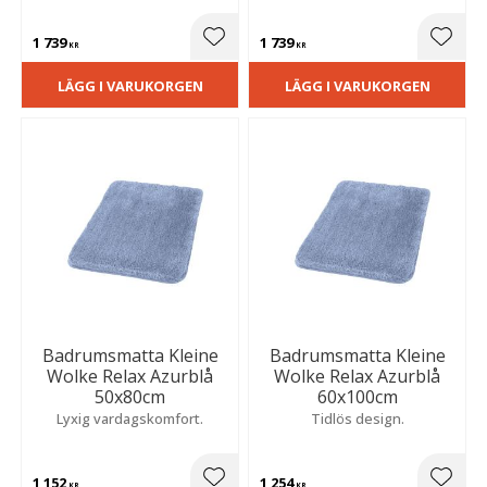
1 739
1 739
Lägg till i favoriter
Lägg t
KR
KR
LÄGG I VARUKORGEN
LÄGG I VARUKORGEN
Badrumsmatta Kleine
Badrumsmatta Kleine
Wolke Relax Azurblå
Wolke Relax Azurblå
50x80cm
60x100cm
Lyxig vardagskomfort.
Tidlös design.
1 152
1 254
KR
KR