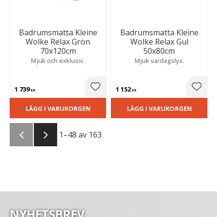
Badrumsmatta Kleine
Badrumsmatta Kleine
Wolke Relax Grön
Wolke Relax Gul
70x120cm
50x80cm
Mjuk och exklusiv.
Mjuk vardagslyx.
1 739
1 152
Lägg till i favoriter
Lägg t
KR
KR
LÄGG I VARUKORGEN
LÄGG I VARUKORGEN
1–
48
av
163
NYHETSBREV