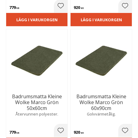
779
920
Lägg till i favoriter
Lägg t
KR
KR
LÄGG I VARUKORGEN
LÄGG I VARUKORGEN
Badrumsmatta Kleine
Badrumsmatta Kleine
Wolke Marco Grön
Wolke Marco Grön
50x60cm
60x90cm
Återvunnen polyester.
Golvvärmetålig.
779
920
Lägg till i favoriter
Lägg t
KR
KR