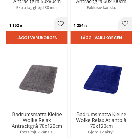
Antracitgrå 50x80cm
Antracitgrå 60x100cm
Extra lugghöjd 30 mm.
Exklusiv känsla.
1 152
1 254
Lägg till i favoriter
Lägg t
KR
KR
LÄGG I VARUKORGEN
LÄGG I VARUKORGEN
Badrumsmatta Kleine
Badrumsmatta Kleine
Wolke Relax
Wolke Relax Atlantblå
Antracitgrå 70x120cm
70x120cm
Extra mjuk känsla.
Gjord av akryl.