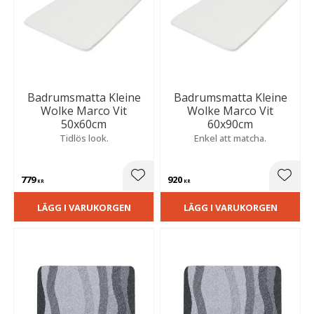
Badrumsmatta Kleine
Badrumsmatta Kleine
Wolke Marco Vit
Wolke Marco Vit
50x60cm
60x90cm
Tidlös look.
Enkel att matcha.
779
920
Lägg till i favoriter
Lägg t
KR
KR
LÄGG I VARUKORGEN
LÄGG I VARUKORGEN