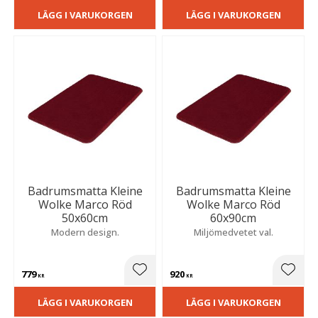
LÄGG I VARUKORGEN
LÄGG I VARUKORGEN
Badrumsmatta Kleine
Badrumsmatta Kleine
Wolke Marco Röd
Wolke Marco Röd
50x60cm
60x90cm
Modern design.
Miljömedvetet val.
779
920
Lägg till i favoriter
Lägg t
KR
KR
LÄGG I VARUKORGEN
LÄGG I VARUKORGEN