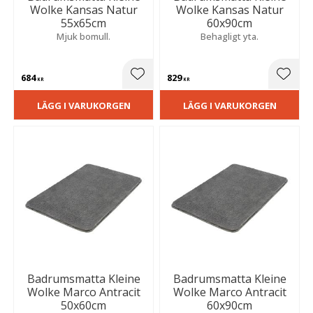
Wolke Kansas Natur
Wolke Kansas Natur
55x65cm
60x90cm
Mjuk bomull.
Behagligt yta.
684
829
Lägg till i favoriter
Lägg t
KR
KR
LÄGG I VARUKORGEN
LÄGG I VARUKORGEN
Badrumsmatta Kleine
Badrumsmatta Kleine
Wolke Marco Antracit
Wolke Marco Antracit
50x60cm
60x90cm