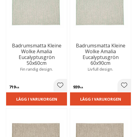
Badrumsmatta Kleine
Badrumsmatta Kleine
Wolke Amalia
Wolke Amalia
Eucalyptusgrön
Eucalyptusgrön
50x60cm
60x90cm
Fin randig design.
Livfull design.
719
939
Lägg till i favoriter
Lägg t
KR
KR
LÄGG I VARUKORGEN
LÄGG I VARUKORGEN