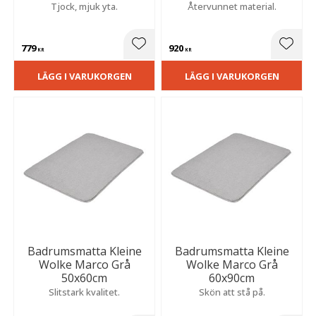
Tjock, mjuk yta.
Återvunnet material.
779
920
Lägg till i favoriter
Lägg t
KR
KR
LÄGG I VARUKORGEN
LÄGG I VARUKORGEN
Badrumsmatta Kleine
Badrumsmatta Kleine
Wolke Marco Grå
Wolke Marco Grå
50x60cm
60x90cm
Slitstark kvalitet.
Skön att stå på.