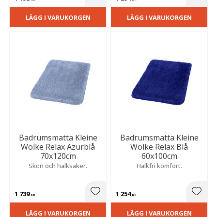
Lägg till i favoriter
Lägg t
LÄGG I VARUKORGEN
LÄGG I VARUKORGEN
Badrumsmatta Kleine
Badrumsmatta Kleine
Wolke Relax Azurblå
Wolke Relax Blå
70x120cm
60x100cm
Skön och halksäker.
Halkfri komfort.
1 739
1 254
Lägg till i favoriter
Lägg t
KR
KR
LÄGG I VARUKORGEN
LÄGG I VARUKORGEN