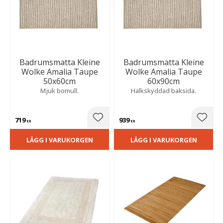
Badrumsmatta Kleine
Badrumsmatta Kleine
Wolke Amalia Taupe
Wolke Amalia Taupe
50x60cm
60x90cm
Mjuk bomull.
Halkskyddad baksida.
719
939
Lägg till i favoriter
Lägg t
KR
KR
LÄGG I VARUKORGEN
LÄGG I VARUKORGEN