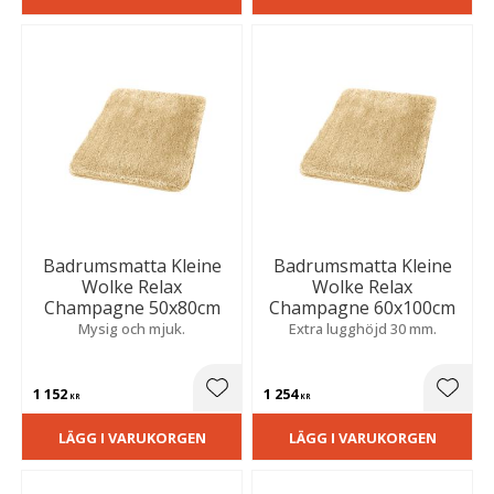
Badrumsmatta Kleine
Badrumsmatta Kleine
Wolke Relax
Wolke Relax
Champagne 50x80cm
Champagne 60x100cm
Mysig och mjuk.
Extra lugghöjd 30 mm.
1 152
1 254
Lägg till i favoriter
Lägg t
KR
KR
LÄGG I VARUKORGEN
LÄGG I VARUKORGEN