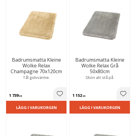
Badrumsmatta Kleine
Badrumsmatta Kleine
Wolke Relax
Wolke Relax Grå
Champagne 70x120cm
50x80cm
Tål golvvärme.
Skön att stå på.
1 739
1 152
Lägg till i favoriter
Lägg t
KR
KR
LÄGG I VARUKORGEN
LÄGG I VARUKORGEN