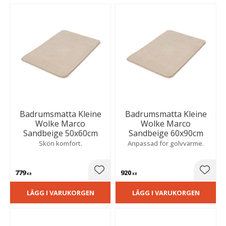
Badrumsmatta Kleine
Badrumsmatta Kleine
Wolke Marco
Wolke Marco
Sandbeige 50x60cm
Sandbeige 60x90cm
Skön komfort.
Anpassad för golvvärme.
779
920
Lägg till i favoriter
Lägg t
KR
KR
LÄGG I VARUKORGEN
LÄGG I VARUKORGEN