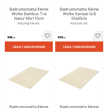
Badrumsmatta Kleine
Badrumsmatta Kleine
Wolke Bambus Trä
Wolke Kansas Grå
Natur 60x115cm
55x65cm
Naturlig känsla.
Klassisk stil.
940
659
Lägg till i favoriter
Lägg t
KR
KR
LÄGG I VARUKORGEN
LÄGG I VARUKORGEN
Badrumsmatta Kleine
Badrumsmatta Kleine