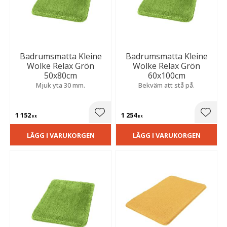
Badrumsmatta Kleine
Badrumsmatta Kleine
Wolke Relax Grön
Wolke Relax Grön
50x80cm
60x100cm
Mjuk yta 30 mm.
Bekväm att stå på.
1 152
1 254
Lägg till i favoriter
Lägg t
KR
KR
LÄGG I VARUKORGEN
LÄGG I VARUKORGEN