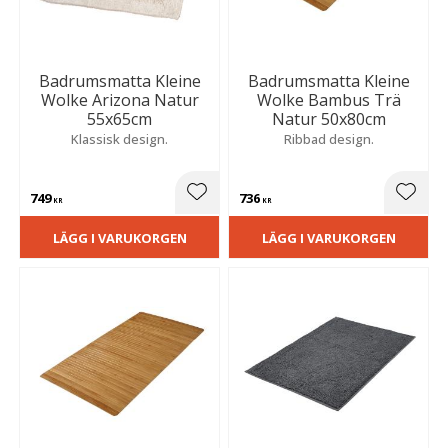
Badrumsmatta Kleine
Badrumsmatta Kleine
Wolke Arizona Natur
Wolke Bambus Trä
55x65cm
Natur 50x80cm
Klassisk design.
Ribbad design.
749
736
Lägg till i favoriter
Lägg t
KR
KR
LÄGG I VARUKORGEN
LÄGG I VARUKORGEN