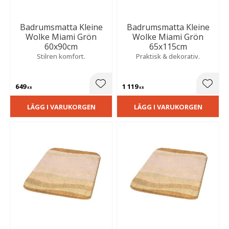
Badrumsmatta Kleine
Badrumsmatta Kleine
Wolke Miami Grön
Wolke Miami Grön
60x90cm
65x115cm
Stilren komfort.
Praktisk & dekorativ.
649
1 119
Lägg till i favoriter
Lägg t
KR
KR
LÄGG I VARUKORGEN
LÄGG I VARUKORGEN