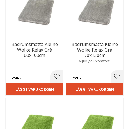
Badrumsmatta Kleine
Badrumsmatta Kleine
Wolke Relax Grå
Wolke Relax Grå
60x100cm
70x120cm
Mjuk golvkomfort.
1 254
1 739
Lägg till i favoriter
Lägg t
KR
KR
LÄGG I VARUKORGEN
LÄGG I VARUKORGEN