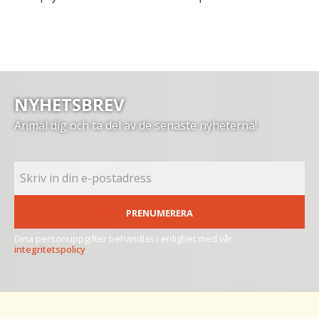
NYHETSBREV
Anmäl dig och ta del av de senaste nyheterna!
PRENUMERERA
Dina personuppgifter behandlas i enlighet med vår
integritetspolicy
.