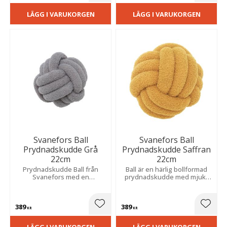
LÄGG I VARUKORGEN
LÄGG I VARUKORGEN
Svanefors Ball
Svanefors Ball
Prydnadskudde Grå
Prydnadskudde Saffran
22cm
22cm
​Prydnadskudde Ball från
Ball är en härlig bollformad
Svanefors med en
prydnadskudde med mjukt
bollformad design i en
flossat saffransgult tyg från
trendig grå färg. Kuddens
Svanefors.
diameter är 22 cm.
389
389
Lägg till i favoriter
Lägg t
KR
KR
LÄGG I VARUKORGEN
LÄGG I VARUKORGEN