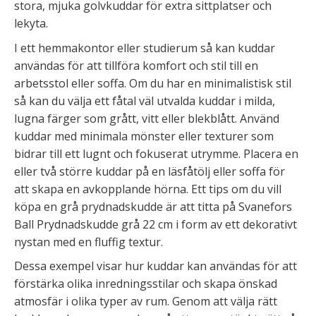
stora, mjuka golvkuddar för extra sittplatser och
lekyta.
I ett hemmakontor eller studierum så kan kuddar
användas för att tillföra komfort och stil till en
arbetsstol eller soffa. Om du har en minimalistisk stil
så kan du välja ett fåtal väl utvalda kuddar i milda,
lugna färger som grått, vitt eller blekblått. Använd
kuddar med minimala mönster eller texturer som
bidrar till ett lugnt och fokuserat utrymme. Placera en
eller två större kuddar på en läsfåtölj eller soffa för
att skapa en avkopplande hörna. Ett tips om du vill
köpa en grå prydnadskudde är att titta på Svanefors
Ball Prydnadskudde grå 22 cm i form av ett dekorativt
nystan med en fluffig textur.
Dessa exempel visar hur kuddar kan användas för att
förstärka olika inredningsstilar och skapa önskad
atmosfär i olika typer av rum. Genom att välja rätt