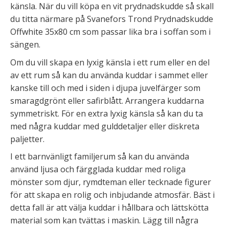
känsla. När du vill köpa en vit prydnadskudde så skall
du titta närmare på Svanefors Trond Prydnadskudde
Offwhite 35x80 cm som passar lika bra i soffan som i
sängen.
Om du vill skapa en lyxig känsla i ett rum eller en del
av ett rum så kan du använda kuddar i sammet eller
kanske till och med i siden i djupa juvelfärger som
smaragdgrönt eller safirblått. Arrangera kuddarna
symmetriskt. För en extra lyxig känsla så kan du ta
med några kuddar med gulddetaljer eller diskreta
paljetter.
I ett barnvänligt familjerum så kan du använda
använd ljusa och färgglada kuddar med roliga
mönster som djur, rymdteman eller tecknade figurer
för att skapa en rolig och inbjudande atmosfär. Bäst i
detta fall är att välja kuddar i hållbara och lättskötta
material som kan tvättas i maskin. Lägg till några