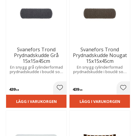
Svanefors Trond
Svanefors Trond
Prydnadskudde Grå
Prydnadskudde Nougat
15x15x45cm
15x15x45cm
En snygg grå cylinderformad
En snygg cylinderformad
prydnadskudde i bouclé som
prydnadskudde i bouclé som
passar perfekt som
passar perfekt som
dekoration i en snygg
dekoration i en snygg
bäddning eller som ett extra
bäddning eller som ett extra
439
439
stöd i soffan.
stöd i soffan.
Lägg till i favoriter
Lägg t
KR
KR
LÄGG I VARUKORGEN
LÄGG I VARUKORGEN