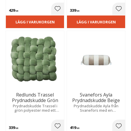
båda sidor.
429
339
Lägg till i favoriter
Lägg t
KR
KR
LÄGG I VARUKORGEN
LÄGG I VARUKORGEN
Redlunds Trassel
Svanefors Ayla
Prydnadskudde Grön
Prydnadskudde Beige
Prydnadskudde Trassel i
Prydnadskudde Ayla från
grön polyester med ett
Svanefors med en
elegant flätat mönster på
cylinderformad design i
båda sidor.
sammet och jacquardvävt tyg
med toffsar på kortändarna.
339
419
Lägg till i favoriter
Lägg t
KR
KR