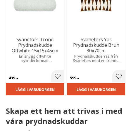
Svanefors Trond
Svanefors Yas
Prydnadskudde
Prydnadskudde Brun
Offwhite 15x15x45cm
30x70cm
En snygg offwhite
Prydnadskudde Yas från
cylinderformad
Svanefors med en trendig
prydnadskudde i bouclé som
design med trianglar i
passar perfekt som
varierande nyanser av brunt
dekoration i en snygg
på en ljus botten. Mått: 30x70
439
599
bäddning eller som ett extra
cm.
Lägg till i favoriter
Lägg t
KR
KR
stöd i soffan.
LÄGG I VARUKORGEN
LÄGG I VARUKORGEN
Skapa ett hem att trivas i med
våra prydnadskuddar