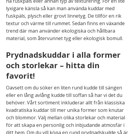
ha fuskpäls eller annan typ av texturering. För en lite
lyxigare känsla så kan man använda kuddar med
fuskpäls, plysch eller grovt linnetyg. De tillför en rik
textur och värme till rummet. Sedan finns en växande
trend där man använder ekologiska och hållbara
material, som återvunnet tyg eller ekologisk bomull.
Prydnadskuddar i alla former
och storlekar – hitta din
favorit!
Oavsett om du söker en liten rund kudde till sängen
eller en lång avlång kudde till soffan så har vi det du
behöver. Vårt sortiment inkluderar allt från klassiska
kvadratiska kuddar till mer unika former som knutar
och blommor. Välj mellan olika storlekar och material
för att skapa en personlig och inbjudande atmosfär i
ditt hem. Om du vill köpa en rund prydnadskudde så är