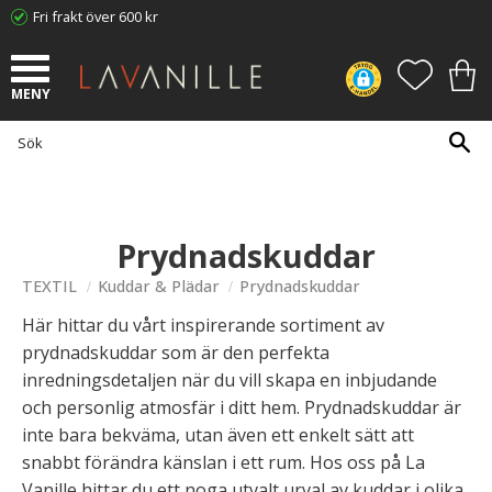
Fri frakt över 600 kr
Meny
FAVORI
KUN
Prydnadskuddar
TEXTIL
Kuddar & Plädar
Prydnadskuddar
Här hittar du vårt inspirerande sortiment av
prydnadskuddar som är den perfekta
inredningsdetaljen när du vill skapa en inbjudande
och personlig atmosfär i ditt hem. Prydnadskuddar är
inte bara bekväma, utan även ett enkelt sätt att
snabbt förändra känslan i ett rum. Hos oss på La
Vanille hittar du ett noga utvalt urval av kuddar i olika