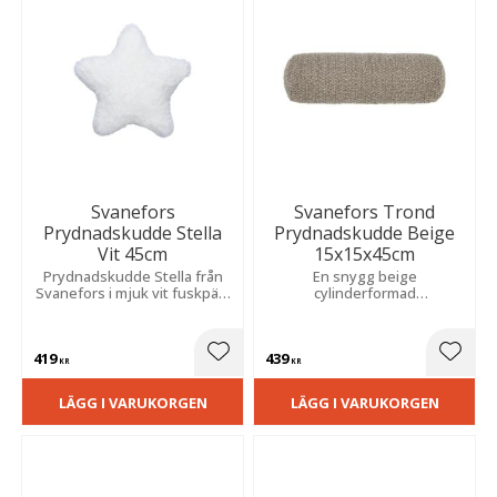
Svanefors
Svanefors Trond
Prydnadskudde Stella
Prydnadskudde Beige
Vit 45cm
15x15x45cm
Prydnadskudde Stella från
En snygg beige
Svanefors i mjuk vit fuskpäls
cylinderformad
som är perfekt för att skapa
prydnadskudde i bouclé som
en mysig och dekorativ
passar perfekt som
känsla i hemmet.
dekoration i en snygg
419
439
bäddning eller som ett extra
Lägg till i favoriter
Lägg t
KR
KR
stöd i soffan.
LÄGG I VARUKORGEN
LÄGG I VARUKORGEN