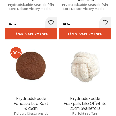
​Prydnadskudde Seaside från
​Prydnadskudde Seaside från
Lord Nelson Victory med en
Lord Nelson Victory med en
cylinderformad design i grå
cylinderformad design i
bomullskanvas som ger en
marinblå bomullskanvas som
härlig maritim känsla.
ger en härlig maritim känsla.
349
349
Lägg till i favoriter
Lägg t
KR
KR
LÄGG I VARUKORGEN
LÄGG I VARUKORGEN
30
%
Prydnadskudde
Prydnadskudde
Fondaco Leo Rost
Fuskpäls Lilo Offwhite
Ø25cm
25cm Svanefors
Tidigare lägsta pris de
Perfekt i soffan.