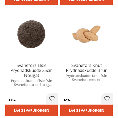
Svanefors Elsie
Svanefors Knut
Prydnadskudde 25cm
Prydnadskudde Brun
Nougat
​Prydnadskudde Knut från
Svanefors med en
Prydnadskudde Elsie från
knutformad design i ett
Svanefors är en härlig
flossat brunt tyg.
bollformad prydnadskudde
med mjukt flossat
nougatfärgat tyg.
335
329
Lägg till i favoriter
Lägg t
KR
KR
LÄGG I VARUKORGEN
LÄGG I VARUKORGEN