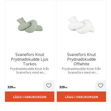
Svanefors Knut
Svanefors Knut
Prydnadskudde Ljus
Prydnadskudde
Turkos
Offwhite
​Prydnadskudde Knut från
​Prydnadskudde Knut från
Svanefors med en
Svanefors med en
knutformad design i ett
knutformad design i ett
flossat ljust turkost tyg.
flossat offwhite tyg.
329
329
Lägg till i favoriter
Lägg t
KR
KR
LÄGG I VARUKORGEN
LÄGG I VARUKORGEN