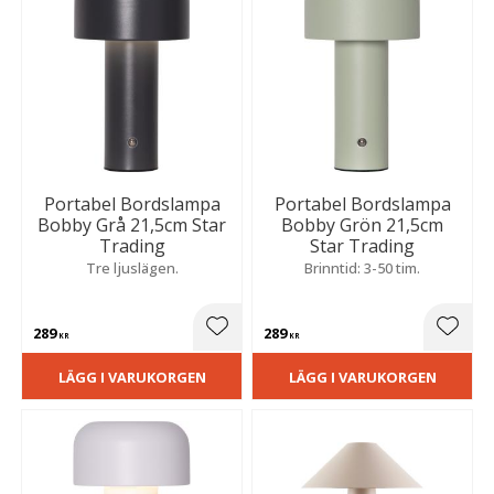
Portabel Bordslampa
Portabel Bordslampa
Bobby Grå 21,5cm Star
Bobby Grön 21,5cm
Trading
Star Trading
Tre ljuslägen.
Brinntid: 3-50 tim.
289
289
Lägg till i favoriter
Lägg t
KR
KR
LÄGG I VARUKORGEN
LÄGG I VARUKORGEN