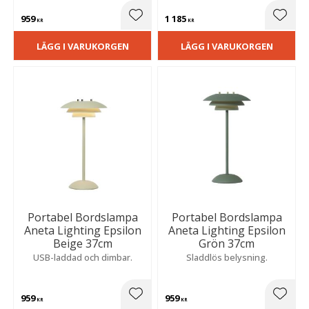
959
1 185
Lägg till i favoriter
Lägg t
KR
KR
LÄGG I VARUKORGEN
LÄGG I VARUKORGEN
Portabel Bordslampa
Portabel Bordslampa
Aneta Lighting Epsilon
Aneta Lighting Epsilon
Beige 37cm
Grön 37cm
USB-laddad och dimbar.
Sladdlös belysning.
959
959
Lägg till i favoriter
Lägg t
KR
KR