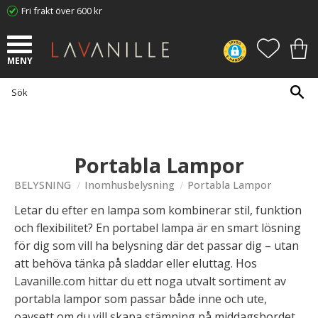
Fri frakt över 600 kr
Meny
FAVORI
KUN
Portabla Lampor
BELYSNING
Inomhusbelysning
Portabla Lampor
Letar du efter en lampa som kombinerar stil, funktion
och flexibilitet? En portabel lampa är en smart lösning
för dig som vill ha belysning där det passar dig – utan
att behöva tänka på sladdar eller eluttag. Hos
Lavanille.com hittar du ett noga utvalt sortiment av
portabla lampor som passar både inne och ute,
oavsett om du vill skapa stämning på middagsbordet,