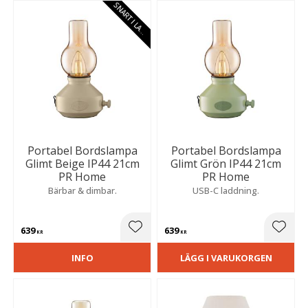
S
N
A
R
T
I
L
A
E
G
R
Portabel Bordslampa
Portabel Bordslampa
Glimt Beige IP44 21cm
Glimt Grön IP44 21cm
PR Home
PR Home
Bärbar & dimbar.
USB-C laddning.
639
639
Lägg till i favoriter
Lägg t
KR
KR
INFO
LÄGG I VARUKORGEN