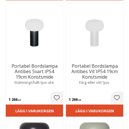
Portabel Bordslampa
Portabel Bordslampa
Antibes Svart IP54
Antibes Vit IP54 19cm
19cm Konstsmide
Konstsmide
Stämningsfullt ljus ute.
Färg eller vitt ljus.
1 266
1 266
Lägg till i favoriter
Lägg t
KR
KR
LÄGG I VARUKORGEN
LÄGG I VARUKORGEN