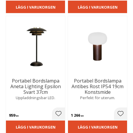
LÄGG I VARUKORGEN
LÄGG I VARUKORGEN
Portabel Bordslampa
Portabel Bordslampa
Aneta Lighting Epsilon
Antibes Rost IP54 19cm
Svart 37cm
Konstsmide
Uppladdningsbar LED.
Perfekt för uterum.
959
1 266
Lägg till i favoriter
Lägg t
KR
KR
LÄGG I VARUKORGEN
LÄGG I VARUKORGEN