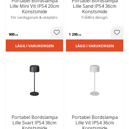
Portabel Bordslampa
Portabel Bordslampa
Lille Mini Vit IP54 20cm
Lille Sand IP54 36cm
Konstsmide
Konstsmide
För vardagsrum & uteplats.
Trådlös design.
995
1 295
Lägg till i favoriter
Lägg t
KR
KR
LÄGG I VARUKORGEN
LÄGG I VARUKORGEN
Portabel Bordslampa
Portabel Bordslampa
Lille Svart IP54 36cm
Lille Vit IP54 36cm
Konstsmide
Konstsmide