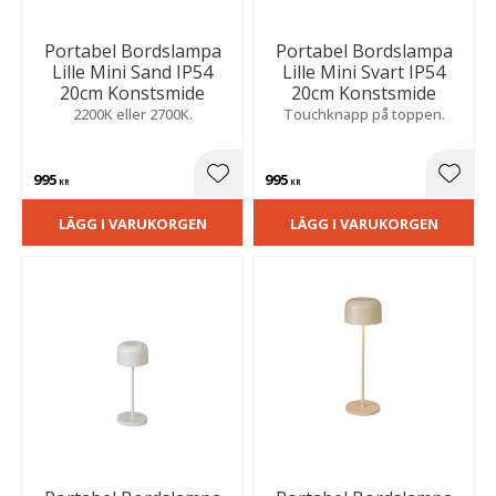
Portabel Bordslampa
Portabel Bordslampa
Lille Mini Sand IP54
Lille Mini Svart IP54
20cm Konstsmide
20cm Konstsmide
2200K eller 2700K.
Touchknapp på toppen.
995
995
Lägg till i favoriter
Lägg t
KR
KR
LÄGG I VARUKORGEN
LÄGG I VARUKORGEN