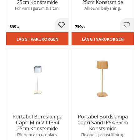
25cm Konstsmide
25cm Konstsmide
För vardagsrum & altan.
Allround belysning.
899
739
Lägg till i favoriter
Lägg t
KR
KR
LÄGG I VARUKORGEN
LÄGG I VARUKORGEN
Portabel Bordslampa
Portabel Bordslampa
Capri Mini Vit IP54
Capri Sand IP54 36cm
25cm Konstsmide
Konstsmide
För hem och uteplats.
Flexibel ljusinställning.