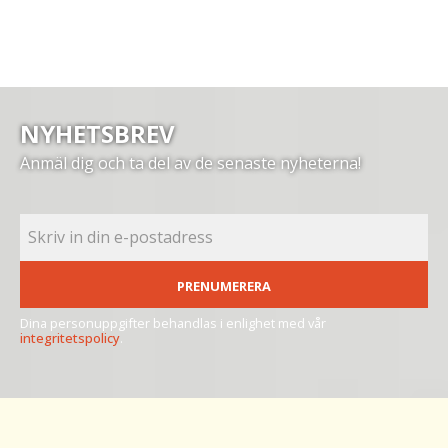
NYHETSBREV
Anmäl dig och ta del av de senaste nyheterna!
PRENUMERERA
Dina personuppgifter behandlas i enlighet med vår
integritetspolicy
.