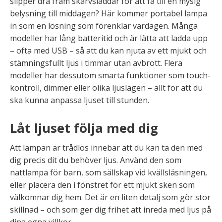
slipper dra fram skarvsladdar för att få till en mysig
belysning till middagen? Här kommer portabel lampa
in som en lösning som förenklar vardagen. Många
modeller har lång batteritid och är lätta att ladda upp
– ofta med USB – så att du kan njuta av ett mjukt och
stämningsfullt ljus i timmar utan avbrott. Flera
modeller har dessutom smarta funktioner som touch-
kontroll, dimmer eller olika ljuslägen – allt för att du
ska kunna anpassa ljuset till stunden.
Låt ljuset följa med dig
Att lampan är trådlös innebär att du kan ta den med
dig precis dit du behöver ljus. Använd den som
nattlampa för barn, som sällskap vid kvällsläsningen,
eller placera den i fönstret för ett mjukt sken som
välkomnar dig hem. Det är en liten detalj som gör stor
skillnad – och som ger dig frihet att inreda med ljus på
dina egna villkor.