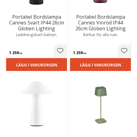
Portabel Bordslampa
Portabel Bordslampa
Cannes Svart IP44 26cm
Cannes Vinröd IP44
Globen Lighting
26cm Globen Lighting
Laddningsbart batteri.
Bärbar för alla rum.
1 259
1 259
Lägg till i favoriter
Lägg t
KR
KR
LÄGG I VARUKORGEN
LÄGG I VARUKORGEN