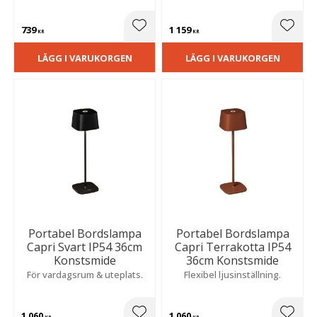
739
1 159
Lägg till i favoriter
Lägg t
KR
KR
LÄGG I VARUKORGEN
LÄGG I VARUKORGEN
Portabel Bordslampa
Portabel Bordslampa
Capri Svart IP54 36cm
Capri Terrakotta IP54
Konstsmide
36cm Konstsmide
För vardagsrum & uteplats.
Flexibel ljusinställning.
1 060
1 060