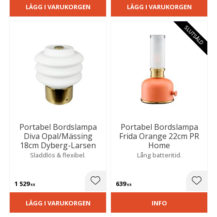
LÄGG I VARUKORGEN
LÄGG I VARUKORGEN
SLUTSÅLD
Portabel Bordslampa
Portabel Bordslampa
Diva Opal/Mässing
Frida Orange 22cm PR
18cm Dyberg-Larsen
Home
Sladdlös & flexibel.
Lång batteritid.
1 529
639
Lägg till i favoriter
Lägg t
KR
KR
LÄGG I VARUKORGEN
INFO