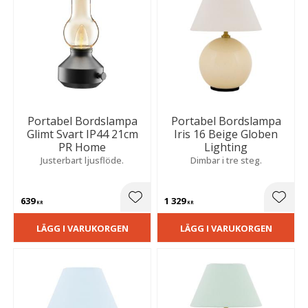
Portabel Bordslampa
Portabel Bordslampa
Glimt Svart IP44 21cm
Iris 16 Beige Globen
PR Home
Lighting
Justerbart ljusflöde.
Dimbar i tre steg.
639
1 329
Lägg till i favoriter
Lägg t
KR
KR
LÄGG I VARUKORGEN
LÄGG I VARUKORGEN