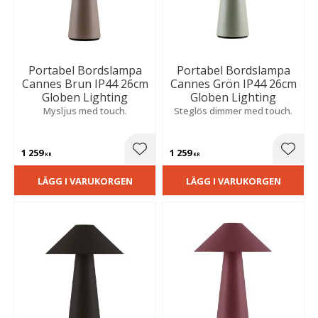
Portabel Bordslampa
Portabel Bordslampa
Cannes Brun IP44 26cm
Cannes Grön IP44 26cm
Globen Lighting
Globen Lighting
Mysljus med touch.
Steglös dimmer med touch.
1 259
1 259
Lägg till i favoriter
Lägg t
KR
KR
LÄGG I VARUKORGEN
LÄGG I VARUKORGEN