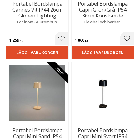
Portabel Bordslampa
Portabel Bordslampa
Cannes Vit IP44 26cm
Capri Grön/Grå IP54
Globen Lighting
36cm Konstsmide
För inom- & utomhus.
Flexibel och bärbar.
1 259
1 060
Lägg till i favoriter
Lägg t
KR
KR
LÄGG I VARUKORGEN
LÄGG I VARUKORGEN
NYHET
Portabel Bordslampa
Portabel Bordslampa
Capri Mini Sand IP54
Capri Mini Svart IP54