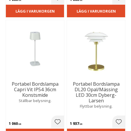
Lägg till i favoriter
Lägg t
KR
KR
LÄGG I VARUKORGEN
LÄGG I VARUKORGEN
Portabel Bordslampa
Portabel Bordslampa
Capri Vit IP54 36cm
DL20 Opal/Mässing
Konstsmide
LED 30cm Dyberg-
Larsen
Ställbar belysning.
Flyttbar belysning.
1 060
1 937
Lägg till i favoriter
Lägg t
KR
KR