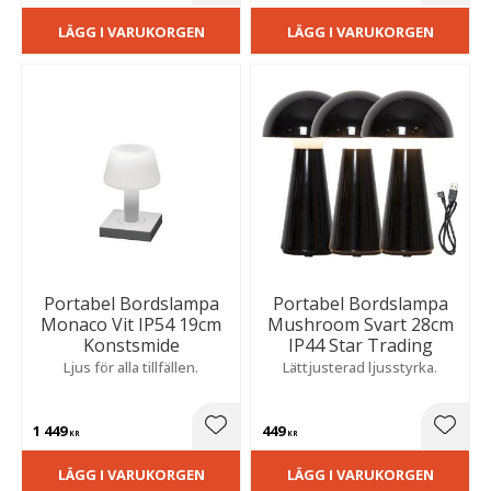
LÄGG I VARUKORGEN
LÄGG I VARUKORGEN
Portabel Bordslampa
Portabel Bordslampa
Monaco Vit IP54 19cm
Mushroom Svart 28cm
Konstsmide
IP44 Star Trading
Ljus för alla tillfällen.
Lättjusterad ljusstyrka.
1 449
449
Lägg till i favoriter
Lägg t
KR
KR
LÄGG I VARUKORGEN
LÄGG I VARUKORGEN