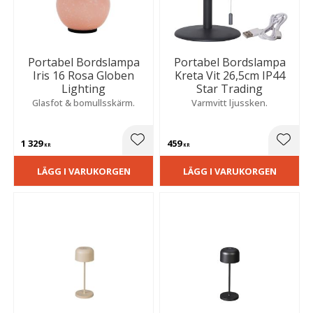
Portabel Bordslampa
Portabel Bordslampa
Iris 16 Rosa Globen
Kreta Vit 26,5cm IP44
Lighting
Star Trading
Glasfot & bomullsskärm.
Varmvitt ljussken.
1 329
459
Lägg till i favoriter
Lägg t
KR
KR
LÄGG I VARUKORGEN
LÄGG I VARUKORGEN