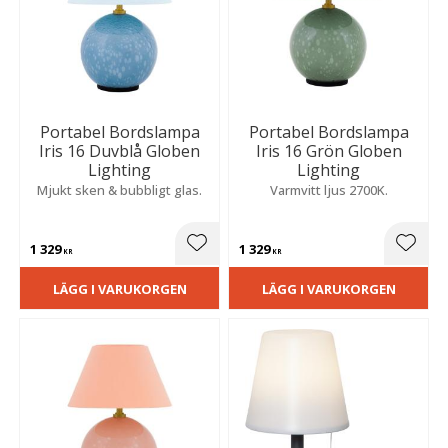
Portabel Bordslampa
Portabel Bordslampa
Iris 16 Duvblå Globen
Iris 16 Grön Globen
Lighting
Lighting
Mjukt sken & bubbligt glas.
Varmvitt ljus 2700K.
1 329
1 329
Lägg till i favoriter
Lägg t
KR
KR
LÄGG I VARUKORGEN
LÄGG I VARUKORGEN