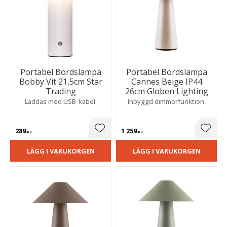
Portabel Bordslampa
Portabel Bordslampa
Bobby Vit 21,5cm Star
Cannes Beige IP44
Trading
26cm Globen Lighting
Laddas med USB-kabel.
Inbyggd dimmerfunktion.
289
1 259
Lägg till i favoriter
Lägg t
KR
KR
LÄGG I VARUKORGEN
LÄGG I VARUKORGEN