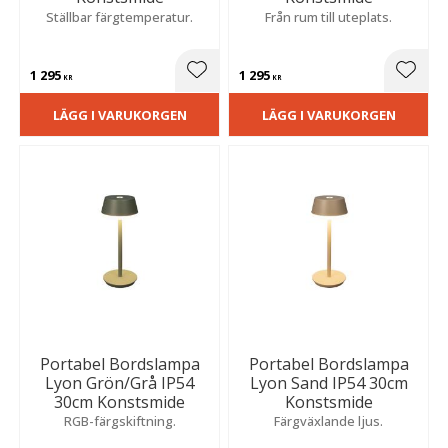
Ställbar färgtemperatur.
Från rum till uteplats.
1 295
1 295
Lägg till i favoriter
Lägg t
KR
KR
LÄGG I VARUKORGEN
LÄGG I VARUKORGEN
Portabel Bordslampa
Portabel Bordslampa
Lyon Grön/Grå IP54
Lyon Sand IP54 30cm
30cm Konstsmide
Konstsmide
RGB-färgskiftning.
Färgväxlande ljus.