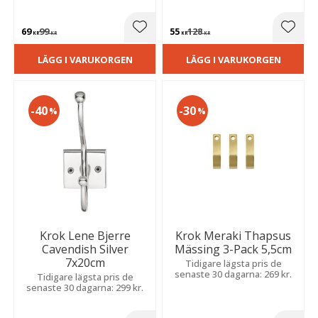
69
99
55
128
Lägg till i favoriter
Lägg t
KR
KR
KR
KR
LÄGG I VARUKORGEN
LÄGG I VARUKORGEN
40
30
%
%
Krok Lene Bjerre
Krok Meraki Thapsus
Cavendish Silver
Mässing 3-Pack 5,5cm
7x20cm
Tidigare lägsta pris de
senaste 30 dagarna: 269 kr.
Tidigare lägsta pris de
senaste 30 dagarna: 299 kr.