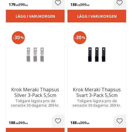
179
299
188
269
Lägg till i favoriter
Lägg t
KR
KR
KR
KR
LÄGG I VARUKORGEN
LÄGG I VARUKORGEN
30
30
%
%
Krok Meraki Thapsus
Krok Meraki Thapsus
Silver 3-Pack 5,5cm
Svart 3-Pack 5,5cm
Tidigare lägsta pris de
Tidigare lägsta pris de
senaste 30 dagarna: 269 kr.
senaste 30 dagarna: 269 kr.
188
269
188
269
Lägg till i favoriter
Lägg t
KR
KR
KR
KR