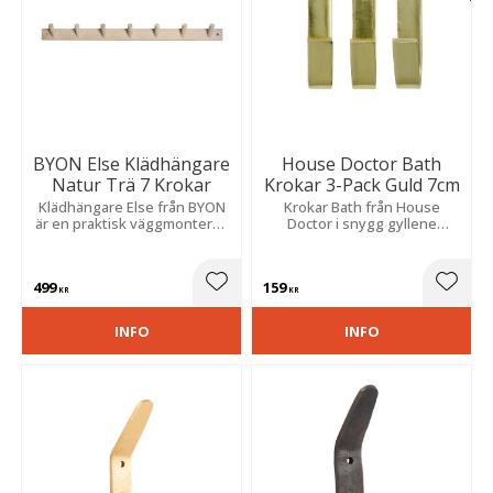
BYON Else Klädhängare
House Doctor Bath
Natur Trä 7 Krokar
Krokar 3-Pack Guld 7cm
Klädhängare Else från BYON
Krokar Bath från House
är en praktisk väggmonterad
Doctor i snygg gyllene
klädhängare med sju krokar i
design som passar perfekt i
ekträ för upphängning av
badrummet till handdukar
kläder och accessoarer.
och badrockar men även för
499
159
annan förvaring.
Lägg till i favoriter
Lägg t
KR
KR
INFO
INFO