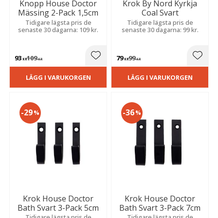
Knopp House Doctor
Krok By Nord Kyrkja
Mässing 2-Pack 1,5cm
Coal Svart
Tidigare lägsta pris de
Tidigare lägsta pris de
senaste 30 dagarna: 109 kr.
senaste 30 dagarna: 99 kr.
93
109
79
99
Lägg till i favoriter
Lägg t
KR
KR
KR
KR
LÄGG I VARUKORGEN
LÄGG I VARUKORGEN
29
36
%
%
Krok House Doctor
Krok House Doctor
Bath Svart 3-Pack 5cm
Bath Svart 3-Pack 7cm
Tidigare lägsta pris de
Tidigare lägsta pris de