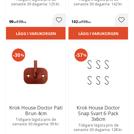
senaste 30 dagarna: 125 kr.
senaste 30 dagarna: 142 kr.
99
139
102
159
Lägg till i favoriter
Lägg t
KR
KR
KR
KR
LÄGG I VARUKORGEN
LÄGG I VARUKORGEN
30
57
%
%
Krok House Doctor Pati
Krok House Doctor
Brun 4cm
Snap Svart 6-Pack
3x6cm
Tidigare lägsta pris de
senaste 30 dagarna: 99 kr.
Tidigare lägsta pris de
senaste 30 dagarna: 128 kr.