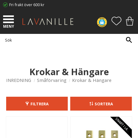
Fri frakt över 600 kr
Meny
FAVORI
KUN
Krokar & Hängare
INREDNING
Småförvaring
Krokar & Hängare
FILTRERA
SORTERA
S
N
A
R
T
I
L
A
E
G
R