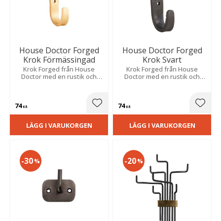
House Doctor Forged
House Doctor Forged
Krok Förmässingad
Krok Svart
Krok Forged från House
Krok Forged från House
Doctor med en rustik och
Doctor med en rustik och
stilren design av järn som är
stilren design av järn som är
belagd med en vacker
belagd med en vacker svart
gyllene yta.
yta.
74
74
Lägg till i favoriter
Lägg t
KR
KR
LÄGG I VARUKORGEN
LÄGG I VARUKORGEN
30
20
%
%