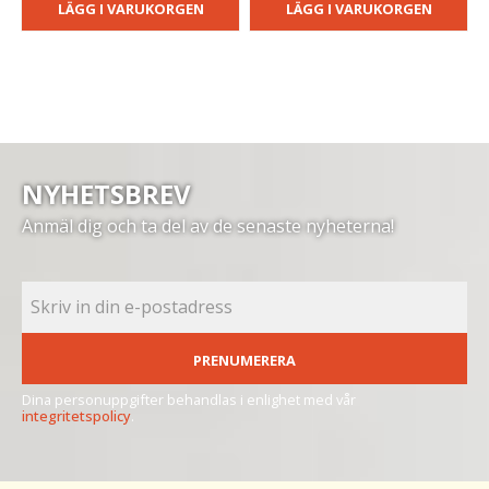
LÄGG I VARUKORGEN
LÄGG I VARUKORGEN
NYHETSBREV
Anmäl dig och ta del av de senaste nyheterna!
PRENUMERERA
Dina personuppgifter behandlas i enlighet med vår
integritetspolicy
.