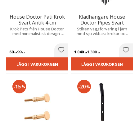
House Doctor Pati Krok
Klädhängare House
Svart Antik 4 cm
Doctor Pipes Svart
Krok Pats från House Doctor
Stilren väggförvaring i järn
med minimalistisk design i
med sju vikbara krokar och
rostfritt stål med en mörk yta
elegant gyllene touch.
och en bakplatta
Perfekt för hall, kök eller
garderob.
69
99
1 040
1 300
Lägg till i favoriter
Lägg t
KR
KR
KR
KR
LÄGG I VARUKORGEN
LÄGG I VARUKORGEN
15
20
%
%