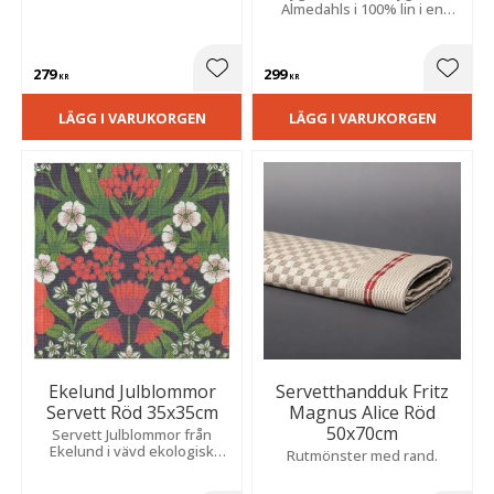
tidlöst grafiskt rött mönster
Almedahls i 100% lin i en
inspirerat av flätningen på en
naturfärgad nyans som ger
spånkorg.
en elegant och stilren look
som passar perfekt till alla
279
299
dukningar.
Lägg till i favoriter
Lägg t
KR
KR
LÄGG I VARUKORGEN
LÄGG I VARUKORGEN
Ekelund Julblommor
Servetthandduk Fritz
Servett Röd 35x35cm
Magnus Alice Röd
50x70cm
​Servett Julblommor från
Ekelund i vävd ekologisk
Rutmönster med rand.
bomull med ett fint mönster
av röda julblommor mot en