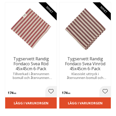
NYHET
NYHET
Tygservett Randig
Tygservett Randig
Fondaco Svea Röd
Fondaco Svea Vinröd
45x45cm 6-Pack
45x45cm 6-Pack
Tillverkad i återvunnen
Klassiskt uttryck i
bomull och återvunnen
återvunnen bomull och
polyester med mjuk känsla
återvunnen polyester ger en
och fin kvalitet. Ett elegant
mjuk känsla och blir ett
komplement till vackra
elegant inslag vid alla
174
174
dukningar.
måltider.
Lägg till i favoriter
Lägg t
KR
KR
LÄGG I VARUKORGEN
LÄGG I VARUKORGEN