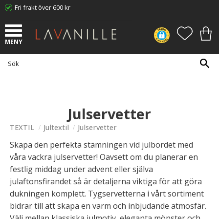
Fri frakt över 600 kr
Meny
FAVORI
KUN
Julservetter
TEXTIL
Jultextil
Julservetter
Skapa den perfekta stämningen vid julbordet med
våra vackra julservetter! Oavsett om du planerar en
festlig middag under advent eller själva
julaftonsfirandet så är detaljerna viktiga för att göra
dukningen komplett. Tygservetterna i vårt sortiment
bidrar till att skapa en varm och inbjudande atmosfär.
Välj mellan klassiska julmotiv, eleganta mönster och