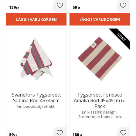
mörk botten.
129
59
Lägg till i favoriter
Lägg t
KR
KR
LÄGG I VARUKORGEN
LÄGG I VARUKORGEN
NYHET
Svanefors Tygservett
Tygservett Fondaco
Sabina Röd 45x45cm
Amalia Röd 45x45cm 6-
Pack
Fin bäckeböljaeffekt.
En klassisk design i
återvunnen bomull och
polyester som passar lika bra
till vardagsmiddagar som
festliga tillfällen.
59
180
KR
KR