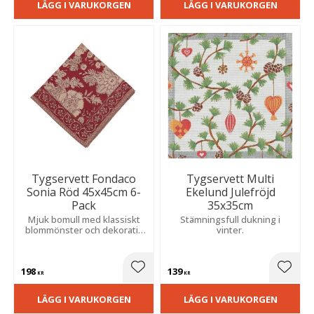
LÄGG I VARUKORGEN
LÄGG I VARUKORGEN
Tygservett Fondaco
Tygservett Multi
Sonia Röd 45x45cm 6-
Ekelund Julefröjd
Pack
35x35cm
Mjuk bomull med klassiskt
Stämningsfull dukning i
blommönster och dekorativ
vinter.
bård. Ett hållbart och stilfullt
val som passar alla typer av
dukningar.
198
139
Lägg till i favoriter
Lägg t
KR
KR
LÄGG I VARUKORGEN
LÄGG I VARUKORGEN