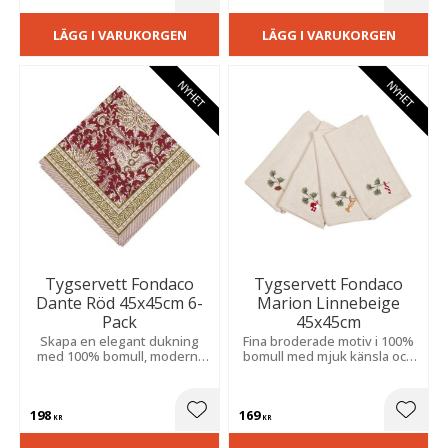
Lägg till i favoriter
Lägg t
LÄGG I VARUKORGEN
LÄGG I VARUKORGEN
NYHET
NYHET
Tygservett Fondaco
Tygservett Fondaco
Dante Röd 45x45cm 6-
Marion Linnebeige
Pack
45x45cm
Skapa en elegant dukning
Fina broderade motiv i 100%
med 100% bomull, modernt
bomull med mjuk känsla och
mönster och dekorativ bård.
fin kvalitet som skapar en
Passar både vardag och fest.
varm atmosfär till julens
festliga dukningar.
198
169
Lägg till i favoriter
Lägg t
KR
KR