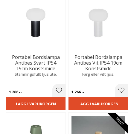
Portabel Bordslampa
Portabel Bordslampa
Antibes Svart IP54
Antibes Vit IP54 19cm
19cm Konstsmide
Konstsmide
Stämningsfullt ljus ute.
Färg eller vitt ljus.
1 266
1 266
Lägg till i favoriter
Lägg t
KR
KR
LÄGG I VARUKORGEN
LÄGG I VARUKORGEN
NYHET