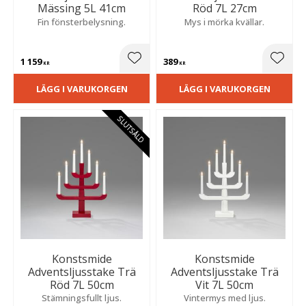
Mässing 5L 41cm
Röd 7L 27cm
Fin fönsterbelysning.
Mys i mörka kvällar.
1 159
389
Lägg till i favoriter
Lägg t
KR
KR
LÄGG I VARUKORGEN
LÄGG I VARUKORGEN
SLUTSÅLD
Konstsmide
Konstsmide
Adventsljusstake Trä
Adventsljusstake Trä
Röd 7L 50cm
Vit 7L 50cm
Stämningsfullt ljus.
Vintermys med ljus.