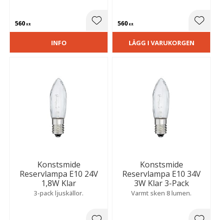
560
560
Lägg till i favoriter
Lägg t
KR
KR
INFO
LÄGG I VARUKORGEN
Konstsmide
Konstsmide
Reservlampa E10 24V
Reservlampa E10 34V
1,8W Klar
3W Klar 3-Pack
3-pack ljuskällor.
Varmt sken 8 lumen.