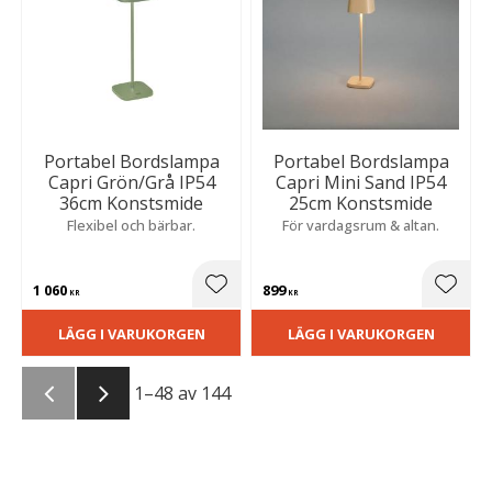
Portabel Bordslampa
Portabel Bordslampa
Capri Grön/Grå IP54
Capri Mini Sand IP54
36cm Konstsmide
25cm Konstsmide
Flexibel och bärbar.
För vardagsrum & altan.
1 060
899
Lägg till i favoriter
Lägg t
KR
KR
LÄGG I VARUKORGEN
LÄGG I VARUKORGEN
1–
48
av
144