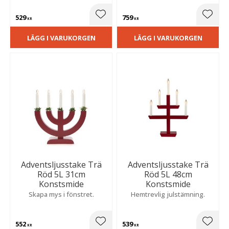
529
759
Lägg till i favoriter
Lägg t
KR
KR
LÄGG I VARUKORGEN
LÄGG I VARUKORGEN
Adventsljusstake Trä
Adventsljusstake Trä
Röd 5L 31cm
Röd 5L 48cm
Konstsmide
Konstsmide
Skapa mys i fönstret.
Hemtrevlig julstämning.
552
539
Lägg till i favoriter
Lägg t
KR
KR