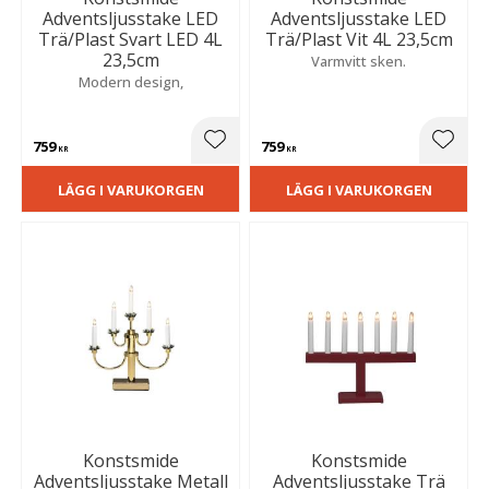
Adventsljusstake LED
Adventsljusstake LED
Trä/Plast Svart LED 4L
Trä/Plast Vit 4L 23,5cm
23,5cm
Varmvitt sken.
Modern design,
759
759
Lägg till i favoriter
Lägg t
KR
KR
LÄGG I VARUKORGEN
LÄGG I VARUKORGEN
Konstsmide
Konstsmide
Adventsljusstake Metall
Adventsljusstake Trä