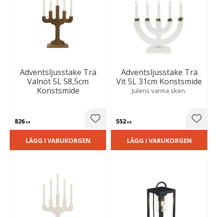
Adventsljusstake Trä
Adventsljusstake Trä
Valnöt 5L 58,5cm
Vit 5L 31cm Konstsmide
Konstsmide
Julens varma sken.
826
552
Lägg till i favoriter
Lägg t
KR
KR
LÄGG I VARUKORGEN
LÄGG I VARUKORGEN