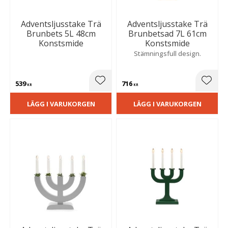
Adventsljusstake Trä
Adventsljusstake Trä
Brunbets 5L 48cm
Brunbetsad 7L 61cm
Konstsmide
Konstsmide
Stämningsfull design.
539
716
Lägg till i favoriter
Lägg t
KR
KR
LÄGG I VARUKORGEN
LÄGG I VARUKORGEN