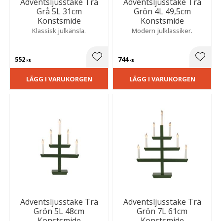
Adventsljusstake Trä
Adventsljusstake Trä
Grå 5L 31cm
Grön 4L 49,5cm
Konstsmide
Konstsmide
Klassisk julkänsla.
Modern julklassiker.
552
744
Lägg till i favoriter
Lägg t
KR
KR
LÄGG I VARUKORGEN
LÄGG I VARUKORGEN
Adventsljusstake Trä
Adventsljusstake Trä
Grön 5L 48cm
Grön 7L 61cm
Konstsmide
Konstsmide