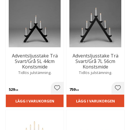
Adventsljusstake Trä
Adventsljusstake Trä
Svart/Grå 5L 44cm
Svart/Grå 7L 56cm
Konstsmide
Konstsmide
Tidlös julstämning.
Tidlös julstämning.
529
759
Lägg till i favoriter
Lägg t
KR
KR
LÄGG I VARUKORGEN
LÄGG I VARUKORGEN