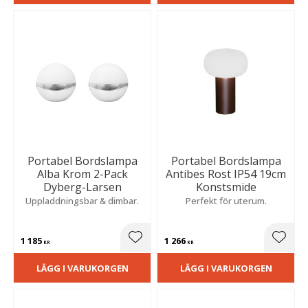
Portabel Bordslampa
Portabel Bordslampa
Alba Krom 2-Pack
Antibes Rost IP54 19cm
Dyberg-Larsen
Konstsmide
Uppladdningsbar & dimbar.
Perfekt för uterum.
1 185
1 266
Lägg till i favoriter
Lägg t
KR
KR
LÄGG I VARUKORGEN
LÄGG I VARUKORGEN