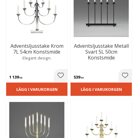
Adventsljusstake Krom
Adventsljusstake Metall
7L 54cm Konstsmide
Svart 5L 50cm
Konstsmide
Elegant design.
1 139
539
Lägg till i favoriter
Lägg t
KR
KR
LÄGG I VARUKORGEN
LÄGG I VARUKORGEN