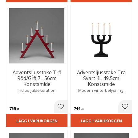
Adventsljusstake Trä
Adventsljusstake Trä
Röd/Grå 7L 56cm
Svart 4L 49,5cm
Konstsmide
Konstsmide
Tidlös juldekoration.
Modern vinterbelysning.
759
744
Lägg till i favoriter
Lägg t
KR
KR
LÄGG I VARUKORGEN
LÄGG I VARUKORGEN