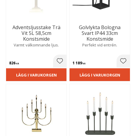
Adventsljusstake Trä
Golvlykta Bologna
Vit 5L 58,5cm
Svart IP44 33cm
Konstsmide
Konstsmide
Varmt välkomnande ljus.
Perfekt vid entrén.
826
1 189
Lägg till i favoriter
Lägg t
KR
KR
LÄGG I VARUKORGEN
LÄGG I VARUKORGEN