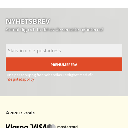
NYHETSBREV
Anmäl dig och ta del av de senaste nyheterna!
PRENUMERERA
Dina personuppgifter behandlas i enlighet med vår
integritetspolicy
.
© 2026 La Vanille