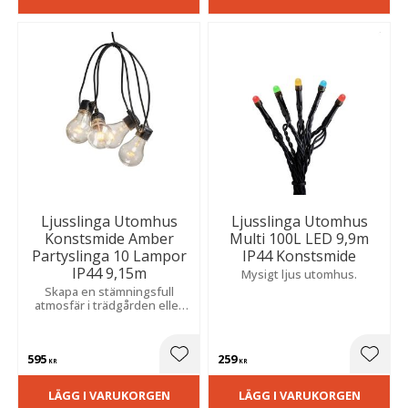
Ljusslinga Utomhus
Ljusslinga Utomhus
Konstsmide Amber
Multi 100L LED 9,9m
Partyslinga 10 Lampor
IP44 Konstsmide
IP44 9,15m
Mysigt ljus utomhus.
Skapa en stämningsfull
atmosfär i trädgården eller
på balkongen. Det varma
skenet ger en inbjudande
känsla och tål väder och vind
595
259
hela året runt.
Lägg till i favoriter
Lägg t
KR
KR
LÄGG I VARUKORGEN
LÄGG I VARUKORGEN