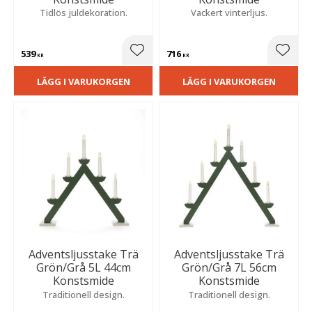
Tidlös juldekoration.
Vackert vinterljus.
539
716
Lägg till i favoriter
Lägg t
KR
KR
LÄGG I VARUKORGEN
LÄGG I VARUKORGEN
Adventsljusstake Trä
Adventsljusstake Trä
Grön/Grå 5L 44cm
Grön/Grå 7L 56cm
Konstsmide
Konstsmide
Traditionell design.
Traditionell design.