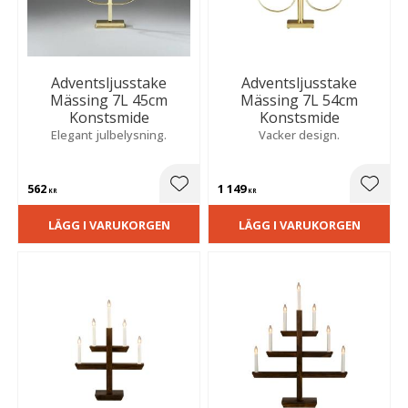
Adventsljusstake
Adventsljusstake
Mässing 7L 45cm
Mässing 7L 54cm
Konstsmide
Konstsmide
Elegant julbelysning.
Vacker design.
562
1 149
Lägg till i favoriter
Lägg t
KR
KR
LÄGG I VARUKORGEN
LÄGG I VARUKORGEN