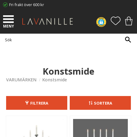
Fri frakt över 600 kr
Meny
FAVORI
KUN
Konstsmide
VARUMÄRKEN
Konstsmide
FILTRERA
SORTERA