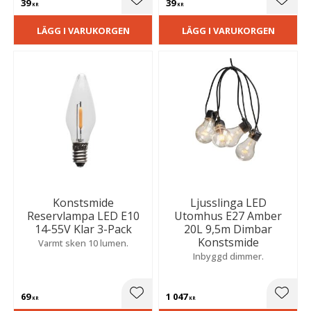
39
39
Lägg till i favoriter
Lägg t
KR
KR
LÄGG I VARUKORGEN
LÄGG I VARUKORGEN
Konstsmide
Ljusslinga LED
Reservlampa LED E10
Utomhus E27 Amber
14-55V Klar 3-Pack
20L 9,5m Dimbar
Konstsmide
Varmt sken 10 lumen.
Inbyggd dimmer.
69
1 047
Lägg till i favoriter
Lägg t
KR
KR