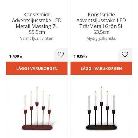
Konstsmide
Konstsmide
Adventsljusstake LED
Adventsljusstake LED
Metall Mässing 7L
Trä/Metall Grön 5L
55,5cm
53,5cm
Varmt ljus i vinter.
Mysig julkänsla.
1 400
1 039
Lägg till i favoriter
Lägg t
KR
KR
LÄGG I VARUKORGEN
LÄGG I VARUKORGEN