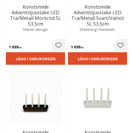
Konstsmide
Konstsmide
Adventsljusstake LED
Adventsljusstake LED
Trä/Metall Mörkröd 5L
Trä/Metall Svart/Valnöt
53,5cm
5L 53,5cm
Stilren design.
Stämning i hemmet.
1 039
1 039
Lägg till i favoriter
Lägg t
KR
KR
LÄGG I VARUKORGEN
LÄGG I VARUKORGEN
Konstsmide
Konstsmide