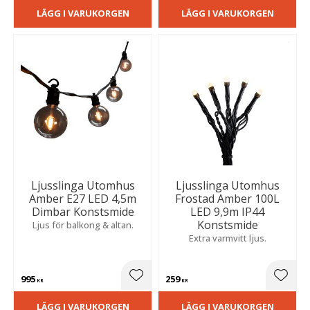
LÄGG I VARUKORGEN
LÄGG I VARUKORGEN
Ljusslinga Utomhus
Ljusslinga Utomhus
Amber E27 LED 4,5m
Frostad Amber 100L
Dimbar Konstsmide
LED 9,9m IP44
Konstsmide
Ljus för balkong & altan.
Extra varmvitt ljus.
995
259
Lägg till i favoriter
Lägg t
KR
KR
LÄGG I VARUKORGEN
LÄGG I VARUKORGEN