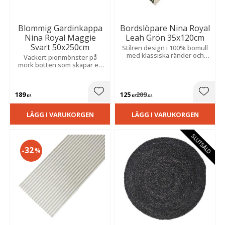
Blommig Gardinkappa
Bordslöpare Nina Royal
Nina Royal Maggie
Leah Grön 35x120cm
Svart 50x250cm
Stilren design i 100% bomull
med klassiska ränder och
Vackert pionmönster på
fransar som tillför charm och
mörk botten som skapar en
karaktär till dukningen.
elegant och ombonad känsla
i rummet.
189
125
209
Lägg till i favoriter
Lägg t
KR
KR
KR
LÄGG I VARUKORGEN
LÄGG I VARUKORGEN
SLUTSÅLD
32
%