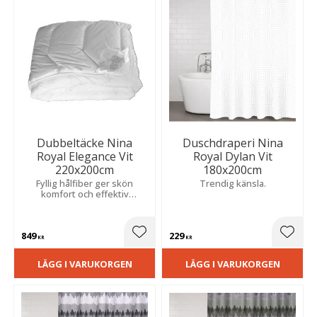
Dubbeltäcke Nina
Duschdraperi Nina
Royal Elegance Vit
Royal Dylan Vit
220x200cm
180x200cm
Fyllig hålfiber ger skön
Trendig känsla.
komfort och effektiv
värmeisolering. Ett
hygieniskt och allergineutralt
val för en fräsch sovmiljö.
849
229
Lägg till i favoriter
Lägg t
KR
KR
LÄGG I VARUKORGEN
LÄGG I VARUKORGEN