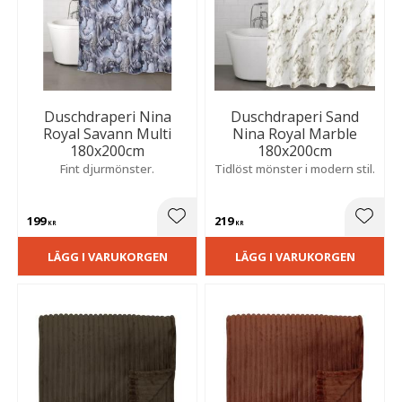
Duschdraperi Nina
Duschdraperi Sand
Royal Savann Multi
Nina Royal Marble
180x200cm
180x200cm
Fint djurmönster.
Tidlöst mönster i modern stil.
199
219
Lägg till i favoriter
Lägg t
KR
KR
LÄGG I VARUKORGEN
LÄGG I VARUKORGEN