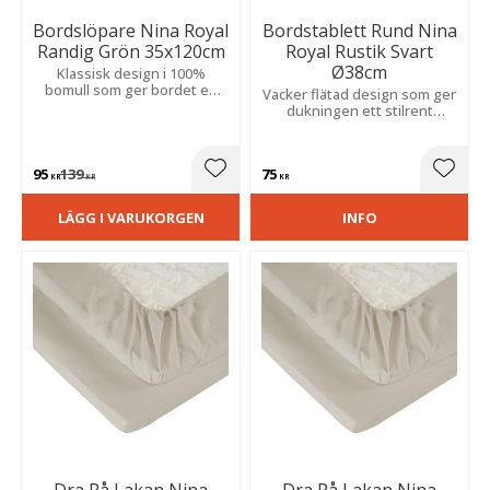
Bordslöpare Nina Royal
Bordstablett Rund Nina
Randig Grön 35x120cm
Royal Rustik Svart
Ø38cm
Klassisk design i 100%
bomull som ger bordet en
Vacker flätad design som ger
elegant och harmonisk
dukningen ett stilrent
känsla.
uttryck och skyddar bordets
yta.
95
139
75
Lägg till i favoriter
Lägg t
KR
KR
KR
LÄGG I VARUKORGEN
INFO
Dra På Lakan Nina
Dra På Lakan Nina