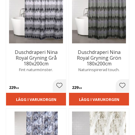
Duschdraperi Nina
Duschdraperi Nina
Royal Gryning Grå
Royal Gryning Grön
180x200cm
180x200cm
Fint naturmönster.
Naturinspirerad touch.
229
229
Lägg till i favoriter
Lägg t
KR
KR
LÄGG I VARUKORGEN
LÄGG I VARUKORGEN