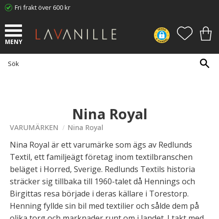
Fri frakt över 600 kr
Meny
FAVORI
KUN
Nina Royal
VARUMÄRKEN
Nina Royal
Nina Royal är ett varumärke som ägs av Redlunds
Textil, ett familjeägt företag inom textilbranschen
beläget i Horred, Sverige. Redlunds Textils historia
sträcker sig tillbaka till 1960-talet då Hennings och
Birgittas resa började i deras källare i Torestorp.
Henning fyllde sin bil med textilier och sålde dem på
olika torg och marknader runt om i landet. I takt med