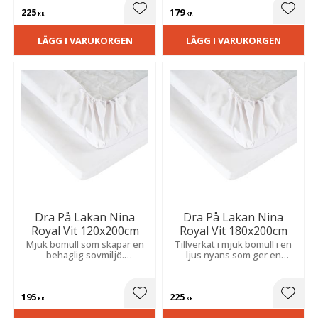
225
179
Lägg till i favoriter
Lägg t
KR
KR
LÄGG I VARUKORGEN
LÄGG I VARUKORGEN
Dra På Lakan Nina
Dra På Lakan Nina
Royal Vit 120x200cm
Royal Vit 180x200cm
Mjuk bomull som skapar en
Tillverkat i mjuk bomull i en
behaglig sovmiljö.
ljus nyans som ger en
Resårhörnen gör att det
behaglig sovmiljö. Resår i
sitter stadigt på madrassen
hörnen håller det slätt och
hela natten.
väl på plats.
195
225
Lägg till i favoriter
Lägg t
KR
KR