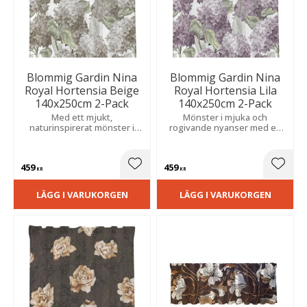
Blommig Gardin Nina
Blommig Gardin Nina
Royal Hortensia Beige
Royal Hortensia Lila
140x250cm 2-Pack
140x250cm 2-Pack
Med ett mjukt,
Mönster i mjuka och
naturinspirerat mönster i
rogivande nyanser med en
harmoniska nyanser. Skapar
vacker blandning av svala
en elegant och rofylld känsla,
och naturnära toner som ger
perfekt för ett inbjudande
ett inbjudande uttryck i
459
459
vardagsrum eller sovrum.
rummet.
Lägg till i favoriter
Lägg t
KR
KR
LÄGG I VARUKORGEN
LÄGG I VARUKORGEN