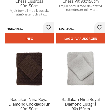
Chess Ljusrosa
Chess Vit 90x150cm
90x150cm
I mjuk bomull med dekorativt
rutmönster och vita
Mjuk bomull med klassiskt
stickningar. En stilren och
rutmönster och vita
tidlös design.
stickningar som ger en
stilren och fräsch känsla. Vikt
425 g/m².
158
199
139
199
Lägg till i favoriter
Lägg t
KR
KR
KR
KR
INFO
LÄGG I VARUKORGEN
Badlakan Nina Royal
Badlakan Nina Royal
Diamond Chokladbrun
Diamond Ljusgrå
90x150cm
90x150cm