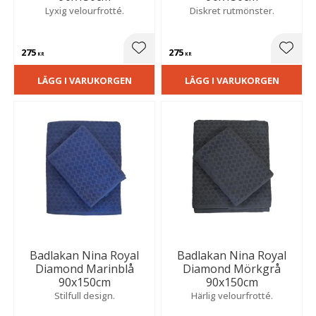
Lyxig velourfrotté.
Diskret rutmönster.
275
275
Lägg till i favoriter
Lägg t
KR
KR
LÄGG I VARUKORGEN
LÄGG I VARUKORGEN
Badlakan Nina Royal
Badlakan Nina Royal
Diamond Marinblå
Diamond Mörkgrå
90x150cm
90x150cm
Stilfull design.
Härlig velourfrotté.