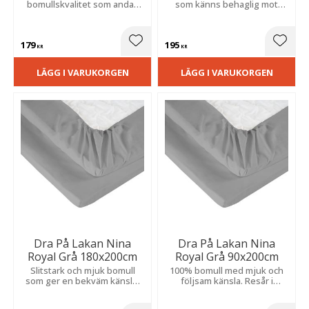
bomullskvalitet som andas
som känns behaglig mot
och känns behaglig. Resår i
huden. Resår i hörnen håller
hörnen hjälper till att hålla
det slätt och på plats.
det slätt och sträckt
179
195
Lägg till i favoriter
Lägg t
KR
KR
LÄGG I VARUKORGEN
LÄGG I VARUKORGEN
Dra På Lakan Nina
Dra På Lakan Nina
Royal Grå 180x200cm
Royal Grå 90x200cm
Slitstark och mjuk bomull
100% bomull med mjuk och
som ger en bekväm känsla.
följsam känsla. Resår i
Resårhörn håller det på plats
hörnen håller det på plats för
och minskar veckbildning.
en bekväm natts sömn.