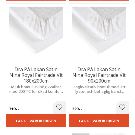
Dra På Lakan Satin
Dra På Lakan Satin
Nina Royal Fairtrade Vit
Nina Royal Fairtrade Vit
180x200cm
90x200cm
Mjuk bomull av hög kvalitet
Högkvalitativ bomull med lätt
med 200 TC för ökad komfort
lyster och behaglig känsla
och hållbarhet. Resår i
mot huden. Resårhörn
hörnen ger en stabil
säkerställer en perfekt
passform.
passform.
319
229
Lägg till i favoriter
Lägg t
KR
KR
LÄGG I VARUKORGEN
LÄGG I VARUKORGEN