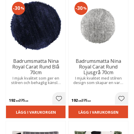
30
30
%
%
Badrumsmatta Nina
Badrumsmatta Nina
Royal Carat Rund Blå
Royal Carat Rund
70cm
Ljusgrå 70cm
I mjuk kvalitet som ger en
I mjuk kvalitet med stilren
stilren och behaglig känsla.
design som skapar en varm
Skapar en varm och
och ombonad känsla i
ombonad atmosfär i din
hemmet.
inredning.
192
275
192
275
Lägg till i favoriter
Lägg t
KR
KR
KR
KR
LÄGG I VARUKORGEN
LÄGG I VARUKORGEN