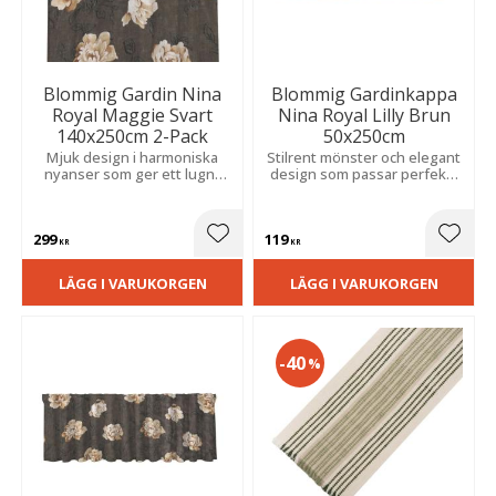
Blommig Gardin Nina
Blommig Gardinkappa
Royal Maggie Svart
Nina Royal Lilly Brun
140x250cm 2-Pack
50x250cm
Mjuk design i harmoniska
Stilrent mönster och elegant
nyanser som ger ett lugnt
design som passar perfekt i
och inbjudande uttryck.
både kök, vardagsrum och
Tillverkad i polyester för en
sovrum.
behaglig känsla i rummet.
299
119
Lägg till i favoriter
Lägg t
KR
KR
LÄGG I VARUKORGEN
LÄGG I VARUKORGEN
40
%