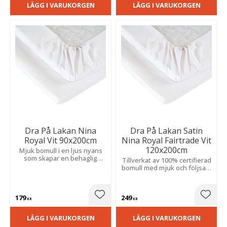
LÄGG I VARUKORGEN
LÄGG I VARUKORGEN
Dra På Lakan Nina
Dra På Lakan Satin
Royal Vit 90x200cm
Nina Royal Fairtrade Vit
120x200cm
Mjuk bomull i en ljus nyans
som skapar en behaglig
Tillverkat av 100% certifierad
sovmiljö. Resårhörnen ger
bomull med mjuk och följsam
en säker passform och
känsla. Resårhörn håller det
minskar risken för veck.
säkert på plats hela natten.
179
249
Lägg till i favoriter
Lägg t
KR
KR
LÄGG I VARUKORGEN
LÄGG I VARUKORGEN