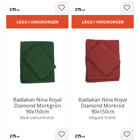
275
275
Lägg till i favoriter
Lägg t
KR
KR
LÄGG I VARUKORGEN
LÄGG I VARUKORGEN
Badlakan Nina Royal
Badlakan Nina Royal
Diamond Mörkgrön
Diamond Mörkröd
90x150cm
90x150cm
Mjuk velourfrotté.
Elegant frotté.
275
275
Lägg till i favoriter
Lägg t
KR
KR