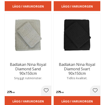
LÄGG I VARUKORGEN
LÄGG I VARUKORGEN
Badlakan Nina Royal
Badlakan Nina Royal
Diamond Sand
Diamond Svart
90x150cm
90x150cm
Snyggt rutmönster.
Tidlös kvalitet.
275
275
Lägg till i favoriter
Lägg t
KR
KR
LÄGG I VARUKORGEN
LÄGG I VARUKORGEN