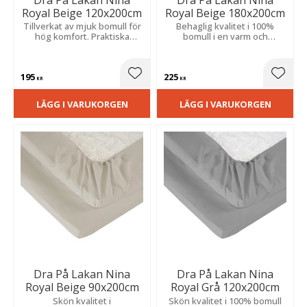
Royal Beige 120x200cm
Royal Beige 180x200cm
Tillverkat av mjuk bomull för
Behaglig kvalitet i 100%
hög komfort. Praktiska
bomull i en varm och
resårhörn ger en säker och
inbjudande nyans som känns
följsam passform.
mjuk mot huden. Praktiska
resårhörn säkerställer en
195
225
stabil passform.
Lägg till i favoriter
Lägg t
KR
KR
LÄGG I VARUKORGEN
LÄGG I VARUKORGEN
Dra På Lakan Nina
Dra På Lakan Nina
Royal Beige 90x200cm
Royal Grå 120x200cm
Skön kvalitet i
Skön kvalitet i 100% bomull