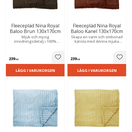
Fleecepläd Nina Royal
Fleecepläd Nina Royal
Baloo Brun 130x170cm
Baloo Kanel 130x170cm
Mjuk och mysig
Skapa en varm och ombonad
inredningsdetalj i 100%
känsla med denna mjuka
polyester med elegant
inredningsdetalj i 100%
manchesterlook. Perfekt för
polyester och elegant
soffan eller sängen och ger
manchesterlook.
239
239
extra värme.
Lägg till i favoriter
Lägg t
KR
KR
LÄGG I VARUKORGEN
LÄGG I VARUKORGEN