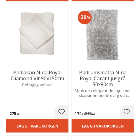
30
%
Badlakan Nina Royal
Badrumsmatta Nina
Diamond Vit 90x150cm
Royal Carat Ljusgrå
50x80cm
Behaglig velour.
Mjuk och elegant design som
skapar en hemtrevlig och
stilfull känsla.
275
174
249
Lägg till i favoriter
Lägg t
KR
KR
KR
LÄGG I VARUKORGEN
LÄGG I VARUKORGEN