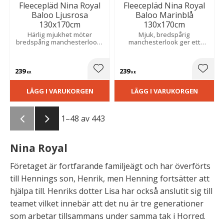
Fleecepläd Nina Royal
Fleecepläd Nina Royal
Baloo Ljusrosa
Baloo Marinblå
130x170cm
130x170cm
Härlig mjukhet möter
Mjuk, bredspårig
bredspårig manchesterlook i
manchesterlook ger ett
100% polyester. Perfekt för
elegant uttryck och skön
att svepa om sig i soffan eller
komfort. Tillverkad i 100%
skapa extra komfort på
polyester och är perfekt för
239
239
sängen.
soffan eller sängen.
Lägg till i favoriter
Lägg t
KR
KR
LÄGG I VARUKORGEN
LÄGG I VARUKORGEN
1–
48
av
443
Nina Royal
Företaget är fortfarande familjeägt och har överförts
till Hennings son, Henrik, men Henning fortsätter att
hjälpa till. Henriks dotter Lisa har också anslutit sig till
teamet vilket innebär att det nu är tre generationer
som arbetar tillsammans under samma tak i Horred.