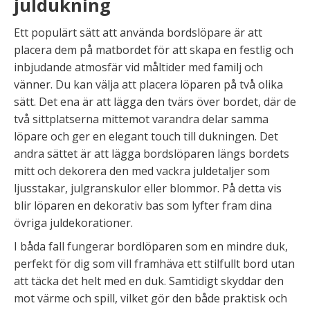
juldukning
Ett populärt sätt att använda bordslöpare är att
placera dem på matbordet för att skapa en festlig och
inbjudande atmosfär vid måltider med familj och
vänner. Du kan välja att placera löparen på två olika
sätt. Det ena är att lägga den tvärs över bordet, där de
två sittplatserna mittemot varandra delar samma
löpare och ger en elegant touch till dukningen. Det
andra sättet är att lägga bordslöparen längs bordets
mitt och dekorera den med vackra juldetaljer som
ljusstakar, julgranskulor eller blommor. På detta vis
blir löparen en dekorativ bas som lyfter fram dina
övriga juldekorationer.
I båda fall fungerar bordlöparen som en mindre duk,
perfekt för dig som vill framhäva ett stilfullt bord utan
att täcka det helt med en duk. Samtidigt skyddar den
mot värme och spill, vilket gör den både praktisk och