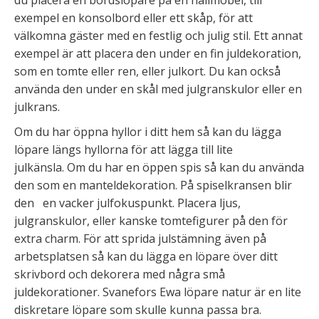
du placera en bordslöpare på en hallmöbel, till
exempel en konsolbord eller ett skåp, för att
välkomna gäster med en festlig och julig stil. Ett annat
exempel är att placera den under en fin juldekoration,
som en tomte eller ren, eller julkort. Du kan också
använda den under en skål med julgranskulor eller en
julkrans.
Om du har öppna hyllor i ditt hem så kan du lägga
löpare längs hyllorna för att lägga till lite
julkänsla. Om du har en öppen spis så kan du använda
den som en manteldekoration. På spiselkransen blir
den en vacker julfokuspunkt. Placera ljus,
julgranskulor, eller kanske tomtefigurer på den för
extra charm. För att sprida julstämning även på
arbetsplatsen så kan du lägga en löpare över ditt
skrivbord och dekorera med några små
juldekorationer. Svanefors Ewa löpare natur är en lite
diskretare löpare som skulle kunna passa bra.