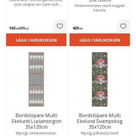
som skapar en varm och
Vintermönster med magisk
stämningsfull känsla under
känsla.
vinter- och julsäsongen.
102
205
425
Lägg till i favoriter
Lägg t
KR
KR
KR
LÄGG I VARUKORGEN
LÄGG I VARUKORGEN
Bordslöpare Multi
Bordslöpare Multi
Ekelund Luciamorgon
Ekelund Svampskog
35x120cm
35x120cm
Mysigt vintermönster.
Mysig julkänsla med