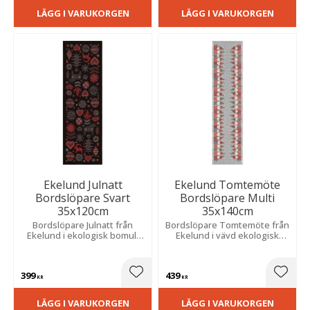
LÄGG I VARUKORGEN
LÄGG I VARUKORGEN
Ekelund Julnatt
Ekelund Tomtemöte
Bordslöpare Svart
Bordslöpare Multi
35x120cm
35x140cm
Bordslöpare Julnatt från
Bordslöpare Tomtemöte från
Ekelund i ekologisk bomull
Ekelund i vävd ekologisk
med ett fint julmönster med
bomull med ett sött
julbockar, julgranar, stjärnor
flerfärgat mönster av tomtar.
och dalahästar mot en svart
Storlek: 35x140 cm.
399
439
botten.
Lägg till i favoriter
Lägg t
KR
KR
LÄGG I VARUKORGEN
LÄGG I VARUKORGEN