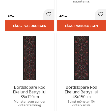
naturtema.
425
425
Lägg till i favoriter
Lägg t
KR
KR
LÄGG I VARUKORGEN
LÄGG I VARUKORGEN
Bordslöpare Röd
Bordslöpare Röd
Ekelund Bettys Jul
Ekelund Bettys Jul
35x120cm
48x150cm
Mönster som sprider
Stiligt mönster för
vinterstämning.
vinterkänsla.