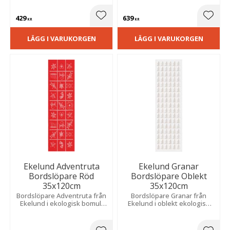
429
639
Lägg till i favoriter
Lägg t
KR
KR
LÄGG I VARUKORGEN
LÄGG I VARUKORGEN
Ekelund Adventruta
Ekelund Granar
Bordslöpare Röd
Bordslöpare Oblekt
35x120cm
35x120cm
Bordslöpare Adventruta från
Bordslöpare Granar från
Ekelund i ekologisk bomull
Ekelund i oblekt ekologisk
med ett fint mönster av
bomull och lin som tillför det
adventrutor med
lilla extra till det dukade
traditionella juldekorationer.
julbordet.