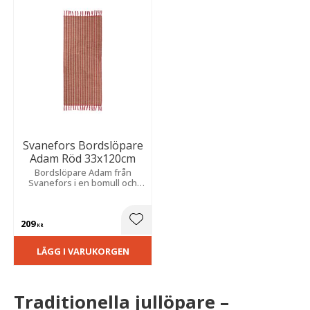
Svanefors Bordslöpare
Adam Röd 33x120cm
Bordslöpare Adam från
Svanefors i en bomull och
jutekvalitet med röda
bomullsränder och kort frans
längs kortsidorna. Storlek:
209
33x120 cm.
Lägg till i favoriter
KR
LÄGG I VARUKORGEN
Traditionella jullöpare –