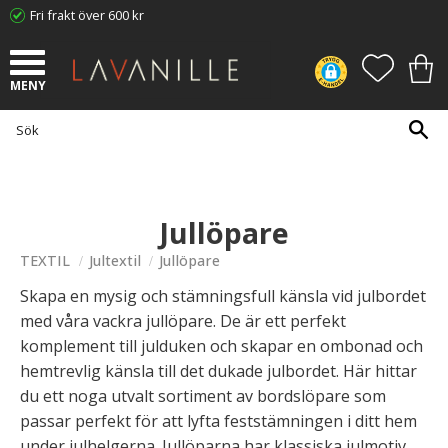
Fri frakt över 600 kr
Meny
FAVORI
KUN
Jullöpare
TEXTIL
Jultextil
Jullöpare
Skapa en mysig och stämningsfull känsla vid julbordet
med våra vackra jullöpare. De är ett perfekt
komplement till julduken och skapar en ombonad och
hemtrevlig känsla till det dukade julbordet. Här hittar
du ett noga utvalt sortiment av bordslöpare som
passar perfekt för att lyfta feststämningen i ditt hem
under julhelgerna. Jullöparna har klassiska julmotiv