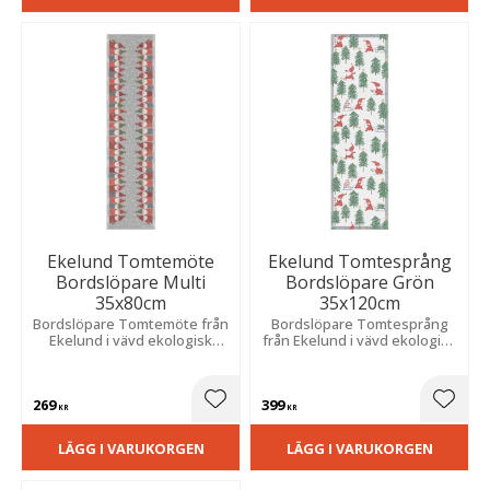
Ekelund Tomtemöte
Ekelund Tomtesprång
Bordslöpare Multi
Bordslöpare Grön
35x80cm
35x120cm
Bordslöpare Tomtemöte från
Bordslöpare Tomtesprång
Ekelund i vävd ekologisk
från Ekelund i vävd ekologisk
bomull med ett sött
bomull med ett sött
flerfärgat mönster av tomtar.
julmönster av röda tomtar i
Storlek: 35x80 cm.
en granskog.
269
399
Lägg till i favoriter
Lägg t
KR
KR
LÄGG I VARUKORGEN
LÄGG I VARUKORGEN