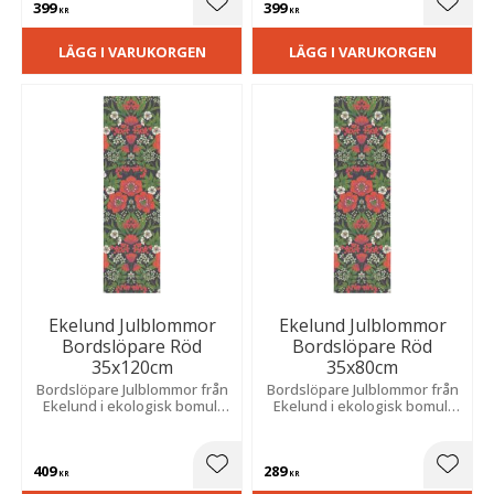
399
399
Lägg till i favoriter
Lägg t
KR
KR
LÄGG I VARUKORGEN
LÄGG I VARUKORGEN
Ekelund Julblommor
Ekelund Julblommor
Bordslöpare Röd
Bordslöpare Röd
35x120cm
35x80cm
Bordslöpare Julblommor från
Bordslöpare Julblommor från
Ekelund i ekologisk bomull
Ekelund i ekologisk bomull
med ett fint mönster av röda
med ett fint mönster av röda
julblommor mot en mörk
julblommor mot en mörk
botten.
botten.
409
289
Lägg till i favoriter
Lägg t
KR
KR