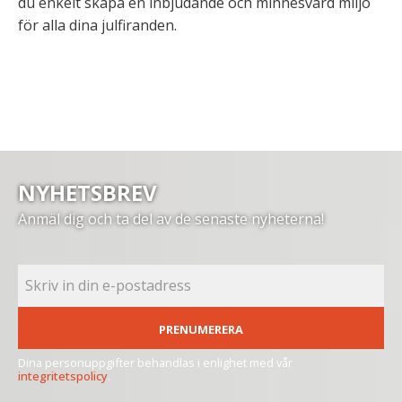
du enkelt skapa en inbjudande och minnesvärd miljö
för alla dina julfiranden.
NYHETSBREV
Anmäl dig och ta del av de senaste nyheterna!
PRENUMERERA
Dina personuppgifter behandlas i enlighet med vår
integritetspolicy
.