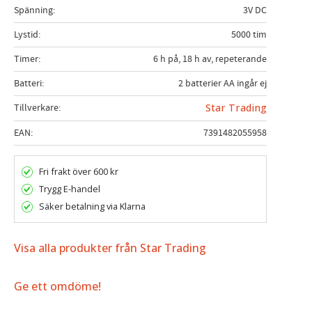
Spänning
3V DC
Lystid
5000 tim
Timer
6 h på, 18 h av, repeterande
Batteri
2 batterier AA ingår ej
Tillverkare
Star Trading
EAN
7391482055958
Fri frakt över 600 kr
Trygg E-handel
Säker betalning via Klarna
Visa alla produkter från Star Trading
Ge ett omdöme!