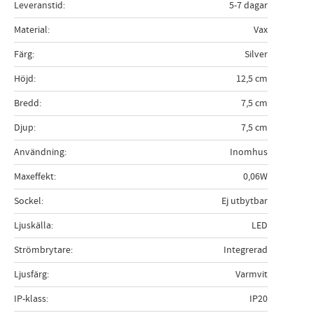
Leveranstid
5-7 dagar
Material
Vax
Färg
Silver
Höjd
12,5 cm
Bredd
7,5 cm
Djup
7,5 cm
Användning
Inomhus
Maxeffekt
0,06W
Sockel
Ej utbytbar
Ljuskälla
LED
Strömbrytare
Integrerad
Ljusfärg
Varmvit
IP-klass
IP20