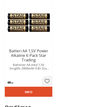
Batteri AA 1,5V Power
Alkaline 6-Pack Star
Trading
Batterier AA med 1,5V
longlife 2900mAh från Star
Trading.
49
Lägg till i favoriter
KR
INFO