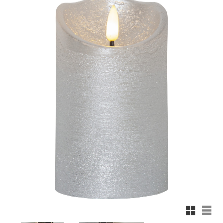
Rutnäts
List