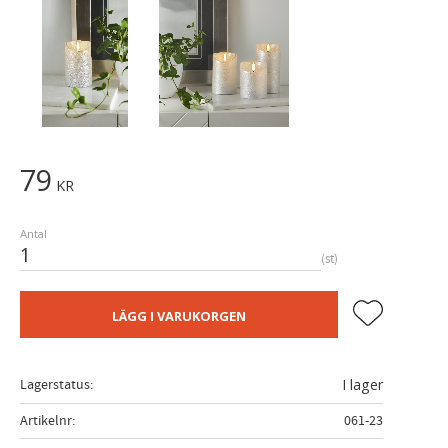
79
KR
Antal
st
Lägg till i fa
LÄGG I VARUKORGEN
Lagerstatus
I lager
Artikelnr
061-23