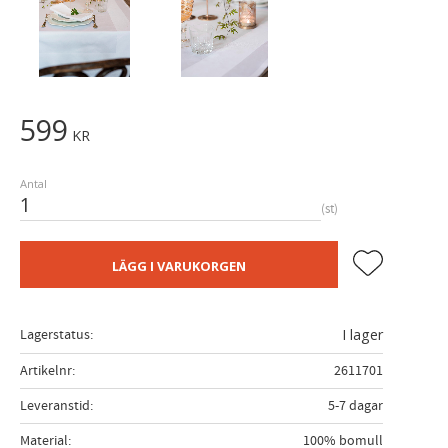
599
KR
Antal
st
Lägg till i fa
LÄGG I VARUKORGEN
Lagerstatus
I lager
Artikelnr
2611701
Leveranstid
5-7 dagar
Material
100% bomull