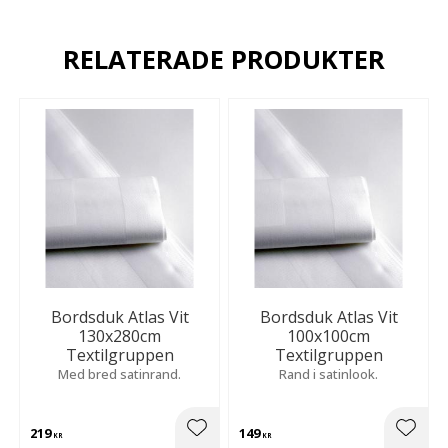
RELATERADE PRODUKTER
Bordsduk Atlas Vit
Bordsduk Atlas Vit
130x280cm
100x100cm
Textilgruppen
Textilgruppen
Med bred satinrand.
Rand i satinlook.
219
149
Lägg till i favoriter
Lägg t
KR
KR