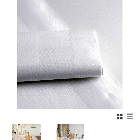
Rutnäts
List