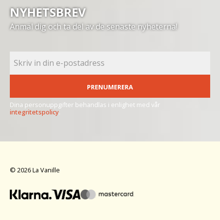
NYHETSBREV
Anmäl dig och ta del av de senaste nyheterna!
PRENUMERERA
Dina personuppgifter behandlas i enlighet med vår
integritetspolicy
.
© 2026 La Vanille