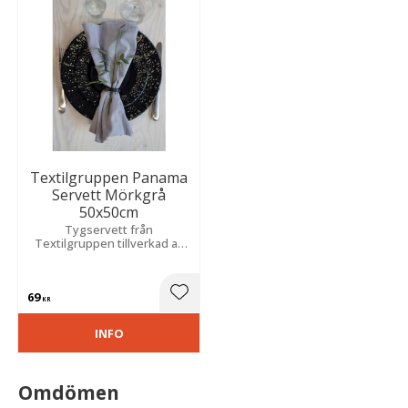
Textilgruppen Panama
Servett Mörkgrå
50x50cm
Tygservett från
Textilgruppen tillverkad av
100% bomull och har en slät,
enfärgad design i en fin
mörkgrå nyans.
69
Lägg till i favoriter
KR
INFO
Omdömen