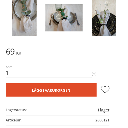
69
KR
Antal
st
Lägg till i fa
LÄGG I VARUKORGEN
Lagerstatus
I lager
Artikelnr
2800121