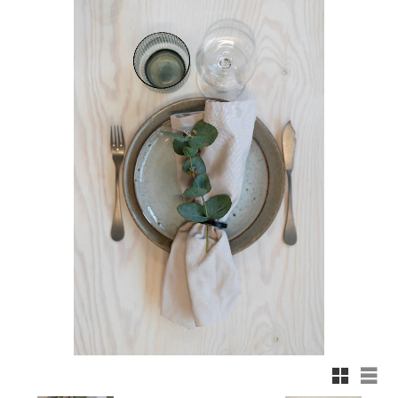
Rutnäts
List