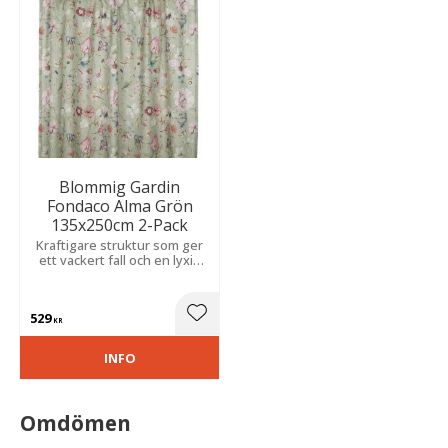
Blommig Gardin
Fondaco Alma Grön
135x250cm 2-Pack
Kraftigare struktur som ger
ett vackert fall och en lyxig
känsla. Stort, uttrycksfullt
mönster med pioner skapar
en romantisk och livfull
529
atmosfär.
Lägg till i favoriter
KR
INFO
Omdömen