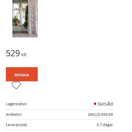
529
KR
BEVAKA
Lägg till i favoriter
Lagerstatus
Slutsåld
Artikelnr
260115-550-09
Leveranstid
5-7 dagar