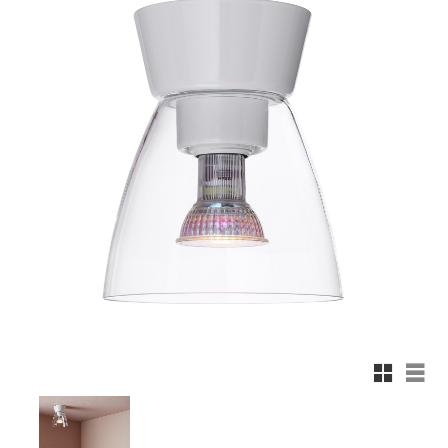
Rutnäts
List