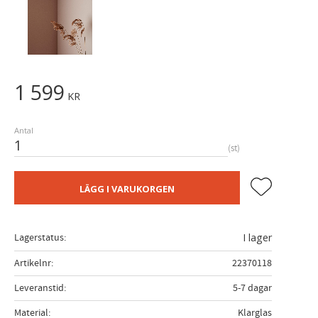
1 599
KR
Antal
st
Lägg till i fa
LÄGG I VARUKORGEN
Lagerstatus
I lager
Artikelnr
22370118
Leveranstid
5-7 dagar
Material
Klarglas