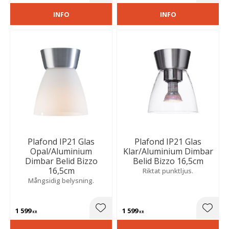
INFO
INFO
Plafond IP21 Glas
Plafond IP21 Glas
Opal/Aluminium
Klar/Aluminium Dimbar
Dimbar Belid Bizzo
Belid Bizzo 16,5cm
16,5cm
Riktat punktljus.
Mångsidig belysning.
1 599
1 599
Lägg till i favoriter
Lägg t
KR
KR