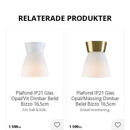
RELATERADE PRODUKTER
Plafond IP21 Glas
Plafond IP21 Glas
Opal/Vit Dimbar Belid
Opal/Mässing Dimbar
Bizzo 16,5cm
Belid Bizzo 16,5cm
För hall & kök.
Enkel montering.
1 599
1 599
Lägg till i favoriter
Lägg t
KR
KR