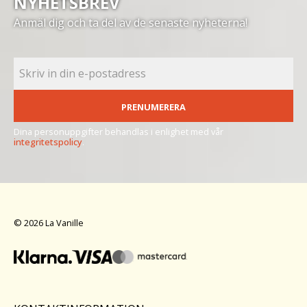
NYHETSBREV
Anmäl dig och ta del av de senaste nyheterna!
PRENUMERERA
Dina personuppgifter behandlas i enlighet med vår
integritetspolicy
.
© 2026 La Vanille