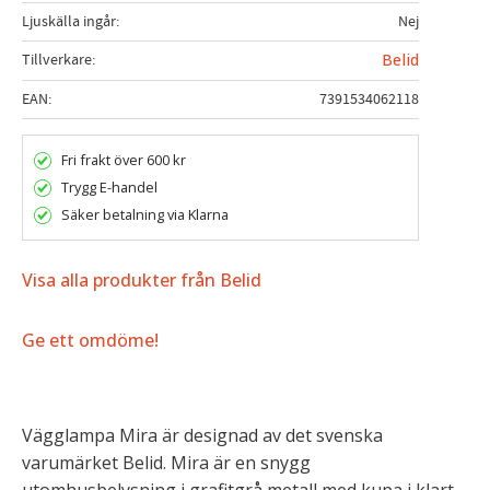
Ljuskälla ingår
Nej
Tillverkare
Belid
EAN
7391534062118
Fri frakt över 600 kr
Trygg E-handel
Säker betalning via Klarna
Visa alla produkter från Belid
Ge ett omdöme!
Vägglampa Mira är designad av det svenska
varumärket Belid. Mira är en snygg
utomhusbelysning i grafitgrå metall med kupa i klart