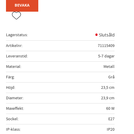
BEVAKA
Lägg till i favoriter
Lagerstatus
Slutsåld
Artikelnr
71115409
Leveranstid
5-7 dagar
Material
Metall
Färg
Grå
Höjd
23,5 cm
Diameter
23,9 cm
Maxeffekt
60 W
Sockel
E27
IP-klass
IP20