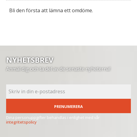
Bli den första att lämna ett omdöme.
NYHETSBREV
Anmäl dig och ta del av de senaste nyheterna!
PRENUMERERA
Dina personuppgifter behandlas i enlighet med vår
integritetspolicy
.