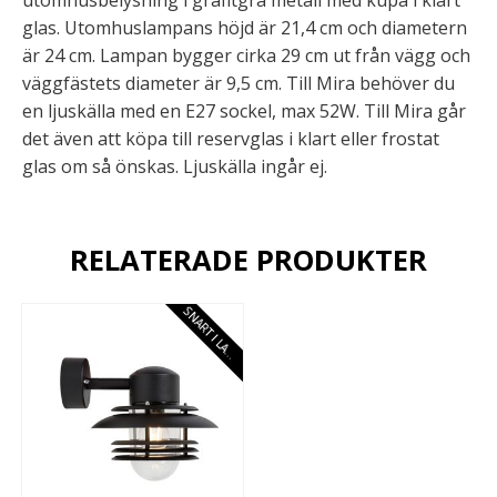
glas. Utomhuslampans höjd är 21,4 cm och diametern
är 24 cm. Lampan bygger cirka 29 cm ut från vägg och
väggfästets diameter är 9,5 cm. Till Mira behöver du
en ljuskälla med en E27 sockel, max 52W. Till Mira går
det även att köpa till reservglas i klart eller frostat
glas om så önskas. Ljuskälla ingår ej.
RELATERADE PRODUKTER
S
N
A
R
T
I
L
A
E
G
R