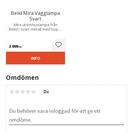
Belid Mira Vägglampa
Svart
Mira utomhuslampa från
Belid i svart metall med kupa i
klart glas.
2 999
Lägg till i favoriter
KR
INFO
Omdömen
Du