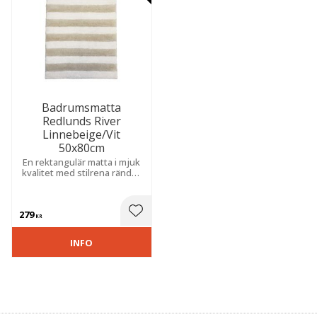
Badrumsmatta
Redlunds River
Linnebeige/Vit
50x80cm
En rektangulär matta i mjuk
kvalitet med stilrena ränder
som skapar ett fräscht,
modernt och harmoniskt
intryck i rummet och stilfullt
279
uttryck.
 till i favoriter
Lägg till i favoriter
KR
INFO