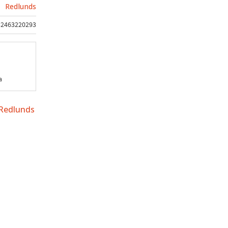
Redlunds
32463220293
a
 Redlunds