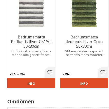
Badrumsmatta
Badrumsmatta
Redlunds River Grå/Vit
Redlunds River Grön
50x80cm
50x80cm
I mjuk kvalitet med stilrena
Stilrena ränder skapar ett
ränder som ger ett fräscht
harmoniskt och modernt
och modernt uttryck. Skapar
uttryck medan den mjuka
en trivsam känsla i hemmet.
kvaliteten ger en behaglig
och ombonad känsla.
247
279
279
Lägg till i favoriter
Lägg
KR
KR
KR
INFO
INFO
Omdömen