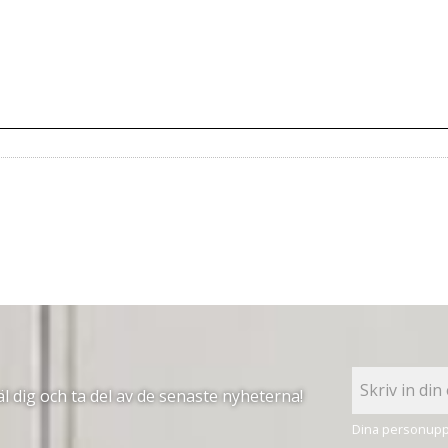
 dig och ta del av de senaste nyheterna!
Dina personuppg