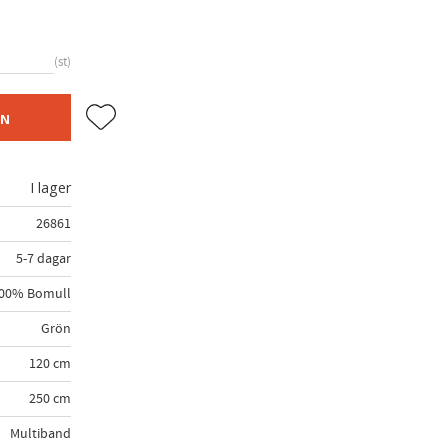
st
Lägg till i favoriter
EN
I lager
26861
5-7 dagar
00% Bomull
Grön
120 cm
250 cm
Multiband