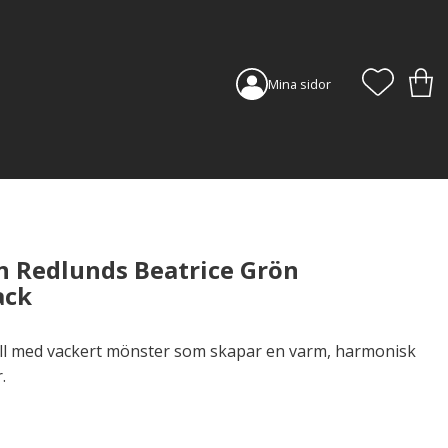
FAVORI
KUN
Mina sidor
 Redlunds Beatrice Grön
ack
ll med vackert mönster som skapar en varm, harmonisk
.