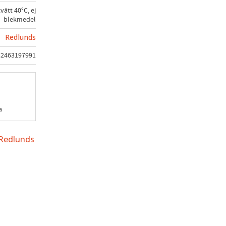
vätt 40°C, ej
blekmedel
Redlunds
32463197991
a
 Redlunds