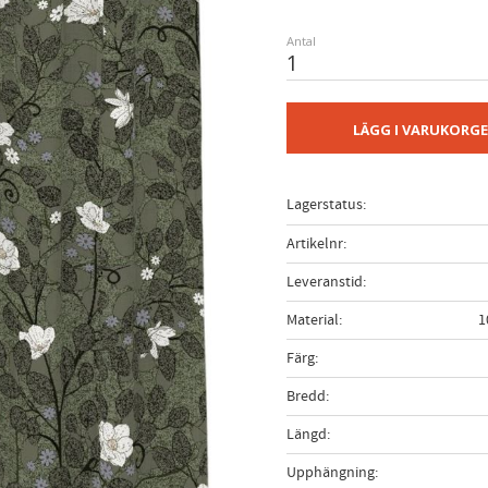
Antal
LÄGG I VARUKORG
Lagerstatus
Artikelnr
Leveranstid
Material
1
Färg
Bredd
Längd
Upphängning