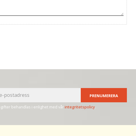
PRENUMERERA
ifter behandlas i enlighet med vår
integritetspolicy
.