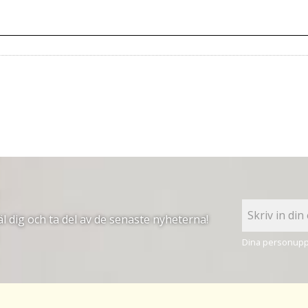
 dig och ta del av de senaste nyheterna!
Dina personuppg