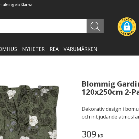
talning via Klarna
OMHUS
NYHETER
REA
VARUMÄRKEN
Blommig Gardin
120x250cm 2-P
Dekorativ design i bomu
och inbjudande atmosfär
309
KR