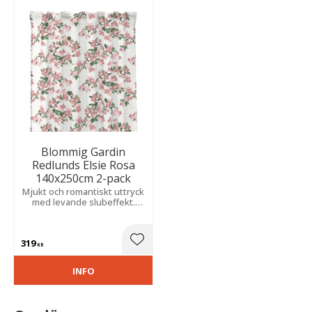
Blommig Gardin
Redlunds Elsie Rosa
140x250cm 2-pack
Mjukt och romantiskt uttryck
med levande slubeffekt.
Passar fint i lantlig stil,
somriga hem och ljusa,
harmoniska miljöer.
319
Lägg till i favoriter
KR
INFO