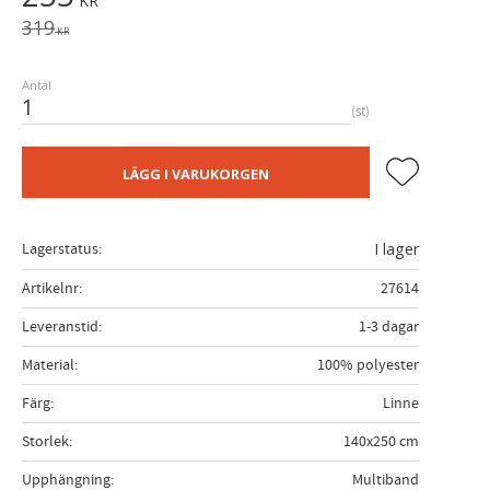
KR
Ordinarie pris:
319
KR
Antal
st
Lägg till i fa
LÄGG I VARUKORGEN
Lagerstatus
I lager
Artikelnr
27614
Leveranstid
1-3 dagar
Material
100% polyester
Färg
Linne
Storlek
140x250 cm
Upphängning
Multiband