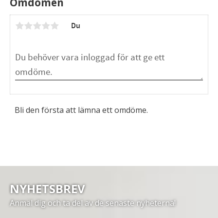
Omdömen
Du
Bli den första att lämna ett omdöme.
NYHETSBREV
Anmäl dig och ta del av de senaste nyheterna!