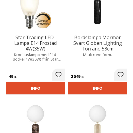
Star Trading LED-
Bordslampa Marmor
Lampa E14 Frostad
Svart Globen Lighting
4W(35W)
Torrano 53cm
Kronljuslampa med E14-
Mjuk rund form.
sockel 4W(35W) från Star
Trading med frostat glas och
en färgtemperatur på 2700
kelvin med varmvitt sken.
49
2 549
Lägg till i favoriter
Lägg t
KR
KR
INFO
INFO