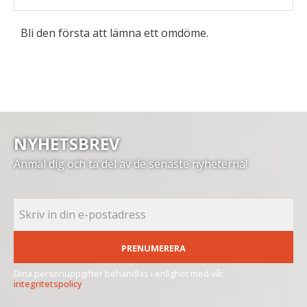
Bli den första att lämna ett omdöme.
NYHETSBREV
Anmäl dig och ta del av de senaste nyheterna!
PRENUMERERA
Dina personuppgifter behandlas i enlighet med vår
integritetspolicy
.