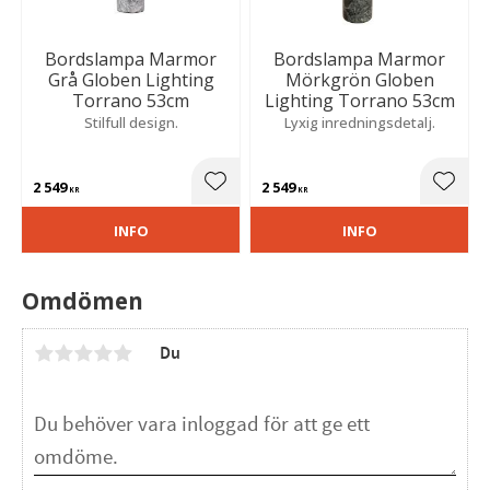
Bordslampa Marmor
Bordslampa Marmor
Grå Globen Lighting
Mörkgrön Globen
Torrano 53cm
Lighting Torrano 53cm
Stilfull design.
Lyxig inredningsdetalj.
2 549
2 549
Lägg till i favoriter
Lägg t
KR
KR
INFO
INFO
Omdömen
Du