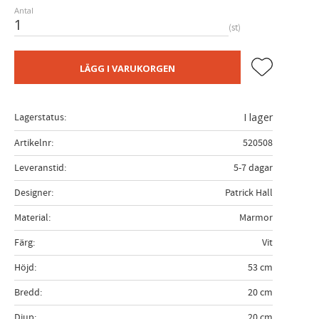
Antal
st
Lägg till i fa
LÄGG I VARUKORGEN
Lagerstatus
I lager
Artikelnr
520508
Leveranstid
5-7 dagar
Designer
Patrick Hall
Material
Marmor
Färg
Vit
Höjd
53 cm
Bredd
20 cm
Djup
20 cm