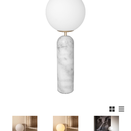
Rutnäts
List