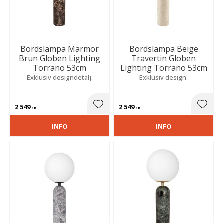
Bordslampa Marmor
Bordslampa Beige
Brun Globen Lighting
Travertin Globen
Torrano 53cm
Lighting Torrano 53cm
Exklusiv designdetalj.
Exklusiv design.
2 549
2 549
Lägg till i favoriter
Lägg t
KR
KR
INFO
INFO