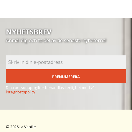
NYHETSBREV
Anmäl dig och ta del av de senaste nyheterna!
PRENUMERERA
Dina personuppgifter behandlas i enlighet med vår
integritetspolicy
.
© 2026 La Vanille