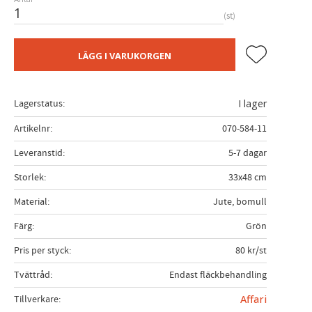
st
Lägg till i fa
LÄGG I VARUKORGEN
Lagerstatus
I lager
Artikelnr
070-584-11
Leveranstid
5-7 dagar
Storlek
33x48 cm
Material
Jute, bomull
Färg
Grön
Pris per styck
80 kr/st
Tvättråd
Endast fläckbehandling
Tillverkare
Affari