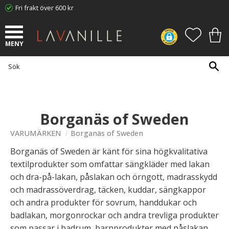
Fri frakt över 600 kr
Meny
FAVORI
KUN
Borganäs of Sweden
VARUMÄRKEN
Borganäs of Sweden
Borganäs of Sweden är känt för sina högkvalitativa
textilprodukter som omfattar sängkläder med lakan
och dra-på-lakan, påslakan och örngott, madrasskydd
och madrassöverdrag, täcken, kuddar, sängkappor
och andra produkter för sovrum, handdukar och
badlakan, morgonrockar och andra trevliga produkter
som passar i badrum, barnprodukter med påslakan