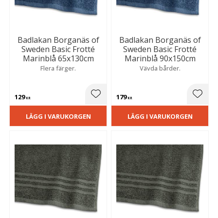
Badlakan Borganäs of
Badlakan Borganäs of
Sweden Basic Frotté
Sweden Basic Frotté
Marinblå 65x130cm
Marinblå 90x150cm
Flera färger.
Vävda bårder.
129
179
Lägg till i favoriter
Lägg t
KR
KR
LÄGG I VARUKORGEN
LÄGG I VARUKORGEN