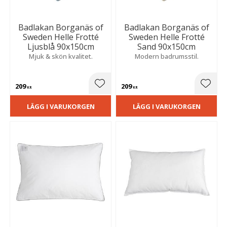
Badlakan Borganäs of
Badlakan Borganäs of
Sweden Helle Frotté
Sweden Helle Frotté
Ljusblå 90x150cm
Sand 90x150cm
Mjuk & skön kvalitet.
Modern badrumsstil.
209
209
Lägg till i favoriter
Lägg t
KR
KR
LÄGG I VARUKORGEN
LÄGG I VARUKORGEN