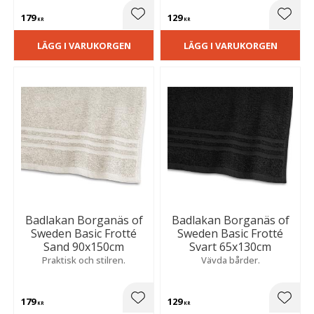
179
129
Lägg till i favoriter
Lägg t
KR
KR
LÄGG I VARUKORGEN
LÄGG I VARUKORGEN
Badlakan Borganäs of
Badlakan Borganäs of
Sweden Basic Frotté
Sweden Basic Frotté
Sand 90x150cm
Svart 65x130cm
Praktisk och stilren.
Vävda bårder.
179
129
Lägg till i favoriter
Lägg t
KR
KR