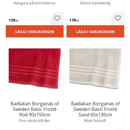
Hängare på kortsidorna.
Stilren kantdetalj.
129
179
Lägg till i favoriter
Lägg t
KR
KR
LÄGG I VARUKORGEN
LÄGG I VARUKORGEN
Badlakan Borganäs of
Badlakan Borganäs of
Sweden Basic Frotté
Sweden Basic Frotté
Röd 90x150cm
Sand 65x130cm
Fina vävda bårder.
Mjuk bomull.