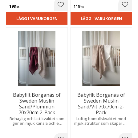
198
119
Lägg till i favoriter
Lägg t
KR
KR
LÄGG I VARUKORGEN
LÄGG I VARUKORGEN
Babyfilt Borganäs of
Babyfilt Borganäs of
Sweden Muslin
Sweden Muslin
Sand/Plommon
Sand/Vit 70x70cm 2-
70x70cm 2-Pack
Pack
Behaglig och lätt kvalitet som
Luftig bomullskvalitet med
ger en mjuk känsla och en
mjuk struktur som skapar en
harmonisk atmosfär i
mysig och ombonad
barnrummet.
atmosfär.