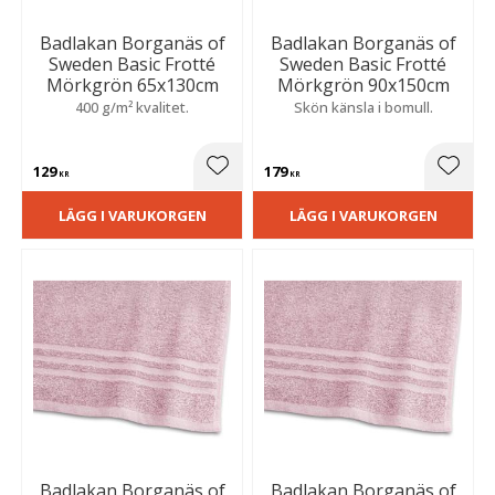
Badlakan Borganäs of
Badlakan Borganäs of
Sweden Basic Frotté
Sweden Basic Frotté
Mörkgrön 65x130cm
Mörkgrön 90x150cm
400 g/m² kvalitet.
Skön känsla i bomull.
129
179
Lägg till i favoriter
Lägg t
KR
KR
LÄGG I VARUKORGEN
LÄGG I VARUKORGEN
Badlakan Borganäs of
Badlakan Borganäs of