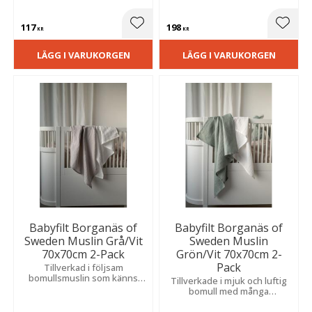
som ett lätt täcke i
minsta.
barnvagnen under varma
117
198
dagar.
Lägg till i favoriter
Lägg t
KR
KR
LÄGG I VARUKORGEN
LÄGG I VARUKORGEN
Babyfilt Borganäs of
Babyfilt Borganäs of
Sweden Muslin Grå/Vit
Sweden Muslin
70x70cm 2-Pack
Grön/Vit 70x70cm 2-
Pack
Tillverkad i följsam
bomullsmuslin som känns
Tillverkade i mjuk och luftig
mjuk och behaglig mot
bomull med många
känslig hud.
användningsområden för