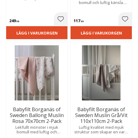
bomull och luftig känsla.
Perfekta som ett lätt täcke i
barnvagnen under varma
dagar.
249
117
Lägg till i favoriter
Lägg t
KR
KR
LÄGG I VARUKORGEN
LÄGG I VARUKORGEN
Babyfilt Borganäs of
Babyfilt Borganäs of
Sweden Ballong Muslin
Sweden Muslin Grå/Vit
Rosa 70x70cm 2-Pack
110x110cm 2-Pack
Lekfullt mönster i mjuk
Luftig kvalitet med mjuk
bomull med luftig och
struktur som skapar en varm
behaglig känsla. Perfekta
och ombonad känsla för de