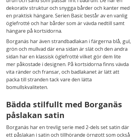
brun och sand som passar fint i badrum. De har en
dekorativ struktur och snygga bårder och kanter med
en praktisk hängare. Serien Basic består av en vanlig
öglefrotté och har bårder som är vävda nedtill samt
hängare på kortsidorna.
Borganäs har även strandbadlakan i färgerna blå, gul,
grön och mullvad där ena sidan är slät och den andra
sidan har en klassisk öglefrotté vilket gör dem lite
mer påkostade i designen. På kortsidorna finns vävda
vita ränder och fransar, och badlakanet är lätt att
packa till stranden tack vare den lätta
bomullskvaliteten.
Bädda stilfullt med Borganäs
påslakan satin
Borganäs har en trevlig serie med 2-dels set satin där
ett påslakan i satin och tillhörande örngott som också