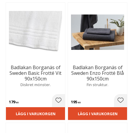
Badlakan Borganäs of
Badlakan Borganäs of
Sweden Basic Frotté Vit
Sweden Enzo Frotté Blå
90x150cm
90x150cm
Diskret mönster.
Fin struktur.
179
195
Lägg till i favoriter
Lägg t
KR
KR
LÄGG I VARUKORGEN
LÄGG I VARUKORGEN