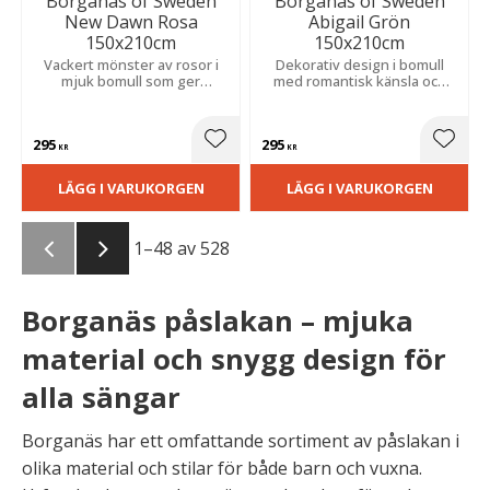
Borganäs of Sweden
Borganäs of Sweden
New Dawn Rosa
Abigail Grön
150x210cm
150x210cm
Vackert mönster av rosor i
Dekorativ design i bomull
mjuk bomull som ger
med romantisk känsla och
sovrummet en romantisk och
harmoniska toner som
ombonad känsla.
skapar ett ombonat sovrum.
295
295
Lägg till i favoriter
Lägg t
KR
KR
LÄGG I VARUKORGEN
LÄGG I VARUKORGEN
1–
48
av
528
Borganäs påslakan – mjuka
material och snygg design för
alla sängar
Borganäs har ett omfattande sortiment av påslakan i
olika material och stilar för både barn och vuxna.