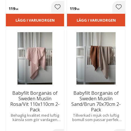
både vila och mysiga
stunder.
119
119
Lägg till i favoriter
Lägg t
KR
KR
LÄGG I VARUKORGEN
LÄGG I VARUKORGEN
Babyfilt Borganäs of
Babyfilt Borganäs of
Sweden Muslin
Sweden Muslin
Rosa/Vit 110x110cm 2-
Sand/Brun 70x70cm 2-
Pack
Pack
Behaglig kvalitet med luftig
Tillverkad i mjuk och luftig
känsla som gör vardagen
bomull som passar perfekt
extra mjuk och mysig.
för både vila och mysiga
stunder.