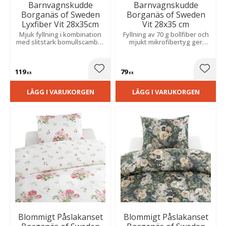
Barnvagnskudde
Barnvagnskudde
Borganäs of Sweden
Borganäs of Sweden
Lyxfiber Vit 28x35cm
Vit 28x35 cm
Mjuk fyllning i kombination
Fyllning av 70 g bollfiber och
med slitstark bomullscambric
mjukt mikrofibertyg ger
ger behaglig komfort och
skonsamt stöd och hög
god hållbarhet för en trygg
komfort under hela
vilostund.
användningen.
119
79
Lägg till i favoriter
Lägg t
KR
KR
LÄGG I VARUKORGEN
LÄGG I VARUKORGEN
Blommigt Påslakanset
Blommigt Påslakanset