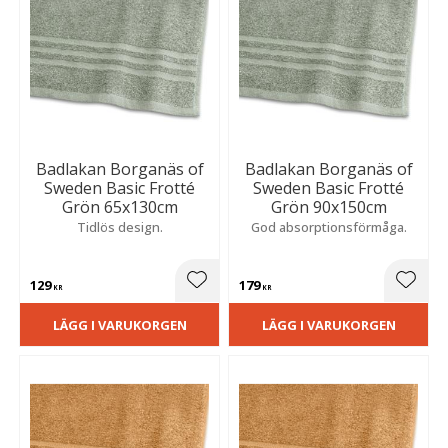
Badlakan Borganäs of
Badlakan Borganäs of
Sweden Basic Frotté
Sweden Basic Frotté
Grön 65x130cm
Grön 90x150cm
Tidlös design.
God absorptionsförmåga.
129
179
Lägg till i favoriter
Lägg t
KR
KR
LÄGG I VARUKORGEN
LÄGG I VARUKORGEN