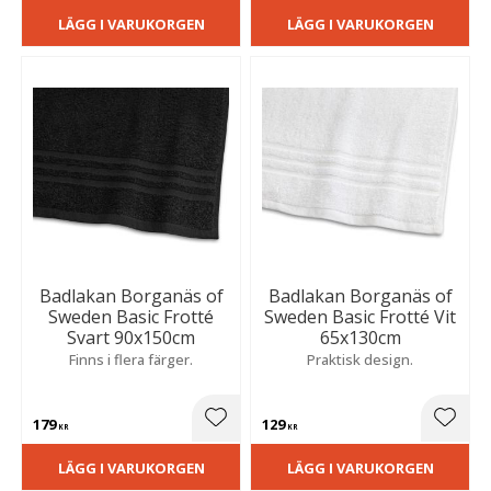
LÄGG I VARUKORGEN
LÄGG I VARUKORGEN
Badlakan Borganäs of
Badlakan Borganäs of
Sweden Basic Frotté
Sweden Basic Frotté Vit
Svart 90x150cm
65x130cm
Finns i flera färger.
Praktisk design.
179
129
Lägg till i favoriter
Lägg t
KR
KR
LÄGG I VARUKORGEN
LÄGG I VARUKORGEN