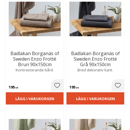
Badlakan Borganäs of
Badlakan Borganäs of
Sweden Enzo Frotté
Sweden Enzo Frotté
Brun 90x150cm
Grå 90x150cm
Kontrasterande bård.
Bred dekorativ kant.
195
195
Lägg till i favoriter
Lägg t
KR
KR
LÄGG I VARUKORGEN
LÄGG I VARUKORGEN