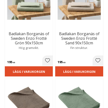
Badlakan Borganäs of
Badlakan Borganäs of
Sweden Enzo Frotté
Sweden Enzo Frotté
Grön 90x150cm
Sand 90x150cm
Hög gramvikt.
Fin struktur.
195
195
Lägg till i favoriter
Lägg t
KR
KR
LÄGG I VARUKORGEN
LÄGG I VARUKORGEN