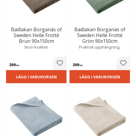
Badlakan Borganäs of
Badlakan Borganäs of
Sweden Helle Frotté
Sweden Helle Frotté
Brun 90x150cm
Grön 90x150cm
Skön kvalitet.
Praktisk upphängning.
209
209
Lägg till i favoriter
Lägg t
KR
KR
LÄGG I VARUKORGEN
LÄGG I VARUKORGEN