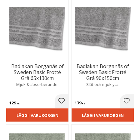
Badlakan Borganäs of
Badlakan Borganäs of
Sweden Basic Frotté
Sweden Basic Frotté
Grå 65x130cm
Grå 90x150cm
Mjuk & absorberande.
Slät och mjuk yta.
129
179
Lägg till i favoriter
Lägg t
KR
KR
LÄGG I VARUKORGEN
LÄGG I VARUKORGEN