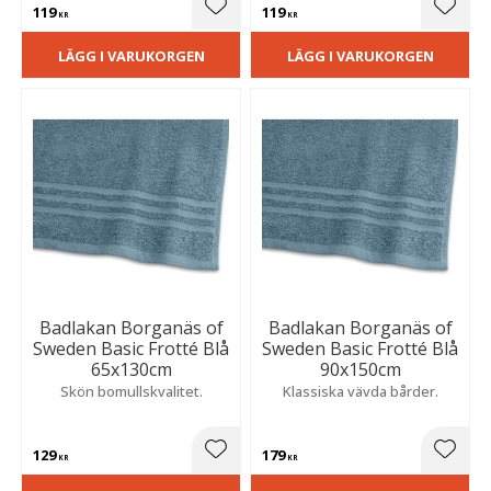
119
119
Lägg till i favoriter
Lägg t
KR
KR
LÄGG I VARUKORGEN
LÄGG I VARUKORGEN
Badlakan Borganäs of
Badlakan Borganäs of
Sweden Basic Frotté Blå
Sweden Basic Frotté Blå
65x130cm
90x150cm
Skön bomullskvalitet.
Klassiska vävda bårder.
129
179
Lägg till i favoriter
Lägg t
KR
KR