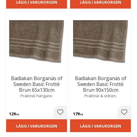
LÄGG I VARUKORGEN
LÄGG I VARUKORGEN
Badlakan Borganäs of
Badlakan Borganäs of
Sweden Basic Frotté
Sweden Basic Frotté
Brun 65x130cm
Brun 90x150cm
Praktisk hängare.
Praktisk & stilren.
129
179
Lägg till i favoriter
Lägg t
KR
KR
LÄGG I VARUKORGEN
LÄGG I VARUKORGEN