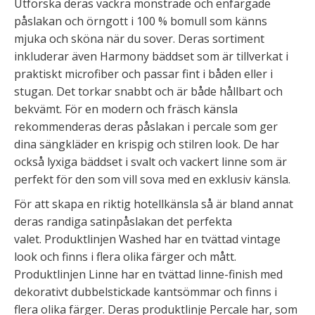
Utforska deras vackra mönstrade och enfärgade
påslakan och örngott i 100 % bomull som känns
mjuka och sköna när du sover. Deras sortiment
inkluderar även Harmony bäddset som är tillverkat i
praktiskt microfiber och passar fint i båden eller i
stugan. Det torkar snabbt och är både hållbart och
bekvämt. För en modern och fräsch känsla
rekommenderas deras påslakan i percale som ger
dina sängkläder en krispig och stilren look. De har
också lyxiga bäddset i svalt och vackert linne som är
perfekt för den som vill sova med en exklusiv känsla.
För att skapa en riktig hotellkänsla så är bland annat
deras randiga satinpåslakan det perfekta
valet. Produktlinjen Washed har en tvättad vintage
look och finns i flera olika färger och mått.
Produktlinjen Linne har en tvättad linne-finish med
dekorativt dubbelstickade kantsömmar och finns i
flera olika färger. Deras produktlinje Percale har, som