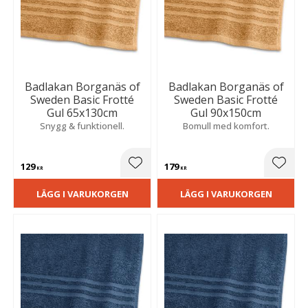
Badlakan Borganäs of
Badlakan Borganäs of
Sweden Basic Frotté
Sweden Basic Frotté
Gul 65x130cm
Gul 90x150cm
Snygg & funktionell.
Bomull med komfort.
129
179
Lägg till i favoriter
Lägg t
KR
KR
LÄGG I VARUKORGEN
LÄGG I VARUKORGEN