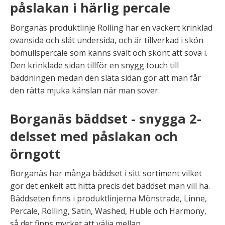
påslakan i härlig percale
Borganäs produktlinje Rolling har en vackert krinklad
ovansida och slät undersida, och är tillverkad i skön
bomullspercale som känns svalt och skönt att sova i.
Den krinklade sidan tillför en snygg touch till
bäddningen medan den släta sidan gör att man får
den rätta mjuka känslan när man sover.
Borganäs bäddset - snygga 2-
delsset med påslakan och
örngott
Borganäs har många bäddset i sitt sortiment vilket
gör det enkelt att hitta precis det bäddset man vill ha.
Bäddseten finns i produktlinjerna Mönstrade, Linne,
Percale, Rolling, Satin, Washed, Huble och Harmony,
så det finns mycket att välja mellan.